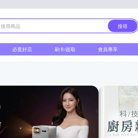
搜尋
必逛好店
刷卡/超取
會員專享