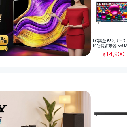
LG樂金 55吋 UHD A
K 智慧顯示器 55UA
0PTA
14,900
$
推薦活動