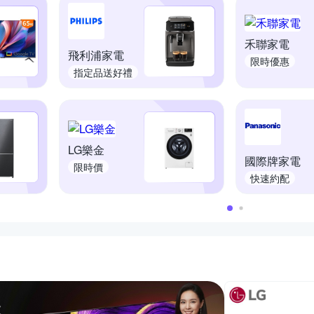
禾聯家電
飛利浦家電
限時優惠
指定品送好禮
LG樂金
國際牌家電
限時價
快速約配
活動