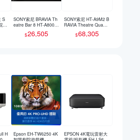
 S
SONY索尼 BRAVIA Th
SONY索尼 HT-A9M2 B
劇院組
eatre Bar 8 HT-A8000
RAVIA Theatre Quad
環繞音場聲霸
旗艦家庭劇院系統
26,505
68,305
$
$
ll H
Epson EH-TW6250 4K
EPSON 4K電玩雷射大
00
智慧劇院遊戲機
電視/投影機 EH-LS650