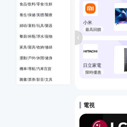
食品/飲料/零食/生鮮
養生/保健/美體/醫療
小米
婦幼/童鞋/玩具/樂器
最高回饋
餐廚/杯瓶/淨水/寵物
家具/寢具/收納/修繕
運動/戶外/休閒/健身
日立家電
機車/導航/汽車百貨
限時優惠
圖書/票券/影音/文具
電視
的優惠推薦