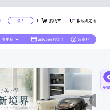
購物車
帳號綁定送
登入
看更多
uniopen 聯名卡
超贈點