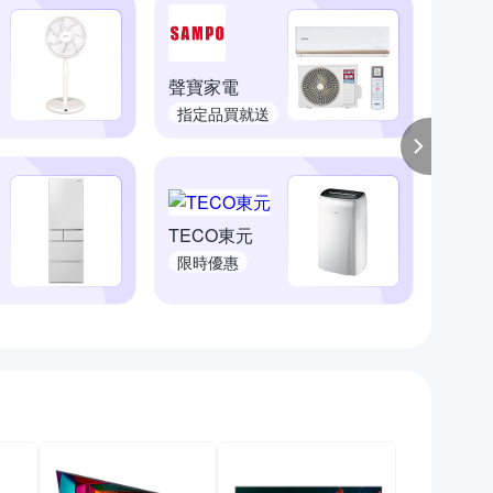
聲寶家電
大同
指定品買就送
熱門
TECO東元
大金
限時優惠
挑戰