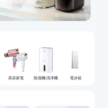
美容家電
除濕機/清淨機
電冰箱