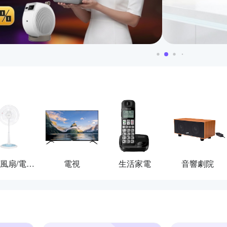
冷氣/風扇/電暖器
電視
生活家電
音響劇院