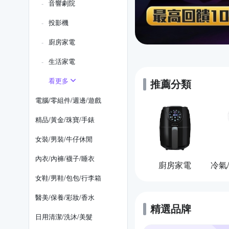
音響劇院
投影機
廚房家電
生活家電
看更多
推薦分類
電腦/零組件/週邊/遊戲
精品/黃金/珠寶/手錶
女裝/男裝/牛仔休閒
內衣/內褲/襪子/睡衣
廚房家電
女鞋/男鞋/包包/行李箱
醫美/保養/彩妝/香水
精選品牌
日用清潔/洗沐/美髮