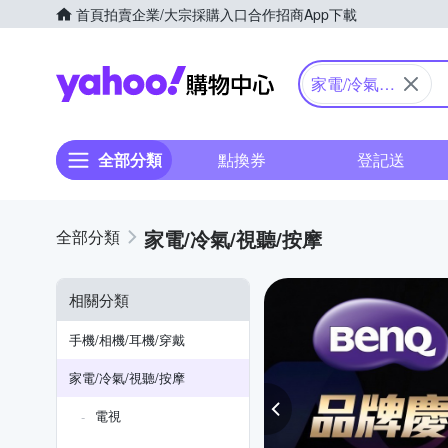
首頁
拍賣
企業/大宗採購入口
合作招商
App下載
Yahoo購物中心
家電/冷氣/
視聽/按摩
全部分類
點換券
登記送
家電/冷氣/視聽/按摩
相關分類
手機/相機/耳機/穿戴
家電/冷氣/視聽/按摩
電視