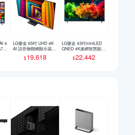
I 4
LG樂金 65吋 UHD 4K
LG樂金 43吋miniLED
755
AI 語音物聯網顯示器 6
QNED 4K連網智慧顯示
5UT911C0TA 三年保固
器43QNED80BTA
19,618
22,442
$
$
含基本安裝