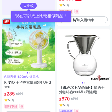
5
去比較
(
1
)
限時下殺
券
加入購物車
內建容量1800mAh鋰電池
KINYO 手持充電風扇5吋 UF-2
150
【BLACK HAMMER】簡約手
沖咖啡壺800ML(附濾網)
285
$299
$
670
$712
$
5
(
2
)
5
(
1
)
限時下殺
券
挑戰低價
券