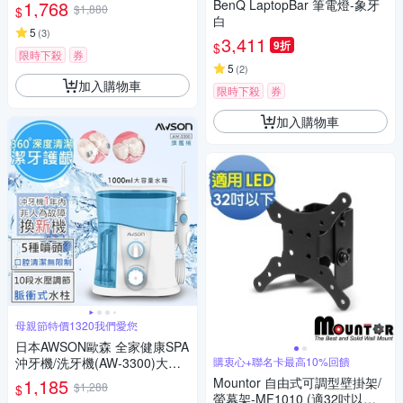
1,768
BenQ LaptopBar 筆電燈-象牙
$1,880
$
白
5
(
3
)
3,411
9折
$
限時下殺
券
5
(
2
)
加入購物車
限時下殺
券
加入購物車
母親節特價1320我們愛您
日本AWSON歐森 全家健康SPA
沖牙機/洗牙機(AW-3300)大容
購衷心+聯名卡最高10%回饋
量旗艦版
1,185
Mountor 自由式可調型壁掛架/
$1,288
$
螢幕架-MF1010 (適32吋以下L