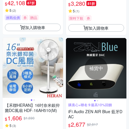
T-W1
42,108
3,280
87折
$
81折
$
5
(
2
)
5
(
1
)
挑戰低價
券
贈品
限時下殺
券
加入購物車
加入購物車
補貨中
【禾聯HERAN】16吋奈米銀抑
購衷心+聯名卡最高10%回饋
菌DC風扇 HDF-16AH510(M)
iFi Audio ZEN AIR Blue 藍牙D
1,606
AC
$1,690
$
2,677
$2,817
$
5
(
3
)