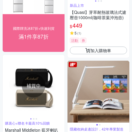
新品上市
【Quasi】芽萃耐熱玻璃法式濾
壓壺1000ml(咖啡茶葉沖泡壺)
449
$
國際牌洗冰87折+快速到貨
5
(
1
)
滿1件享87折
活動
券
加入購物車
補貨中
購衷心+聯名卡最高10%回饋
隱藏收納桌邊設計，42年專業製造
Marshall Middleton 藍牙喇叭