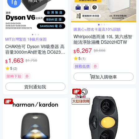
購衷心+聯名卡最高10%回饋
Whirlpool惠而浦 10L 第六感智
MIT台灣製造 18個月保固
能清淨除濕機 DS202HDTW
CHAK恰可 Dyson V6吸塵器 高
6,267
$6,666
$
容量3000mAh鋰電池 DC6230
(Dyson 副廠電池 戴森吸塵器配
1,663
5
(
1
)
$1,750
$
件)
挑戰低價
券
5
(
2
)
限時下殺
券
加入購物車
貨到通知我