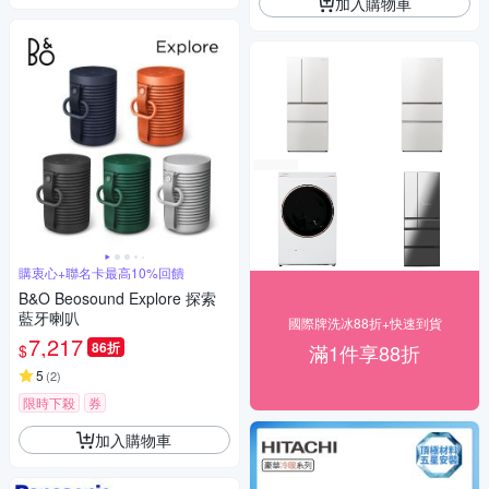
加入購物車
購衷心+聯名卡最高10%回饋
B&O Beosound Explore 探索
藍牙喇叭
國際牌洗冰88折+快速到貨
7,217
86折
滿1件享88折
$
5
(
2
)
限時下殺
券
加入購物車