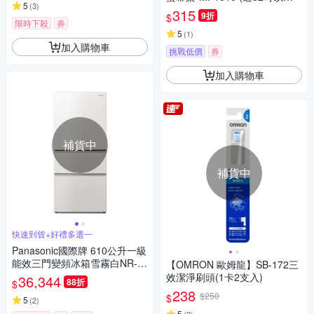
5
(
3
)
ED)
315
9折
$
限時下殺
券
5
(
1
)
加入購物車
挑戰低價
券
加入購物車
補貨中
補貨中
快速到貨+好禮多選一
Panasonic國際牌 610公升一級
能效三門變頻冰箱雪霧白NR-C
【OMRON 歐姆龍】SB-172三
615XV-W
效潔淨刷頭(1卡2支入)
36,344
88折
$
238
$250
$
5
(
2
)
5