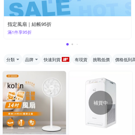
指定風扇｜結帳95折
滿1件享95折
分類
品牌
快速到貨
有現貨
挑戰低價
價格低到
補貨中