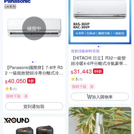
補貨中
首創頂級材料安裝
【HITACHI 日立】R32一級變
頻冷暖4-6坪分離式冷氣豪華系
【Panasonic國際牌】7-8坪 R3
列RAS-36VP/RAC-36VP(首創
31,443
89折
$
2 一級能效變頻冷專分離式冷氣
頂極材料安裝)
CU-UK50BCA2/CS-UK50BA2
40,050
5
(
1
)
9折
$
限時下殺
券
5
(
1
)
限時下殺
券
加入購物車
貨到通知我