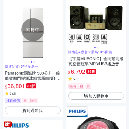
補貨中
購衷心+聯名卡最高10%回饋
【宇晨MUSONIC】金閃耀前級
真空管藍芽/MP3/USB播放音響
快速到貨+好禮多選一
組
6,792
86折
$
Panasonic國際牌 500公升一級
能效四門變頻冰箱雪霧白NR-D
5
(
3
)
505XV-W
36,801
87折
限時下殺
券
$
5
(
2
)
加入購物車
挑戰低價
券
贈品
貨到通知我