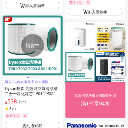
限時下殺
券
加入購物車
加入購物車
補貨中
購衷心+聯名卡最高10%回饋
Dyson戴森 高效能空氣清淨機
二合一淨化濾芯TP01/TP02/TP
除濕清淨機瘋搶價限時94折
03/AM11/DP01
538
$572
$
滿1件享94折
5
(
1
)
限時下殺
券
貨到通知我