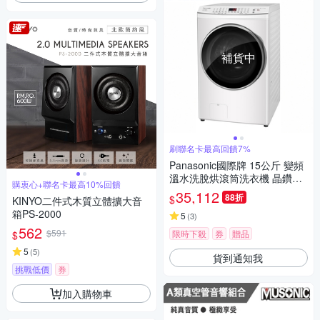
補貨中
刷聯名卡最高回饋7%
Panasonic國際牌 15公斤 變頻
溫水洗脫烘滾筒洗衣機 晶鑽白
購衷心+聯名卡最高10%回饋
NA-V150MDH-W
35,112
88折
$
KINYO二件式木質立體擴大音
箱PS-2000
5
(
3
)
562
$591
限時下殺
券
贈品
$
5
(
5
)
貨到通知我
挑戰低價
券
加入購物車