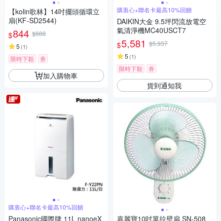
購衷心+聯名卡最高10%回饋
【kolin歌林】14吋擺頭循環立
扇(KF-SD2544)
DAIKIN大金 9.5坪閃流放電空
氣清淨機MC40USCT7
844
$888
$
5,581
$5,937
$
5
(
1
)
5
(
1
)
限時下殺
券
限時下殺
券
加入購物車
貨到通知我
購衷心+聯名卡最高10%回饋
Panasonic國際牌 11L nanoeX
嘉麗寶10吋單拉壁扇 SN-508