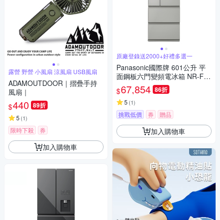
原廠登錄送2000+好禮多選一
Panasonic國際牌 601公升 平
露營 野營 小風扇 涼風扇 USB風扇
面鋼板六門變頻電冰箱 NR-F60
ADAMOUTDOOR｜摺疊手持
1XT-C1瓷釉灰
67,854
86折
$
風扇｜
440
5
(
1
)
89折
$
挑戰低價
券
贈品
5
(
1
)
限時下殺
券
加入購物車
加入購物車