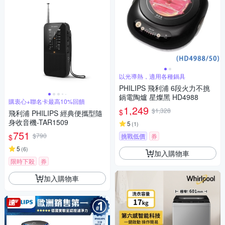
以光導熱，適用各種鍋具
PHILIPS 飛利浦 6段火力不挑
鍋電陶爐 星燦黑 HD4988
購衷心+聯名卡最高10%回饋
1,249
$1,328
$
飛利浦 PHILIPS 經典便攜型隨
身收音機-TAR1509
5
(
1
)
751
$790
挑戰低價
券
$
5
(
6
)
加入購物車
限時下殺
券
加入購物車