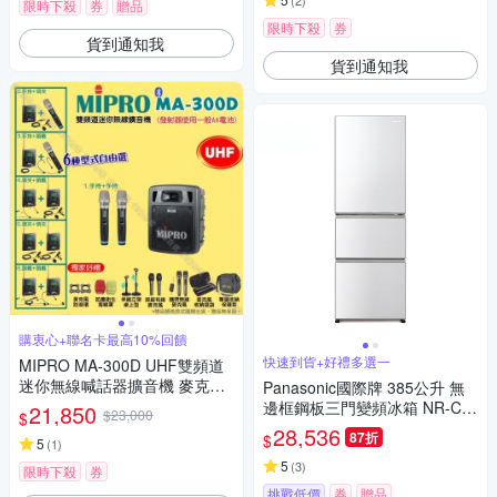
(
2
)
限時下殺
券
贈品
限時下殺
券
貨到通知我
貨到通知我
購衷心+聯名卡最高10%回饋
快速到貨+好禮多選一
MIPRO MA-300D UHF雙頻道
迷你無線喊話器擴音機 麥克風
Panasonic國際牌 385公升 無
使用AA電池供電
邊框鋼板三門變頻冰箱 NR-C3
21,850
$23,000
$
84HV-W1 晶鑽白
28,536
87折
$
5
(
1
)
5
(
3
)
限時下殺
券
挑戰低價
券
贈品