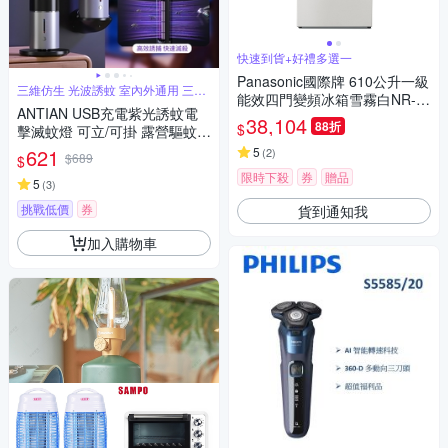
快速到貨+好禮多選一
Panasonic國際牌 610公升一級
三維仿生 光波誘蚊 室內外通用 三檔
能效四門變頻冰箱雪霧白NR-D
定時
ANTIAN USB充電紫光誘蚊電
615XV-W
38,104
88折
$
擊滅蚊燈 可立/可掛 露營驅蚊燈
飯店餐廳滅蚊器 電蚊器 驅蠅器
621
5
(
2
)
$689
$
捕蚊燈
限時下殺
券
贈品
5
(
3
)
挑戰低價
券
貨到通知我
加入購物車