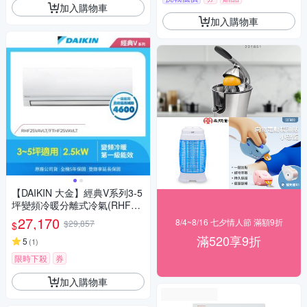
加入購物車
加入購物車
【DAIKIN 大金】經典V系列3-5
坪變頻冷暖分離式冷氣(RHF25
VAVLT/FTHF25VAVLT)
27,170
8/4~8/16 七夕情人節 滿額9折
$29,857
$
滿520享9折
5
(
1
)
限時下殺
券
加入購物車