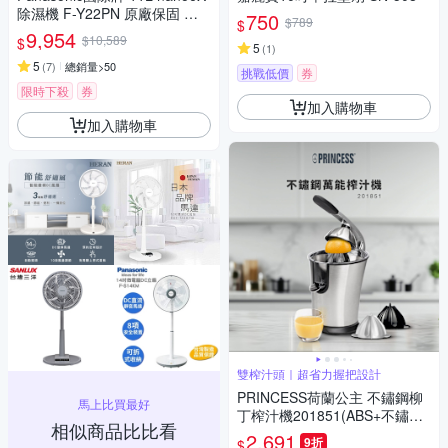
除濕機 F-Y22PN 原廠保固 智
750
$789
$
慧節能
9,954
$10,589
$
5
(
1
)
5
(
7
)
總銷量>50
挑戰低價
券
限時下殺
券
加入購物車
加入購物車
雙榨汁頭｜超省力握把設計
PRINCESS荷蘭公主 不鏽鋼柳
馬上比買最好
丁榨汁機201851(ABS+不鏽鋼
相似商品比比看
榨汁頭)
2,691
9折
$