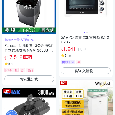
補貨中
SAMPO 聲寶 20L電烤箱 KZ-X
刷聯名卡最高回饋7%
G20 -
Panasonic國際牌 13公斤 變頻
1,241
$1,320
$
直立式洗衣機 NA-V130LBS-S
不鏽鋼
17,512
5
(
3
)
88折
$
挑戰低價
券
5
(
8
)
限時下殺
券
贈品
加入購物車
貨到通知我
補貨中