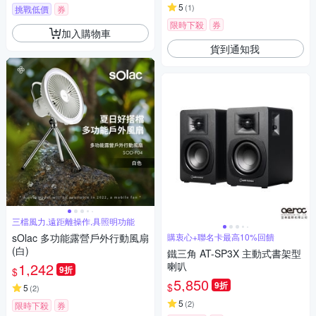
5
(
1
)
挑戰低價
券
限時下殺
券
加入購物車
貨到通知我
三檔風力,遠距離操作,具照明功能
sOlac 多功能露營戶外行動風扇
購衷心+聯名卡最高10%回饋
(白)
鐵三角 AT-SP3X 主動式書架型
1,242
喇叭
9折
$
5,850
9折
$
5
(
2
)
5
(
2
)
限時下殺
券