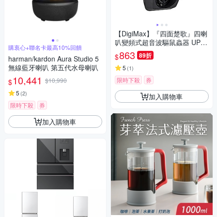
【DigiMax】『四面楚歌』四喇
叭變頻式超音波驅鼠蟲器 UP-1
購衷心+聯名卡最高10%回饋
BA [超音波驅鼠][磁震波驅蟲]
863
89折
$
harman/kardon Aura Studio 5
[黃光驅蚊蟲燈]
無線藍牙喇叭 第五代水母喇叭
5
(
1
)
10,441
限時下殺
券
$10,990
$
5
(
2
)
加入購物車
限時下殺
券
加入購物車