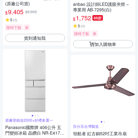
(原廠公司貨)
anbao 設計師LED護眼夾燈 –
專業用 AB-7295(白)
9,405
$9,900
$
1,752
89折
$
5
(
1
)
5
(
1
)
限時下殺
券
限時下殺
券
貨到通知我
加入購物車
原廠登錄送2000+好禮多選一
百分百台灣製造
Panasonic國際牌 406公升 五
門變頻冰箱 晶鑽白 NR-E417X
領航者 紅古銅52吋工業吊扇