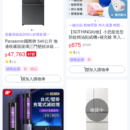
一鍵出貼 植物萃取 持久保護 輕鬆替
換
【SOTHING向物】小恐龍造型
原廠登錄送2000+好禮多選一
防蚊精油貼紙機+補充艙 單入組
Panasonic國際牌 540公升 無
防蚊貼/驅蚊貼/防蚊/精油貼片/
675
$749
$
邊框霧面玻璃三門變頻冰箱 NR
驅蚊貼片/植物精油貼/小黑蚊
-D541PG-H1 極緻灰
47,763
5
(
1
)
87折
$
挑戰低價
券
5
(
1
)
挑戰低價
券
贈品
加入購物車
加入購物車
補貨中