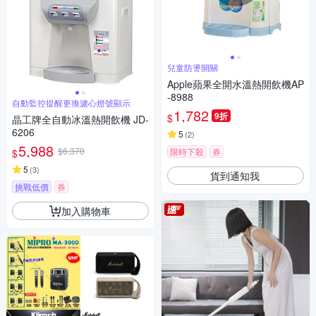
兒童防燙開關
Apple蘋果全開水溫熱開飲機AP
-8988
自動監控提醒更換濾心燈號顯示
1,782
9折
$
晶工牌全自動冰溫熱開飲機 JD-
6206
5
(
2
)
5,988
$6,370
限時下殺
券
$
5
(
3
)
貨到通知我
挑戰低價
券
加入購物車