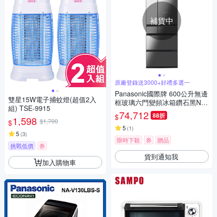
補貨中
原廠登錄送3000+好禮多選一
Panasonic國際牌 600公升無邊
雙星15W電子捕蚊燈(超值2入
框玻璃六門變頻冰箱鑽石黑NR-
組) TSE-9915
F601WX-X1
74,712
88折
$
1,598
$1,700
$
5
(
1
)
5
(
3
)
限時下殺
券
贈品
挑戰低價
券
貨到通知我
加入購物車