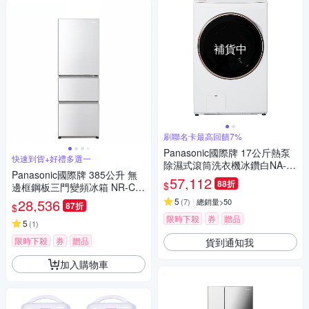
補貨中
刷聯名卡最高回饋7%
Panasonic國際牌 17公斤熱泵
快速到貨+好禮多選一
除濕式滾筒洗衣機冰鑽白NA-V
Panasonic國際牌 385公升 無
170RPH-W
57,112
88折
$
邊框鋼板三門變頻冰箱 NR-C3
84HVL-W1晶鑽白
28,536
5
(
7
)
總銷量>50
87折
$
限時下殺
券
贈品
5
(
1
)
限時下殺
券
贈品
貨到通知我
加入購物車