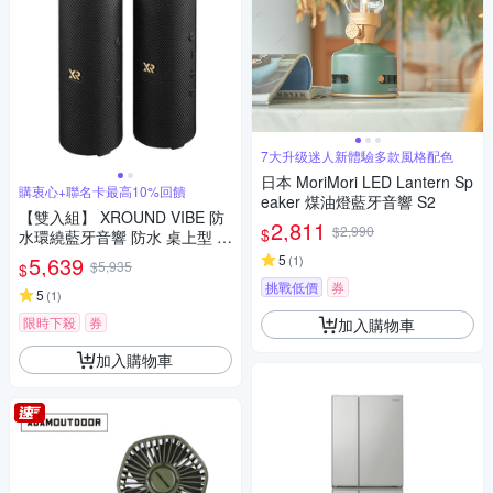
7大升级迷人新體驗多款風格配色
日本 MoriMori LED Lantern Sp
購衷心+聯名卡最高10%回饋
eaker 煤油燈藍牙音響 S2
【雙入組】 XROUND VIBE 防
2,811
$2,990
$
水環繞藍牙音響 防水 桌上型 電
腦喇叭 音響 藍牙喇叭
5,639
5
(
1
)
$5,935
$
挑戰低價
券
5
(
1
)
限時下殺
券
加入購物車
加入購物車