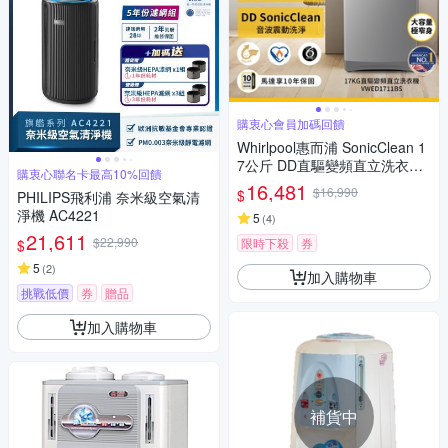
購衷心會員加碼回饋
Whirlpool惠而浦 SonicClean 1
7公斤 DD直驅變頻直立洗衣機
購衷心聯名卡最高10%回饋
VWED1711BS
16,481
$16,990
$
PHILIPS飛利浦 奈米級空氣清
淨機 AC4221
5
(
4
)
21,611
$22,990
限時下殺
券
$
5
(
2
)
加入購物車
挑戰低價
券
贈品
加入購物車
補貨中