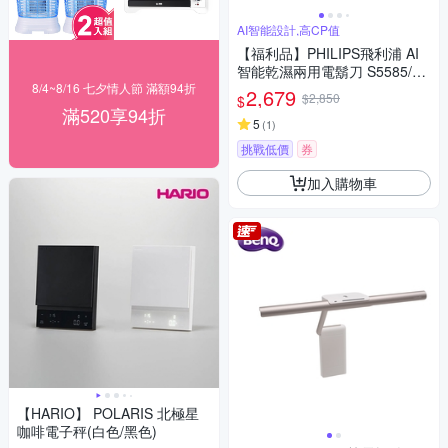
AI智能設計,高CP值
【福利品】PHILIPS飛利浦 AI
智能乾濕兩用電鬍刀 S5585/20
8/4~8/16 七夕情人節 滿額94折
(一年保固)
2,679
$2,850
$
滿520享94折
5
(
1
)
挑戰低價
券
加入購物車
【HARIO】 POLARIS 北極星
咖啡電子秤(白色/黑色)