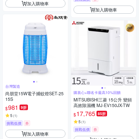
加入購物車
加入購物車
台灣製造
購衷心+聯名卡最高10%回饋
尚朋堂15W電子捕蚊燈SET-25
15S
MITSUBISHI三菱 15公升 變頻
高效除濕機 MJ-EV150JX-TW
981
9折
$
17,765
85折
$
5
(
1
)
5
(
1
)
挑戰低價
券
挑戰低價
券
加入購物車