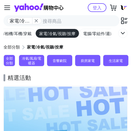
Yahoo購物中心
登入
家電/冷氣/
視聽/按摩
機/相機/耳機/穿戴
家電/冷氣/視聽/按摩
電腦/零組件/週邊/遊戲
全部分類
家電/冷氣/視聽/按摩
全部
冷氣/風扇/電
音響劇院
廚房家電
生活家電
分類
暖器
精選活動