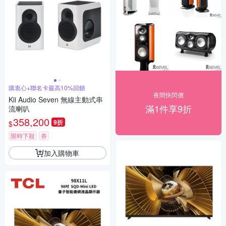
購衷心+聯名卡最高10%回饋
夜間快閃價
Kii Audio Seven 無線主動式串
滿1件享9折
流喇叭
358,200
9折
$
限時下殺
券
加入購物車