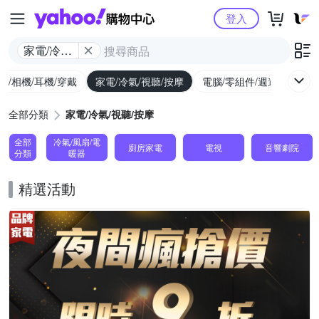
Yahoo購物中心
登入
家電/冷氣/
視聽/按摩
機/相機/耳機/穿戴
家電/冷氣/視聽/按摩
電腦/零組件/週邊/遊戲
全部分類
家電/冷氣/視聽/按摩
全部
冷氣/風扇/電
廚房家電
電視
音響劇院
分類
暖器
精選活動