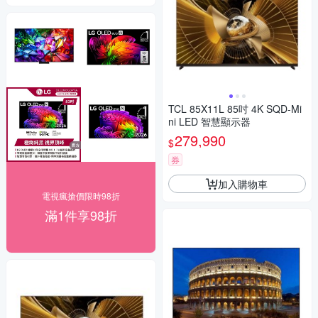
TCL 85X11L 85吋 4K SQD-Mi
ni LED 智慧顯示器
279,990
$
券
加入購物車
電視瘋搶價限時98折
滿1件享98折