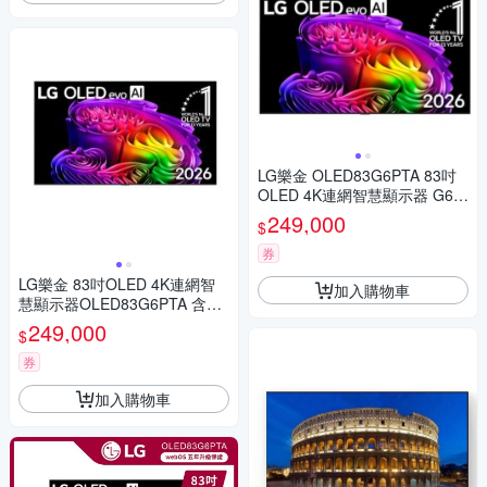
LG樂金 OLED83G6PTA 83吋
OLED 4K連網智慧顯示器 G6
零間隙藝廊系列 尊榮安裝
249,000
$
券
LG樂金 83吋OLED 4K連網智
加入購物車
慧顯示器OLED83G6PTA 含壁
掛安裝+附原廠壁掛架 送7-11
249,000
$
商品卡9800元
券
加入購物車