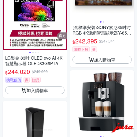
(含標準安裝)SONY索尼85吋吋
RGB 4K連網智慧顯示器Y-85X
R90M2
242,395
$247,341
$
限時下殺
券
LG樂金 83吋 OLED evo AI 4K
加入購物車
智慧顯示器 OLED83G6PTA
244,020
$249,000
$
挑戰低價
券
贈品
加入購物車