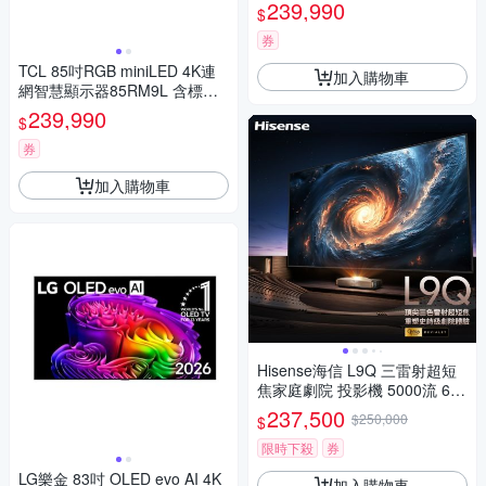
晶顯示器
239,990
$
券
TCL 85吋RGB miniLED 4K連
加入購物車
網智慧顯示器85RM9L 含標準
安裝 送7-11商品卡9400元
239,990
$
券
加入購物車
Hisense海信 L9Q 三雷射超短
焦家庭劇院 投影機 5000流 6.2.
2聲道帝瓦雷音響
237,500
$250,000
$
限時下殺
券
LG樂金 83吋 OLED evo AI 4K
加入購物車