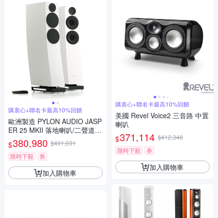
購衷心+聯名卡最高10%回饋
購衷心+聯名卡最高10%回饋
美國 Revel Voice2 三音路 中置
歐洲製造 PYLON AUDIO JASP
喇叭
ER 25 MKII 落地喇叭/二聲道喇
371,114
$412,348
$
叭/劇院喇叭/音樂喇叭，台灣公
380,980
$401,031
$
司貨，一對二支
限時下殺
券
限時下殺
券
加入購物車
加入購物車