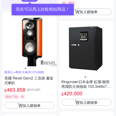
券
贈品
現在可以馬上比較相似商品！
加入購物車
購衷心+聯名卡最高10%回饋
美國 Revel Gem2 三音路 書架
Kingcrown日本金庫 虹膜/臉部
式喇叭
辨識防火保險箱 103.3x68x73.
463,858
$515,397
$
5 cm /台 KCX52-2iN
420,000
$
限時下殺
券
加入購物車
加入購物車