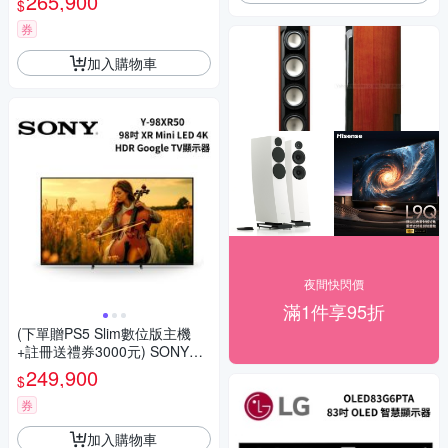
265,900
$
85型 True RGB XR 4K HDR G
oogle TV顯示器
券
加入購物車
夜間快閃價
滿1件享95折
(下單贈PS5 Slim數位版主機
+註冊送禮券3000元) SONY索
尼 Y-98XR50 BRAVIA 5 98吋 X
249,900
$
R Mini LED 4K HDR Google T
V顯示器
券
加入購物車