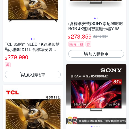
(含標準安裝)SONY索尼98吋吋
RGB 4K連網智慧顯示器Y-98X
R70M2
273,359
$278,937
$
TCL 85吋miniLED 4K連網智慧
限時下殺
券
顯示器85X11L 含標準安裝 送7
加入購物車
-11商品卡11000元
279,990
$
券
加入購物車