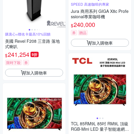
SPEED 高速咖啡的專家
Jura 商用系列 GIGA X8c Profe
ssional專業咖啡機
240,000
$
券
贈品
購衷心+聯名卡最高10%回饋
美國 Revel F208 三音路 落地
加入購物車
式喇叭
241,254
9折
$
限時下殺
券
加入購物車
TCL 85RM9L 85吋 RM9L 頂級
RGB-Mini LED 量子智能連網液