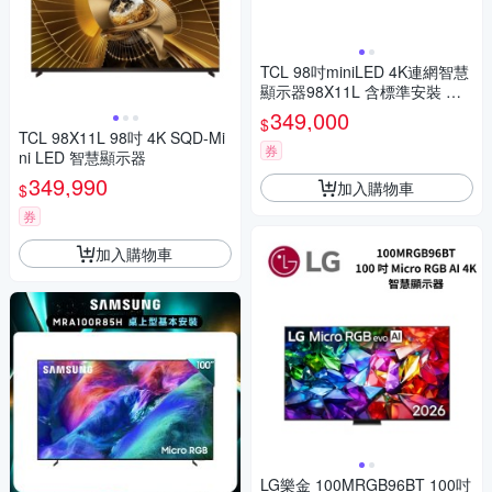
TCL 98吋miniLED 4K連網智慧
顯示器98X11L 含標準安裝 送7
-11商品卡13700元
349,000
$
TCL 98X11L 98吋 4K SQD-Mi
券
ni LED 智慧顯示器
349,990
加入購物車
$
券
加入購物車
LG樂金 100MRGB96BT 100吋