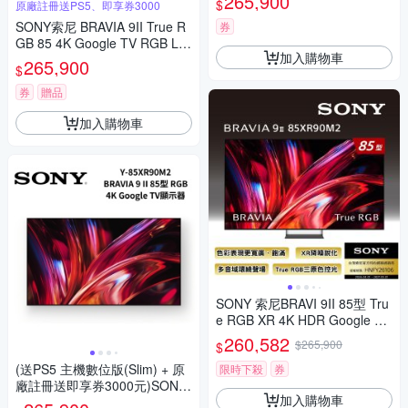
265,900
$
原廠註冊送PS5、即享券3000
SONY索尼 BRAVIA 9II True R
券
GB 85 4K Google TV RGB LE
加入購物車
D XR Y-85XR90M2
265,900
$
券
贈品
加入購物車
SONY 索尼BRAVI 9II 85型 Tru
e RGB XR 4K HDR Google TV
顯示器 Y-85XR90M2
260,582
$265,900
$
(送PS5 主機數位版(Slim) + 原
限時下殺
券
廠註冊送即享券3000元)SONY
加入購物車
索尼 Y-85XR90M2 BRAVIA 9 II