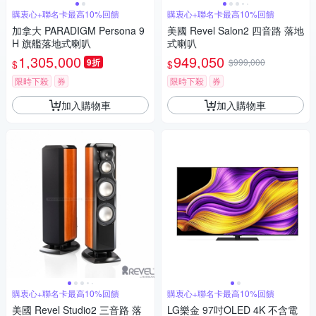
購衷心+聯名卡最高10%回饋
購衷心+聯名卡最高10%回饋
加拿大 PARADIGM Persona 9
美國 Revel Salon2 四音路 落地
H 旗艦落地式喇叭
式喇叭
1,305,000
949,050
9折
$999,000
$
$
限時下殺
券
限時下殺
券
加入購物車
加入購物車
購衷心+聯名卡最高10%回饋
購衷心+聯名卡最高10%回饋
美國 Revel Studio2 三音路 落
LG樂金 97吋OLED 4K 不含電