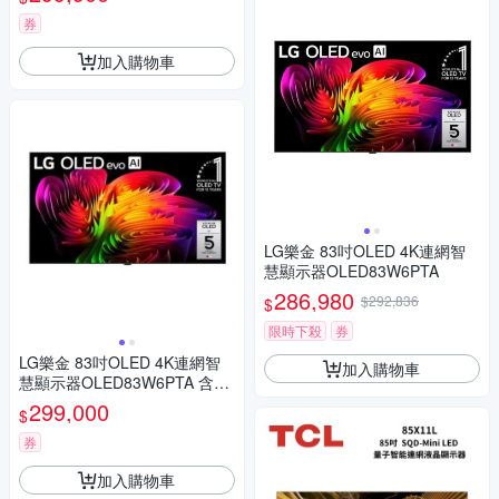
券
加入購物車
LG樂金 83吋OLED 4K連網智
慧顯示器OLED83W6PTA
286,980
$292,836
$
限時下殺
券
LG樂金 83吋OLED 4K連網智
加入購物車
慧顯示器OLED83W6PTA 含壁
掛安裝+附原廠壁掛架 送7-11
299,000
$
商品卡11700元
券
加入購物車