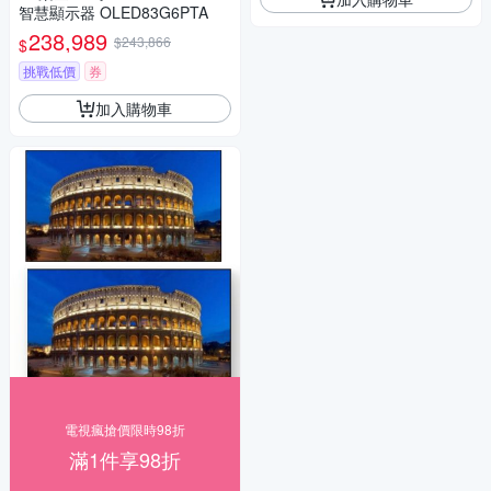
智慧顯示器 OLED83G6PTA
238,989
$243,866
$
挑戰低價
券
加入購物車
電視瘋搶價限時98折
滿1件享98折