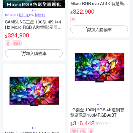
Micro RGB evo AI 4K 智慧顯示
器 96系列 尊榮安裝
322,900
$
8/1-8/31登記送6%超贈點
券
SAMSUNG三星 100型 4K 144
Hz Micro RGB AI智慧顯示器 M
加入購物車
RA100R85HXXZW 含基本安裝
324,900
$
券
贈品
加入購物車
LG樂金 100吋RGB 4K連網智
慧顯示器100MRGB96BT
316,442
$322,900
$
限時下殺
券