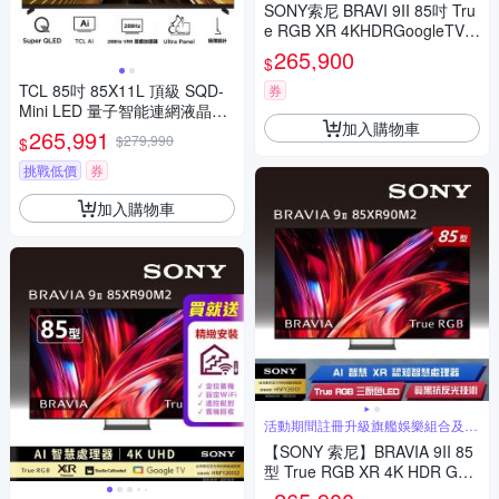
SONY索尼 BRAVI 9II 85吋 Tru
e RGB XR 4KHDRGoogleTV顯
示器(Y-85XR90M2)
265,900
$
TCL 85吋 85X11L 頂級 SQD-
券
Mini LED 量子智能連網液晶顯
加入購物車
示器 X11L
265,991
$279,990
$
挑戰低價
券
加入購物車
活動期間註冊升級旗艦娛樂組合及禮
券
【SONY 索尼】BRAVIA 9II 85
型 True RGB XR 4K HDR Goo
gle TV顯示器 (Y-85XR90M2)