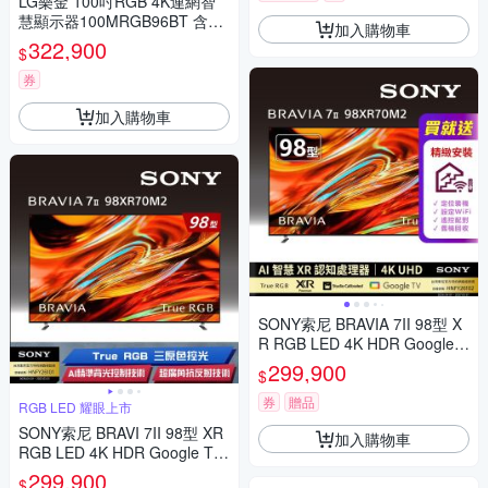
LG樂金 100吋RGB 4K連網智
慧顯示器100MRGB96BT 含壁
加入購物車
掛安裝+附原廠壁掛架 送7-11
322,900
$
商品卡12700元
券
加入購物車
SONY索尼 BRAVIA 7II 98型 X
R RGB LED 4K HDR Google T
V顯示器 Y-98XR70M2
299,900
$
券
贈品
RGB LED 耀眼上市
SONY索尼 BRAVI 7II 98型 XR
加入購物車
RGB LED 4K HDR Google TV
顯示器 Y-98XR70M2
299,900
$