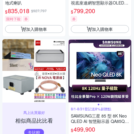
地式喇叭
視底座連網智慧顯示器OLED97
G5PTA含壁掛安裝+附原廠壁掛
835,018
799,200
$927,797
$
$
架
限時下殺
券
券
加入購物車
加入購物車
8/1-8/31登記送8%超贈點
馬上比買最好
SAMSUNG三星 85 型 8K Neo
相似商品比比看
QLED AI 智慧顯示器 QA85QN
990FXXZW
499,900
$
去比較