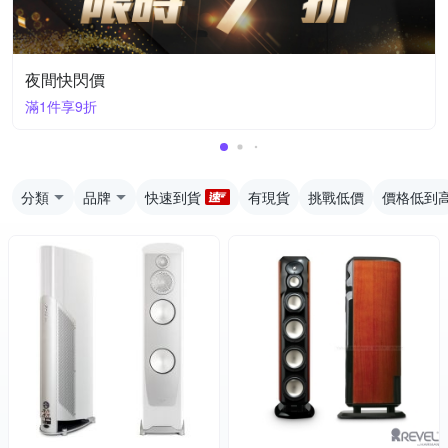
夜間快閃價
滿1件享9折
分類
品牌
快速到貨
有現貨
挑戰低價
價格低到