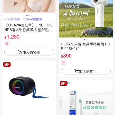
小巧好攜帶，6mm深層按摩
【OGAWA奧佳華】LINE FRIE
NDS聯名迷你筋膜槍 熊舒壓O
G-1106(快速到貨)
1,280
$
券
HERAN 禾聯 水霧手持風扇 HU
F-02SH010
加入購物車
890
$
券
加入購物車