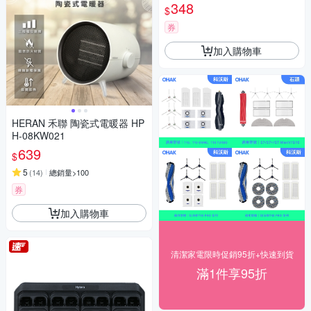
348
$
券
加入購物車
HERAN 禾聯 陶瓷式電暖器 HP
H-08KW021
639
$
5
(
14
)
總銷量>100
券
加入購物車
清潔家電限時促銷95折+快速到貨
滿1件享95折