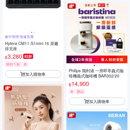
集中管理 快速充電
Hytera CM11-S1mini 16 原廠
排充座
3,280
82折
$
限時下殺
券
Philips 飛利浦 一滑即萃義式咖
加入購物車
啡機義式咖啡機 BAR302/20
14,900
$
券
贈品
加入購物車