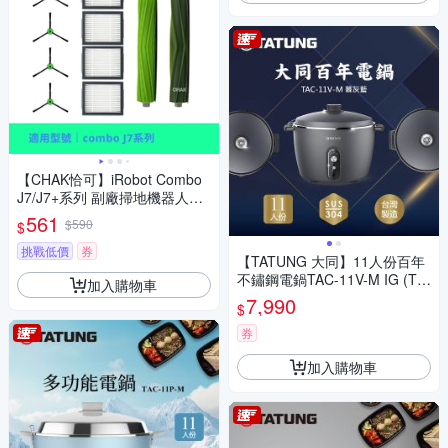
【CHAK恰可】iRobot Combo
J7/J7+系列 副廠掃地機器人配
件耗材超值組
561
$590
$
挑戰低價
券
【TATUNG 大同】11人份百年
不鏽鋼電鍋TAC-11V-M IG (TA
加入購物車
C-11V-MIG暮灰藍)
7,990
$
券
加入購物車