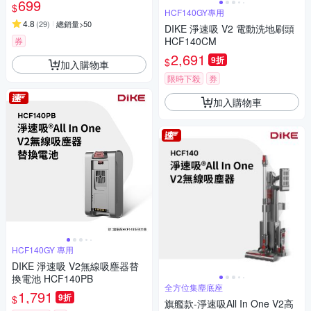
699
$
HCF140GY專用
4.8
(
29
)
總銷量>50
DIKE 淨速吸 V2 電動洗地刷頭
HCF140CM
券
2,691
9折
$
加入購物車
限時下殺
券
加入購物車
HCF140GY 專用
DIKE 淨速吸 V2無線吸塵器替
換電池 HCF140PB
全方位集塵底座
1,791
9折
$
旗艦款-淨速吸All In One V2高