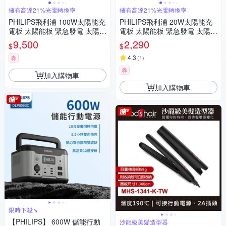
擁有高達21%光電轉換率
擁有高達21%光電轉換率
PHILIPS飛利浦 100W太陽能充
PHILIPS飛利浦 20W太陽能充
電板 太陽能板 緊急發電 太陽能
電板 太陽能板 緊急發電 太陽能
發電 充電板 DLP8843C
發電 充電板 DLP8841C
9,500
2,290
$
$
4.3
券
(
1
)
券
加入購物車
加入購物車
限時下殺↘
【PHILIPS】 600W 儲能行動
沙龍級美髮造型器