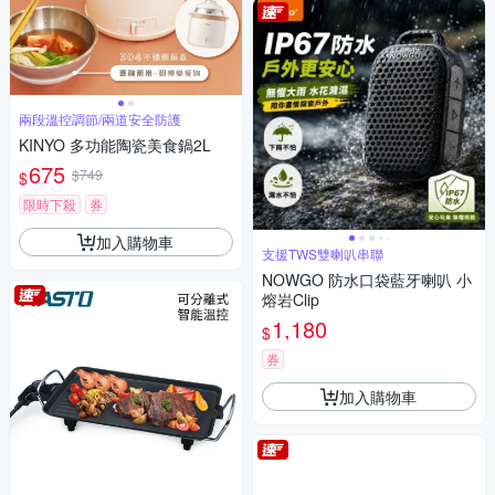
兩段溫控調節/兩道安全防護
KINYO 多功能陶瓷美食鍋2L
675
$749
$
限時下殺
券
加入購物車
支援TWS雙喇叭串聯
NOWGO 防水口袋藍牙喇叭 小
熔岩Clip
1,180
$
券
加入購物車