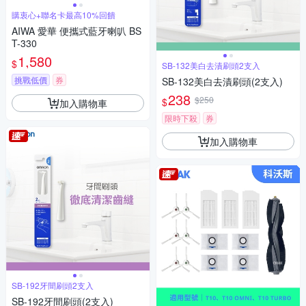
購衷心+聯名卡最高10%回饋
AIWA 愛華 便攜式藍牙喇叭 BS
T-330
1,580
$
SB-132美白去漬刷頭2支入
挑戰低價
券
SB-132美白去漬刷頭(2支入)
238
$250
$
加入購物車
限時下殺
券
加入購物車
SB-192牙間刷頭2支入
SB-192牙間刷頭(2支入)