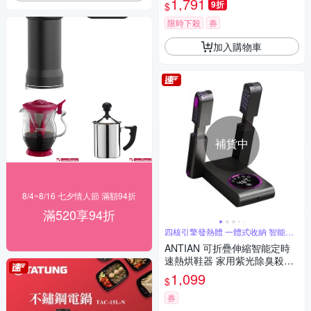
1,791
9折
$
限時下殺
券
加入購物車
補貨中
8/4~8/16 七夕情人節 滿額94折
滿520享94折
四核引擎發熱體 一體式收納 智能數
顯
ANTIAN 可折疊伸縮智能定時
速熱烘鞋器 家用紫光除臭殺菌
鞋子烘乾器 乾鞋神器 110V
1,099
$
券