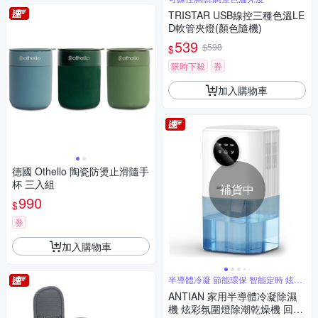
TRISTAR USB線控三種色溫LE
D軟管夾燈(顏色隨機)
539
$598
$
限時下殺
券
加入購物車
德國 Othello 陶瓷防燙止滑隨手
杯 三入組
補貨中
990
$
券
加入購物車
半導體冷凝 節能環保 智能定時 炫彩
燈
ANTIAN 家用半導體冷凝除濕
機 炫彩氛圍燈除潮乾燥機 回南