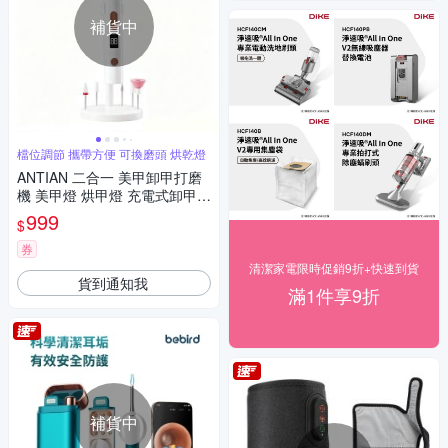
補貨中
檔位調節 攜帶方便 可換磨頭 烘乾燈
ANTIAN 二合一 美甲卸甲打磨
機 美甲燈 烘甲燈 充電式卸甲器
指甲拋光機 磨甲器
999
$
券
清潔家電限時促銷9折+快速到貨
貨到通知我
滿1件享9折
補貨中