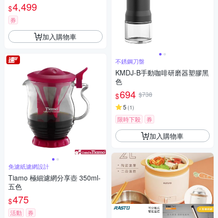
4,499
$
券
加入購物車
不銹鋼刀盤
KMDJ-B手動咖啡研磨器塑膠黑
色
694
$738
$
5
(
1
)
限時下殺
券
加入購物車
免濾紙濾網設計
Tiamo 極細濾網分享壺 350ml-
五色
475
$
活動
券