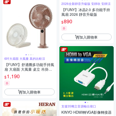
2026全新靜音升級版 安靜吹 安靜涼
【FUNY】冰晶2.0 多功能手持
風扇 2026 靜音升級版
890
$
券
加入購物車
6吋大扇面 大風量 真的比較涼
【FUNY】舒適圈多功能手持風
扇 大扇面 大風量 桌立 吊掛渦
輪風扇
1,190
$
券
加入購物車
支援35獨立音源輸出接口
KINYO HDMI轉VGA影像轉接器