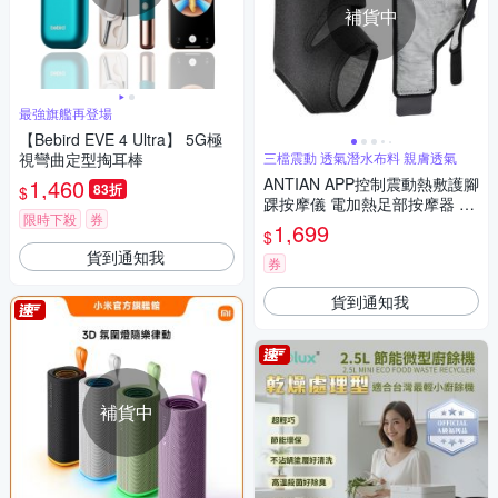
補貨中
最強旗艦再登場
【Bebird EVE 4 Ultra】 5G極
視彎曲定型掏耳棒
三檔震動 透氣潛水布料 親膚透氣
1,460
ANTIAN APP控制震動熱敷護腳
83折
$
踝按摩儀 電加熱足部按摩器 熱
限時下殺
券
敷護腳踝帶 足部防寒發熱帶(非
1,699
$
醫療使用)
貨到通知我
券
貨到通知我
補貨中