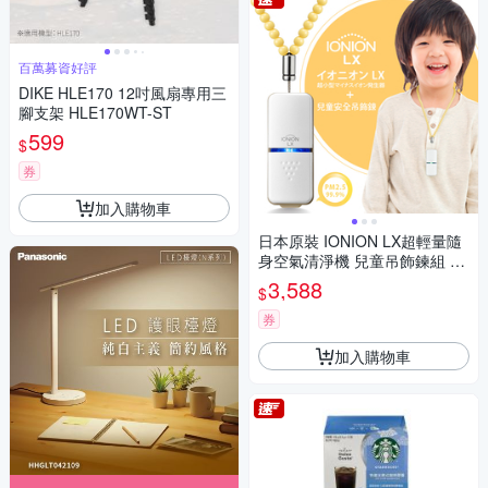
百萬募資好評
DIKE HLE170 12吋風扇專用三
腳支架 HLE170WT-ST
599
$
券
加入購物車
日本原裝 IONION LX超輕量隨
身空氣清淨機 兒童吊飾鍊組 鵝
絨黃-鵝絨黃S-25CM
3,588
$
券
加入購物車