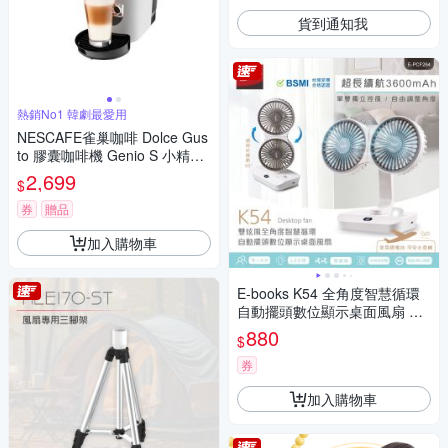
貨到通知我
熱銷No1 韓劇最愛用
NESCAFE雀巢咖啡 Dolce Gus
to 膠囊咖啡機 Genio S 小精靈
咖啡機 (簡約白)
2,699
$
券
贈品
加入購物車
E-books K54 全角度智慧循環
自動擺頭數位顯示桌面風扇 US
B風扇
880
$
券
加入購物車