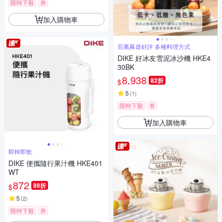
限時下殺
券
加入購物車
百萬募資好評 多種料理方式
DIKE 好冰友雪泥冰沙機 HKE4
30BK
8,938
82折
$
5
(
1
)
限時下殺
券
加入購物車
即榨即飲
DIKE 便攜隨行果汁機 HKE401
WT
872
89折
$
5
(
2
)
限時下殺
券