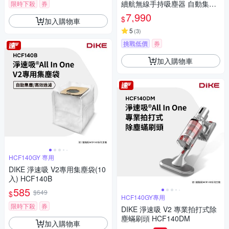
續航無線手持吸塵器 自動集塵-
限時下殺
券
吸塵/除蹣/洗地(含除蹣刷頭/洗
7,990
$
加入購物車
地刷頭)
5
(
3
)
挑戰低價
券
加入購物車
HCF140GY 専用
DIKE 淨速吸 V2專用集塵袋(10
入) HCF140B
585
$649
$
HCF140GY專用
限時下殺
券
DIKE 淨速吸 V2 專業拍打式除
塵蟎刷頭 HCF140DM
加入購物車