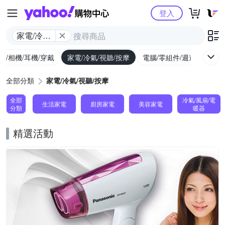
Yahoo購物中心
登入
家電/冷氣/
視聽/按摩
機/相機/耳機/穿戴
家電/冷氣/視聽/按摩
電腦/零組件/週邊/遊戲
全部分類
家電/冷氣/視聽/按摩
全部
冷氣/風扇/電
生活家電
廚房家電
美容家電
分類
暖器
精選活動