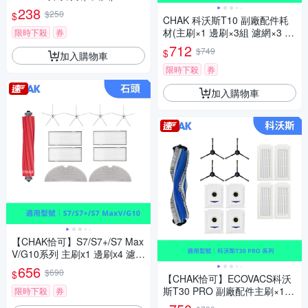
238
$250
$
CHAK 科沃斯T10 副廠配件耗
材(主刷×1 邊刷×3組 濾網×3 集
限時下殺
券
塵袋x4)
712
$749
$
加入購物車
限時下殺
券
加入購物車
【CHAK恰可】S7/S7+/S7 Max
V/G10系列 主刷x1 邊刷x4 濾網
x4 灰色拖布x2
656
$690
$
【CHAK恰可】ECOVACS科沃
斯T30 PRO 副廠配件主刷×1
限時下殺
券
邊刷×4 濾網×4 集塵袋x4