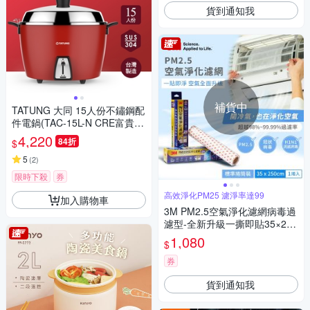
貨到通知我
補貨中
TATUNG 大同 15人份不鏽鋼配
件電鍋(TAC-15L-N CRE富貴
紅)
4,220
84折
$
5
(
2
)
限時下殺
券
高效淨化PM25 濾淨率達99
加入購物車
3M PM2.5空氣淨化濾網病毒過
濾型-全新升級一撕即貼35×250
cm(適用冷氣/清淨機/除濕機)
1,080
$
券
貨到通知我