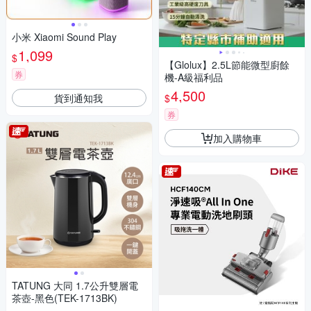
小米 Xiaomi Sound Play
1,099
$
【Glolux】2.5L節能微型廚餘
券
機-A級福利品
4,500
貨到通知我
$
券
加入購物車
TATUNG 大同 1.7公升雙層電
茶壺-黑色(TEK-1713BK)