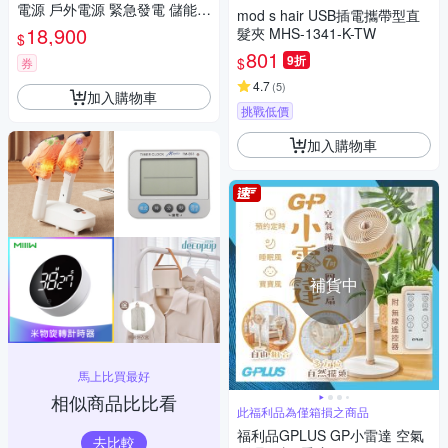
電源 戶外電源 緊急發電 儲能電
mod s hair USB插電攜帶型直
源 露營電源 DLP8093C
18,900
髮夾 MHS-1341-K-TW
$
801
9折
$
券
4.7
(
5
)
加入購物車
挑戰低價
加入購物車
補貨中
馬上比買最好
相似商品比比看
此福利品為僅箱損之商品
福利品GPLUS GP小雷達 空氣
去比較