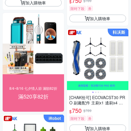
750
$789
$
加入購物車
限時下殺
券
加入購物車
8/4~8/16 七夕情人節 滿額82折
滿520享82折
[CHAK恰可] ECOVACST30 PR
O 副廠配件 主刷x1 邊刷x4 濾
網x4 拖布x4
750
$789
$
限時下殺
券
加入購物車