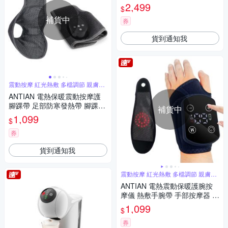
天吸濕機 防潮抽濕機 空氣清淨
2,499
$
機
補貨中
券
貨到通知我
震動按摩 紅光熱敷 多檔調節 親膚布
料
ANTIAN 電熱保暖震動按摩護
腳踝帶 足部防寒發熱帶 腳踝按
補貨中
摩儀 加熱護腳套 腳踝保暖神器
1,099
$
(非醫療使用)
券
貨到通知我
震動按摩 紅光熱敷 多檔調節 親膚布
料
ANTIAN 電熱震動保暖護腕按
摩儀 熱敷手腕帶 手部按摩器 腱
鞘加熱護腕帶 冬季防寒發熱帶
1,099
$
券