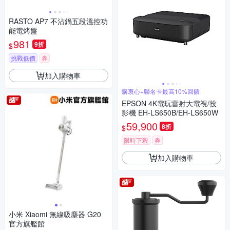
RASTO AP7 不沾鍋五段溫控功
能電烤盤
981
9折
$
挑戰低價
券
加入購物車
購衷心+聯名卡最高10%回饋
EPSON 4K電玩雷射大電視/投
影機 EH-LS650B/EH-LS650W
59,900
8折
$
限時下殺
券
加入購物車
小米 Xiaomi 無線吸塵器 G20
官方旗艦館