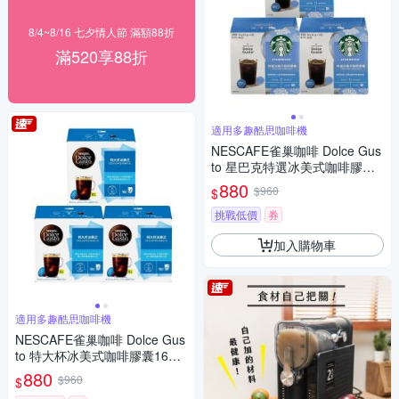
8/4~8/16 七夕情人節 滿額88折
滿520享88折
適用多趣酷思咖啡機
NESCAFE雀巢咖啡 Dolce Gus
to 星巴克特選冰美式咖啡膠囊1
2顆x3盒
880
$960
$
挑戰低價
券
加入購物車
適用多趣酷思咖啡機
NESCAFE雀巢咖啡 Dolce Gus
to 特大杯冰美式咖啡膠囊16顆x
3盒
880
$960
$