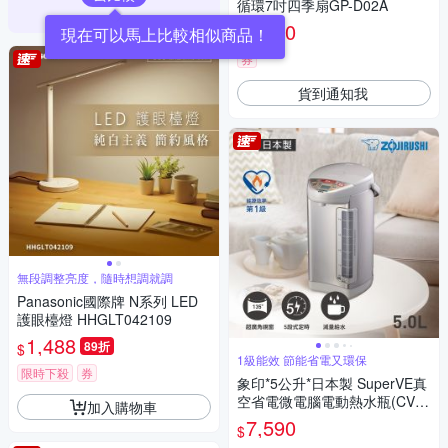
循環7吋四季扇GP-D02A
1,180
$
券
貨到通知我
無段調整亮度，隨時想調就調
Panasonic國際牌 N系列 LED
護眼檯燈 HHGLT042109
1,488
89折
$
1級能效 節能省電又環保
限時下殺
券
象印*5公升*日本製 SuperVE真
空省電微電腦電動熱水瓶(CV-D
加入購物車
SF50)(快)
7,590
$