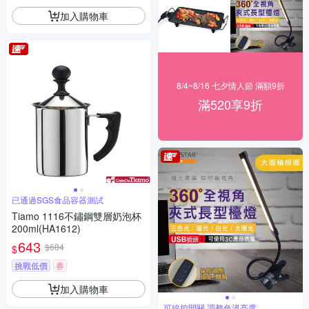
加入購物車
8/4~8/16 七夕情人節 滿額9折
滿520享9折
已通過SGS食品容器測試
Tiamo 1116不鏽鋼雙層奶泡杯
200ml(HA1612)
643
$684
$
挑戰低價
券
加入購物車
可線控開關,調整色溫亮度