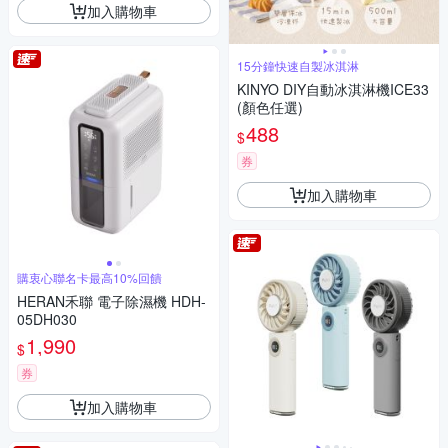
加入購物車
15分鐘快速自製冰淇淋
KINYO DIY自動冰淇淋機ICE33
(顏色任選)
488
$
券
加入購物車
購衷心聯名卡最高10%回饋
HERAN禾聯 電子除濕機 HDH-
05DH030
1,990
$
券
加入購物車