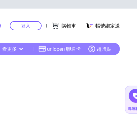
購物車
帳號綁定送
登入
看更多
uniopen 聯名卡
超贈點