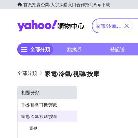
首頁
拍賣
企業/大宗採購入口
合作招商
App下載
Yahoo購物中心
家電/冷氣/
視聽/按摩
全部分類
點換券
登記送
家電/冷氣/視聽/按摩
相關分類
手機/相機/耳機/穿戴
家電/冷氣/視聽/按摩
電視