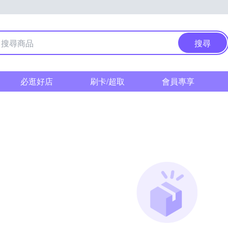
搜尋
必逛好店
刷卡/超取
會員專享