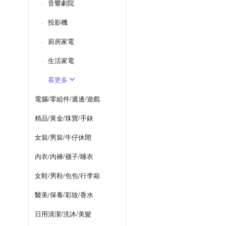
音響劇院
投影機
廚房家電
生活家電
看更多
電腦/零組件/週邊/遊戲
精品/黃金/珠寶/手錶
女裝/男裝/牛仔休閒
內衣/內褲/襪子/睡衣
女鞋/男鞋/包包/行李箱
醫美/保養/彩妝/香水
日用清潔/洗沐/美髮