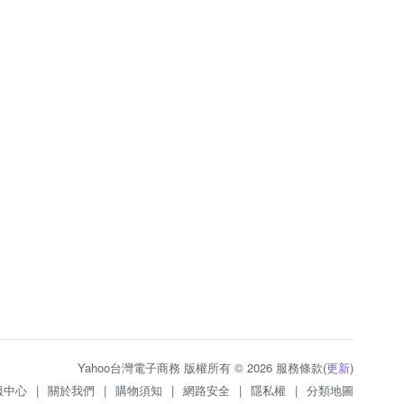
Yahoo台灣電子商務 版權所有 © 2026 服務條款(
更新
)
服中心
|
關於我們
|
購物須知
|
網路安全
|
隱私權
|
分類地圖