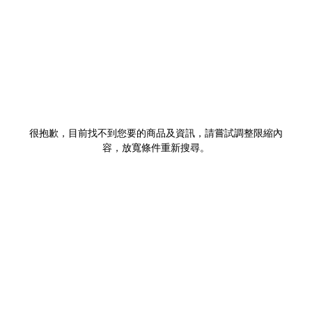
很抱歉，目前找不到您要的商品及資訊，請嘗試調整限縮內
容，放寬條件重新搜尋。