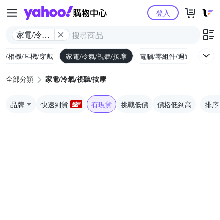
Yahoo購物中心
登入
家電/冷氣/
視聽/按摩
機/相機/耳機/穿戴
家電/冷氣/視聽/按摩
電腦/零組件/週邊/遊戲
全部分類
家電/冷氣/視聽/按摩
品牌
快速到貨
有現貨
挑戰低價
價格低到高
排序