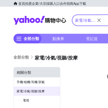
首頁
拍賣
企業/大宗採購入口
合作招商
App下載
Yahoo購物中心
家電/冷氣/
視聽/按摩
全部分類
點換券
登記送
家電/冷氣/視聽/按摩
相關分類
手機/相機/耳機/穿戴
家電/冷氣/視聽/按摩
電視