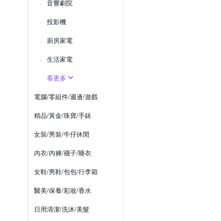
音響劇院
投影機
廚房家電
生活家電
看更多
電腦/零組件/週邊/遊戲
精品/黃金/珠寶/手錶
女裝/男裝/牛仔休閒
內衣/內褲/襪子/睡衣
女鞋/男鞋/包包/行李箱
醫美/保養/彩妝/香水
日用清潔/洗沐/美髮