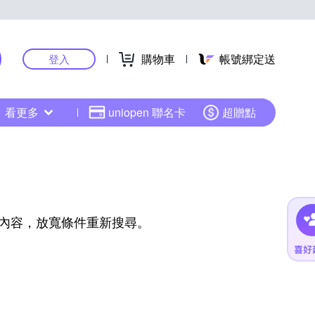
購物車
帳號綁定送
登入
看更多
uniopen 聯名卡
超贈點
內容，放寬條件重新搜尋。