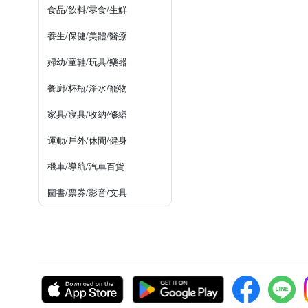
食品/飲料/零食/生鮮
養生/保健/美體/醫療
婦幼/童鞋/玩具/樂器
餐廚/杯瓶/淨水/寵物
家具/寢具/收納/修繕
運動/戶外/休閒/健身
機車/導航/汽車百貨
圖書/票券/影音/文具