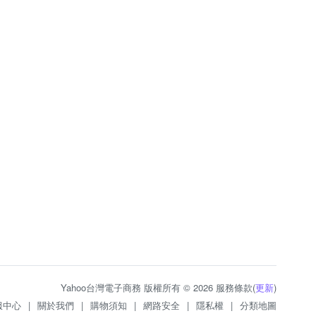
Yahoo台灣電子商務 版權所有 © 2026 服務條款(
更新
)
服中心
|
關於我們
|
購物須知
|
網路安全
|
隱私權
|
分類地圖