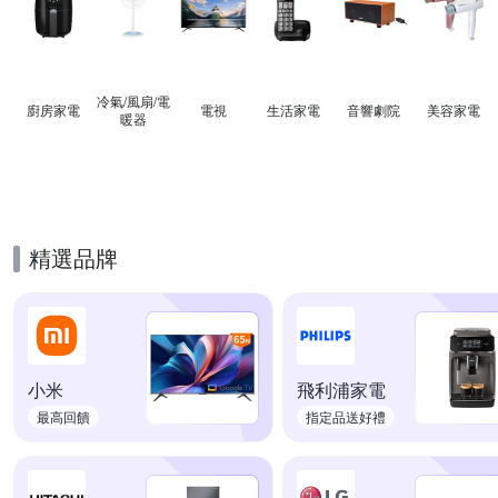
冷氣/風扇/電
廚房家電
電視
生活家電
音響劇院
美容家電
暖器
精選品牌
小米
飛利浦家電
最高回饋
指定品送好禮