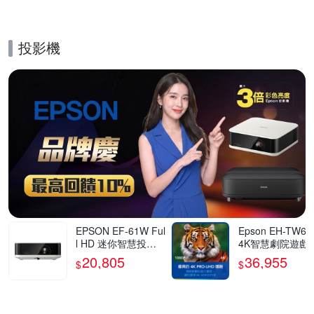
投影機
的優惠推薦活動
EPSON EF-61W Ful
Epson EH-TW62
l HD 迷你智慧投影
4K智慧劇院遊戲
機700流明 古典白
20,805
36,955
$
$