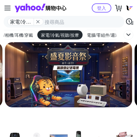
Yahoo購物中心
登入
家電/冷氣/
視聽/按摩
機/相機/耳機/穿戴
家電/冷氣/視聽/按摩
電腦/零組件/週邊/遊戲