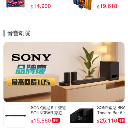
UA7550PTA
器 65UT911C0T
14,900
19,618
$
$
三年保固 含基本
裝
音響劇院
的優惠推薦活動
SONY索尼 5.1 聲道
SONY索尼 BRAV
SOUNDBAR 家庭劇
Theatre Bar 8 H
院組 HT-S60
8000 環繞音場
15,660
25,110
9折
9折
$
$