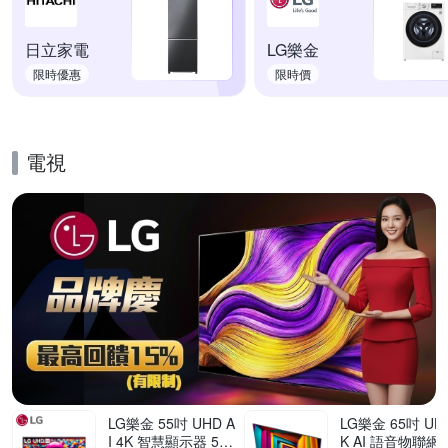
日立家電
LG樂金
限時優惠
限時價
電視
的優惠推薦活動
LG樂金 55吋 UHD A
LG樂金 65吋 UHD
I 4K 智慧顯示器 55
K AI 語音物聯網