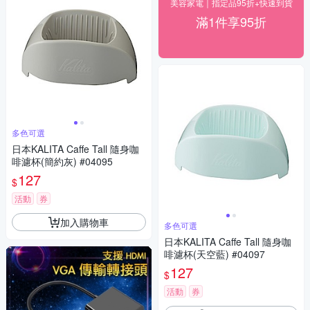
美容家電｜指定品95折+快速到貨
滿1件享95折
多色可選
日本KALITA Caffe Tall 隨身咖
啡濾杯(簡約灰) #04095
127
$
活動
券
加入購物車
多色可選
日本KALITA Caffe Tall 隨身咖
啡濾杯(天空藍) #04097
127
$
活動
券