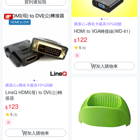
貨到通知我
購衷心+聯名卡最高10%回饋
HDMI to VGA轉接線(WD-61)
122
$
5
(
6
)
券
加入購物車
購衷心+聯名卡最高10%回饋
LineQ HDMI(母) to DVI(公)轉
接器
123
$
5
(
3
)
券
加入購物車