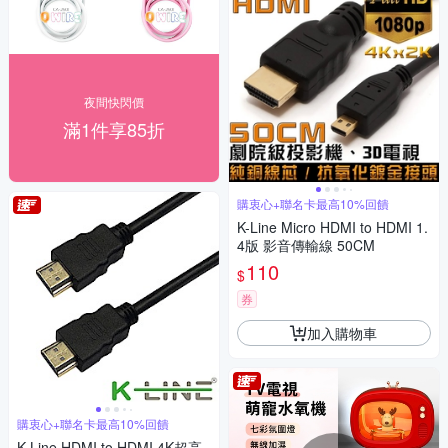
夜間快閃價
滿1件享85折
購衷心+聯名卡最高10%回饋
K-Line Micro HDMI to HDMI 1.
4版 影音傳輸線 50CM
110
$
券
加入購物車
購衷心+聯名卡最高10%回饋
K-Line HDMI to HDMI 4K超高