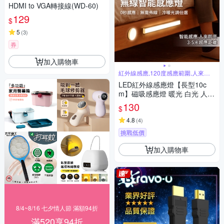
HDMI to VGA轉接線(WD-60)
129
$
5
(
3
)
券
加入購物車
紅外線感應,120度感應範圍,人來即
亮
LED紅外線感應燈【長型10c
m】磁吸感應燈 暖光 白光 人體
感應燈 LED感應燈 小夜燈 走廊
130
$
燈
4.8
(
4
)
挑戰低價
加入購物車
8/4~8/16 七夕情人節 滿額94折
滿520享94折