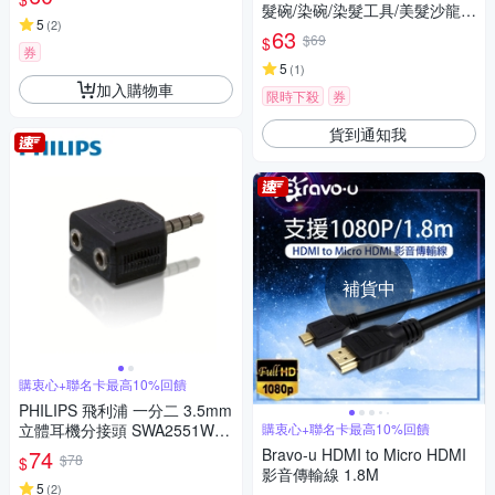
髮碗/染碗/染髮工具/美髮沙龍
5
(
2
)
碗)
63
$69
$
券
5
(
1
)
加入購物車
限時下殺
券
貨到通知我
補貨中
購衷心+聯名卡最高10%回饋
PHILIPS 飛利浦 一分二 3.5mm
立體耳機分接頭 SWA2551W/1
購衷心+聯名卡最高10%回饋
0
74
Bravo-u HDMI to Micro HDMI
$78
$
影音傳輸線 1.8M
5
(
2
)