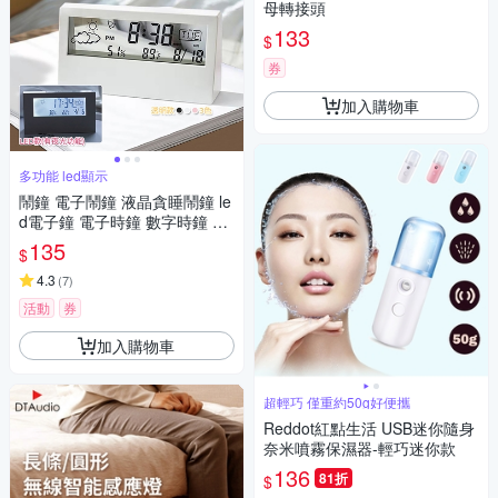
母轉接頭
133
$
券
加入購物車
多功能 led顯示
鬧鐘 電子鬧鐘 液晶貪睡鬧鐘 le
d電子鐘 電子時鐘 數字時鐘 桌
上時鐘
135
$
4.3
(
7
)
活動
券
加入購物車
超輕巧 僅重約50g好便攜
Reddot紅點生活 USB迷你隨身
奈米噴霧保濕器-輕巧迷你款
136
81折
$