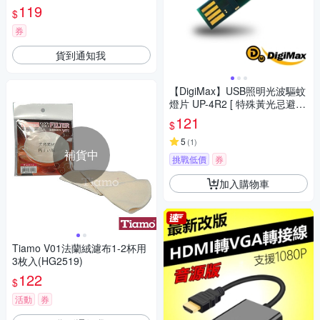
0W/10
119
$
券
貨到通知我
【DigiMax】USB照明光波驅蚊
燈片 UP-4R2 [ 特殊黃光忌避蚊
蟲 ] [ 極簡易操作方便維護 ] [ 可
121
$
供緊急照明或閱讀燈使用 ]
5
(
1
)
補貨中
挑戰低價
券
加入購物車
Tiamo V01法蘭絨濾布1-2杯用
3枚入(HG2519)
122
$
活動
券