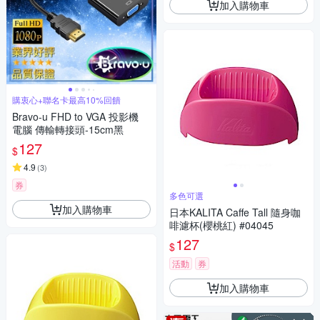
加入購物車
購衷心+聯名卡最高10%回饋
Bravo-u FHD to VGA 投影機
電腦 傳輸轉接頭-15cm黑
127
$
4.9
(
3
)
券
多色可選
加入購物車
日本KALITA Caffe Tall 隨身咖
啡濾杯(櫻桃紅) #04045
127
$
活動
券
加入購物車