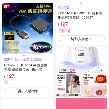
多色可選
日本KALITA Caffe Tall 隨身咖
啡濾杯(青草綠) #04047
127
$
活動
券
加入購物車
購衷心+聯名卡最高10%回饋
Bravo-u FHD to VGA 投影機
電腦 傳輸轉接頭-15cm黑
127
$
券
加入購物車