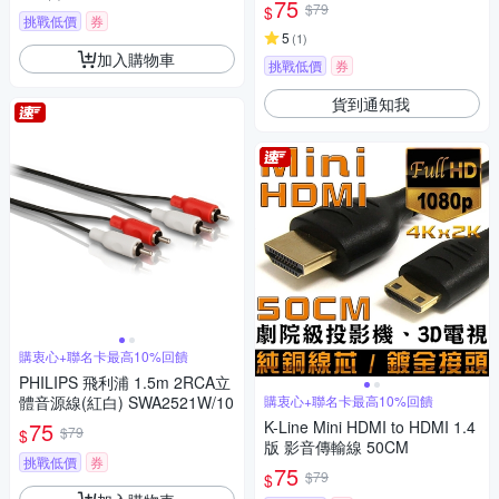
75
$79
$
挑戰低價
券
5
(
1
)
加入購物車
挑戰低價
券
貨到通知我
購衷心+聯名卡最高10%回饋
PHILIPS 飛利浦 1.5m 2RCA立
體音源線(紅白) SWA2521W/10
購衷心+聯名卡最高10%回饋
75
K-Line Mini HDMI to HDMI 1.4
$79
$
版 影音傳輸線 50CM
挑戰低價
券
75
$79
$