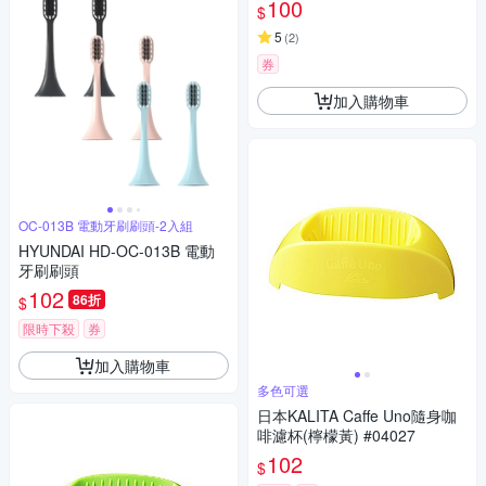
100
$
5
(
2
)
券
加入購物車
OC-013B 電動牙刷刷頭-2入組
HYUNDAI HD-OC-013B 電動
牙刷刷頭
102
86折
$
限時下殺
券
加入購物車
多色可選
日本KALITA Caffe Uno隨身咖
啡濾杯(檸檬黃) #04027
102
$