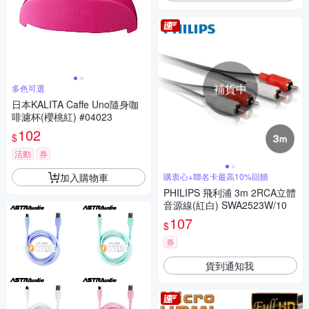
補貨中
多色可選
日本KALITA Caffe Uno隨身咖
啡濾杯(櫻桃紅) #04023
102
$
活動
券
加入購物車
購衷心+聯名卡最高10%回饋
PHILIPS 飛利浦 3m 2RCA立體
音源線(紅白) SWA2523W/10
107
$
券
貨到通知我