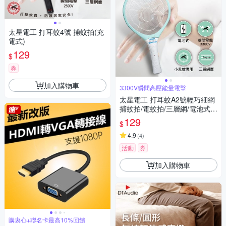
太星電工 打耳蚊4號 捕蚊拍(充
電式)
129
$
券
加入購物車
3300V瞬間高壓能量電擊
太星電工 打耳蚊A2號輕巧細網
捕蚊拍/電蚊拍/三層網/電池式/
小黑蚊專用 3300V瞬間電擊/輕
129
$
巧
4.9
(
4
)
活動
券
加入購物車
購衷心+聯名卡最高10%回饋