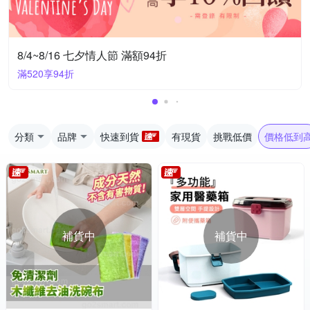
8/4~8/16 七夕情人節 滿額94折
滿520享94折
分類
品牌
快速到貨
有現貨
挑戰低價
價格低到
補貨中
補貨中