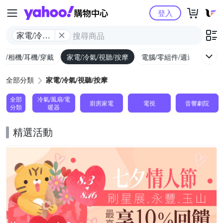
Yahoo購物中心
登入
家電/冷氣/
視聽/按摩
機/相機/耳機/穿戴
家電/冷氣/視聽/按摩
電腦/零組件/週邊/遊戲
全部分類
家電/冷氣/視聽/按摩
全部
冷氣/風扇/電
廚房家電
電視
音響劇院
分類
暖器
精選活動