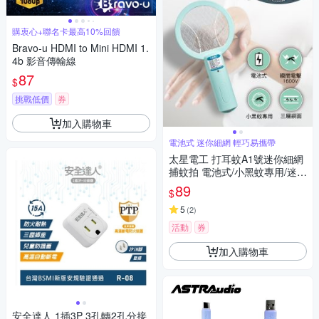
購衷心+聯名卡最高10%回饋
Bravo-u HDMI to Mini HDMI 1.
4b 影音傳輸線
87
$
挑戰低價
券
加入購物車
電池式 迷你細網 輕巧易攜帶
太星電工 打耳蚊A1號迷你細網
捕蚊拍 電池式/小黑蚊專用/迷你
捕蚊拍/迷你電蚊拍/巴掌型捕蚊
89
$
拍
5
(
2
)
活動
券
加入購物車
安全達人 1插3P 3孔轉2孔分接