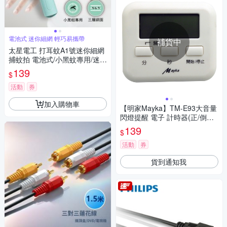
電池式 迷你細網 輕巧易攜帶
補貨中
太星電工 打耳蚊A1號迷你細網
捕蚊拍 電池式/小黑蚊專用/迷你
捕蚊拍/迷你電蚊拍/巴掌型捕蚊
139
$
拍
活動
券
加入購物車
【明家Mayka】TM-E93大音量
閃燈提醒 電子 計時器(正/倒數
記憶85分貝 磁吸/立/掛)
139
$
活動
券
貨到通知我