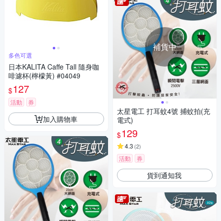
補貨中
多色可選
日本KALITA Caffe Tall 隨身咖
啡濾杯(檸檬黃) #04049
127
$
活動
券
太星電工 打耳蚊4號 捕蚊拍(充
加入購物車
電式)
129
$
4.3
(
2
)
活動
券
貨到通知我