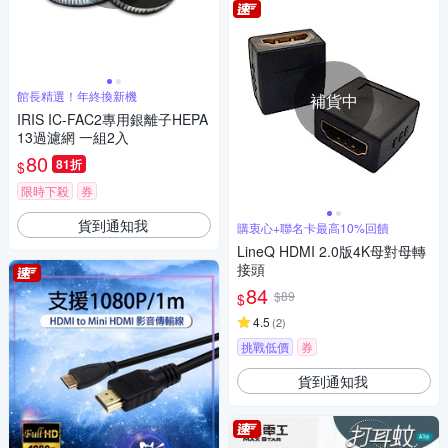
館長精選！年終換新機
補貨中
IRIS IC-FAC2專用銀離子HEPA
13過濾網 一組2入
80
81折
$
限時下殺
券
貨到通知我
購衷心+聯名卡最高10%回饋
LineQ HDMI 2.0版4K母對母轉
接頭
84
$89
$
4.5
(
2
)
挑戰低價
券
貨到通知我