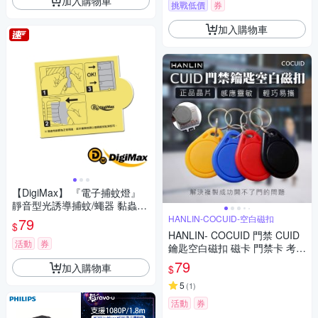
加入購物車
挑戰低價
券
加入購物車
【DigiMax】 『電子捕蚊燈』
靜音型光誘導捕蚊/蠅器 黏蟲紙
補充包 UP-1A2 [ UP-1A1專用
HANLIN-COCUID-空白磁扣
79
$
款 ] [ 超強力黏蟲紙 ]
HANLIN- COCUID 門禁 CUID
活動
券
鑰匙空白磁扣 磁卡 門禁卡 考勤
卡 電梯卡 停車卡 工作卡
79
加入購物車
$
5
(
1
)
活動
券