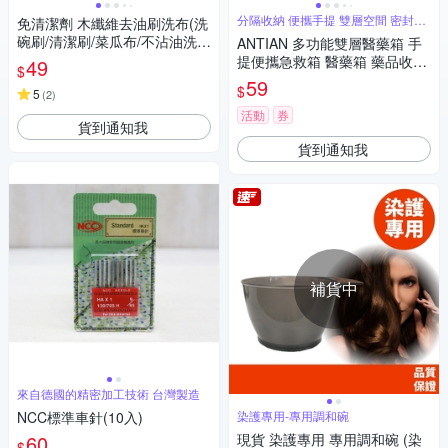
分隔收納 便攜手提 雙層空間 密封收
免清潔劑 木纖維去油刷洗布(洗
納
碗刷/清潔刷/菜瓜布/不沾油洗碗
ANTIAN 多功能雙層醫藥箱 手
布/清潔海綿/不傷塗層洗碗布)
提便攜急救箱 醫藥箱 藥品收納
49
$
顏色隨機
盒 保健箱
59
$
5
(
2
)
活動
券
貨到通知我
貨到通知我
補貨中
來自德國的精密加工技術 台灣製造
NCC標準車針(10入)
染護專用-專用調和碗
60
現貨 染護專用 專用調和碗 (染
$