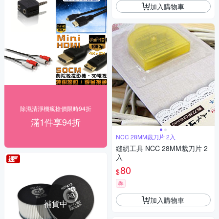
加入購物車
除濕清淨機瘋搶價限時94折
滿1件享94折
NCC 28MM裁刀片 2入
縫紉工具 NCC 28MM裁刀片 2
入
80
$
券
加入購物車
補貨中