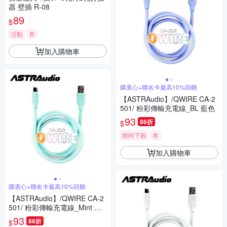
器 壁插 R-08
89
$
活動
券
加入購物車
購衷心+聯名卡最高10%回饋
【ASTRAudio】/QWIRE CA-2
501/ 粉彩傳輸充電線_BL 藍色
93
86折
$
限時下殺
券
加入購物車
購衷心+聯名卡最高10%回饋
【ASTRAudio】/QWIRE CA-2
501/ 粉彩傳輸充電線_Mint 綠
色
93
86折
$