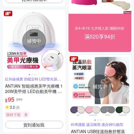
8/4~8/16 七夕情人節 滿額94折
滿520享94折
補貨中
紅外線感應 四檔定時 LED雙光源不
傷眼
ANTIAN 智能感應美甲光療機 1
補貨中
20W美甲燈 LED自動美甲機 指
甲油膠速乾機 UV光療燈
95
$99
$
3.2
(
3
)
限時下殺
券
貨到通知我
科學護眼 溫涼兩用 適合99%臉型
ANTIAN USB恆溫熱敷舒壓蒸