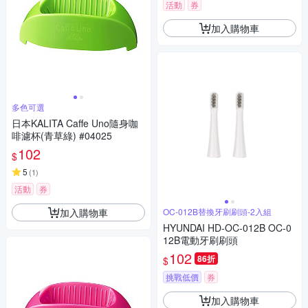
活動
券
加入購物車
多色可選
日本KALITA Caffe Uno隨身咖
啡濾杯(青草綠) #04025
102
$
5
(
1
)
活動
券
加入購物車
OC-012B替換牙刷刷頭-2入組
HYUNDAI HD-OC-012B OC-0
12B電動牙刷刷頭
102
86折
$
挑戰低價
券
加入購物車