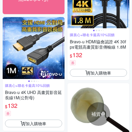
購衷心+聯名卡最高10%回饋
Bravo-u HDMI協會認證 4K 30f
ps電競高畫質影音傳輸線 1.8M
132
$
券
加入購物車
購衷心+聯名卡最高10%回饋
Bravo-u 4K UHD 高畫質影音延
長線1M(公對母)
132
$
補貨中
券
加入購物車