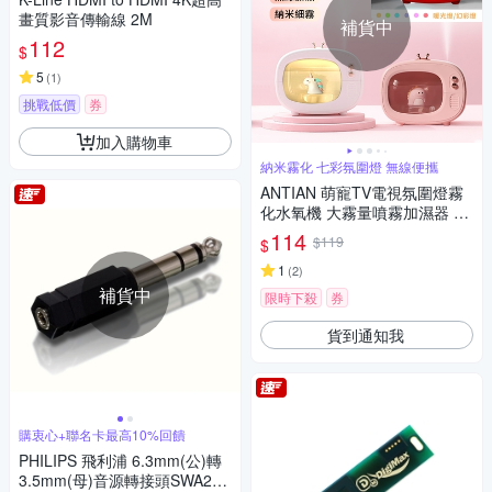
畫質影音傳輸線 2M
補貨中
112
$
5
(
1
)
挑戰低價
券
加入購物車
納米霧化 七彩氛圍燈 無線便攜
ANTIAN 萌寵TV電視氛圍燈霧
化水氧機 大霧量噴霧加濕器 補
水儀 空氣清淨機
114
$119
$
1
(
2
)
補貨中
限時下殺
券
貨到通知我
購衷心+聯名卡最高10%回饋
PHILIPS 飛利浦 6.3mm(公)轉
3.5mm(母)音源轉接頭SWA255