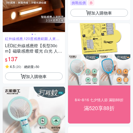
挑戰低價
券
加入購物車
紅外線感應,120度感應範圍,人來即
亮
LED紅外線感應燈【長型30c
m】磁吸感應燈 暖光 白光 人體
感應燈 LED感應燈 小夜燈 走廊
137
$
燈
4.5
(
20
)
總銷量>50
加入購物車
8/4~8/16 七夕情人節 滿額88折
滿520享88折