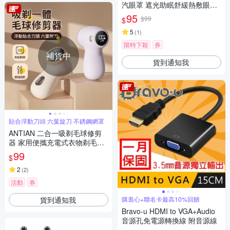
汽眼罩 遮光助眠舒緩熱敷眼罩
冰絲+暖棉 溫涼雙面睡眠眼罩
95
$99
$
5
(
1
)
限時下殺
券
補貨中
貨到通知我
貼合浮動刀頭 六葉旋刀 不銹鋼網罩
ANTIAN 二合一吸剃毛球修剪
器 家用便攜充電式衣物剃毛器
不傷衣去毛球神器
99
$
2
(
2
)
活動
券
貨到通知我
購衷心+聯名卡最高10%回饋
Bravo-u HDMI to VGA+Audio
音源孔免電源轉換線 附音源線