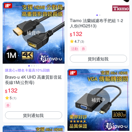
Tiamo 法蘭絨濾布手把組 1-2
人份(HG2513)
補貨中
132
$
4.7
(
3
)
活動
券
貨到通知我
購衷心+聯名卡最高10%回饋
Bravo-u 4K UHD 高畫質影音延
長線1M(公對母)
132
$
5
(
1
)
補貨中
券
貨到通知我