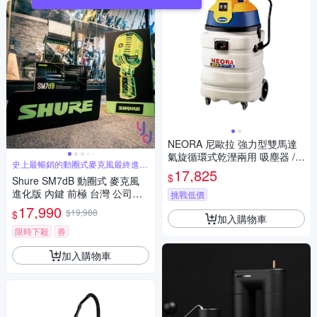
NEORA 尼歐拉 強力型雙馬達
氣旋循環式乾溼兩用 吸塵器 /台
史上最暢銷的動圈式麥克風最終進化
AS-900
17,825
版本
$
Shure SM7dB 動圈式 麥克風
進化版 內鍵 前極 台灣 公司貨
挑戰低價
Podcast 錄音 贈高階導線
17,990
$19,988
$
加入購物車
限時下殺
券
加入購物車