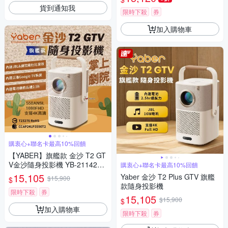
680G一支-兩色可選
貨到通知我
限時下殺
券
加入購物車
購衷心+聯名卡最高10%回饋
【YABER】旗艦款 金沙 T2 GT
V金沙隨身投影機 YB-211427
購衷心+聯名卡最高10%回饋
悠遊戶外
15,105
Yaber 金沙 T2 Plus GTV 旗艦
$15,900
$
款隨身投影機
限時下殺
券
15,105
$15,900
$
加入購物車
限時下殺
券