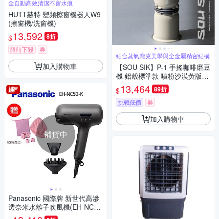
全自動高效清潔不留水痕
HUTT赫特 變頻擦窗機器人W9
(擦窗機/洗窗機)
13,592
8折
$
限時下殺
券
結合蒸氣龐克美學與全金屬精密結構
加入購物車
【SOU SIK】P-1 手搖咖啡磨豆
機 鋁殼標準款 噴粉沙漠黃版本
( 01+ 02 雙刀盤 )/外調式/換刀
13,464
89折
$
盤/變換風味/行星齒輪
挑戰低價
券
加入購物車
補貨中
Panasonic 國際牌 新世代高滲
透奈米水離子吹風機(EH-NC50
-K)