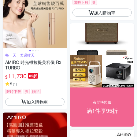
限時下殺
券
加入購物車
每一天，美過昨天
AMIRO 時光機拉提美容儀 R3
TURBO
11,730
85折
$
5
(
1
)
限時下殺
券
贈品
加入購物車
夜間快閃價
滿1件享95折