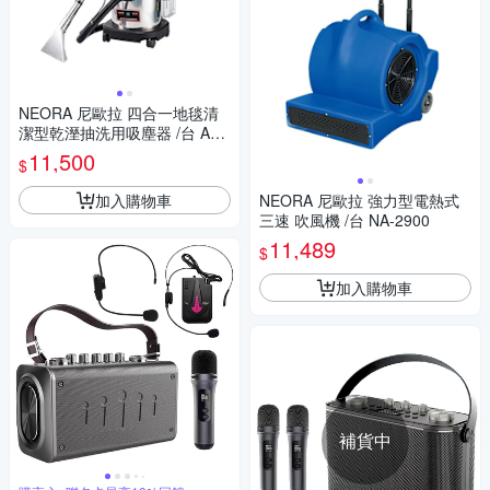
NEORA 尼歐拉 四合一地毯清
潔型乾溼抽洗用吸塵器 /台 AS-
200 SC
11,500
$
加入購物車
NEORA 尼歐拉 強力型電熱式
三速 吹風機 /台 NA-2900
11,489
$
加入購物車
補貨中