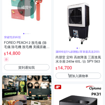
補貨中
突破性的科技
FOREO PEACH 2 脫毛儀 (除
毛儀 除毛機 脫毛機 美國原廠公
司貨 兩年保固)
14,800
滿999送5%超贈點(單筆最高送200)
$
尚朋堂 定時 高效降溫 三面進風
券
水冷扇 240w 60L /台 SPY-S63
14,700
貨到通知我
$
加入購物車