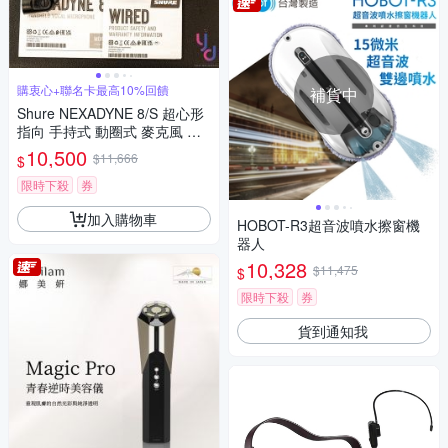
購衷心+聯名卡最高10%回饋
補貨中
Shure NEXADYNE 8/S 超心形
指向 手持式 動圈式 麥克風 舒
爾
10,500
$11,666
$
限時下殺
券
加入購物車
HOBOT-R3超音波噴水擦窗機
器人
10,328
$11,475
$
限時下殺
券
貨到通知我