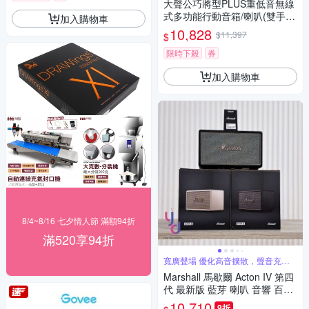
大聲公巧將型PLUS重低音無線
式多功能行動音箱/喇叭(雙手持
加入購物車
+耳麥組)
10,828
$11,397
$
限時下殺
券
加入購物車
8/4~8/16 七夕情人節 滿額94折
滿520享94折
寬廣聲場 優化高音擴散，聲音充滿
每個角落
Marshall 馬歇爾 Acton IV 第四
代 最新版 藍芽 喇叭 音響 百滋
公司貨 保固18個月
10,710
9折