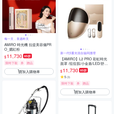
每一天，美過昨天
AMIRO 時光機 拉提美容儀PR
O_腮紅粉
新一代5重光混合協同護理
11,730
85折
$
【AMIRO】L2 PRO 彩虹時光
限時下殺
券
贈品
面罩 /痘痘肌/小金盾/LED/舒緩/
亮膚/緊緻/分眼式/5重光/4種模
11,730
85折
$
加入購物車
式/5大分區
5
(
3
)
限時下殺
券
贈品
加入購物車