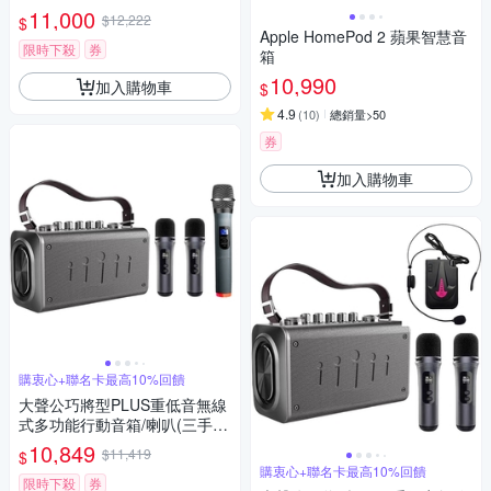
公司貨 2年保固
11,000
$12,222
$
Apple HomePod 2 蘋果智慧音
限時下殺
券
箱
10,990
加入購物車
$
4.9
(
10
)
總銷量>50
券
加入購物車
購衷心+聯名卡最高10%回饋
大聲公巧將型PLUS重低音無線
式多功能行動音箱/喇叭(三手持
麥克風組)
10,849
$11,419
$
購衷心+聯名卡最高10%回饋
限時下殺
券