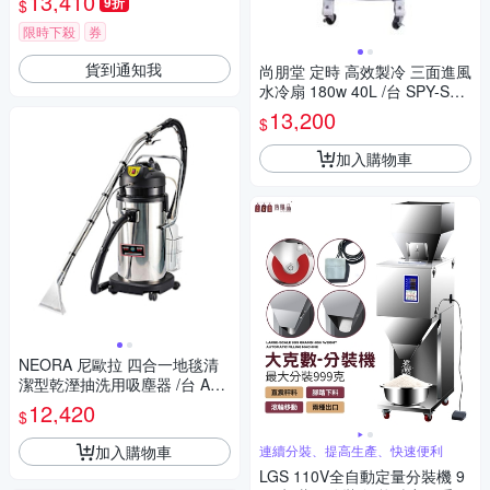
13,410
9折
$
限時下殺
券
貨到通知我
尚朋堂 定時 高效製冷 三面進風
水冷扇 180w 40L /台 SPY-S55
0
13,200
$
加入購物車
NEORA 尼歐拉 四合一地毯清
潔型乾溼抽洗用吸塵器 /台 AS-
400 SC
12,420
$
加入購物車
連續分裝、提高生產、快速便利
LGS 110V全自動定量分裝機 9