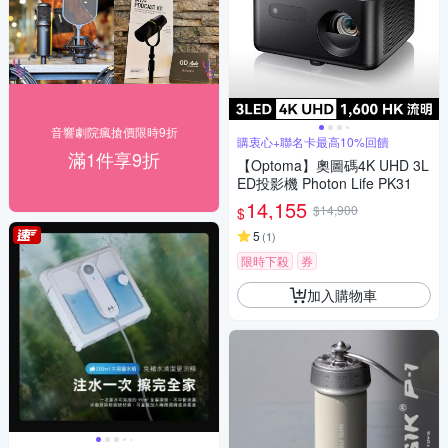
音響劇院瘋搶價限時9折
購衷心+聯名卡最高10%回饋
滿1件享9折
【Optoma】奧圖碼4K UHD 3L
ED投影機 Photon Life PK31
14,155
$14,900
$
5
(
1
)
限時下殺
券
加入購物車