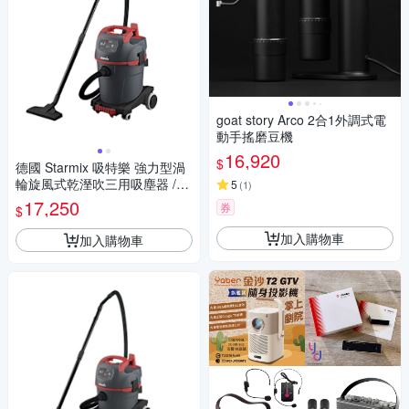
goat story Arco 2合1外調式電
動手搖磨豆機
16,920
$
德國 Starmix 吸特樂 強力型渦
輪旋風式乾溼吹三用吸塵器 /台
5
(
1
)
NSG uClean-1432
17,250
券
$
加入購物車
加入購物車