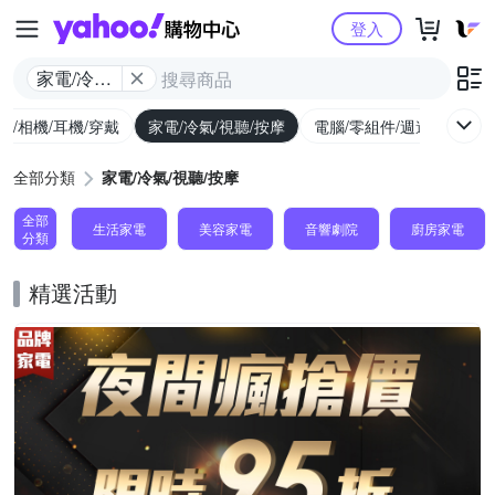
Yahoo購物中心
登入
家電/冷氣/
視聽/按摩
機/相機/耳機/穿戴
家電/冷氣/視聽/按摩
電腦/零組件/週邊/遊戲
全部分類
家電/冷氣/視聽/按摩
全部
生活家電
美容家電
音響劇院
廚房家電
分類
精選活動