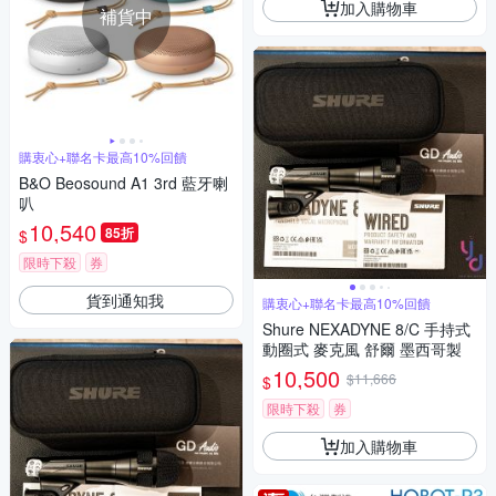
加入購物車
補貨中
購衷心+聯名卡最高10%回饋
B&O Beosound A1 3rd 藍牙喇
叭
10,540
85折
$
限時下殺
券
貨到通知我
購衷心+聯名卡最高10%回饋
Shure NEXADYNE 8/C 手持式
動圈式 麥克風 舒爾 墨西哥製
10,500
$11,666
$
限時下殺
券
加入購物車