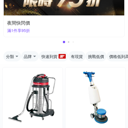
夜間快閃價
滿1件享95折
分類
品牌
快速到貨
有現貨
挑戰低價
價格低到