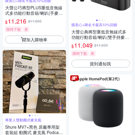
購衷心+聯名卡最高10%回饋
大聲公巧將型PLUS重低音無線
式多功能行動音箱/喇叭(手麥
+雙耳麥組)
11,216
$11,806
$
購衷心+聯名卡最高10%回饋
限時下殺
券
大聲公典將型重低音無線式多
功能行動音箱/喇叭(雙手持麥克
加入購物車
風組)
11,049
$11,630
$
限時下殺
券
貨到通知我
專業人聲動圈式麥克風
Shure MV7+黑色 原廠專用架
套裝組 動圈式 麥克風 Podcast