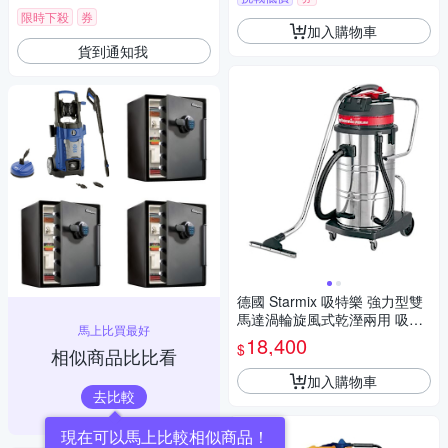
限時下殺
券
加入購物車
貨到通知我
德國 Starmix 吸特樂 強力型雙
馬達渦輪旋風式乾溼兩用 吸塵
馬上比買最好
器 /台 GS-2078
18,400
$
相似商品比比看
加入購物車
去比較