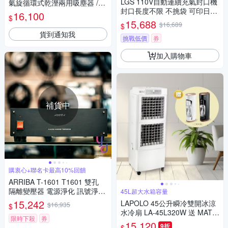
LGS 110V自動連續充氣封口機
氣旋循環式乾溼兩用吸塵器 /台
封口長度不限 不挑袋 可印日期
AS-800
16,100
$
封口機 包裝機 封袋機 封口
15,688
$16,689
$
貨到通知我
挑戰低價
券
加入購物車
補貨中
購衷心+聯名卡最高10%回饋
ARRIBA T-1601 T1601 雙孔
隔離變壓器 電源淨化 訊號淨化
45L超大水箱容量
電訊分離 隔離 純淨 電源 MIT
15,242
LAPOLO 45公升瞬冷雙開冰涼
$16,935
$
台灣製
水冷扇 LA-45L320W 送 MATU
限時下殺
券
RE美萃 440系列氣泡水機搭配
15,120
9折
$