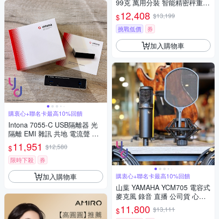
99克 萬用分裝 智能精密秤重
分料 分裝 分鐘機 定量機 計量
12,408
$13,199
$
機 秤重機
挑戰低價
券
加入購物車
購衷心+聯名卡最高10%回饋
Intona 7055-C USB隔離器 光
隔離 EMI 雜訊 共地 電流聲 接
地 音響 專用 公司貨
11,951
$12,580
$
限時下殺
券
加入購物車
購衷心+聯名卡最高10%回饋
山葉 YAMAHA YCM705 電容式
麥克風 錄音 直播 公司貨 心形
指向 一年保固
11,800
$13,111
$