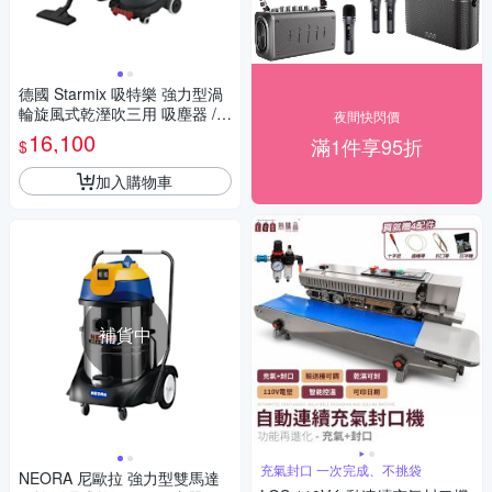
德國 Starmix 吸特樂 強力型渦
輪旋風式乾溼吹三用 吸塵器 /台
夜間快閃價
NSG-1420
16,100
滿1件享95折
$
加入購物車
補貨中
充氣封口 一次完成、不挑袋
NEORA 尼歐拉 強力型雙馬達