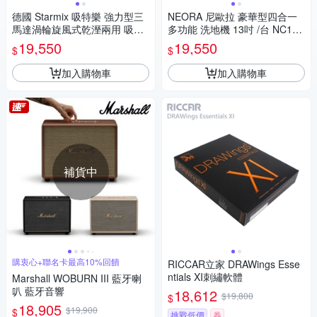
德國 Starmix 吸特樂 強力型三
NEORA 尼歐拉 豪華型四合一
馬達渦輪旋風式乾溼兩用 吸塵
多功能 洗地機 13吋 /台 NC175
器 /台 GS-3078
-13
19,550
19,550
$
$
加入購物車
加入購物車
補貨中
購衷心+聯名卡最高10%回饋
RICCAR立家 DRAWings Esse
ntials XI刺繡軟體
Marshall WOBURN III 藍牙喇
叭 藍牙音響
18,612
$19,800
$
18,905
$19,900
$
挑戰低價
券