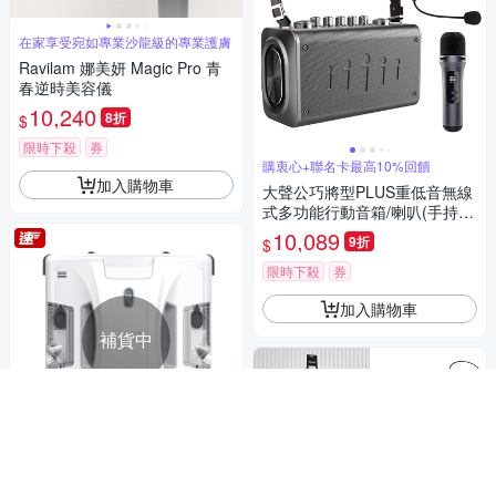
在家享受宛如專業沙龍級的專業護膚
Ravilam 娜美妍 Magic Pro 青
春逆時美容儀
10,240
8折
$
限時下殺
券
購衷心+聯名卡最高10%回饋
加入購物車
大聲公巧將型PLUS重低音無線
式多功能行動音箱/喇叭(手持
+耳麥組)
10,089
9折
$
限時下殺
券
加入購物車
補貨中
首創雙布震動/雙噴水/APP遙控器雙
控制