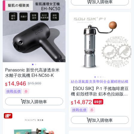
加入購物車
Panasonic 新世代高滲透奈米
水離子吹風機 EH-NC50-K
14,946
結合蒸氣龐克美學與全金屬精密結構
$15,900
$
【SOU SIK】P-1 手搖咖啡磨豆
挑戰低價
券
機 鋁殼標準款 鋁本色拉絲版本
( 01+ 02 雙刀盤 )/外調式/換刀
14,872
加入購物車
89折
$
盤/變換風味/行星齒輪
挑戰低價
券
加入購物車