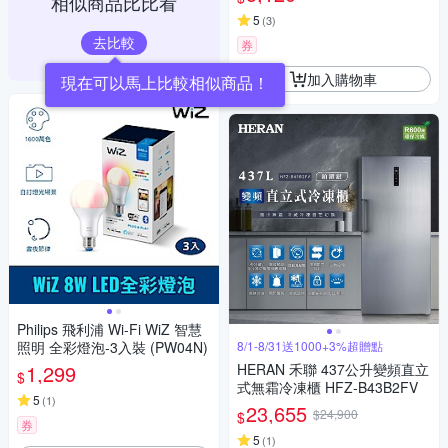
相似商品比比看
5
(
3
)
去比較
券
加入購物車
Philips 飛利浦 Wi-Fi WiZ 智慧
照明 全彩燈泡-3入裝 (PW04N)
8/1-8/31送1000+3%超贈點
1,299
HERAN 禾聯 437公升變頻直立
$
式無霜冷凍櫃 HFZ-B43B2FV
5
(
1
)
23,655
$24,900
$
券
5
(
1
)