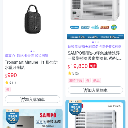
結帳享折扣★刷聯名卡享分期0利率
SAMPO聲寶2-3坪急凍雙洗淨
購衷心+聯名卡最高10%回饋
一級變頻冷暖窗型冷氣 AW-LH
Tronsmart Mirtune H1 掛勾防
22DC/AW-RH22DC 含基本安
19,800
9折
$
水藍牙喇叭
裝+舊機回收
990
5
(
2
)
$
限時下殺
券
贈品
5
(
1
)
券
加入購物車
加入購物車