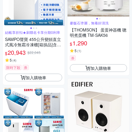
麥飯石塗層，無毒好清洗
【THOMSON】 蛋蛋神器機 聰
結帳享折扣★刷聯名卡享分期0利率
明煮蛋機 TM-SAK56
SAMPO聲寶 455公升變頻直立
1,290
$
式風冷無霜冷凍櫃[箱損品]含基
本安裝+舊機回收
20,943
5
(
1
)
$22,045
$
券
5
(
4
)
限時下殺
券
加入購物車
加入購物車