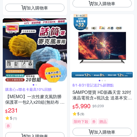
加入購物車
加入購物車
8/1-8/31登記送2%超贈點
購衷心+聯名卡最高10%回饋
SAMPO聲寶 HD新轟天雷 32吋
【MEMO】一次性麥克風防髒
液晶電視含+視訊盒 送基本安裝
保護罩一包2入x20組(無紡布 麥
+舊機回收 EM-32MDS200
5,990
$6,239
$
克風套 抛棄式 市話機話筒套 防
231
$
塵套防噴罩/1001)
5
(
9
)
5
(
1
)
限時下殺
券
贈品
券
加入購物車
加入購物車