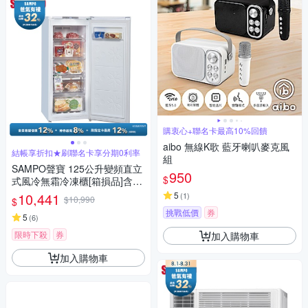
購衷心+聯名卡最高10%回饋
aibo 無線K歌 藍牙喇叭麥克風
結帳享折扣★刷聯名卡享分期0利率
組
SAMPO聲寶 125公升變頻直立
950
$
式風冷無霜冷凍櫃[箱損品]含基
本安裝+舊機回收
10,441
5
(
1
)
$10,990
$
挑戰低價
券
5
(
6
)
限時下殺
券
加入購物車
加入購物車