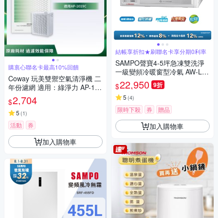
結帳享折扣★刷聯名卡享分期0利率
SAMPO聲寶4-5坪急凍雙洗淨
購衷心聯名卡最高10%回饋
一級變頻冷暖窗型冷氣 AW-LH
Coway 玩美雙禦空氣清淨機 二
28DC/AW-RH28DC 含基本安
22,950
9折
$
年份濾網 適用：綠淨力 AP-101
裝+舊機回收
9C
2,704
5
(
4
)
$
限時下殺
券
贈品
5
(
1
)
活動
券
加入購物車
加入購物車