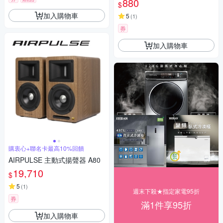
880
$
加入購物車
5
(
1
)
券
加入購物車
購衷心+聯名卡最高10%回饋
AIRPULSE 主動式揚聲器 A80
19,710
$
5
(
1
)
週末下殺★指定家電95折
券
滿1件享95折
加入購物車