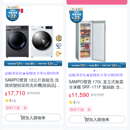
結帳享折扣★刷聯名卡享分期0利率
結帳享折扣★刷聯名卡享分期0利率
SAMPO聲寶 12公斤蒸能洗 洗
SAMPO聲寶 170L 直立式無霜
脫烘變頻滾筒洗衣機[箱損品]含
冷凍櫃 SRF-171F 髮絲銀 含基
基本安裝+舊機回收
17,710
本安裝+舊機回收
$18,642
11,590
$
$12,200
$
5
(
4
)
5
(
1
)
限時下殺
券
限時下殺
券
加入購物車
加入購物車