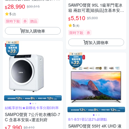
48GDV(P2)琉璃粉 含基本安裝
28,990
SAMPO聲寶 95L 1級單門電冰
$30,515
$
+舊機回收
箱 兩款可選[箱損品]含基本安裝
5
(
2
)
+舊機回收
5,510
$5,800
$
限時下殺
券
贈品
5
(
4
)
加入購物車
限時下殺
券
加入購物車
結帳享折扣★刷聯名卡享分期0利率
SAMPO聲寶 7公斤乾衣機SD-7
C 含基本安裝+運送到府
8/1-8/31登記送2%超贈點
7,990
SAMPO聲寶 55吋 4K UHD 液
$8,410
$