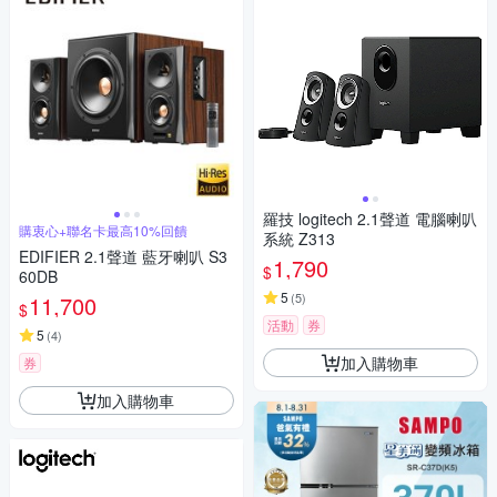
羅技 logitech 2.1聲道 電腦喇叭
購衷心+聯名卡最高10%回饋
系統 Z313
EDIFIER 2.1聲道 藍牙喇叭 S3
1,790
$
60DB
5
(
5
)
11,700
$
活動
券
5
(
4
)
加入購物車
券
加入購物車