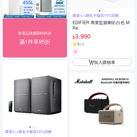
購衷心+聯名卡最高10%回饋
EDIFIER 專業監聽喇叭白色 M
R4
家電品牌慶限時95折
3,990
$
滿1件享95折
5
(
1
)
券
加入購物車
購衷心+聯名卡最高10%回饋