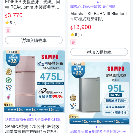
EDIFIER 支援藍牙、光纖、同
軸 RCA/3.5mm 木製經典音箱
購衷心+聯名卡最高10%回饋
R1280DB
3,770
Marshall KILBURN III Bluetoot
$
h 可攜式藍牙喇叭
5
(
5
)
13,900
$
券
5
(
1
)
加入購物車
券
加入購物車
結帳享折扣★刷聯名卡享分期0利率
SAMPO聲寶 475公升1級能效
星美滿玻璃三門變頻冰箱SR-C
結帳享折扣★刷聯名卡享分期0利率