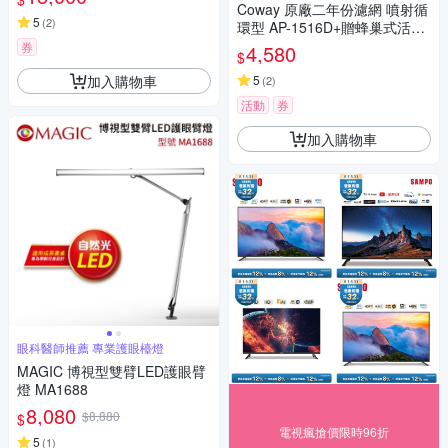
Coway 原廠二年份濾網 噴射循
5
(
2
)
環型 AP-1516D+贈蜂巢式活性
碳濾網 一入
券
4,580
$
加入購物車
5
(
2
)
活動
券
加入購物車
眼科醫師推薦 專業護眼檯燈
MAGIC 博視型雙臂LED護眼臂
燈 MA1688
8,080
$8,880
$
電視瘋搶價限時96折
5
(
1
)