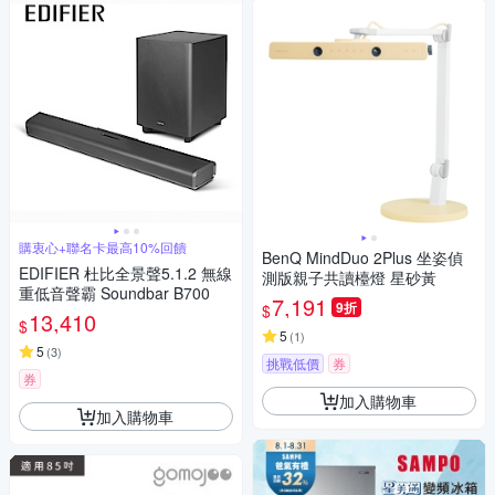
購衷心+聯名卡最高10%回饋
BenQ MindDuo 2Plus 坐姿偵
EDIFIER 杜比全景聲5.1.2 無線
測版親子共讀檯燈 星砂黃
重低音聲霸 Soundbar B700
7,191
9折
$
13,410
$
5
(
1
)
5
(
3
)
挑戰低價
券
券
加入購物車
加入購物車