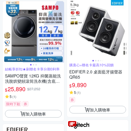
購衷心+聯名卡最高10%回饋
結帳享折扣★刷聯名卡享分期0利率
EDIFIER 2.0 桌面藍牙揚聲器
SAMPO聲寶 12KG 抑菌蒸能洗
QR65
洗脫烘變頻滾筒洗衣機(含底座)
9,890
$
含基本安裝+舊機回收ES-ND12
25,890
$27,252
$
DH+DH-120DW
5
(
1
)
5
(
1
)
券
限時下殺
券
加入購物車
加入購物車