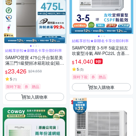
結帳享折扣★刷聯名卡享分期0利率
SAMPO聲寶 3-5坪 5級定頻左
結帳享折扣★刷聯名卡享分期0利率
吹窗型冷氣 AW-PC22L 含基本
SAMPO聲寶 475公升台製星美
安裝+舊機回收
14,040
9折
$
滿三門1級變頻冰箱彩紋金[箱損
品]含基本安裝+舊機回收
23,426
5
(
5
)
$24,658
$
限時下殺
券
贈品
5
(
1
)
限時下殺
券
贈品
加入購物車
加入購物車