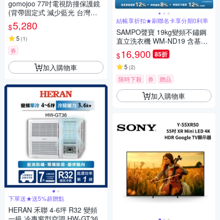
gomojoo 77吋電視防撞保護鏡
(背帶固定式 減少藍光 台灣製
造)
結帳享折扣★刷聯名卡享分期0利率
5,280
$
SAMPO聲寶 19kg變頻不鏽鋼
5
(
1
)
直立洗衣機 WM-ND19 含基本
安裝+舊機回收
券
16,900
85折
$
加入購物車
5
(
2
)
限時下殺
券
贈品
加入購物車
下單送★送5%超贈點
HERAN 禾聯 4-6坪 R32 變頻
一級 冷專窗型空調 HW-GT36