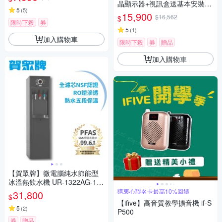
晶顯示器+視訊盒送基本安裝
5
(
5
)
+舊機回收 EM-55GF610
15,900
$16,562
$
限時下殺
券
5
(
1
)
加入購物車
限時下殺
券
贈品
加入購物車
【賀眾牌】微電腦純水節能型
冰溫熱飲水機 UR-1322AG-1(1
級節能/全濾芯NSF認證/逆滲透/
購衷心聯名卡最高10%回饋
31,800
$
主機含濾芯/原廠服務)
【ifive】高音質教學擴音機 if-S
5
(
2
)
P500
券
贈品