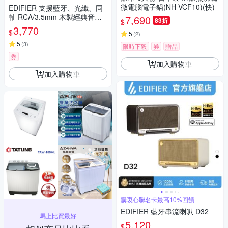
微電腦電子鍋(NH-VCF10)(快)
EDIFIER 支援藍牙、光纖、同
軸 RCA/3.5mm 木製經典音箱
7,690
83折
$
木紋色 R1280DB
3,770
$
5
(
2
)
5
(
3
)
限時下殺
券
贈品
券
加入購物車
加入購物車
購衷心聯名卡最高10%回饋
EDIFIER 藍牙串流喇叭 D32
馬上比買最好
5,120
$