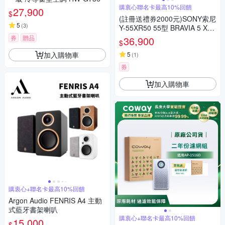
購衷心聯名卡最高10%回饋
27,900
$
(註冊送禮券2000元)SONY索尼
5
(
3
)
Y-55XR50 55型 BRAVIA 5 XR
智慧顯示器
券
贈品
36,900
$
加入購物車
5
(
1
)
券
加入購物車
購衷心+聯名卡最高10%回饋
Argon Audio FENRIS A4 主動
式藍牙書架喇叭
購衷心+聯名卡最高10%回饋
15,000
$