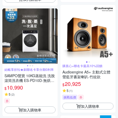
購衷心+聯名卡最高10%回饋
結帳享折扣★刷聯名卡享分期0利率
Audioengine A5+ 主動式立體
SAMPO聲寶 10KG蒸能洗 洗脫
聲藍牙書架喇叭-竹紋款
滾筒洗衣機 ES-PD10D-無烘乾
20,925
$
含基本安裝+舊機回收
10,990
$
5
(
1
)
5
(
2
)
挑戰低價
券
券
加入購物車
加入購物車