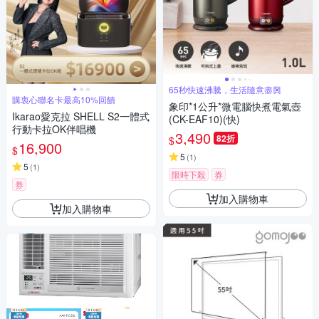
65秒快速沸騰，生活隨意盡興
購衷心聯名卡最高10%回饋
象印*1公升*微電腦快煮電氣壺
Ikarao愛克拉 SHELL S2一體式
(CK-EAF10)(快)
行動卡拉OK伴唱機
3,490
82折
$
16,900
$
5
(
1
)
5
(
1
)
限時下殺
券
券
加入購物車
加入購物車