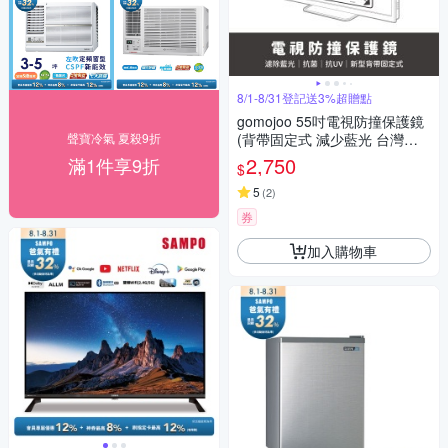
8/1-8/31登記送3%超贈點
gomojoo 55吋電視防撞保護鏡
聲寶冷氣 夏殺9折
(背帶固定式 減少藍光 台灣製
造)
2,750
滿1件享9折
$
5
(
2
)
券
加入購物車