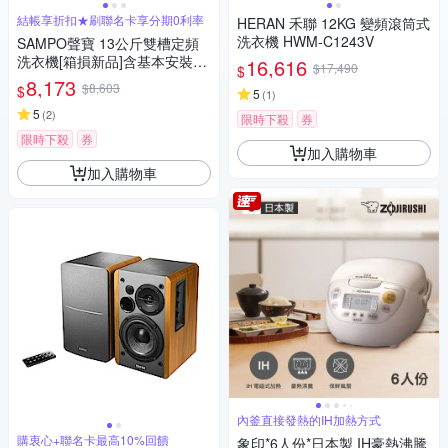
結帳享折扣★刷聯名卡享分期0利率
HERAN 禾聯 12KG 變頻滾筒式
洗衣機 HWM-C1243V
SAMPO聲寶 13公斤雙槽定頻
洗衣機[箱損新品]含基本安裝
16,616
$17,490
$
+舊機回收
8,173
$8,603
$
5
(
1
)
5
(
2
)
限時下殺
券
限時下殺
券
加入購物車
加入購物車
內釜直接發熱的IH加熱方式
購衷心+聯名卡最高10%回饋
象印*6人份*日本製 IH豪熱沸騰