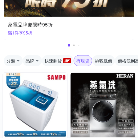
家電品牌慶限時95折
滿1件享95折
分類
品牌
快速到貨
有現貨
挑戰低價
價格低到