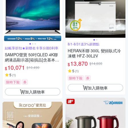
8/1-8/31送3%超贈點
結帳享折扣★刷聯名卡享分期0利率
HERAN禾聯 300L 變頻臥式冷
SAMPO聲寶 50吋QLED 4K聯
凍櫃 HFZ-30L2V
網液晶顯示器[箱損品]含基本安
13,870
$14,600
$
裝+舊機回收
10,071
$10,490
$
5
(
1
)
5
(
1
)
限時下殺
券
限時下殺
券
加入購物車
加入購物車