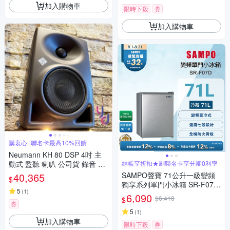
加入購物車
限時下殺
券
加入購物車
購衷心+聯名卡最高10%回饋
Neumann KH 80 DSP 4吋 主
動式 監聽 喇叭 公司貨 錄音 編
結帳享折扣★刷聯名卡享分期0利率
曲 混音 德國精品
40,365
SAMPO聲寶 71公升一級變頻
$
獨享系列單門小冰箱 SR-F07D
5
(
1
)
送基本安裝+舊機回收
6,090
$6,410
$
券
5
(
1
)
加入購物車
限時下殺
券