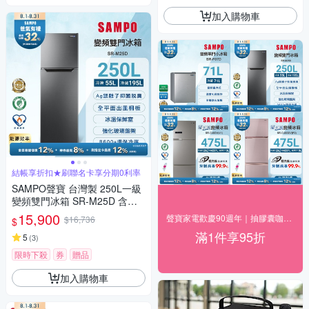
加入購物車
結帳享折扣★刷聯名卡享分期0利率
SAMPO聲寶 台灣製 250L一級
變頻雙門冰箱 SR-M25D 含基
本安裝+舊機回收
15,900
聲寶家電歡慶90週年｜抽膠囊咖啡機
$16,736
$
滿1件享95折
5
(
3
)
限時下殺
券
贈品
加入購物車