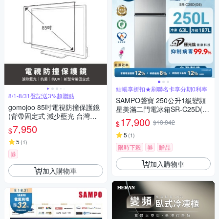
結帳享折扣★刷聯名卡享分期0利率
8/1-8/31登記送3%超贈點
SAMPO聲寶 250公升1級變頻
gomojoo 85吋電視防撞保護鏡
星美滿二門電冰箱SR-C25D(G
(背帶固定式 減少藍光 台灣製
6)星辰灰 含基本安裝+舊機回收
17,900
$18,842
$
造)
7,950
$
5
(
1
)
5
(
1
)
限時下殺
券
贈品
券
加入購物車
加入購物車