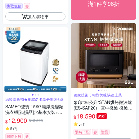
滿1件享96折
挑戰低價
券
加入購物車
獨家技術，輕鬆美味快速上菜
結帳享折扣★刷聯名卡享分期0利率
象印*26公升*STAN烘烤微波爐
SAMPO聲寶 15KG漂浮洗變頻
(ES-SAF26) | 空中微波 微波燒
洗衣機[箱損品]含基本安裝+舊
烤 酥脆微波(快)
18,590
81折
$
機回收
12,900
$13,578
$
5
(
1
)
5
(
7
)
限時下殺
券
贈品
限時下殺
券