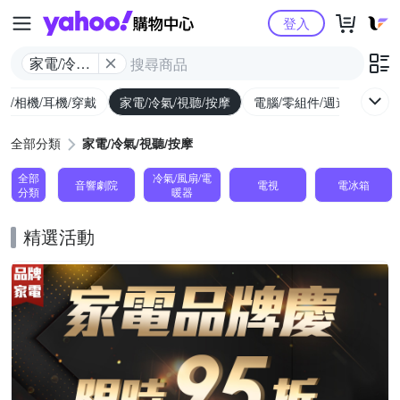
Yahoo購物中心
登入
家電/冷氣/
視聽/按摩
機/相機/耳機/穿戴
家電/冷氣/視聽/按摩
電腦/零組件/週邊/遊戲
全部分類
家電/冷氣/視聽/按摩
全部
冷氣/風扇/電
音響劇院
電視
電冰箱
分類
暖器
精選活動