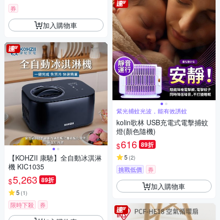
券
加入購物車
紫光捕蚊光波，能有效誘蚊
kolin歌林 USB充電式電擊捕蚊
燈(顏色隨機)
616
89折
$
【KOHZII 康馳】全自動冰淇淋
5
(
2
)
機 KIC1035
挑戰低價
券
5,263
89折
$
加入購物車
5
(
1
)
限時下殺
券