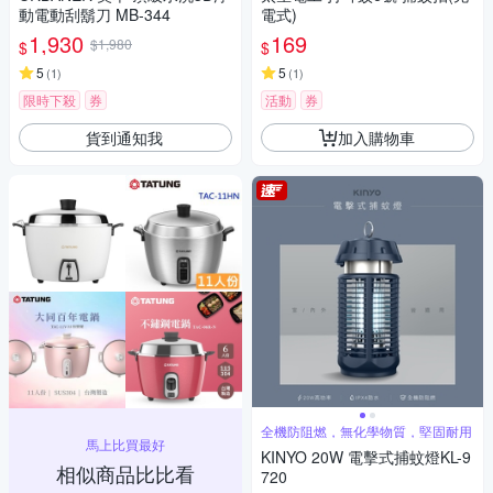
動電動刮鬍刀 MB-344
電式)
1,930
169
$1,980
$
$
5
5
(
1
)
(
1
)
限時下殺
券
活動
券
貨到通知我
加入購物車
全機防阻燃，無化學物質，堅固耐用
馬上比買最好
KINYO 20W 電擊式捕蚊燈KL-9
相似商品比比看
720