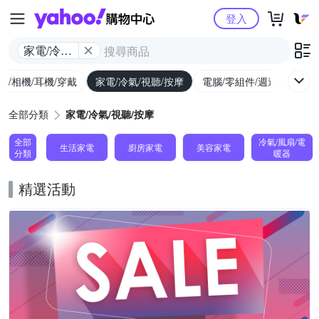
Yahoo購物中心
登入
家電/冷氣/
視聽/按摩
機/相機/耳機/穿戴
家電/冷氣/視聽/按摩
電腦/零組件/週邊/遊戲
全部分類
家電/冷氣/視聽/按摩
全部
冷氣/風扇/電
生活家電
廚房家電
美容家電
分類
暖器
精選活動