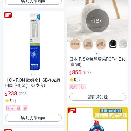
加入購物車
補貨中
日本IRIS空氣循環扇PCF-HE18
(白/黑)
855
$899
$
【OMRON 歐姆龍】SB-182超
5
(
3
)
細軟毛刷頭(1卡2支入)
限時下殺
238
$250
$
貨到通知我
5
(
3
)
限時下殺
券
加入購物車