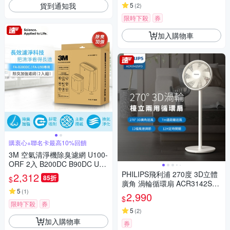
貨到通知我
5
(
2
)
限時下殺
券
加入購物車
購衷心+聯名卡最高10%回饋
3M 空氣清淨機除臭濾網 U100-
ORF 2入 B200DC B90DC U90
適用
PHILIPS飛利浦 270度 3D立體
2,312
85折
$
廣角 渦輪循環扇 ACR3142SF
5
(
1
)
D
2,990
$
限時下殺
券
5
(
2
)
加入購物車
券