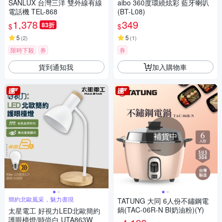
SANLUX 台灣三洋 雙外線有線
aibo 360度環繞炫彩 藍牙喇叭
電話機 TEL-868
(BT-L08)
1,378
349
83折
$
$
5
5
(
2
)
(
1
)
限時下殺
券
券
貨到通知我
加入購物車
補貨中
簡約北歐風采，魅力盡現
TATUNG 大同 6人份不鏽鋼電
鍋(TAC-06R-N BI奶油粉)(Y)
太星電工 好視力LED北歐簡約
護眼檯燈/時尚白 UTA863W