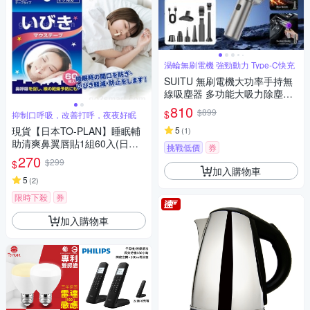
渦輪無刷電機 強勁動力 Type-C快充
SUITU 無刷電機大功率手持無
線吸塵器 多功能大吸力除塵器
吹吸抽充車載吹塵器 吹氣機 家
810
$899
$
抑制口呼吸，改善打呼，夜夜好眠
車兩用
現貨【日本TO-PLAN】睡眠輔
5
(
1
)
助清爽鼻翼唇貼1組60入(日本
挑戰低價
券
原裝進口/抑制口呼吸)
270
$299
$
加入購物車
5
(
2
)
限時下殺
券
加入購物車