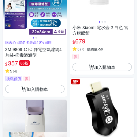
小米 Xiaomi 電水壺 2 白色 官
方旗艦館
679
$
購衷心+聯名卡最高10%回饋
3M 9809-CTC 靜電空氣濾網4
5
(
7
)
總銷量>50
片裝-病毒過濾型
券
357
86折
$
加入購物車
5
(
4
)
挑戰低價
券
加入購物車