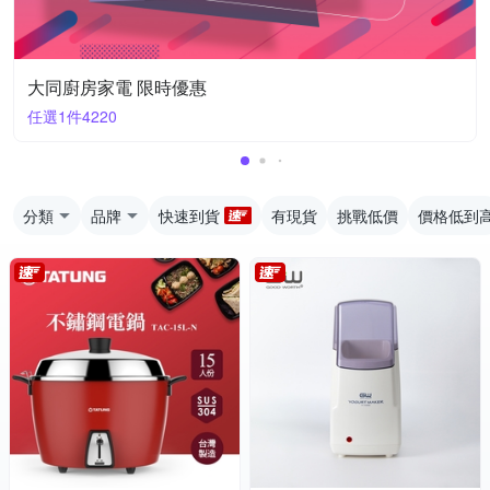
大同廚房家電 限時優惠
任選1件4220
分類
品牌
快速到貨
有現貨
挑戰低價
價格低到