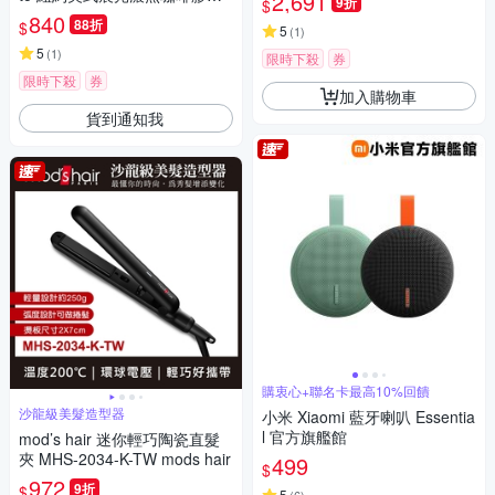
2,691
9折
$
8顆X3盒
840
88折
$
5
(
1
)
5
(
1
)
限時下殺
券
限時下殺
券
加入購物車
貨到通知我
購衷心+聯名卡最高10%回饋
沙龍級美髮造型器
小米 Xiaomi 藍牙喇叭 Essentia
l 官方旗艦館
mod’s hair 迷你輕巧陶瓷直髮
夾 MHS-2034-K-TW mods hair
499
$
972
9折
$
5