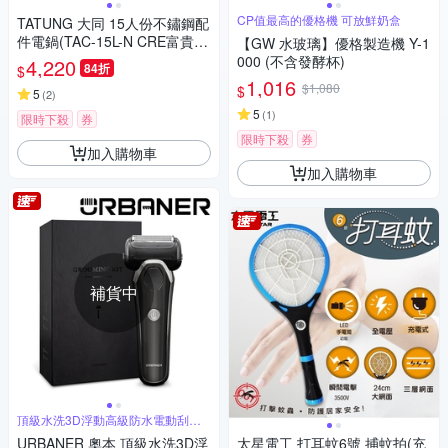
CP值最高的優格機 可放鮮奶盒
TATUNG 大同 15人份不鏽鋼配
件電鍋(TAC-15L-N CRE富貴
【GW 水玻璃】優格製造機 Y-1
紅)
000 (不含發酵杯)
4,220
84折
$
1,016
$1,080
$
5
(
2
)
5
(
1
)
限時下殺
券
限時下殺
券
加入購物車
加入購物車
補貨中
頂級水洗3D浮動高級防水電動刮鬍
刀
URBANER 奧本 頂級水洗3D浮
太星電工 打耳蚊6號 捕蚊拍(充