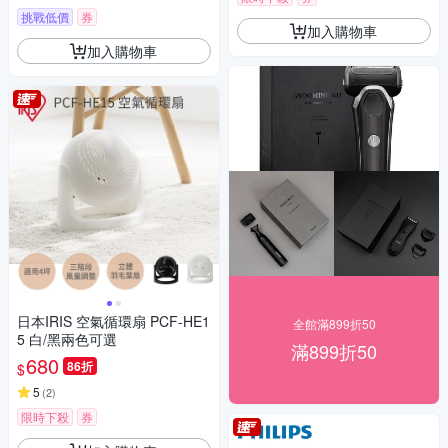
挑戰低價
券
加入購物車
加入購物車
日本IRIS 空氣循環扇 PCF-HE1
全館滿899折50
5 白/黑兩色可選
滿899折50
680
86折
$
5
(
2
)
限時下殺
券