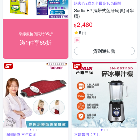
購衷心+聯名卡最高10%回饋
Sudio F2 攜帶式藍牙喇叭(可串
聯)
2,480
$
5
(
1
)
季節瘋搶價限時85折
券
滿1件享85折
貨到通知我
德國博依 三年保固
不鏽鋼四片刀片