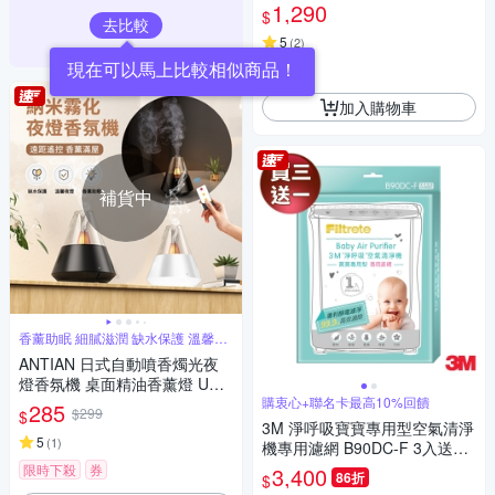
1,290
$
去比較
5
(
2
)
現在可以馬上比較相似商品！
券
加入購物車
補貨中
香薰助眠 細膩滋潤 缺水保護 溫馨夜
燈
ANTIAN 日式自動噴香燭光夜
燈香氛機 桌面精油香薰燈 USB
氛圍燈擴香機 聖誕交換禮物
購衷心+聯名卡最高10%回饋
285
$299
$
3M 淨呼吸寶寶專用型空氣清淨
5
(
1
)
機專用濾網 B90DC-F 3入送1
入共4入
限時下殺
券
3,400
86折
$