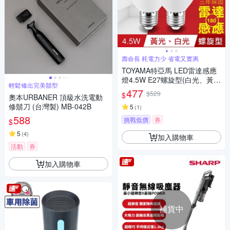
壽命長 耗電力少 省電又實惠
TOYAMA特亞馬 LED雷達感應
燈4.5W E27螺旋型(白光、黃
輕鬆修出完美鬍型
光)
477
$529
$
奧本URBANER 頂級水洗電動
修鬍刀 (台灣製) MB-042B
5
(
1
)
588
挑戰低價
券
$
5
(
4
)
加入購物車
活動
券
加入購物車
補貨中