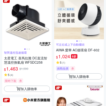
可左右或上下自動擺頭
AIWA 愛華 AC循環扇 DF-602
智慧溫控迅速循環
1,024
8折
$
太星電工 喜馬拉雅 DC直流智
慧溫控換氣扇 WFSDC258
5
(
1
)
1,463
挑戰低價
券
$1,590
$
5
(
4
)
加入購物車
限時下殺
券
加入購物車