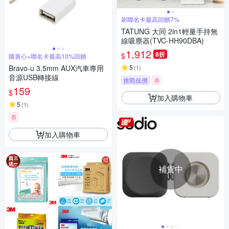
刷聯名卡最高回饋7%
TATUNG 大同 2in1輕量手持無
線吸塵器(TVC-HH90DBA)
1,912
8折
$
購衷心+聯名卡最高10%回饋
Bravo-u 3.5mm AUX汽車專用
5
(
1
)
音源USB轉接線
挑戰低價
券
159
$
加入購物車
5
(
1
)
券
加入購物車
補貨中