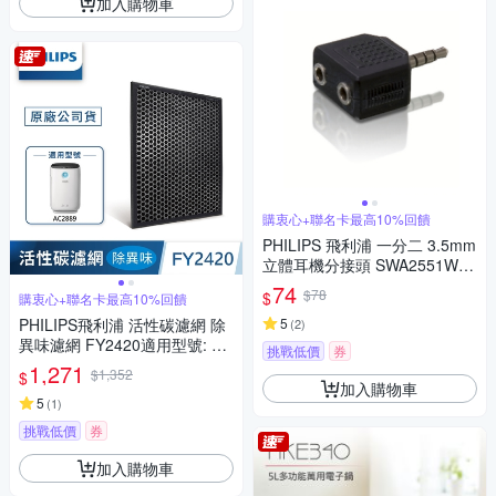
加入購物車
購衷心+聯名卡最高10%回饋
PHILIPS 飛利浦 一分二 3.5mm
立體耳機分接頭 SWA2551W/1
0
74
$78
$
購衷心+聯名卡最高10%回饋
PHILIPS飛利浦 活性碳濾網 除
5
(
2
)
異味濾網 FY2420適用型號: AC
挑戰低價
券
2889
1,271
$1,352
$
加入購物車
5
(
1
)
挑戰低價
券
加入購物車