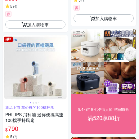
(
1
)
5
(
4
)
券
券
加入購物車
加入購物車
新品上市-掌心裡的100檔狂風
8/4~8/16 七夕情人節 滿額88折
PHILIPS 飛利浦 迷你便攜高速
滿520享88折
100檔手持風扇
790
$
5
(
7
)