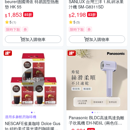
beurer德國博依 特易固型熱敷
SANLUX 台灣三洋 1.8L碎冰果
墊 HK 55
汁機 SM-G8311SD
1,853
2,198
85折
83折
$
$
5
5
(
1
)
(
5
)
限時下殺
券
限時下殺
券
加入購物車
加入購物車
補貨中
適用多趣酷思咖啡機
Panasonic BLDC高速馬達負離
子吹風機 EH-NE6L (兩色任選)
NESCAFE雀巢咖啡 Dolce Gus
快速到貨
to 紐約美式晨光濃烈咖啡膠囊1