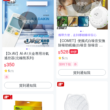
補貨中
補貨中
攜帶方便，走到哪都睡得安心
【COMET】便攜式白噪音安撫
除噪助眠儀(白噪音 除噪音 除
噪助眠器 睡眠安撫器 安撫 睡眠
528
89折
$
【Dr.AV】AI-A1大金專用冷氣
機/Q3)
遙控器(北極熊系列)
5
(
1
)
350
限時下殺
券
$
5
(
1
)
貨到通知我
券
貨到通知我