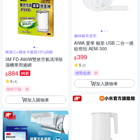
趣味貓耳造型
AIWA 愛華 貓形 USB 二合一捕
蚊燈拍 AEM-300
購衷心+聯名卡最高10%回饋
399
$
3M FD-A90W雙效空氣清淨除
濕機專用濾網
5
(
2
)
884
挑戰低價
券
86折
$
5
(
4
)
加入購物車
限時下殺
券
加入購物車