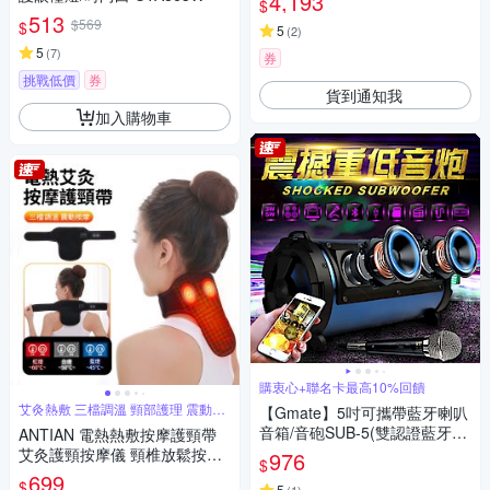
4,193
$
513
$569
$
5
(
2
)
5
(
7
)
券
挑戰低價
券
貨到通知我
加入購物車
購衷心+聯名卡最高10%回饋
艾灸熱敷 三檔調溫 頸部護理 震動按
【Gmate】5吋可攜帶藍牙喇叭
摩
音箱/音砲SUB-5(雙認證藍牙
ANTIAN 電熱熱敷按摩護頸帶
版)
艾灸護頸按摩儀 頸椎放鬆按摩
976
$
器 護脖保暖神器
699
$
5