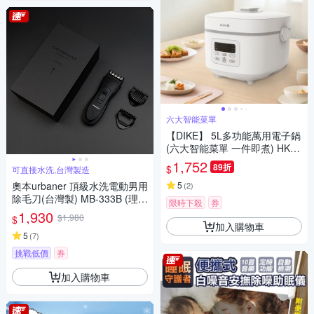
六大智能菜單
【DIKE】 5L多功能萬用電子鍋
(六大智能菜單 一件即煮) HKE3
40WT
1,752
89折
$
可直接水洗,台灣製造
奧本urbaner 頂級水洗電動男用
5
(
2
)
除毛刀(台灣製) MB-333B (理髮
限時下殺
券
器/電動理髮器/理髮剪/電動理髮
1,930
$1,980
$
剪/理髮/理髮電剪/電推)
加入購物車
5
(
7
)
挑戰低價
券
加入購物車