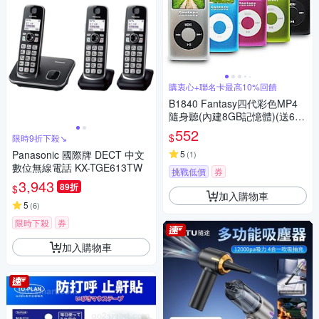
購衷心+聯名卡最高10%回饋
B1840 Fantasy四代彩色MP4
隨身聽(內建8GB記憶體)(送6大
禮)
552
$
限時9折下殺↘
Panasonic 國際牌 DECT 中文
5
(
1
)
數位無線電話 KX-TGE613TW
挑戰低價
券
3,943
89折
$
加入購物車
5
(
6
)
限時下殺
券
加入購物車