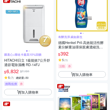
有酵洗淨,碗如新生
德國Henkel Pril-高效能活性酵
素分解重油環保親膚濃縮洗碗
精-檸檬香653ml/藍瓶(廚房餐
392
$
購衷心+聯名卡最高10%回饋
具,碗盤,鍋具清潔劑)
HITACHI日立 1級能效7公升舒
5
(
1
)
適節電除濕機 RD-14FJ
活動
券
6,832
$7,191
$
加入購物車
5
(
7
)
總銷量>50
挑戰低價
券
加入購物車