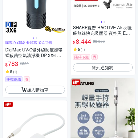
SHARP夏普 RACTIVE Air 羽量
級無線快充吸塵器 夜空黑 EC-
SR9TW-B
8,444
$8,888
$
購衷心+聯名卡最高10%回饋
DigiMax UV-C紫外線防疫攜帶
5
(
1
)
式殺菌空氣清淨機 DP-3X6 紫
限時下殺
券
外線燈管殺菌 抗菌防疫必備 降
783
$832
$
低感染機率
貨到通知我
5
(
1
)
挑戰低價
券
加入購物車