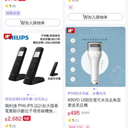
(
6
)
5
(
8
)
券
挑戰低價
加入購物車
加入購物車
IPX6防水等級，全機水洗
買就送飛利浦耳機~送完為止
KINYO USB充電可水洗去角質
磨皮美足機
飛利浦 PHILIPS 設計款大螢幕
電量顯示數位子母答錄機無線
495
$549
$
電話-M4752B
2,682
9折
$
5
(
1
)
5
(
2
)
限時下殺
券