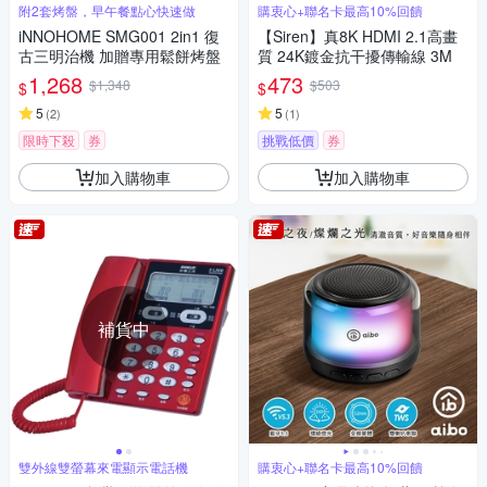
附2套烤盤，早午餐點心快速做
購衷心+聯名卡最高10%回饋
iNNOHOME SMG001 2in1 復
【Siren】真8K HDMI 2.1高畫
古三明治機 加贈專用鬆餅烤盤
質 24K鍍金抗干擾傳輸線 3M
1,268
473
$1,348
$503
$
$
5
5
(
2
)
(
1
)
限時下殺
券
挑戰低價
券
加入購物車
加入購物車
補貨中
雙外線雙螢幕來電顯示電話機
購衷心+聯名卡最高10%回饋