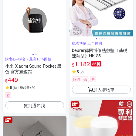
補貨中
德國博依 三年保固
beurer德國博依熱敷墊《基礎
速熱型》HK 25
購衷心+聯名卡最高10%回饋
1,182
86折
$
小米 Xiaomi Sound Pocket 黑
色 官方旗艦館
5
(
2
)
449
限時下殺
券
$
5
(
8
)
總銷量>50
加入購物車
券
貨到通知我