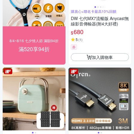
購衷心+聯名卡最高10%回饋
DW 七代MX7流暢版 Anycast無
線影音傳輸器(附4大好禮)
680
$
5
(
1
)
8/4~8/16 七夕情人節 滿額94折
券
滿520享94折
加入購物車