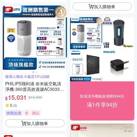
加入購物車
購衷心聯名卡最高10%回饋
PHILIPS飛利浦 奈米級空氣清
淨機-360度高效過濾AC3033
適用22坪贈FY3430濾網*2
15,031
除濕清淨機瘋搶價限時94折
$15,990
$
滿1件享94折
5
(
2
)
挑戰低價
券
贈品
加入購物車