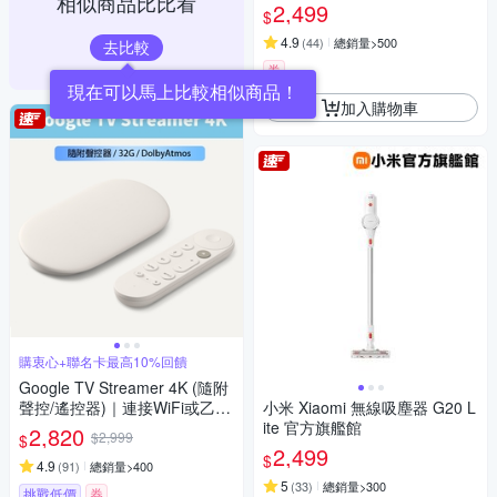
相似商品比比看
2,499
$
4.9
(
44
)
總銷量>500
去比較
券
加入購物車
購衷心+聯名卡最高10%回饋
Google TV Streamer 4K (隨附
聲控/遙控器)｜連接WiFi或乙太
小米 Xiaomi 無線吸塵器 G20 L
網路｜Dolby Atmos｜Matter智
ite 官方旗艦館
2,820
$2,999
$
慧串聯｜安裝App播放Netflix/Di
2,499
$
sney+/Youtube
4.9
(
91
)
總銷量>400
5
(
33
)
總銷量>300
挑戰低價
券