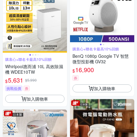
購衷心+聯名卡最高10%回饋
BenQ 1080p Google TV 智慧
購衷心+聯名卡最高10%回饋
微型投影機 GV32
Whirlpool惠而浦 10L 高效除濕
16,900
$
機 WDEE10TW
券
5,631
$5,990
$
加入購物車
挑戰低價
券
加入購物車