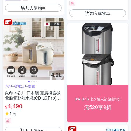
券
加入購物車
加入購物車
7小時省電定時裝置
象印*4公升*日本製 寬廣視窗微
電腦電動熱水瓶(CD-LGF40)
8/4~8/16 七夕情人節 滿額9折
(快)
4,490
滿520享9折
$
5
(
6
)
券
加入購物車