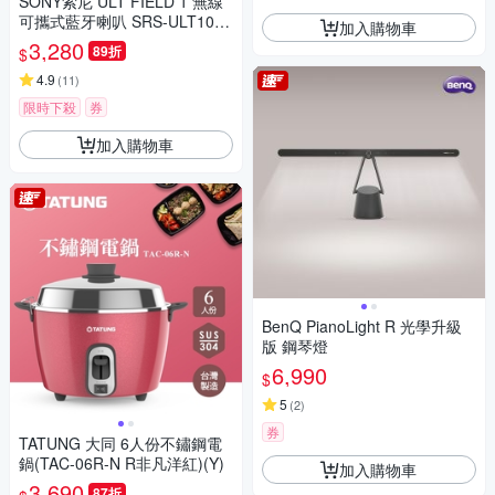
SONY索尼 ULT FIELD 1 無線
可攜式藍牙喇叭 SRS-ULT10
加入購物車
公司貨 保固12個月
3,280
89折
$
4.9
(
11
)
限時下殺
券
加入購物車
BenQ PianoLight R 光學升級
版 鋼琴燈
6,990
$
5
(
2
)
券
TATUNG 大同 6人份不鏽鋼電
鍋(TAC-06R-N R非凡洋紅)(Y)
加入購物車
3,690
87折