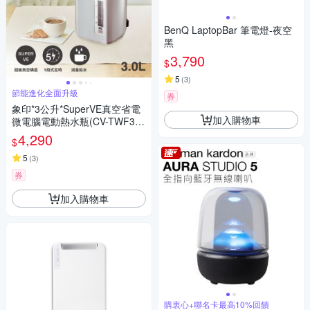
BenQ LaptopBar 筆電燈-夜空
黑
3,790
$
5
(
3
)
節能進化全面升級
券
象印*3公升*SuperVE真空省電
加入購物車
微電腦電動熱水瓶(CV-TWF30)
(快)
4,290
$
5
(
3
)
券
加入購物車
購衷心+聯名卡最高10%回饋