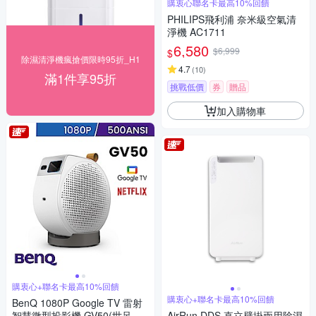
購衷心聯名卡最高10%回饋
PHILIPS飛利浦 奈米級空氣清
淨機 AC1711
6,580
$6,999
$
除濕清淨機瘋搶價限時95折_H1
4.7
(
10
)
滿1件享95折
挑戰低價
券
贈品
加入購物車
購衷心+聯名卡最高10%回饋
購衷心+聯名卡最高10%回饋
BenQ 1080P Google TV 雷射
智慧微型投影機 GV50(世足首
AirRun DDS 直立壁掛兩用除濕