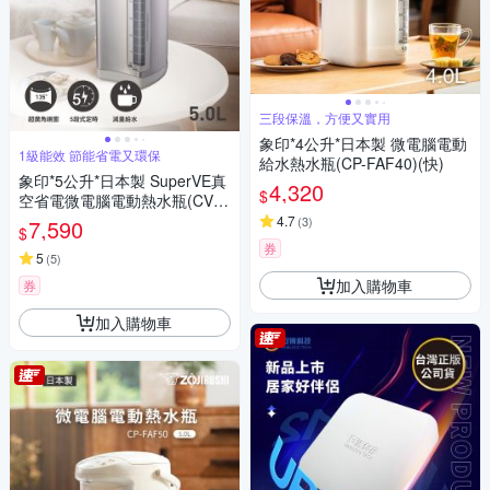
三段保溫，方便又實用
象印*4公升*日本製 微電腦電動
1級能效 節能省電又環保
給水熱水瓶(CP-FAF40)(快)
象印*5公升*日本製 SuperVE真
4,320
$
空省電微電腦電動熱水瓶(CV-D
SF50)(快)
4.7
(
3
)
7,590
$
券
5
(
5
)
加入購物車
券
加入購物車