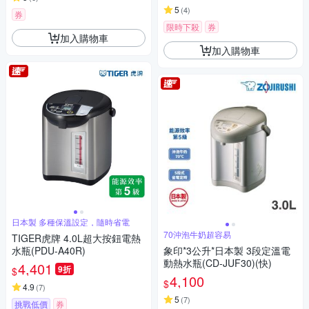
5
(
4
)
券
限時下殺
券
加入購物車
加入購物車
日本製 多種保溫設定，隨時省電
70沖泡牛奶超容易
TIGER虎牌 4.0L超大按鈕電熱
水瓶(PDU-A40R)
象印*3公升*日本製 3段定溫電
動熱水瓶(CD-JUF30)(快)
4,401
9折
$
4,100
$
4.9
(
7
)
5
(
7
)
挑戰低價
券