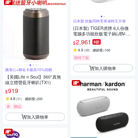
日本製 炊飯同時烹煮省時又方便
(日本製) TIGER虎牌 6人份微
電腦多功能炊飯電子鍋(JBV-S1
0R)
2,961
9折
$
4.9
(
38
)
總銷量>100
限時下殺
加入購物車
購衷心+聯名卡最高10%回饋
【美國Life n Soul】360°真無
線立體聲藍牙喇叭(TX1)
919
$
4.8
(
31
)
總銷量>200
券
贈品
加入購物車