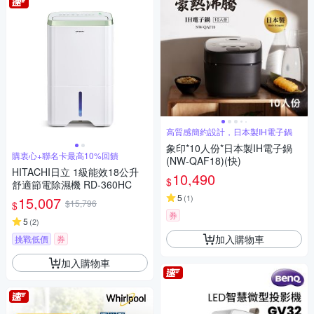
高質感簡約設計，日本製IH電子鍋
象印*10人份*日本製IH電子鍋
購衷心+聯名卡最高10%回饋
(NW-QAF18)(快)
HITACHI日立 1級能效18公升
10,490
$
舒適節電除濕機 RD-360HC
5
(
1
)
15,007
$15,796
$
券
5
(
2
)
加入購物車
挑戰低價
券
加入購物車