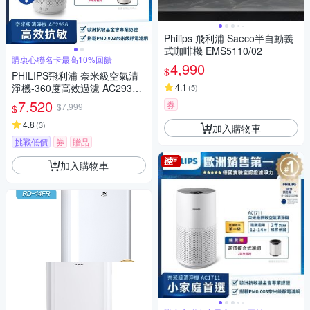
Philips 飛利浦 Saeco半自動義
式咖啡機 EMS5110/02
購衷心聯名卡最高10%回饋
4,990
$
PHILIPS飛利浦 奈米級空氣清
淨機-360度高效過濾 AC2936
4.1
(
5
)
適用17坪
7,520
券
$7,999
$
4.8
(
3
)
加入購物車
挑戰低價
券
贈品
加入購物車