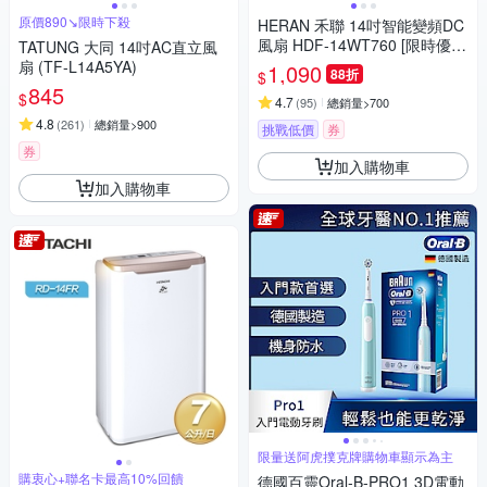
原價890↘限時下殺
HERAN 禾聯 14吋智能變頻DC
風扇 HDF-14WT760 [限時優
TATUNG 大同 14吋AC直立風
惠]
扇 (TF-L14A5YA)
1,090
88折
$
845
$
4.7
(
95
)
總銷量>700
4.8
(
261
)
總銷量>900
挑戰低價
券
券
加入購物車
加入購物車
限量送阿虎撲克牌購物車顯示為主
購衷心+聯名卡最高10%回饋
德國百靈Oral-B-PRO1 3D電動