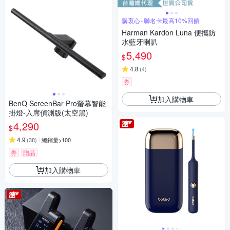
購衷心+聯名卡最高10%回饋
Harman Kardon Luna 便攜防
水藍牙喇叭
5,490
$
4.8
(
4
)
券
加入購物車
BenQ ScreenBar Pro螢幕智能
掛燈-入席偵測版(太空黑)
4,290
$
4.9
(
38
)
總銷量>100
券
贈品
加入購物車