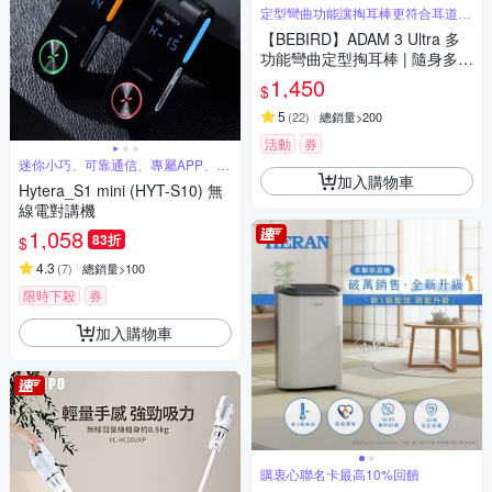
定型彎曲功能讓掏耳棒更符合耳道曲
線
【BEBIRD】ADAM 3 Ultra 多
功能彎曲定型掏耳棒 | 隨身多功
能配件盒獨家豪華版
1,450
$
5
(
22
)
總銷量>200
活動
券
迷你小巧、可靠通信、專屬APP、超
長待機
加入購物車
Hytera_S1 mini (HYT-S10) 無
線電對講機
1,058
83折
$
4.3
(
7
)
總銷量>100
限時下殺
券
加入購物車
購衷心聯名卡最高10%回饋