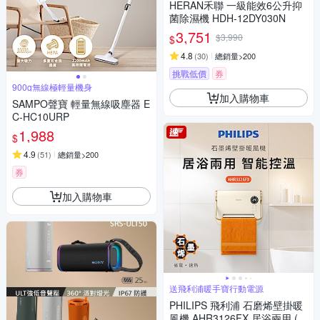
HERAN禾聯 一級能效6公升抑
菌除濕機 HDH-12DY030N
3,751
$3,990
$
4.8
(
30
)
總銷量>200
挑戰低價
券
900g無線極輕量機身
加入購物車
SAMPO聲寶 輕量無線吸塵器 E
C-HC10URP
1,988
$
4.9
(
51
)
總銷量>200
券
加入購物車
送飛利浦暖手寶行動電源
PHILIPS 飛利浦 石磨烯壁掛暖
風機 AHR3126FX 居浴兩用 (快