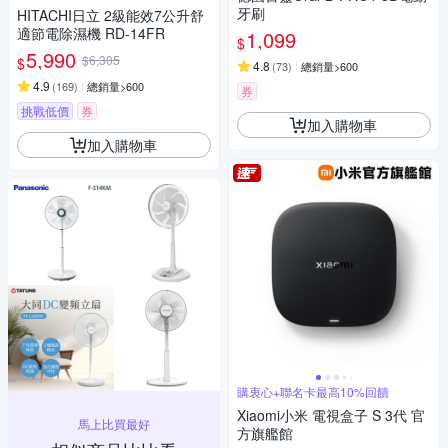
牙刷
HITACHI日立 2級能效7公升舒
適節電除濕機 RD-14FR
1,099
$
5,990
$6,305
$
4.8
(
73
)
總銷量>600
4.9
(
169
)
總銷量>600
券
挑戰低價
券
加入購物車
加入購物車
購衷心+聯名卡最高10%回饋
Xiaomi小米 電視盒子 S 3代 官
馬上比買最好
方旗艦館