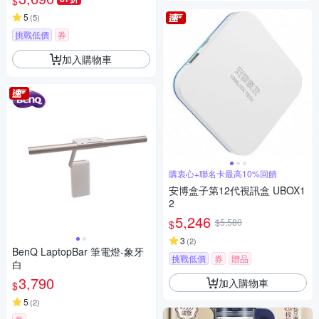
$
5
(
5
)
挑戰低價
券
加入購物車
購衷心+聯名卡最高10%回饋
安博盒子第12代視訊盒 UBOX1
2
5,246
$5,580
$
3
(
2
)
BenQ LaptopBar 筆電燈-象牙
挑戰低價
券
贈品
白
3,790
加入購物車
$
5
(
2
)