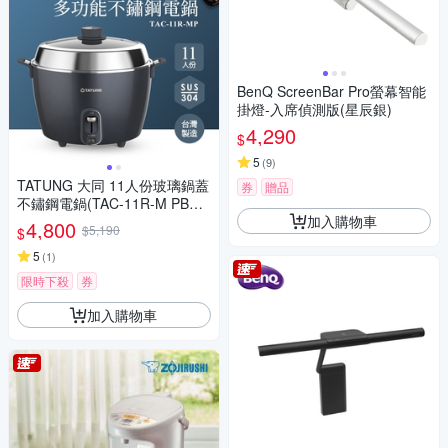
BenQ ScreenBar Pro螢幕智能
掛燈-入席偵測版(星辰銀)
4,290
$
5
(
9
)
TATUNG 大同 11人份玻璃鍋蓋
券
贈品
不鏽鋼電鍋(TAC-11R-M PB藍
加入購物車
黑色)
4,800
$5,190
$
5
(
1
)
限時下殺
券
加入購物車