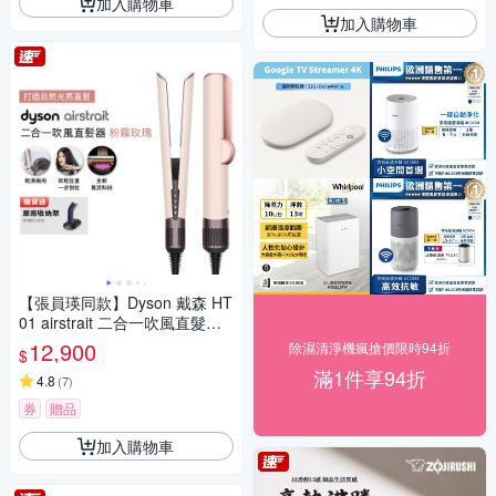
加入購物車
加入購物車
【張員瑛同款】Dyson 戴森 HT
01 airstrait 二合一吹風直髮器
粉霧玫瑰 贈原廠架
12,900
除濕清淨機瘋搶價限時94折
$
滿1件享94折
4.8
(
7
)
券
贈品
加入購物車