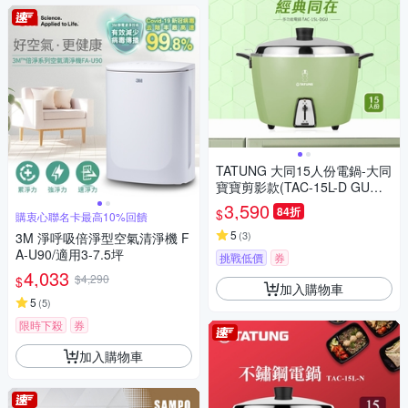
TATUNG 大同15人份電鍋-大同
寶寶剪影款(TAC-15L-D GU經
典綠)(Y)
3,590
84折
$
購衷心聯名卡最高10%回饋
5
(
3
)
3M 淨呼吸倍淨型空氣清淨機 F
A-U90/適用3-7.5坪
挑戰低價
券
4,033
$4,290
$
加入購物車
5
(
5
)
限時下殺
券
加入購物車