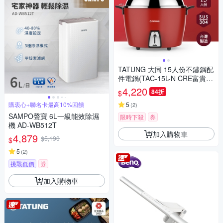
TATUNG 大同 15人份不鏽鋼配
件電鍋(TAC-15L-N CRE富貴
紅)
4,220
84折
$
購衷心+聯名卡最高10%回饋
5
(
2
)
SAMPO聲寶 6L一級能效除濕
限時下殺
券
機 AD-WB512T
加入購物車
4,879
$5,190
$
5
(
2
)
挑戰低價
券
加入購物車