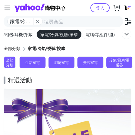
Yahoo購物中心
登入
家電/冷氣/
視聽/按摩
機/相機/耳機/穿戴
家電/冷氣/視聽/按摩
電腦/零組件/週邊/遊戲
全部分類
家電/冷氣/視聽/按摩
全部
冷氣/風扇/電
生活家電
廚房家電
美容家電
分類
暖器
精選活動