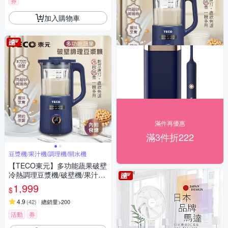
券
加入購物車
滿件再優惠
滿3件折222
豆漿機/果汁機/調理機/開水機
【TECO東元】多功能蔬果破壁
冷熱調理豆漿機/破壁機/果汁機/
快煮壺/輔食機
1,999
$
4.9
(
42
)
總銷量>200
活動
券