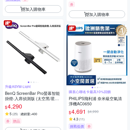
券
加入購物車
加入購物車
升級ASYM-Light
購衷心聯名卡最高10%回饋
BenQ ScreenBar Pro螢幕智能
掛燈-入席偵測版 (太空黑/星辰
PHILIPS飛利浦 奈米級空氣清
銀) 兩色任選
淨機AC0650
4,290
$
4,691
$4,990
$
5
(
25
)
總銷量>400
4.3
(
11
)
券
贈品
挑戰低價
券