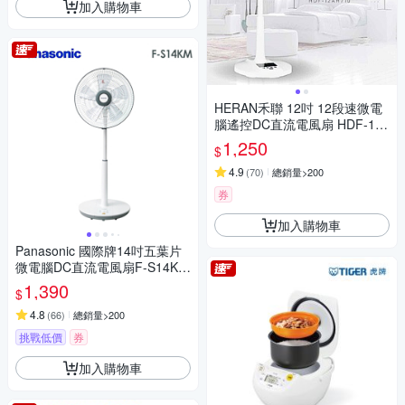
加入購物車
HERAN禾聯 12吋 12段速微電
腦遙控DC直流電風扇 HDF-12
AH710
1,250
$
4.9
(
70
)
總銷量>200
券
加入購物車
Panasonic 國際牌14吋五葉片
微電腦DC直流電風扇F-S14KM
[限時優惠]
1,390
$
4.8
(
66
)
總銷量>200
挑戰低價
券
加入購物車