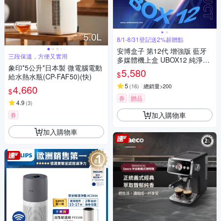
8/1-8/31登記送2%超贈點
安博盒子 第12代 增強版 藍牙
三段保溫，方便又實用
多媒體機上盒 UBOX12 純淨版
象印*5公升*日本製 微電腦電動
台灣公司貨
5,580
$
給水熱水瓶(CP-FAF50)(快)
5
(
16
)
總銷量>200
4,660
$
券
贈品
4.9
(
3
)
加入購物車
券
加入購物車