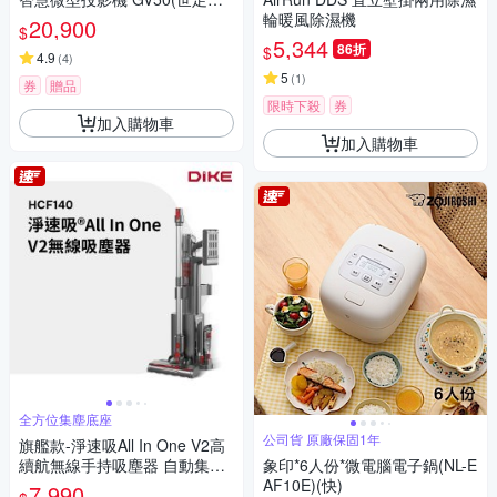
選)
輪暖風除濕機
20,900
$
5,344
86折
$
4.9
(
4
)
5
(
1
)
券
贈品
限時下殺
券
加入購物車
加入購物車
全方位集塵底座
公司貨 原廠保固1年
旗艦款-淨速吸All In One V2高
續航無線手持吸塵器 自動集塵-
象印*6人份*微電腦電子鍋(NL-E
吸塵/除蹣/洗地(含除蹣刷頭/洗
AF10E)(快)
7,990