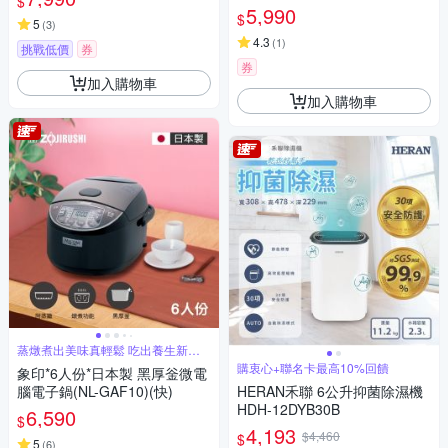
$
地刷頭)
5,990
$
5
(
3
)
4.3
(
1
)
挑戰低價
券
券
加入購物車
加入購物車
蒸燉煮出美味真輕鬆 吃出養生新概
念
購衷心+聯名卡最高10%回饋
象印*6人份*日本製 黑厚釡微電
腦電子鍋(NL-GAF10)(快)
HERAN禾聯 6公升抑菌除濕機
HDH-12DYB30B
6,590
$
4,193
$4,460
$
5
(
6
)