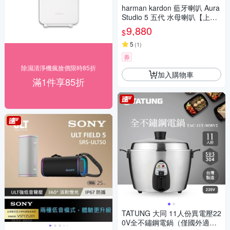
harman kardon 藍牙喇叭 Aura
Studio 5 五代 水母喇叭【上網
登錄保固兩年】
9,880
$
5
(
1
)
券
除濕清淨機瘋搶價限時85折
加入購物車
滿1件享85折
TATUNG 大同 11人份異電壓22
0V全不鏽鋼電鍋（僅國外適