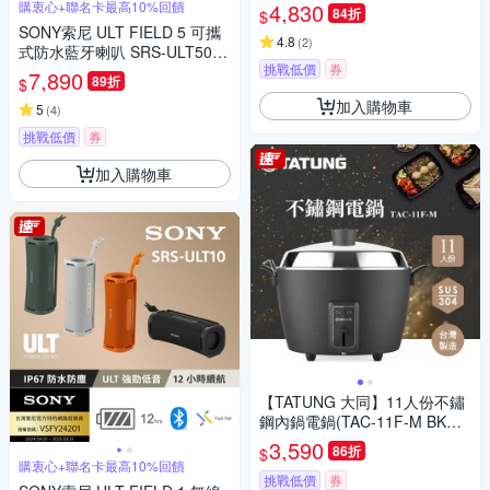
用）(TAC-11T-MMV2)
購衷心+聯名卡最高10%回饋
4,830
84折
$
SONY索尼 ULT FIELD 5 可攜
4.8
(
2
)
式防水藍牙喇叭 SRS-ULT50
挑戰低價
券
公司貨 保固12個月
7,890
89折
$
加入購物車
5
(
4
)
挑戰低價
券
加入購物車
【TATUNG 大同】11人份不鏽
鋼內鍋電鍋(TAC-11F-M BK夜
霧黑)
3,590
86折
$
購衷心+聯名卡最高10%回饋
挑戰低價
券