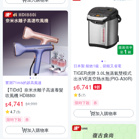
日本製 能效1級，節能又省電
TIGER虎牌 3.0L無蒸氣雙模式
出水VE真空熱水瓶(PIG-A30R)
實測71m/s的超高風速
6,741
9折
$
【TiDdi】奈米水離子高速養髮
吹風機 HDI880i
5
(
7
)
4,741
限時下殺
券
$4,990
$
4.7
(
5
)
加入購物車
限時下殺
券
加入購物車