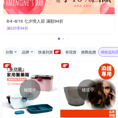
8/4~8/16 七夕情人節 滿額94折
滿520享94折
分類
品牌
快速到貨
有現貨
挑戰低價
價格低到
補貨中
補貨中