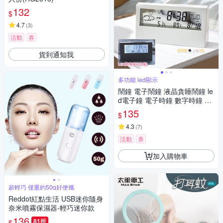
132
$
4.7
(
3
)
活動
券
貨到通知我
多功能 led顯示
鬧鐘 電子鬧鐘 液晶貪睡鬧鐘 le
d電子鐘 電子時鐘 數字時鐘 桌
上時鐘
135
$
4.3
(
7
)
活動
券
加入購物車
超輕巧 僅重約50g好便攜
Reddot紅點生活 USB迷你隨身
奈米噴霧保濕器-輕巧迷你款
136
81折
$