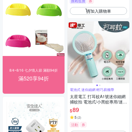
挑戰低價
券
加入購物車
8/4~8/16 七夕情人節 滿額94折
滿520享94折
電池式 迷你細網 輕巧易攜帶
太星電工 打耳蚊A1號迷你細網
捕蚊拍 電池式/小黑蚊專用/迷你
捕蚊拍/迷你電蚊拍/巴掌型捕蚊
89
$
拍
5
(
2
)
活動
券