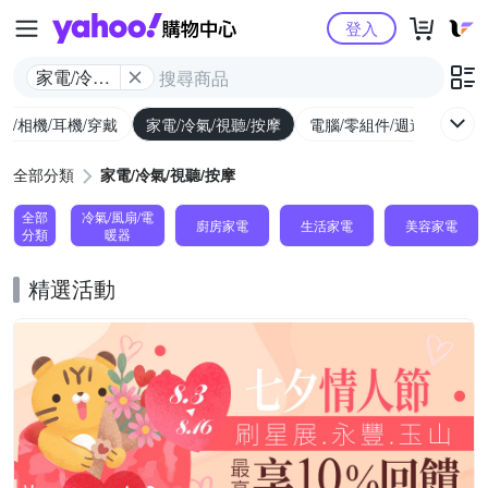
Yahoo購物中心
登入
家電/冷氣/
視聽/按摩
機/相機/耳機/穿戴
家電/冷氣/視聽/按摩
電腦/零組件/週邊/遊戲
全部分類
家電/冷氣/視聽/按摩
全部
冷氣/風扇/電
廚房家電
生活家電
美容家電
分類
暖器
精選活動