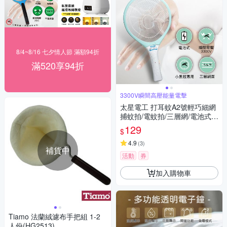
8/4~8/16 七夕情人節 滿額94折
滿520享94折
3300V瞬間高壓能量電擊
太星電工 打耳蚊A2號輕巧細網
捕蚊拍/電蚊拍/三層網/電池式/
小黑蚊專用 3300V瞬間電擊/輕
129
$
巧
4.9
(
3
)
補貨中
活動
券
加入購物車
Tiamo 法蘭絨濾布手把組 1-2
人份(HG2513)