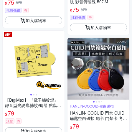
75
版 影音傳輸線 50CM
$79
$
75
$79
$
挑戰低價
券
挑戰低價
券
加入購物車
加入購物車
【DigiMax】 『電子捕蚊燈』
靜音型光誘導捕蚊/蠅器 黏蟲紙
HANLIN-COCUID-空白磁扣
補充包 UP-1A2 [ UP-1A1專用
79
HANLIN- COCUID 門禁 CUID
$
款 ] [ 超強力黏蟲紙 ]
鑰匙空白磁扣 磁卡 門禁卡 考勤
活動
券
卡 電梯卡 停車卡 工作卡
79
$
加入購物車