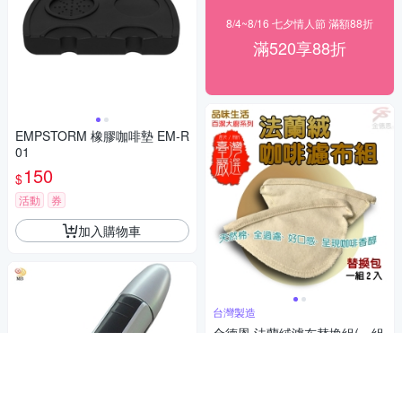
8/4~8/16 七夕情人節 滿額88折
滿520享88折
EMPSTORM 橡膠咖啡墊 EM-R
01
150
$
活動
券
加入購物車
台灣製造
金德恩 法蘭絨濾布替換組(一組
兩入)
150
$
活動
券