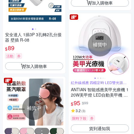
加入購物車
安全達人 1插3P 3孔轉2孔分接
器 壁插 R-08
補貨中
89
$
活動
券
加入購物車
紅外線感應 四檔定時 LED雙光源不
傷眼
ANTIAN 智能感應美甲光療機 1
20W美甲燈 LED自動美甲機 指
甲油膠速乾機 UV光療燈
95
$99
$
補貨中
3.2
(
3
)
限時下殺
券
貨到通知我