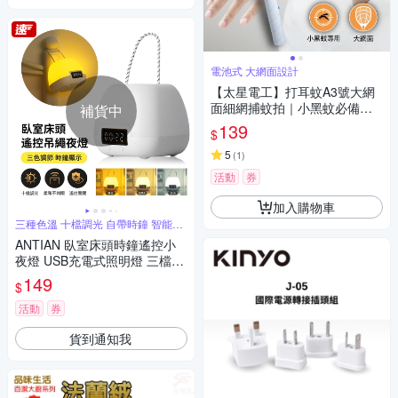
電池式 大網面設計
【太星電工】打耳蚊A3號大網
面細網捕蚊拍｜小黑蚊必備｜
補貨中
電池式｜三層網面
139
$
5
(
1
)
活動
券
加入購物車
三種色溫 十檔調光 自帶時鐘 智能遙
控
ANTIAN 臥室床頭時鐘遙控小
夜燈 USB充電式照明燈 三檔調
節 戶外露營手提氛圍燈 附遙控
149
$
器
活動
券
貨到通知我