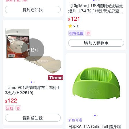
【DigiMax】USB照明光波驅蚊
貨到通知我
燈片 UP-4R2 [ 特殊黃光忌避蚊
蟲 ] [ 極簡易操作方便維護 ] [ 可
121
$
供緊急照明或閱讀燈使用 ]
5
(
1
)
挑戰低價
券
加入購物車
補貨中
Tiamo V01法蘭絨濾布1-2杯用
3枚入(HG2519)
122
$
活動
券
貨到通知我
多色可選
日本KALITA Caffe Tall 隨身咖