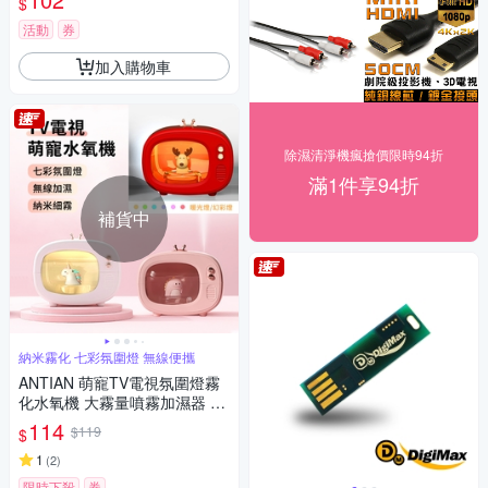
$
活動
券
加入購物車
除濕清淨機瘋搶價限時94折
滿1件享94折
補貨中
納米霧化 七彩氛圍燈 無線便攜
ANTIAN 萌寵TV電視氛圍燈霧
化水氧機 大霧量噴霧加濕器 補
水儀 空氣清淨機
114
$119
$
1
(
2
)
限時下殺
券