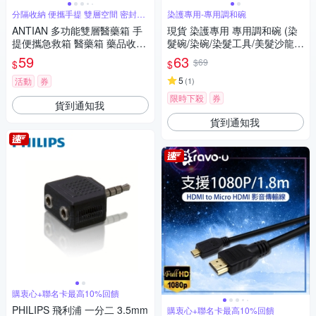
分隔收納 便攜手提 雙層空間 密封收
染護專用-專用調和碗
納
ANTIAN 多功能雙層醫藥箱 手
現貨 染護專用 專用調和碗 (染
提便攜急救箱 醫藥箱 藥品收納
髮碗/染碗/染髮工具/美髮沙龍
盒 保健箱
碗)
59
63
$69
$
$
5
活動
券
(
1
)
限時下殺
券
貨到通知我
貨到通知我
購衷心+聯名卡最高10%回饋
PHILIPS 飛利浦 一分二 3.5mm
購衷心+聯名卡最高10%回饋