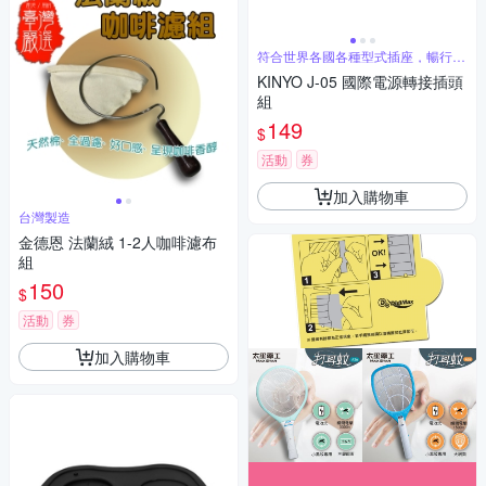
符合世界各國各種型式插座，暢行世
界各國
KINYO J-05 國際電源轉接插頭
組
149
$
活動
券
加入購物車
台灣製造
金德恩 法蘭絨 1-2人咖啡濾布
組
150
$
活動
券
加入購物車