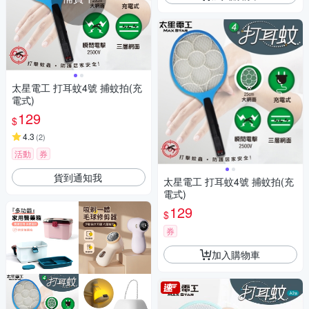
太星電工 打耳蚊4號 捕蚊拍(充
電式)
129
$
4.3
(
2
)
活動
券
貨到通知我
太星電工 打耳蚊4號 捕蚊拍(充
電式)
129
$
券
加入購物車