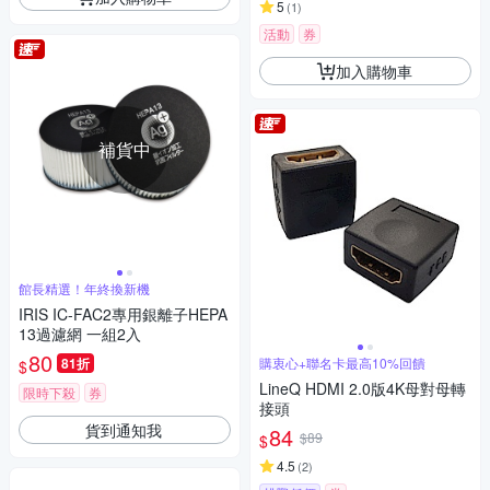
5
(
1
)
活動
券
加入購物車
補貨中
館長精選！年終換新機
IRIS IC-FAC2專用銀離子HEPA
13過濾網 一組2入
80
81折
購衷心+聯名卡最高10%回饋
$
LineQ HDMI 2.0版4K母對母轉
限時下殺
券
接頭
貨到通知我
84
$89
$
4.5
(
2
)