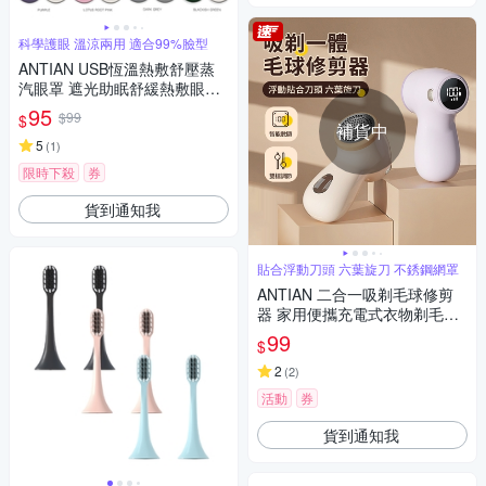
科學護眼 溫涼兩用 適合99%臉型
ANTIAN USB恆溫熱敷舒壓蒸
汽眼罩 遮光助眠舒緩熱敷眼罩
冰絲+暖棉 溫涼雙面睡眠眼罩
95
$99
$
補貨中
5
(
1
)
限時下殺
券
貨到通知我
貼合浮動刀頭 六葉旋刀 不銹鋼網罩
ANTIAN 二合一吸剃毛球修剪
器 家用便攜充電式衣物剃毛器
不傷衣去毛球神器
99
$
2
(
2
)
活動
券
貨到通知我