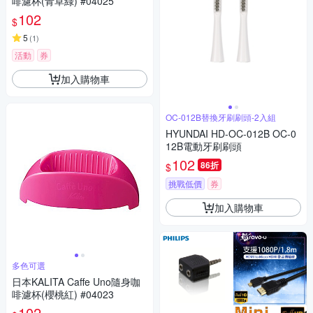
啡濾杯(青草綠) #04025
102
$
5
(
1
)
活動
券
加入購物車
OC-012B替換牙刷刷頭-2入組
HYUNDAI HD-OC-012B OC-0
12B電動牙刷刷頭
102
86折
$
挑戰低價
券
加入購物車
多色可選
日本KALITA Caffe Uno隨身咖
啡濾杯(櫻桃紅) #04023
102