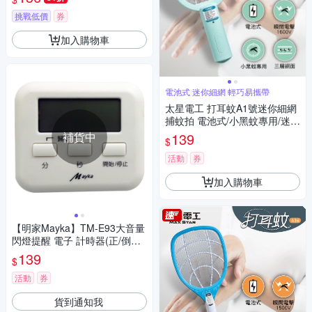
挑戰低價
券
加入購物車
電池式 迷你細網 輕巧易攜帶
太星電工 打耳蚊A1號迷你細網
捕蚊拍 電池式/小黑蚊專用/迷你
捕蚊拍/迷你電蚊拍/巴掌型捕蚊
補貨中
139
$
拍
活動
券
加入購物車
【明家Mayka】TM-E93大音量
閃燈提醒 電子 計時器(正/倒數
記憶85分貝 磁吸/立/掛)
139
$
活動
券
貨到通知我