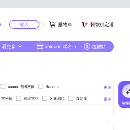
購物車
帳號綁定送
登入
看更多
uniopen 聯名卡
超贈點
beurer 德國博依
Bravo-u
更多
ECOVACS 科沃斯
s
FJ
Glolux
電子鍋
有線電話
牙刷刷頭
直髮器
更多
ink
IONION
IRIS
iRobot
部按摩機
微電腦電子鍋
電火鍋
醛濾網
腹部
即熱式
無線電對講機主機
活性碳脫臭濾網
眼周圍
桌扇
200W以下
眼部
夾扇
桌上型
其他
手掌
對流式
無
700~800W
1100~1200W
更多
更多
更多
更多
 北方
NESCAFE 雀巢咖啡
OriginalLife
機
捲髮棒
數位子母機
滾輪式
手沖
細口
三明治機
濾紙
400~1500W
SAMPO 聲寶
SANLUX 台灣三洋
袋
清潔布
微型
聲波式