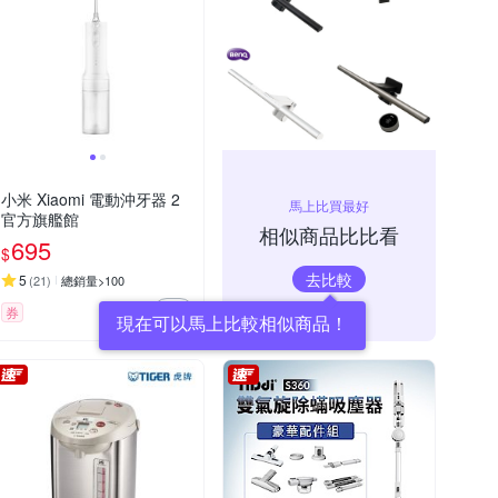
小米 Xiaomi 電動沖牙器 2
馬上比買最好
官方旗艦館
相似商品比比看
695
$
去比較
5
(
21
)
總銷量>100
券
現在可以馬上比較相似商品！