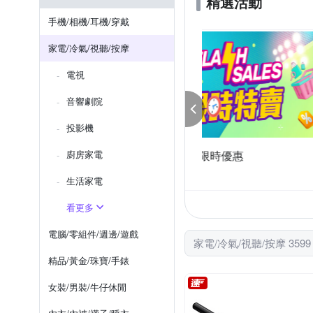
精選活動
SDL 山多力
ShineYe 
手持按摩棒
HDMI轉接頭
手機/相機/耳機/穿戴
URBANER 奧本
Whirl
家電/冷氣/視聽/按摩
電視
音響劇院
投影機
時優惠
廚房家電
家電限時促銷97折
1件1590
滿1件享97折
生活家電
看更多
電腦/零組件/週邊/遊戲
家電/冷氣/視聽/按摩 359
精品/黃金/珠寶/手錶
女裝/男裝/牛仔休閒