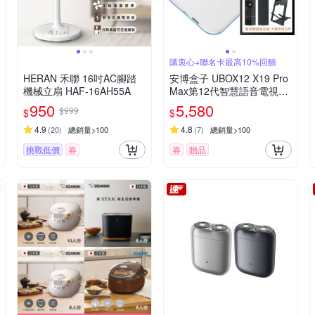
購衷心+聯名卡最高10%回饋
HERAN 禾聯 16吋AC腳踏
安博盒子 UBOX12 X19 Pro
機械立扇 HAF-16AH55A
Max第12代智慧語音電視盒
純淨版
950
5,580
$999
$
$
4.9
4.8
(
20
)
總銷量>100
(
7
)
總銷量>100
挑戰低價
券
券
贈品