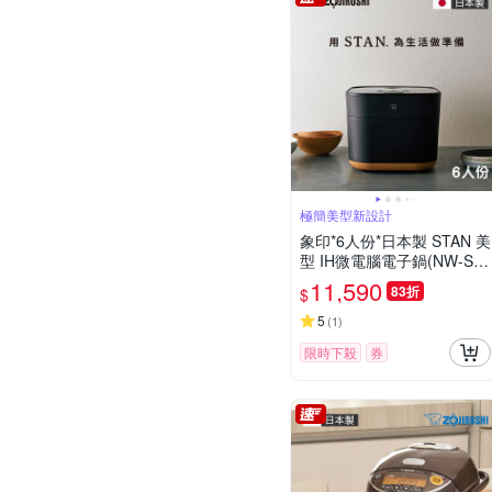
極簡美型新設計
象印*6人份*日本製 STAN 美
型 IH微電腦電子鍋(NW-SA
F10)(快)
11,590
83折
$
5
(
1
)
限時下殺
券