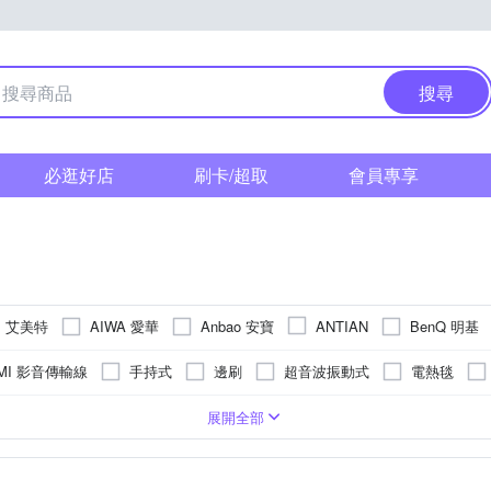
搜尋
必逛好店
刷卡/超取
會員專享
E 艾美特
AIWA 愛華
Anbao 安寶
BenQ 明基
ANTIAN
森
Dr.AV 聖岡科技
Dawise
DigiMax
DIKE
E-book
MI 影音傳輸線
手持式
邊刷
超音波振動式
電熱毯
聯
HITACHI 日立
INTOPIC 廣鼎
Harman Kardon
InfoTh
沖牙機/牙線機
遙控器
刮除式
電池
傳統果汁機
眼
手臂
捕蚊拍
HEPA 濾網
空氣循環扇
大腿
捕蚊燈/驅蚊燈
HEPA濾網
腰部
手持式風扇
小腿
驅鼠器
集塵
手持式
背部
抑菌
劇院喇叭
陶瓷式
足底
不織布
卡啦Ok喇叭
臀部
直立式
除甲
500~600W
900W~1000W
1200~1400W
800~900W
展開全部
KOHZII 康馳
NORTHERN
LineQ
Marshall
mods hair
臉部按摩機
電動
家用劇院
美式咖啡機
腳底按摩
手持式
1200W以上
濾杯
收音機
手提式音響
防蹣噴霧/防蹣機
300~400W
400~500W
200~300W
1
LIPS 飛利浦
PANATEC 沛莉緹
Roborock 石頭科技
RASTO
可攜式
空氣清淨機濾網
烘鞋
美髮梳
電磁爐
集塵