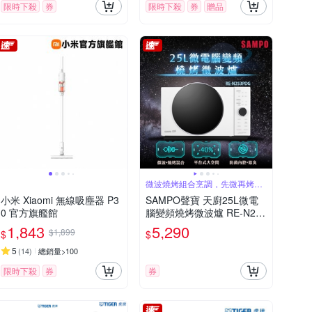
限時下殺
券
限時下殺
券
贈品
微波燒烤組合烹調，先微再烤一
氣呵成
小米 Xiaomi 無線吸塵器 P3
SAMPO聲寶 天廚25L微電
0 官方旗艦館
腦變頻燒烤微波爐 RE-N253
PDG
1,843
5,290
$1,899
$
$
5
(
14
)
總銷量>100
限時下殺
券
券