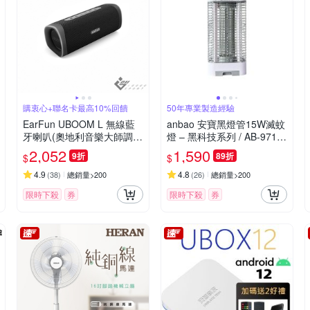
購衷心+聯名卡最高10%回饋
50年專業製造經驗
EarFun UBOOM L 無線藍
anbao 安寶黑燈管15W滅蚊
牙喇叭(奧地利音樂大師調音
燈 – 黑科技系列 / AB-9715
日本VGP金賞獎)
(白)
2,052
1,590
9折
89折
$
$
4.9
4.8
(
38
)
總銷量>200
(
26
)
總銷量>200
限時下殺
券
限時下殺
券