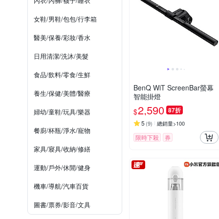
內衣/內褲/襪子/睡衣
女鞋/男鞋/包包/行李箱
醫美/保養/彩妝/香水
日用清潔/洗沐/美髮
食品/飲料/零食/生鮮
BenQ WiT ScreenBar螢幕
養生/保健/美體/醫療
智能掛燈
2,590
87折
$
婦幼/童鞋/玩具/樂器
5
(
9
)
總銷量>100
餐廚/杯瓶/淨水/寵物
限時下殺
券
家具/寢具/收納/修繕
運動/戶外/休閒/健身
機車/導航/汽車百貨
圖書/票券/影音/文具