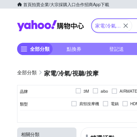
首頁
拍賣
企業/大宗採購入口
合作招商
App下載
Yahoo購物中心
家電/冷氣/
視聽/按摩
全部分類
點換券
登記送
家電/冷氣/視聽/按摩
AIRMAT
3M
aibo
品牌
Concern 康生
dyson 戴
肩頸按摩機
電鍋
HD
類型
品牌名稱
GW 水玻璃
HERAN 禾
數位無線電話
濾網
頸部
攜帶型
多媒體喇叭
1000W以上
活性碳濾網
臉部
立扇
電腦喇叭
無需濾網
肩部
桌上型
600~700W
顏色
按摩部位
型式
種類
消耗功率
濾網種類
Kolin 歌林
KINYO
專業型調理機
曲線雕塑機
壁扇
組合式音響
其他濾網
換氣/排風扇
行動KTV
900~1000W
1000~1100W
Panasonic 國際牌
PHI
相關分類
咖啡機配件
轉動式
濾網