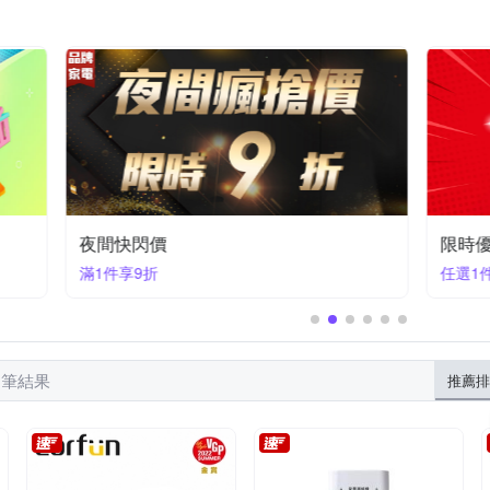
青葉牌
SOTHING 向物
TATUNG 大同
TIGER 虎牌
TOSH
美腿機
全自動咖啡機
電陶爐
HDMI切換器
萬用鍋
pool 惠而浦
Xiaomi 小米
ZOJIRUSHI 象印
太星電工
其
指定風扇｜結帳95折 (快)
滿1件享95折
9 筆結果
推薦排