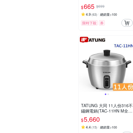
665
$699
$
4.9
(
63
)
總銷量>100
限時下殺
券
TATUNG 大同 11人份316不
鏽鋼電鍋(TAC-11HN M全不
鏽鋼)
5,660
$
4.4
(
15
)
總銷量>100