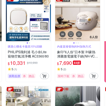
購衷心聯名卡最高10%回饋
內釜直接發熱的IH加熱方式
PHILIPS飛利浦 毛小奈Lite
象印*6人份*日本製 IH豪熱
寵物空氣清淨機 AC3360/80
沸騰微電腦電子鍋(NH-VCF
10)(快)
10,331
7,690
$10,990
83折
$
$
5
5
(
1
)
(
2
)
挑戰低價
券
贈品
限時下殺
券
贈品