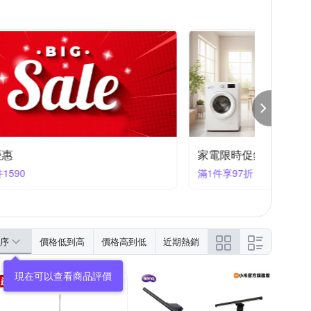
IBA 東芝
Tiamo
UE-Ultimate Ears
公對母3.5mm音源線
他品牌
怡悅
8/4~8/16 七夕情人節 滿額9折
8/4~
滿520享9折
滿520享
序
價格低到高
價格高到低
近期熱銷