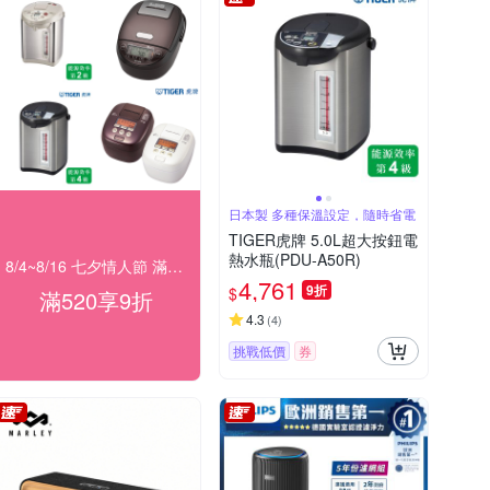
日本製 多種保溫設定，隨時省電
TIGER虎牌 5.0L超大按鈕電
熱水瓶(PDU-A50R)
8/4~8/16 七夕情人節 滿額9折
4,761
9折
$
滿520享9折
4.3
(
4
)
挑戰低價
券