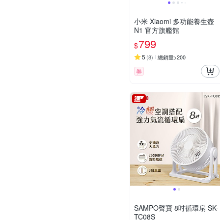
小米 Xiaomi 多功能養生壺
N1 官方旗艦館
799
$
5
(
8
)
總銷量>200
券
SAMPO聲寶 8吋循環扇 SK-
TC08S