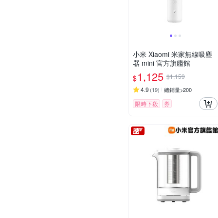
小米 Xiaomi 米家無線吸塵
器 mini 官方旗艦館
1,125
$1,159
$
4.9
(
19
)
總銷量>200
限時下殺
券