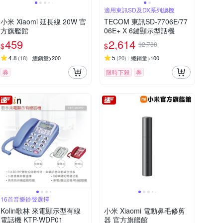
適用東訊SD及DX系列總機
小米 Xiaomi 延長線 20W 官
TECOM 東訊SD-7706E/77
方旗艦館
06E+ X 6鍵顯示型話機
459
2,614
$2,780
$
$
4.8
5
(
18
)
總銷量>200
(
20
)
總銷量>100
券
限時下殺
券
16首音樂鈴聲選擇
Kolin歌林 來電顯示型有線
小米 Xiaomi 電動鼻毛修剪
電話機 KTP-WDP01
器 官方旗艦館