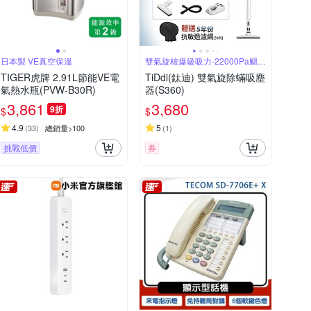
日本製 VE真空保溫
雙氣旋核爆級吸力-22000Pa颶風
橫掃
TIGER虎牌 2.91L節能VE電
TiDdi(鈦迪) 雙氣旋除蟎吸塵
氣熱水瓶(PVW-B30R)
器(S360)
3,861
3,680
9折
$
$
4.9
5
(
33
)
總銷量>100
(
1
)
挑戰低價
券