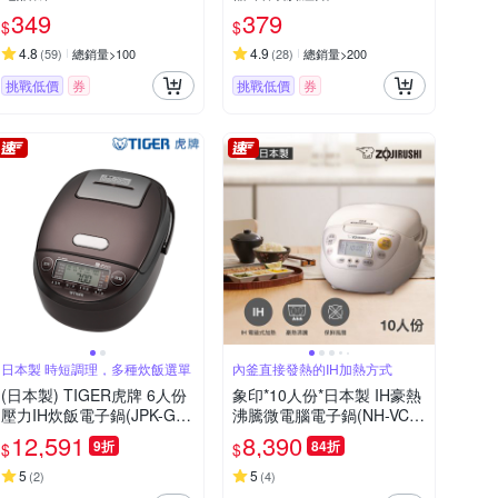
349
379
$
$
4.8
4.9
(
59
)
總銷量>100
(
28
)
總銷量>200
挑戰低價
券
挑戰低價
券
日本製 時短調理，多種炊飯選單
內釜直接發熱的IH加熱方式
(日本製) TIGER虎牌 6人份
象印*10人份*日本製 IH豪熱
壓力IH炊飯電子鍋(JPK-G10
沸騰微電腦電子鍋(NH-VCF
R)
18)(快)
12,591
8,390
9折
84折
$
$
5
5
(
2
)
(
4
)