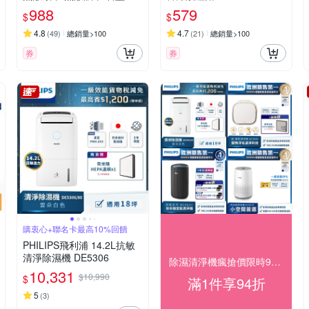
(HQ-Z23N1L)(時時樂限定)
988
579
$
$
4.8
4.7
(
49
)
總銷量>100
(
21
)
總銷量>100
券
券
購衷心+聯名卡最高10%回饋
PHILIPS飛利浦 14.2L抗敏
清淨除濕機 DE5306
除濕清淨機瘋搶價限時94折
10,331
$10,990
$
滿1件享94折
5
(
3
)