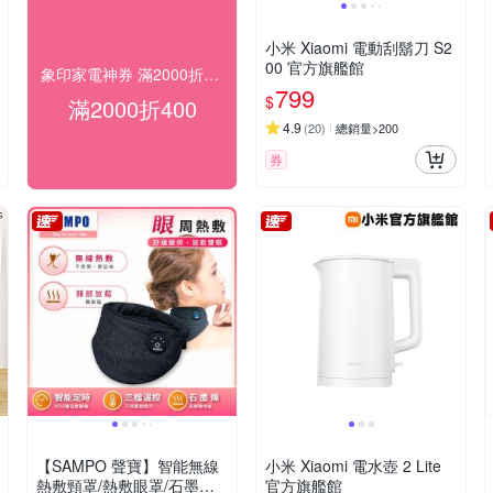
小米 Xiaomi 電動刮鬍刀 S2
00 官方旗艦館
象印家電神券 滿2000折400(可累計)
799
$
滿2000折400
4.9
(
20
)
總銷量>200
券
【SAMPO 聲寶】智能無線
小米 Xiaomi 電水壺 2 Lite
熱敷頸罩/熱敷眼罩/石墨烯
官方旗艦館