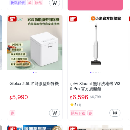
挑戰低價
券
贈品
Glolux 2.5L節能微型廚餘機
小米 Xiaomi 無線洗地機 W3
0 Pro 官方旗艦館
5,990
6,596
$6,799
$
$
5
(
1
)
券
限時下殺
券