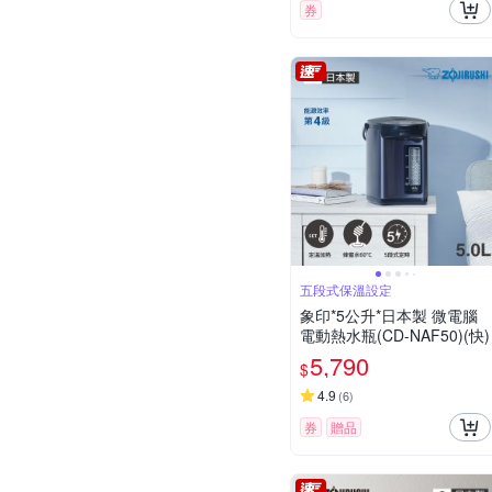
券
五段式保溫設定
象印*5公升*日本製 微電腦
電動熱水瓶(CD-NAF50)(快)
5,790
$
4.9
(
6
)
券
贈品