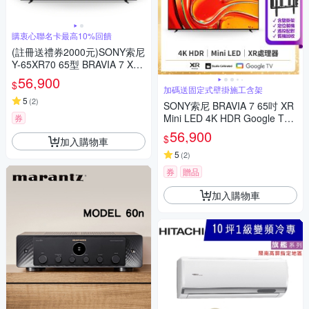
購衷心聯名卡最高10%回饋
(註冊送禮券2000元)SONY索尼
Y-65XR70 65型 BRAVIA 7 XR
智慧顯示器
56,900
$
加碼送固定式壁掛施工含架
5
(
2
)
SONY索尼 BRAVIA 7 65吋 XR
Mini LED 4K HDR Google TV
券
顯示器 Y-65XR70
56,900
$
加入購物車
5
(
2
)
券
贈品
加入購物車