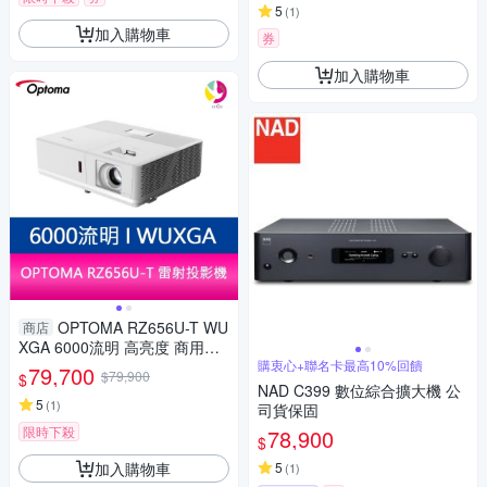
5
(
1
)
加入購物車
券
加入購物車
OPTOMA RZ656U-T WU
商店
XGA 6000流明 高亮度 商用雷
射投影機
購衷心+聯名卡最高10%回饋
79,700
$79,900
$
NAD C399 數位綜合擴大機 公
5
(
1
)
司貨保固
限時下殺
78,900
$
加入購物車
5
(
1
)