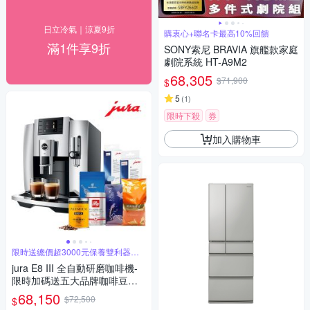
日立冷氣｜涼夏9折
購衷心+聯名卡最高10%回饋
滿1件享9折
SONY索尼 BRAVIA 旗艦款家庭
劇院系統 HT-A9M2
68,305
$71,900
$
5
(
1
)
限時下殺
券
加入購物車
限時送總價超3000元保養雙利器和
咖啡豆
jura E8 III 全自動研磨咖啡機-
限時加碼送五大品牌咖啡豆＆
保養雙利器
68,150
$72,500
$