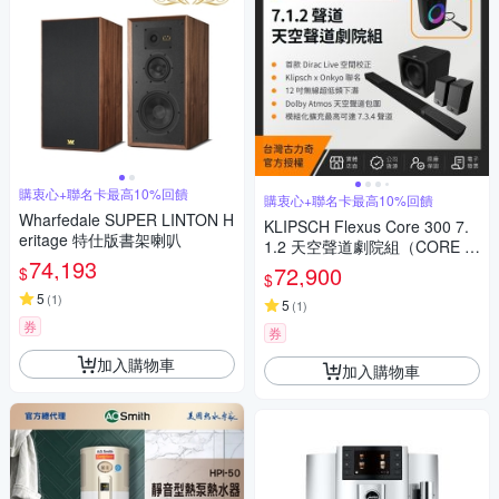
購衷心+聯名卡最高10%回饋
購衷心+聯名卡最高10%回饋
Wharfedale SUPER LINTON H
KLIPSCH Flexus Core 300 7.
eritage 特仕版書架喇叭
1.2 天空聲道劇院組（CORE 3
74,193
00 + SUB 200 + SURR 200）
72,900
$
$
（贈 GiG XXL、空氣清淨機）
5
(
1
)
5
(
1
)
券
券
加入購物車
加入購物車