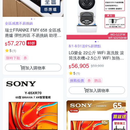
全區感應不易挑鍋
瑞士FRANKE FMY 658 全區感
應爐 彈性跨區 不易挑鍋 助理功
能 安全鎖 65公分IH爐 18段火
57,270
83折
$
力 各區獨立觸控操作
8/1-8/31送6%超贈點
5
(
1
)
LG樂金 22公斤 WiFi 蒸洗脫 滾
筒洗衣機+2.5公斤 WiFi 加熱洗
限時下殺
券
迷你洗衣機 贈基本安裝 WD-S2
56,905
$59,900
$
加入購物車
2FW+WT-SD250HW (獨家送
好禮)
5
(
1
)
挑戰低價
券
贈品
加入購物車