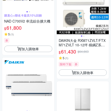
購衷心+聯名卡最高10%回饋
NAD C700V2 串流綜合擴大機
61,800
$
5
(
1
)
DAIKIN大金 RXM71ZVLT/FTX
券
M71ZVLT 10-12坪 橫綱Z系列
加入購物車
變頻冷暖空調 贈基本安裝
61,430
$64,663
$
5
(
1
)
限時下殺
券
加入購物車