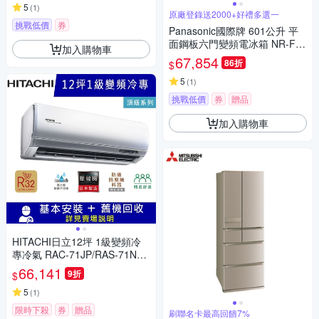
5
(
1
)
原廠登錄送2000+好禮多選一
挑戰低價
券
Panasonic國際牌 601公升 平
面鋼板六門變頻電冰箱 NR-F60
加入購物車
1XT-C1瓷釉灰
67,854
86折
$
5
(
1
)
挑戰低價
券
贈品
加入購物車
HITACHI日立12坪 1級變頻冷
專冷氣 RAC-71JP/RAS-71NJP
1 頂級R32冷媒
66,141
9折
$
5
(
1
)
限時下殺
券
贈品
刷聯名卡最高回饋7%