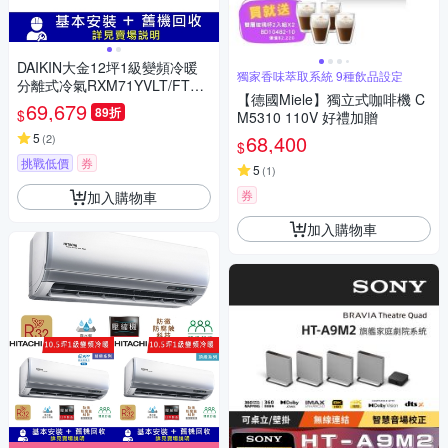
DAIKIN大金12坪1級變頻冷暖
獨家香味萃取系統 9種飲品設定
分離式冷氣RXM71YVLT/FTXM
【德國Miele】獨立式咖啡機 C
71YVLT 橫綱Y系列
69,679
89折
$
M5310 110V 好禮加贈
5
68,400
(
2
)
$
挑戰低價
券
5
(
1
)
券
加入購物車
加入購物車