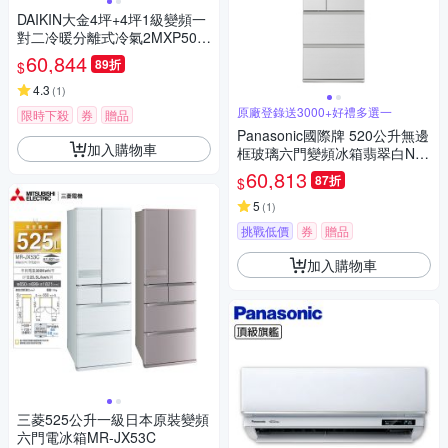
DAIKIN大金4坪+4坪1級變頻一
對二冷暖分離式冷氣2MXP50Z
VLT/FTHF25ZVLT+FTHF25Z
60,844
89折
$
VLT
4.3
(
1
)
原廠登錄送3000+好禮多選一
限時下殺
券
贈品
Panasonic國際牌 520公升無邊
加入購物車
框玻璃六門變頻冰箱翡翠白NR-
F521HX-W1
60,813
87折
$
5
(
1
)
挑戰低價
券
贈品
加入購物車
三菱525公升一級日本原裝變頻
六門電冰箱MR-JX53C