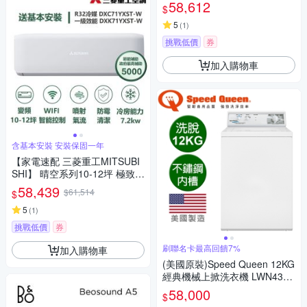
58,612
$
5
(
1
)
挑戰低價
券
加入購物車
含基本安裝 安裝保固一年
【家電速配 三菱重工MITSUBI
SHI】 晴空系列10-12坪 極致靜
音噴射氣流變頻冷專冷氣(DXC7
58,439
$61,514
$
1YXST-W/DXK71YXST-W)
5
(
1
)
挑戰低價
券
刷聯名卡最高回饋7%
加入購物車
(美國原裝)Speed Queen 12KG
經典機械上掀洗衣機 LWN432S
P
58,000
$