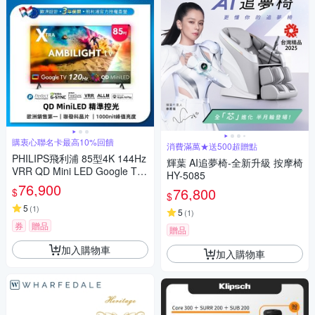
購衷心聯名卡最高10%回饋
消費滿萬★送500超贈點
PHILIPS飛利浦 85型4K 144Hz
輝葉 AI追夢椅-全新升級 按摩椅
VRR QD Mini LED Google TV
HY-5085
智慧顯示器 85PML9109
76,900
76,800
$
$
5
(
1
)
5
(
1
)
券
贈品
贈品
加入購物車
加入購物車