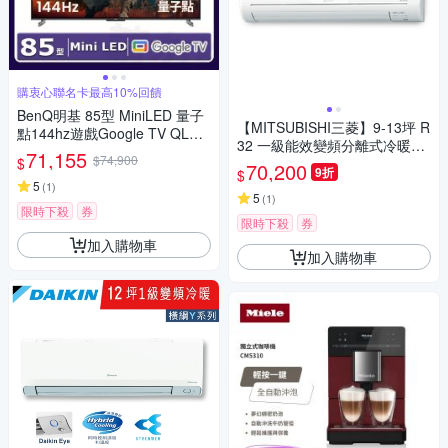
購衷心聯名卡最高10%回饋
BenQ明基 85型 MiniLED 量子
【MITSUBISHI三菱】9-13坪 R
點144hz遊戲Google TV QLED
32 一級能效變頻分離式冷暖冷
4K智慧顯示器S85-960 含超薄
71,155
$74,900
$
氣 MUZ-GA71NJ/MSZ-GA71N
70,200
壁掛架+安裝
9折
$
J★現買現折
5
(
1
)
5
(
1
)
限時下殺
券
限時下殺
券
加入購物車
加入購物車