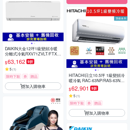
DAIKIN大金12坪1級變頻冷暖
分離式冷氣RXV71ZVLT/FTXV
71ZVLT大關Z系列
63,162
9折
$
5
(
1
)
HITACHI日立10.5坪 1級變頻冷
限時下殺
券
贈品
暖冷氣 RAC-63NP/RAS-63NJP
1 頂級R32冷媒
加入購物車
62,901
9折
$
5
(
1
)
限時下殺
券
贈品
加入購物車