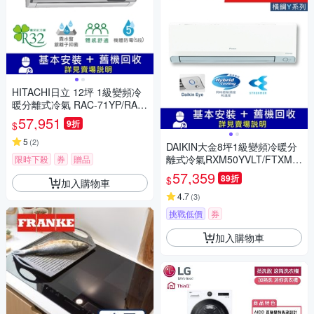
HITACHI日立 12坪 1級變頻冷
暖分離式冷氣 RAC-71YP/RAS-
71YSP1 精品R32冷媒
57,951
9折
$
5
(
2
)
DAIKIN大金8坪1級變頻冷暖分
離式冷氣RXM50YVLT/FTXM5
限時下殺
券
贈品
0YVLT 橫綱Y系列
57,359
89折
$
加入購物車
4.7
(
3
)
挑戰低價
券
加入購物車