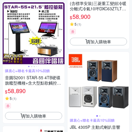
(含標準安裝)三菱重工變頻冷暖
分離式冷氣10坪DXC63ZTLT-W
-DXK63ZTLT-W
58,900
$
5
(
1
)
券
加入購物車
購衷心+聯名卡最高10%回饋
音圓S2001 STAR-55 4TB硬碟
旗艦型機種+含大型點歌觸控螢
幕(落地長支架)卡拉OK點歌專
58,890
$
業型伴唱機/音響設備
5
(
1
)
券
加入購物車
購衷心+聯名卡最高10%回饋
JBL 4305P 主動式喇叭音響