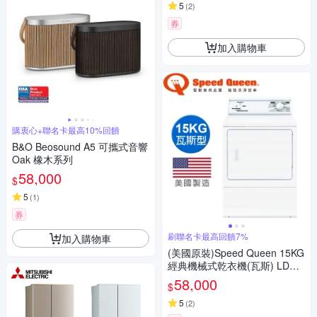
5
(
2
)
券
加入購物車
購衷心+聯名卡最高10%回饋
B&O Beosound A5 可攜式音響
Oak 橡木系列
58,000
$
5
(
1
)
券
刷聯名卡最高回饋7%
加入購物車
(美國原裝)Speed Queen 15KG
經典機械式乾衣機(瓦斯) LDG3
0RGS
58,000
$
5
(
2
)