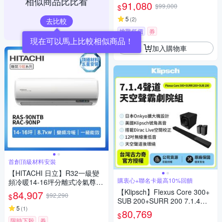
相似商品比比看
冷暖分離式冷氣CU-UX125FHA
91,080
$99,000
$
2/CS-UX125FA2 ★登錄送現金
5
(
2
)
去比較
挑戰低價
券
加入購物車
首創頂級材料安裝
【HITACHI 日立】R32一級變
購衷心+聯名卡最高10%回饋
頻冷暖14-16坪分離式冷氣尊榮
系列RAS-90NTB/RAC-90NP
【Klipsch】Flexus Core 300+
84,907
$92,290
$
(首創頂極材料安裝)
SUB 200+SURR 200 7.1.4天
5
(
1
)
空聲霸劇院組(釪環公司貨)
80,769
$
限時下殺
券