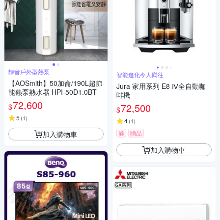
靜音戶外型熱泵
智能進化令人嚮往
【AOSmith】50加侖/190L超節
Jura 家用系列 E8 Ⅳ全自動咖
能熱泵熱水器 HPI-50D1.0BT
啡機
72,600
72,500
$
$
5
(
1
)
4
(
1
)
券
贈品
加入購物車
加入購物車