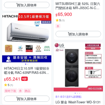
MITSUBISHI三菱 525L 日製六
加入購物車
門變頻冰箱 MR-JX53C-N-C2
玫瑰金
65,900
$
5
(
1
)
券
加入購物車
HITACHI日立10.5坪 1級變頻冷
暖冷氣 RAC-63NP/RAS-63NT
B 尊榮R32冷媒
65,241
9折
$
5
(
1
)
限時下殺
券
贈品
8/1-8/31送6%超贈點
加入購物車
LG 樂金 WashTower WD-S131