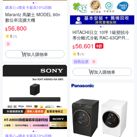
購衷心+聯名卡最高10%回饋
Marantz 馬蘭士 MODEL 60n
數位串流擴大機
56,800
$
HITACHI日立 10坪 1級變頻冷
5
(
1
)
專分離式冷氣 RAC-63QP/RAS
-63HQP1 旗艦_限南高屏
券
56,601
9折
$
加入購物車
5
(
1
)
挑戰低價
券
加入購物車
購衷心+聯名卡最高10%回饋