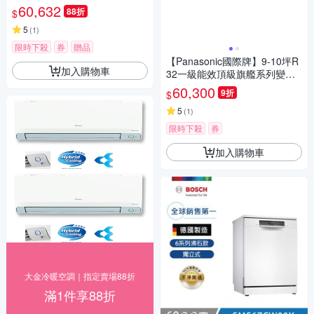
60,632
88折
$
5
(
1
)
限時下殺
券
贈品
【Panasonic國際牌】9-10坪R
加入購物車
32一級能效頂級旗艦系列變頻
冷暖分離式冷氣CU-UX63FHA
60,300
9折
$
2/CS-UX63FA2 ★登錄送現金
5
(
1
)
限時下殺
券
加入購物車
大金冷暖空調｜指定賣場88折
滿1件享88折