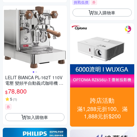
挑戰低價
券
加入購物車
LELIT BIANCA PL-162T 110V
電壓 變頻半自動義式咖啡機 不
含安裝
78,800
$
跨店活動
5
(
1
)
券
滿1,288元折100、滿
1,888元折$200
加入購物車