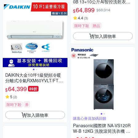
0B 13+10公斤AI智控洗乾衣機
尊爵黑(獨家送好禮)
64,899
$68,314
$
4.4
(
3
)
限時下殺
贈品
加入購物車
DAIKIN大金10坪1級變頻冷暖
分離式冷氣RXM60YVLT/FTXM
60YVLT 橫綱Y系列
64,399
89折
$
5
(
2
)
限時下殺
券
加入購物車
購衷心會員加碼回饋
Panasonic國際牌 NA-VS120R
W-B 12KG 洗脫滾筒洗衣機 銀
河藍+Panasonic NH-VS100HP