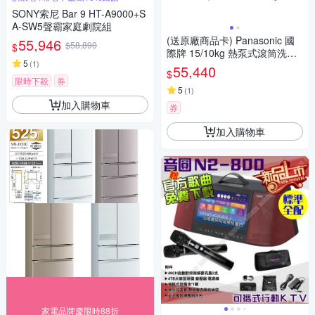
SONY索尼 Bar 9 HT-A9000+S
A-SW5聲霸家庭劇院組
(送原廠商品卡) Panasonic 國
55,946
$58,890
$
際牌 15/10kg 熱泵式滾筒洗脫
5
(
1
)
烘變頻洗衣機 NA-V150RPH 含
55,440
$
基本安裝+舊機回收
限時下殺
券
5
(
1
)
加入購物車
券
加入購物車
家電品牌慶限時88折