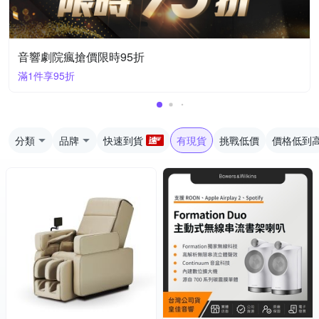
音響劇院瘋搶價限時95折
滿1件享95折
分類
品牌
快速到貨
有現貨
挑戰低價
價格低到