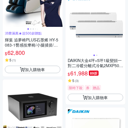
消費滿萬★送500超贈點
輝葉 追夢椅PLUS石墨烯 HY-5
083-1臀感按摩椅/小腿揉搓/零
重力/溫熱
62,800
$
5
DAIKIN大金4坪+5坪1級變頻一
(
1
)
對二冷暖分離式冷氣2MXP50Z
加入購物車
VLT/FTHF25ZVLT+FTHF30Z
61,988
89折
$
VLT
5
(
3
)
限時下殺
券
贈品
加入購物車