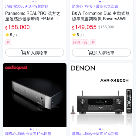
消費滿5000★送4%超贈點
購衷心+聯名卡最高10%回饋
Panasonic REALPRO 澐方之
B&W Formation Duo 主動式無
座溫感沙發按摩椅 EP-MAL1 (1
線串流書架喇叭 Bowers&Wilki
82種大師級按摩手法/5D AI按
ns（皇佳公司貨）
158,000
149,055
$156,900
$
$
摩技術)
5
5
(
1
)
(
1
)
券
限時下殺
券
加入購物車
加入購物車
購衷心+聯名卡最高10%回饋
購衷心+聯名卡最高10%回饋