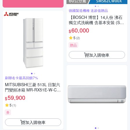
德國製造機種 送超值贈品
【BOSCH 博世】14人份 沸石
獨立式洗碗機 含基本安裝 (SM
S6ZCW00X)
60,000
$
5
(
2
)
贈品
加入購物車
刷聯名卡最高回饋7%
MITSUBISHI三菱 513L 日製六
門變頻冰箱 MR-RX51E-W-C2
絹絲白
59,900
$
5
(
1
)
券
加入購物車