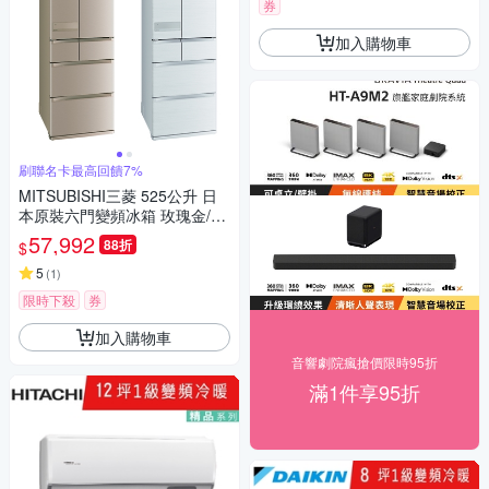
券
加入購物車
刷聯名卡最高回饋7%
MITSUBISHI三菱 525公升 日
本原裝六門變頻冰箱 玫瑰金/絹
絲白 MR-JX53C
57,992
88折
$
5
(
1
)
限時下殺
券
加入購物車
音響劇院瘋搶價限時95折
滿1件享95折