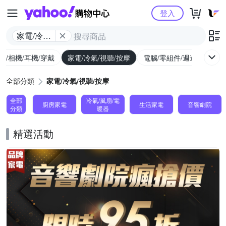
Yahoo購物中心
登入
家電/冷氣/
視聽/按摩
機/相機/耳機/穿戴
家電/冷氣/視聽/按摩
電腦/零組件/週邊/遊戲
全部分類
家電/冷氣/視聽/按摩
全部
冷氣/風扇/電
廚房家電
生活家電
音響劇院
分類
暖器
精選活動