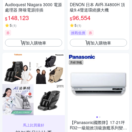
Audioquest Niagara 3000 電源
DENON 日本 AVR-X4800H 頂
處理器 降噪電源排插
級9.4聲道環繞擴大機
148,123
96,554
$
$
5
5
(
1
)
(
1
)
券
挑戰低價
券
加入購物車
加入購物車
【Panasonic國際牌】17-21坪
馬上比買最好
R32一級能效頂級旗艦系列變頻