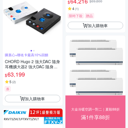
64,216
$69,800
$
-B 10公斤熱泵除濕式乾衣機
(贈專用層架)
4
(
1
)
限時下殺
贈品
加入購物車
購衷心+聯名卡最高10%回饋
CHORD Hugo 2 強大DAC 隨身
耳機擴大器2 強大DAC 隨身耳
機擴大器
63,199
$
5
(
2
)
券
加入購物車
大金冷暖空調一對二｜夏殺88折
滿1件享88折