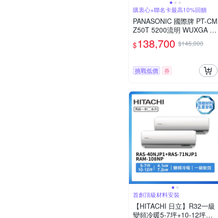
購衷心+聯名卡最高10%回饋
PANASONIC 國際牌 PT-CM
Z50T 5200流明 WUXGA 超
短焦雷射投影機
138,700
$146,000
$
挑戰低價
券
首創頂級材料安裝
【HITACHI 日立】R32一級
變頻冷暖5-7坪+10-12坪一