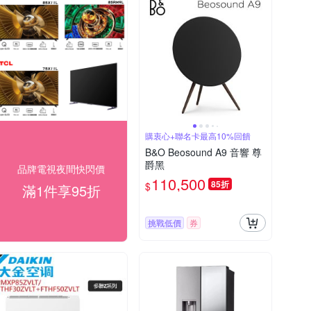
購衷心+聯名卡最高10%回饋
B&O Beosound A9 音響 尊
爵黑
品牌電視夜間快閃價
110,500
85折
$
滿1件享95折
挑戰低價
券