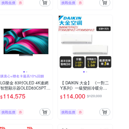
挑戰低價
券
挑戰低價
券
購衷心+聯名卡最高10%回饋
LG樂金 83吋OLED 4K連網
【 DAIKIN 大金】 《一對二
智慧顯示器OLED83C5PTA
Y系列》一級變頻冷暖分離
含壁掛安裝+附原廠壁掛架
式冷氣《2MXM75YVLT/FT
114,575
114,000
$120,000
$
$
XM28YVLT+FTXM50YVL
T》基本安裝+舊機回收
挑戰低價
券
挑戰低價
券