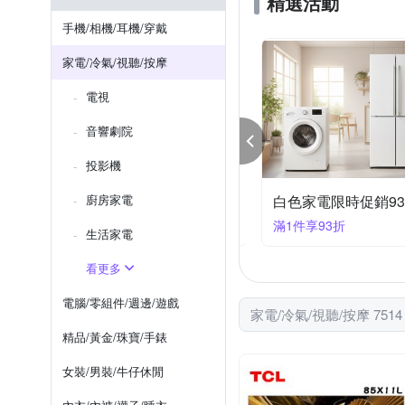
精選活動
SUPA FINE 勳風
SON
手機/相機/耳機/穿戴
Xiaomi 小米
zushiang
家電/冷氣/視聽/按摩
電視
音響劇院
投影機
視瘋搶價限時98折
廚房家電
白色家電限時促銷9
件享98折
滿1件享93折
生活家電
看更多
電腦/零組件/週邊/遊戲
家電/冷氣/視聽/按摩 751
精品/黃金/珠寶/手錶
女裝/男裝/牛仔休閒