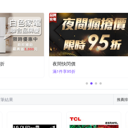
GEN 松井
TATUNG 大同
TECO 東元
TOSHIBA 東芝
T
 日象
其他品牌
怡心牌
莊頭北
華菱
金嗓
雙
3折
夜間快閃價
滿1件享95折
4 筆結果
推薦排