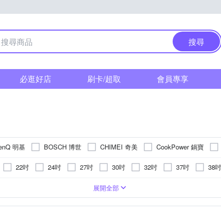
搜尋
必逛好店
刷卡/超取
會員專享
enQ 明基
BOSCH 博世
CHIMEI 奇美
CookPower 鍋寶
olux 伊萊克斯
GREE 格力
HCG 和成
HERA
ErgoGrade
22吋
24吋
27吋
30吋
32吋
37吋
38
IONIZER 達新牌
JINKON 晶工牌
Kolin 
HE
JBL
49吋
50吋
52吋
55吋
58吋
60吋
65吋
機配件
級
攜帶型
5-7坪
第一級
桌上型
5~10坪
直立式
第四級
電子鍋
5坪以下
空氣循環扇
第三級
電動
6-8坪
第五級
專業型調理機
陶瓷式
7-9坪
EER第一級
桌上型
斜背式
8-10坪
500~600W
700~800W
800~900W
900W~1000W
1
展開全部
 萬士益
Panasonic 國際牌
PEARL HORSE 寶馬
OriginalLife
0坪以上
手持式
200W以下
傳統果汁機
義式咖啡機
1200W以上
肩頸按摩機
直髮器
1000~1100W
 聲寶
SAMSUNG 三星
SANLUX 台灣三洋
SANSUI 山水
話
超音波振動式
電腦型
其他配件