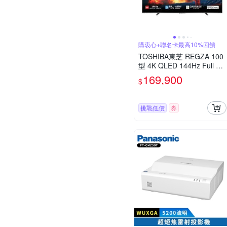
購衷心+聯名卡最高10%回饋
TOSHIBA東芝 REGZA 100
型 4K QLED 144Hz Full Arr
ay LED AirPlay2 智慧顯示
169,900
$
器 100Z670NP
挑戰低價
券