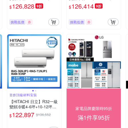
二分離式冷氣RAS-50NJP1
對二分離式冷氣RAS-36NJP
126,828
126,414
9折
9折
$
$
+RAS-63NJP1/RAM-108NP
1+RAS-71NJP1/RAM-108N
(首創頂極材料安裝)
P(首創頂極材料安裝)
挑戰低價
券
挑戰低價
券
首創頂級材料安裝
【HITACHI 日立】R32一級
變頻冷暖4-6坪+10-12坪一
家電品牌慶限時95折
對二分離式冷氣RAS-36NJP
122,897
$136,552
$
滿1件享95折
1+RAS-71NJP1/RAM-93NP
(首創頂極材料安裝)