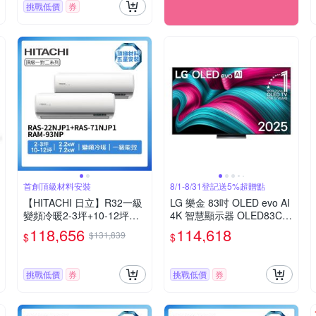
挑戰低價
券
首創頂級材料安裝
8/1-8/31登記送5%超贈點
【HITACHI 日立】R32一級
LG 樂金 83吋 OLED evo AI
變頻冷暖2-3坪+10-12坪一
4K 智慧顯示器 OLED83C5
對二分離式冷氣RAS-22NJP
PTA(含基本安裝)
118,656
114,618
$131,839
$
$
1+RAS-71NJP1/RAM-93NP
(首創頂極材料安裝)
挑戰低價
券
挑戰低價
券