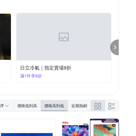
TOYAMA 特亞馬
CL
Tiamo
Vita-Mix
星牌
音圓
日立冷氣｜指定賣場9折
家電品
滿1件享9折
滿1件享
序
價格低到高
價格高到低
近期熱銷