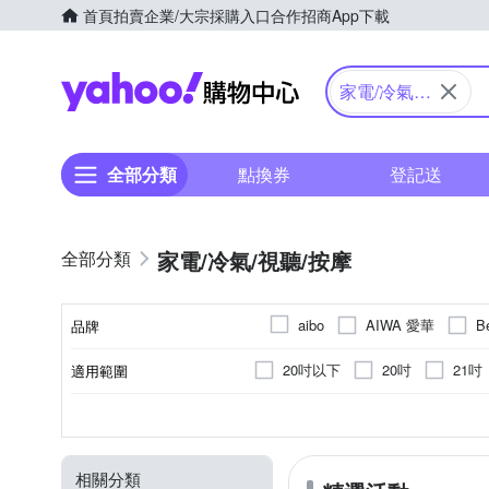
首頁
拍賣
企業/大宗採購入口
合作招商
App下載
Yahoo購物中心
家電/冷氣/
視聽/按摩
全部分類
點換券
登記送
家電/冷氣/視聽/按摩
AIWA 愛華
B
aibo
品牌
Dr.AV 聖岡科技
Electr
20吋以下
20吋
21吋
適用範圍
品牌名稱
HMK 鴻茂
Honeywell
46吋
47吋
48吋
電熱水器
3-5坪
CSPF第一級
立扇
1000W以上
壁掛架
3坪以下
電鍋
無
手持式
4-6坪
咖啡
第二
600~700W
顏色
類型
適用坪數
能源效率等級
型式
消耗功率
Mitsubishi 三菱
MAXE
遙控器
14-16坪
書架型
全自動咖啡機
圓筒式
16~20坪
2
300~400W
1200~1400W
SAKURA 櫻花
SAMPO
相關分類
半自動咖啡機
數位無線電