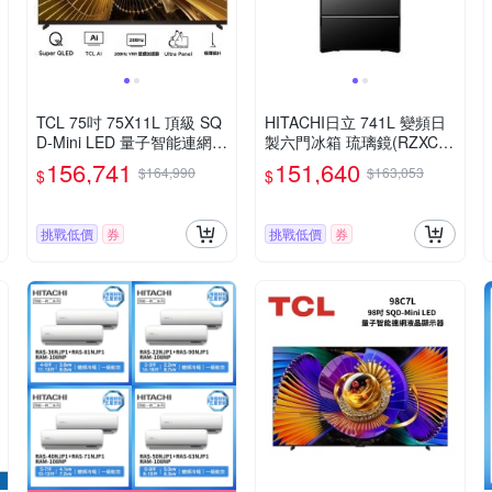
TCL 75吋 75X11L 頂級 SQ
HITACHI日立 741L 變頻日
D-Mini LED 量子智能連網液
製六門冰箱 琉璃鏡(RZXC74
晶顯示器 X11L
0KJ-X)
156,741
151,640
$164,990
$163,053
$
$
挑戰低價
券
挑戰低價
券