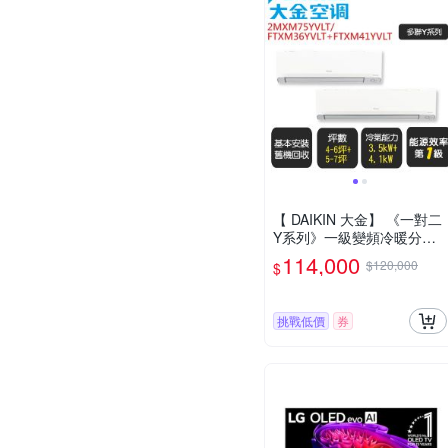
【 DAIKIN 大金】 《一對二
Y系列》一級變頻冷暖分離
式冷氣《2MXM75YVLT/FT
114,000
$120,000
$
XM36YVLT+FTXM41YVL
T》基本安裝+舊機回收
挑戰低價
券