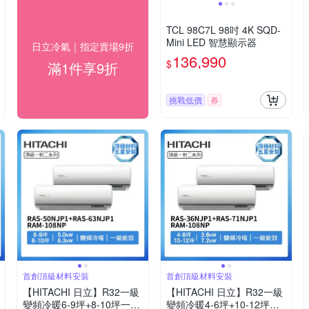
TCL 98C7L 98吋 4K SQD-
Mini LED 智慧顯示器
日立冷氣｜指定賣場9折
136,990
$
滿1件享9折
挑戰低價
券
首創頂級材料安裝
首創頂級材料安裝
【HITACHI 日立】R32一級
【HITACHI 日立】R32一級
變頻冷暖6-9坪+8-10坪一對
變頻冷暖4-6坪+10-12坪一