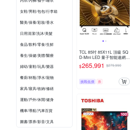
內衣/內褲/襪子/睡衣
女鞋/男鞋/包包/行李箱
醫美/保養/彩妝/香水
日用清潔/洗沐/美髮
食品/飲料/零食/生鮮
TCL 85吋 85X11L 頂級 SQ
養生/保健/美體/醫療
D-Mini LED 量子智能連網液
晶顯示器 X11L
265,991
$279,990
$
婦幼/童鞋/玩具/樂器
餐廚/杯瓶/淨水/寵物
挑戰低價
券
家具/寢具/收納/修繕
運動/戶外/休閒/健身
機車/導航/汽車百貨
圖書/票券/影音/文具