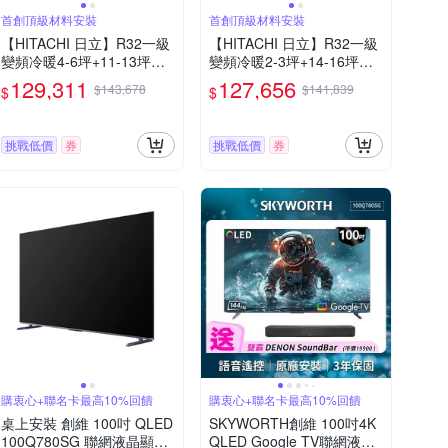
首創頂級材料安裝
首創頂級材料安裝
【HITACHI 日立】R32一級
【HITACHI 日立】R32一級
變頻冷暖4-6坪+11-13坪一
變頻冷暖2-3坪+14-16坪一
對二分離式冷氣RAS-36NJP
對二分離式冷氣RAS-22NJP
129,311
127,656
$143,678
$141,839
$
$
1+RAS-81NJP1/RAM-108N
1+RAS-90NJP1/RAM-108N
P(首創頂極材料安裝)
P(首創頂極材料安裝)
挑戰低價
券
挑戰低價
券
購衷心+聯名卡最高10%回饋
購衷心+聯名卡最高10%回饋
桌上安裝 創維 100吋 QLED
SKYWORTH創維 100吋4K
100Q780SG 聯網液晶顯示
QLED Google TV聯網液晶