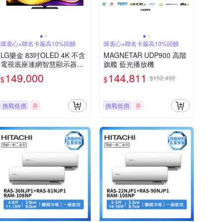
購衷心+聯名卡最高10%回饋
購衷心+聯名卡最高10%回饋
LG樂金 83吋OLED 4K 不含
MAGNETAR UDP900 高階
電視底座連網智慧顯示器OL
旗艦 藍光播放機
ED83G5PTA含壁掛安裝+附
149,000
144,811
$152,432
$
$
原廠壁掛架
挑戰低價
券
挑戰低價
券