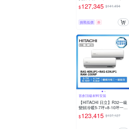
對二分離式冷氣RAS-40NJP
127,345
$141,494
$
1+RAS-71NJP1/RAM-108N
P(首創頂極材料安裝)
挑戰低價
券
首創頂級材料安裝
【HITACHI 日立】R32一級
變頻冷暖5-7坪+8-10坪一對
二分離式冷氣RAS-40NJP1
123,415
$137,127
$
+RAS-63NJP1/RAM-108NP
(首創頂極材料安裝)