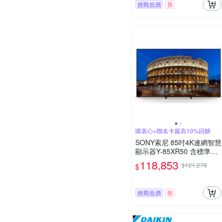
挑戰低價
券
購衷心+聯名卡最高10%回饋
SONY索尼 85吋4K連網智慧
顯示器Y-85XR50 含標準安
裝
118,853
$121,278
$
挑戰低價
券