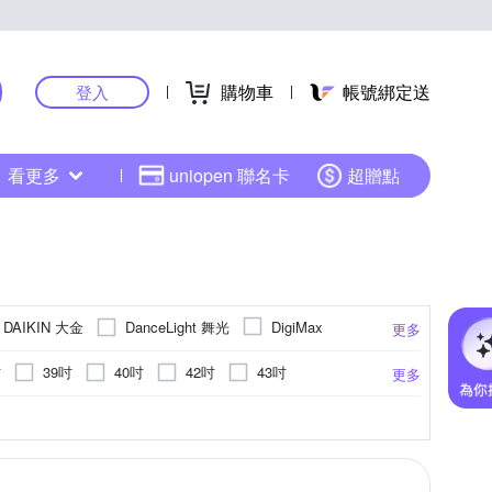
購物車
帳號綁定送
登入
看更多
uniopen 聯名卡
超贈點
DAIKIN 大金
DanceLight 舞光
DigiMax
更多
N 禾聯
HITACHI 日立
HARIO
吋
39吋
40吋
42吋
43吋
更多
歌林
LG 樂金
MIDORI 美多莉
KINYO
70吋
75吋
78吋
80吋
85吋
壁扇
隱藏式
9-13坪
桌扇
瓦斯熱水器
11-15坪
移動式
13-20坪
手持式風扇
有線電話
400~1500W
900~1000W
1100~1200W
更多
更多
更多
更多
牌
PHILIPS 飛利浦
Rinnai 林內
沖牙機/牙線機
倒T式
按摩椅
SHARP 夏普
SONY 索尼
SPT 尚朋堂