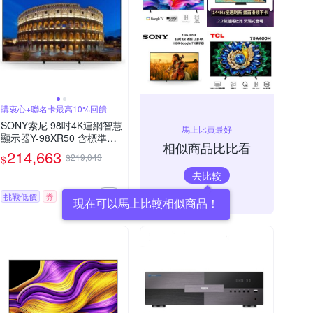
購衷心+聯名卡最高10%回饋
SONY索尼 98吋4K連網智慧
馬上比買最好
顯示器Y-98XR50 含標準安
相似商品比比看
裝
214,663
$219,043
$
去比較
挑戰低價
券
現在可以馬上比較相似商品！