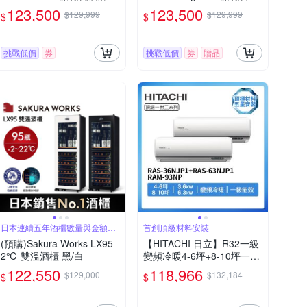
器 / 贈聲霸 送完為止
顯示器 100Q780SG
123,500
123,500
$129,999
$129,999
$
$
挑戰低價
券
挑戰低價
券
贈品
日本連續五年酒櫃數量與金額雙
首創頂級材料安裝
冠王
(預購)Sakura Works LX95 -
【HITACHI 日立】R32一級
2℃ 雙溫酒櫃 黑/白
變頻冷暖4-6坪+8-10坪一對
二分離式冷氣RAS-36NJP1
122,550
118,966
$129,000
$132,184
$
$
+RAS-63NJP1/RAM-93NP
(首創頂極材料安裝)