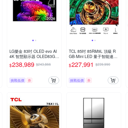
LG樂金 83吋 OLED evo AI
TCL 85吋 85RM9L 頂級 R
4K 智慧顯示器 OLED83G6
GB-Mini LED 量子智能連網
PTA
液晶顯示 RM9L
238,989
227,991
$243,866
$239,990
$
$
挑戰低價
券
挑戰低價
券