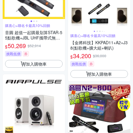
購衷心+聯名卡最高10%回饋
音圓 超值一起購最划算STAR-5
購衷心+聯名卡最高10%回饋
5點歌機+JBL UHF攜帶式無線
【金將科技】KKPAD11+A2+J3
麥克風
50,269
$52,914
$
8(點歌機+擴大組+喇叭)
挑戰低價
券
34,200
$36,000
$
加入購物車
挑戰低價
券
加入購物車