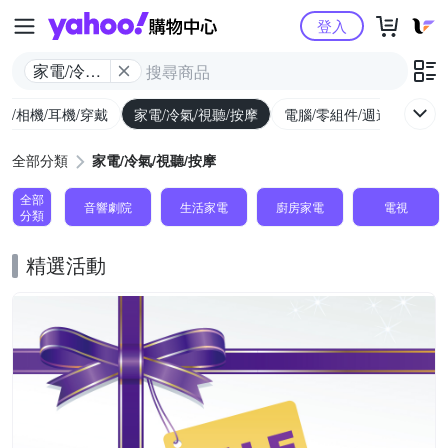
Yahoo購物中心
登入
家電/冷氣/
視聽/按摩
機/相機/耳機/穿戴
家電/冷氣/視聽/按摩
電腦/零組件/週邊/遊戲
全部分類
家電/冷氣/視聽/按摩
全部
音響劇院
生活家電
廚房家電
電視
分類
精選活動