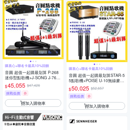
購衷心+聯名卡最高10%回饋
購衷心+聯名卡最高10%回饋
音圓 超值一起購最划算 P-268
音圓 超值一起購最划算STAR-5
迷你型點歌機+J-SONG J-768II
5點歌機+POISE U-10無線麥克
獨立音量無線麥克風
45,055
$47,426
風
$
50,025
$52,657
$
挑戰低價
券
挑戰低價
券
加入購物車
加入購物車