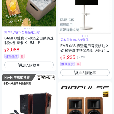
簡單3步驟x7分鐘極速出冰
SAMPO聲寶 小冰樂全自動急速
居家美型 輕巧橫豎屏
製冰機-摩卡 KJ-BJ11R
EMB-02S 橫豎兩用電視移動立
2,088
$
架 橫豎屏旋轉螢幕架 適用24-4
6吋液晶電視
2,235
挑戰低價
券
$2,280
$
挑戰低價
券
加入購物車
加入購物車