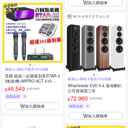
加入購物車
購衷心+聯名卡最高10%回饋
音圓 超值一起購最划算STAR-2
購衷心+聯名卡最高10%回饋
5點歌機+MIPRO ACT-216 動
Wharfedale EVO 5.4 落地喇叭
圈音頭無線麥克風
46,549
$48,998
$
公司貨保固三年
挑戰低價
券
72,960
$76,800
$
加入購物車
挑戰低價
券
加入購物車