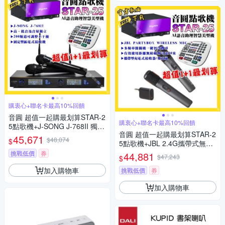
購衷心+聯名卡最高10%回饋
音圓 超值一起購最划算STAR-2
購衷心+聯名卡最高10%回饋
5點歌機+J-SONG J-768II 獨立
音圓 超值一起購最划算STAR-2
音量無線麥克風
45,671
$48,074
$
5點歌機+JBL 2.4G攜帶式無線
麥克風
挑戰低價
券
44,881
$47,243
$
加入購物車
挑戰低價
券
加入購物車