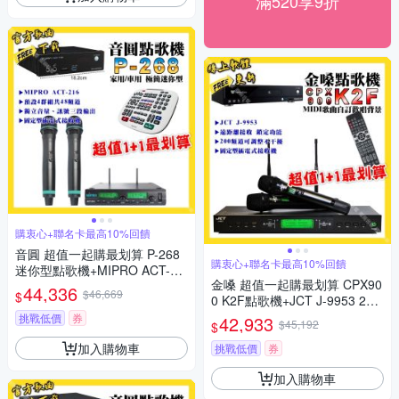
滿520享9折
購衷心+聯名卡最高10%回饋
音圓 超值一起購最划算 P-268
購衷心+聯名卡最高10%回饋
迷你型點歌機+MIPRO ACT-21
金嗓 超值一起購最划算 CPX90
6 動圈音頭無線麥克風
44,336
$46,669
$
0 K2F點歌機+JCT J-9953 200
頻無線麥克風
挑戰低價
券
42,933
$45,192
$
加入購物車
挑戰低價
券
加入購物車