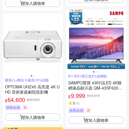
加入購物車
8/1-8/31登記送2%超贈點
購衷心+聯名卡最高10%回饋
SAMPO聲寶 43吋QLED 4K聯
OPTOMA UHZ45 高亮度 4K U
網液晶顯示器 QM-43SF620含
HD 雷射家庭劇院投影機
基本安裝+舊機回收
9,999
$10,415
$
64,600
$68,000
$
5
(
1
)
挑戰低價
券
挑戰低價
券
加入購物車
加入購物車