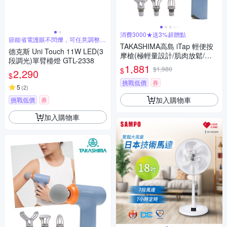
消費3000★送3%超贈點
節能省電護眼不閃爍，可任意調整座
夾兩用
TAKASHIMA高島 iTap 輕便按
德克斯 Uni Touch 11W LED(3
摩槍(極輕量設計/肌肉放鬆/運
段調光)單臂檯燈 GTL-2338
動後舒緩/筋膜槍/M-1521)
1,881
$1,980
$
2,290
$
挑戰低價
券
5
(
2
)
加入購物車
挑戰低價
券
加入購物車