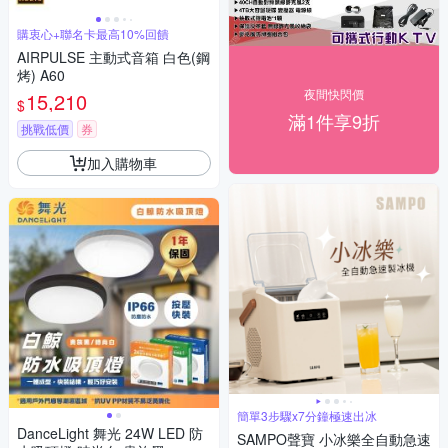
購衷心+聯名卡最高10%回饋
AIRPULSE 主動式音箱 白色(鋼
烤) A60
夜間快閃價
15,210
$
滿1件享9折
挑戰低價
券
加入購物車
簡單3步驟x7分鐘極速出冰
DanceLight 舞光 24W LED 防
SAMPO聲寶 小冰樂全自動急速