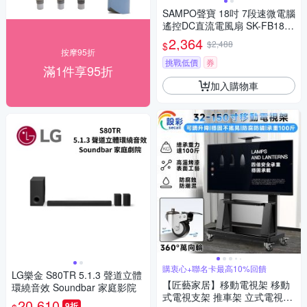
SAMPO聲寶 18吋 7段速微電腦
遙控DC直流電風扇 SK-FB18D
R
2,364
$2,488
$
按摩95折
挑戰低價
券
滿1件享95折
加入購物車
購衷心+聯名卡最高10%回饋
LG樂金 S80TR 5.1.3 聲道立體
【匠藝家居】移動電視架 移動
環繞音效 Soundbar 家庭影院
式電視支架 推車架 立式電視架
20,610
9折