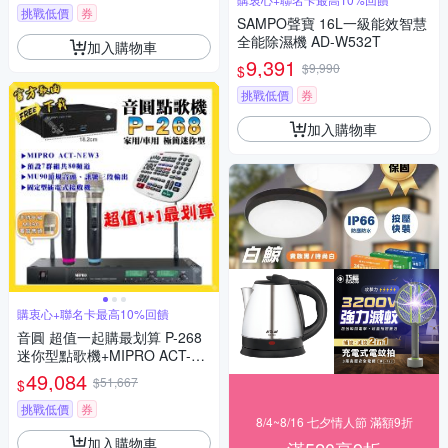
挑戰低價
券
SAMPO聲寶 16L一級能效智慧
全能除濕機 AD-W532T
加入購物車
9,391
$9,990
$
挑戰低價
券
加入購物車
購衷心+聯名卡最高10%回饋
音圓 超值一起購最划算 P-268
迷你型點歌機+MIPRO ACT-NE
W3 電容音頭無線麥克風
49,084
$51,667
$
挑戰低價
券
8/4~8/16 七夕情人節 滿額9折
加入購物車