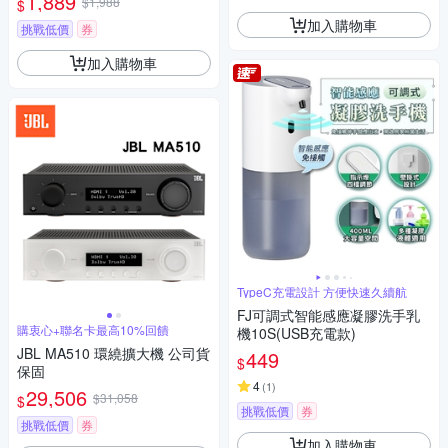
1,889
$1,988
$
加入購物車
挑戰低價
券
加入購物車
TypeC充電設計 方便快速久續航
FJ可調式智能感應凝膠洗手乳
購衷心+聯名卡最高10%回饋
機10S(USB充電款)
JBL MA510 環繞擴大機 公司貨
449
$
保固
4
(
1
)
29,506
$31,058
$
挑戰低價
券
挑戰低價
券
加入購物車