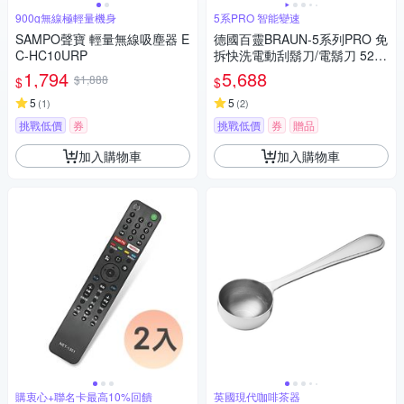
900g無線極輕量機身
5系PRO 智能變速
SAMPO聲寶 輕量無線吸塵器 E
德國百靈BRAUN-5系列PRO 免
C-HC10URP
拆快洗電動刮鬍刀/電鬍刀 52-B
7200cc
1,794
5,688
$1,888
$
$
5
5
(
1
)
(
2
)
挑戰低價
券
挑戰低價
券
贈品
加入購物車
加入購物車
購衷心+聯名卡最高10%回饋
英國現代咖啡茶器