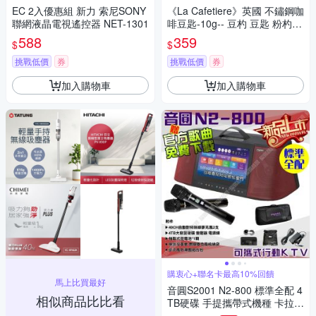
EC 2入優惠組 新力 索尼SONY
《La Cafetiere》英國 不鏽鋼咖
聯網液晶電視遙控器 NET-1301
啡豆匙-10g-- 豆杓 豆匙 粉杓
粉匙
588
359
$
$
挑戰低價
券
挑戰低價
券
加入購物車
加入購物車
購衷心+聯名卡最高10%回饋
馬上比買最好
音圓S2001 N2-800 標準全配 4
相似商品比比看
TB硬碟 手提攜帶式機種 卡拉O
K點歌專業型伴唱機 搭配經典N