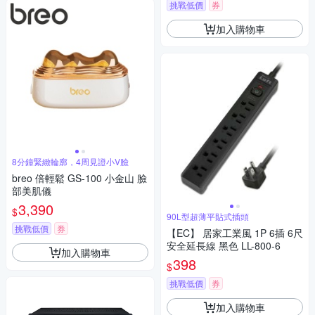
挑戰低價
券
加入購物車
8分鐘緊緻輪廓，4周見證小V臉
breo 倍輕鬆 GS-100 小金山 臉
部美肌儀
3,390
$
90L型超薄平貼式插頭
挑戰低價
券
【EC】 居家工業風 1P 6插 6尺
安全延長線 黑色 LL-800-6
加入購物車
398
$
挑戰低價
券
加入購物車