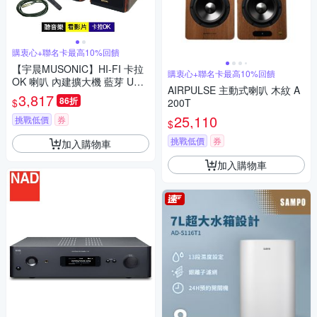
購衷心+聯名卡最高10%回饋
【宇晨MUSONIC】HI-FI 卡拉
購衷心+聯名卡最高10%回饋
OK 喇叭 內建擴大機 藍芽 USB
AIRPULSE 主動式喇叭 木紋 A
播放 歡唱 雙麥克風插孔 主動式
3,817
86折
$
200T
音響
25,110
挑戰低價
券
$
挑戰低價
券
加入購物車
加入購物車