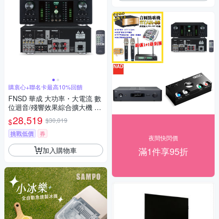
購衷心+聯名卡最高10%回饋
FNSD 華成 大功率・大電流 數
位迴音/殘響效果綜合擴大機 H
R-2501N
28,519
$30,019
$
挑戰低價
券
夜間快閃價
滿1件享95折
加入購物車