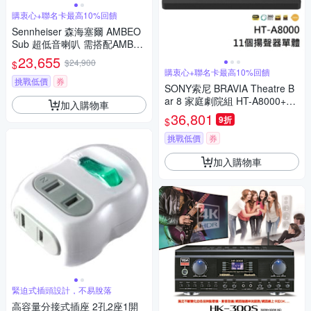
購衷心+聯名卡最高10%回饋
Sennheiser 森海塞爾 AMBEO
Sub 超低音喇叭 需搭配AMBE
O Plus使用
23,655
$24,900
$
購衷心+聯名卡最高10%回饋
挑戰低價
券
SONY索尼 BRAVIA Theatre B
ar 8 家庭劇院組 HT-A8000+SA
加入購物車
-RS3S
36,801
9折
$
挑戰低價
券
加入購物車
緊迫式插頭設計，不易脫落
高容量分接式插座 2孔2座1開