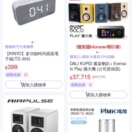
體積輕巧方便攜帶
【KINYO】多功能時尚鏡面電
購衷心+聯名卡最高10%回饋
子鐘(TD-393)
DALI KUPID 書架喇叭+ Everso
399
$
lo Play 擴大機 (公司貨保固)
挑戰低價
券
37,715
$39,700
$
加入購物車
挑戰低價
券
加入購物車