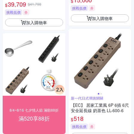
$
39,709
$41,798
$
挑戰低價
券
挑戰低價
券
加入購物車
加入購物車
新一代日式彈跳開關
【EC】 居家工業風 6P 6插 6尺
8/4~8/16 七夕情人節 滿額88折
安全延長線 奶茶色 LL-600-6
518
滿520享88折
$
挑戰低價
券