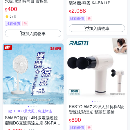
水吸頂燈 時尚白 貴族黑
製冰機-燕麥 KJ-BA11R
400
2,088
$
$
5
(
1
)
挑戰低價
券
挑戰低價
券
加入購物車
加入購物車
RASTO AM7 不求人加長桿6段
一鍵TURBO最大風，急速降溫
變速炫彩燈光 雙頭筋膜槍
SAMPO聲寶 14吋微電腦遙控
890
$
擺頭DC直流馬達立扇 SK-RA14
挑戰低價
券
GD