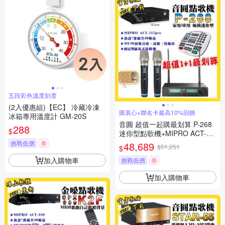
五段彩色溫度刻度
(2入優惠組)【EC】 冷藏冷凍
購衷心+聯名卡最高10%回饋
冰箱專用溫度計 GM-20S
音圓 超值一起購最划算 P-268
288
$
迷你型點歌機+MIPRO ACT-31
2pro 電容音頭無線麥克風
挑戰低價
券
48,689
$51,251
$
加入購物車
挑戰低價
券
加入購物車