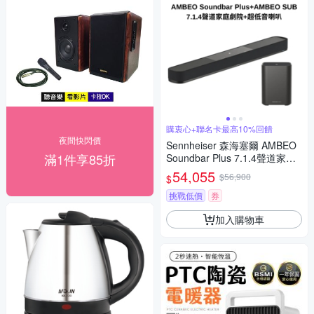
購衷心+聯名卡最高10%回饋
夜間快閃價
Sennheiser 森海塞爾 AMBEO
滿1件享85折
Soundbar Plus 7.1.4聲道家庭
劇院 搭配 超低音喇叭AMBEO
54,055
$56,900
$
SUB
挑戰低價
券
加入購物車