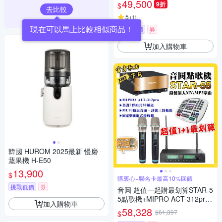
49,500
9折
$
2平台操作/音響設備
去比較
5
(
1
)
現在可以馬上比較相似商品！
挑戰低價
券
加入購物車
韓國 HUROM 2025最新 慢磨
蔬果機 H-E50
13,900
$
購衷心+聯名卡最高10%回饋
挑戰低價
券
音圓 超值一起購最划算STAR-5
5點歌機+MIPRO ACT-312pro
加入購物車
電容音頭無線麥克風
58,328
$61,397
$