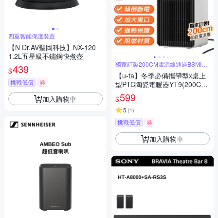
四重智能保護裝置
【N Dr.AV聖岡科技】NX-120
1.2L五星級不鏽鋼快煮壺
獨家訂製200CM電源線通過BSMI認
439
$
證
【u-ta】冬季必備攜帶型x桌上
挑戰低價
券
型PTC陶瓷電暖器YT9(200CM
電源線 小型 迷你電暖器 快速加
599
加入購物車
$
熱 速暖)
5
(
1
)
挑戰低價
券
加入購物車