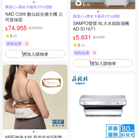
購衷心+聯名卡最高10%回饋
NAD C399 數位綜合擴大機 公
購衷心+聯名卡最高10%回饋
司貨保固
SAMPO聲寶 8L大水箱除濕機
74,955
$78,900
$
AD-S116T1
5,631
5
(
1
)
$5,990
$
挑戰低價
券
5
(
1
)
挑戰低價
券
加入購物車
加入購物車
MRF健身大師 新世代超S美體