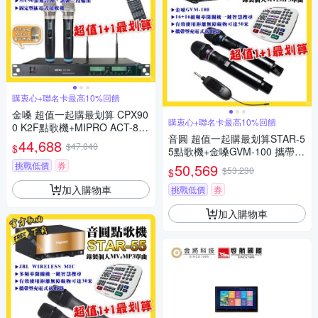
購衷心+聯名卡最高10%回饋
金嗓 超值一起購最划算 CPX90
購衷心+聯名卡最高10%回饋
0 K2F點歌機+MIPRO ACT-880
音圓 超值一起購最划算STAR-5
電容音頭無線麥克風
44,688
$47,040
$
5點歌機+金嗓GVM-100 攜帶式
無線麥克風
挑戰低價
券
50,569
$53,230
$
加入購物車
挑戰低價
券
加入購物車