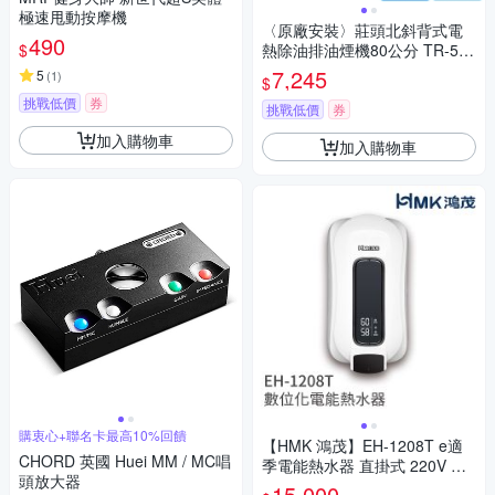
極速甩動按摩機
〈原廠安裝〉莊頭北斜背式電
490
$
熱除油排油煙機80公分 TR-530
1H
7,245
5
(
1
)
$
挑戰低價
券
挑戰低價
券
加入購物車
加入購物車
購衷心+聯名卡最高10%回饋
【HMK 鴻茂】EH-1208T e適
CHORD 英國 Huei MM / MC唱
季電能熱水器 直掛式 220V 不
頭放大器
含安裝
15,000