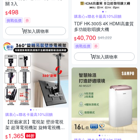
關 3入
498
$
購衷心+聯名卡最高10%回饋
挑戰低價
券
TDF HK-300S 4K HDMI高畫質
多功能歌唱擴大機
加入購物車
40,700
$45,222
$
挑戰低價
券
加入購物車
購衷心+聯名卡最高10%回饋
【匠藝家居】電視架 壁掛電視
架 超薄電視機架 旋轉電視機架
-加強26-65英吋 2米吊架+可調
1,365
86折
$
節側裝
購衷心+聯名卡最高10%回饋