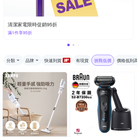
清潔家電限時促銷95折
滿1件享95折
分類
品牌
快速到貨
有現貨
挑戰低價
價格低到