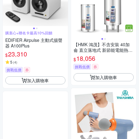
購衷心+聯名卡最高10%回饋
EDIFIER Airpulse 主動式揚聲
【HMK 鴻茂】不含安裝 40加
器 A100Plus
侖 直立落地式 新節能電能熱水
23,310
$
器 調溫型TS(EH-4001TS)
18,056
$
5
(
4
)
挑戰低價
券
挑戰低價
券
加入購物車
加入購物車