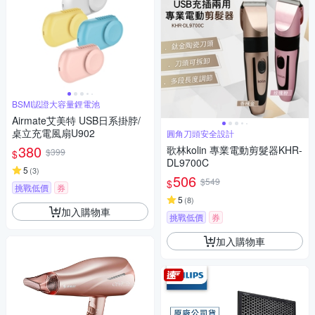
BSMI認證大容量鋰電池
Airmate艾美特 USB日系掛脖/
桌立充電風扇U902
圓角刀頭安全設計
380
歌林kolin 專業電動剪髮器KHR-
$399
$
DL9700C
5
(
3
)
506
$549
$
挑戰低價
券
5
(
8
)
加入購物車
挑戰低價
券
加入購物車