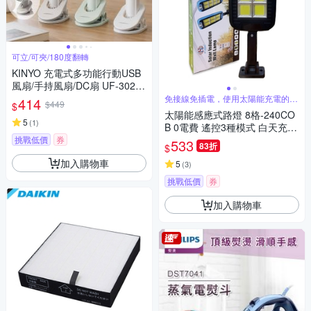
可立/可夾/180度翻轉
KINYO 充電式多功能行動USB
風扇/手持風扇/DC扇 UF-3024
可立/可夾/180度翻轉
免接線免插電，使用太陽能充電的路
414
$449
$
燈
太陽能感應式路燈 8格-240CO
5
(
1
)
B 0電費 遙控3種模式 白天充電
晚上亮燈 LED燈 太陽能燈 人體
挑戰低價
券
533
83折
$
感應 感應燈 太陽能 戶外燈
加入購物車
5
(
3
)
挑戰低價
券
加入購物車