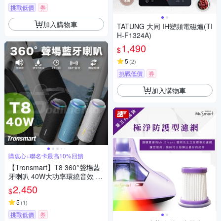
挑戰低價
券
加入購物車
TATUNG 大同 IH變頻電磁爐(TI
H-F1324A)
1,490
$
5
(
2
)
挑戰低價
券
加入購物車
購衷心+聯名卡最高10%回饋
【Tronsmart】T8 360°聲場藍
牙喇叭 40W大功率環繞音效 A
PP音效+LED燈效喇叭
2,450
$
5
(
1
)
挑戰低價
券