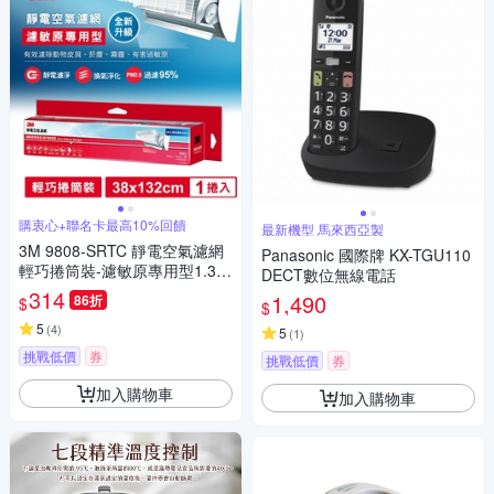
購衷心+聯名卡最高10%回饋
最新機型 馬來西亞製
3M 9808-SRTC 靜電空氣濾網
Panasonic 國際牌 KX-TGU110
輕巧捲筒裝-濾敏原專用型1.32
DECT數位無線電話
M
314
1,490
86折
$
$
5
(
4
)
5
(
1
)
挑戰低價
券
挑戰低價
券
加入購物車
加入購物車