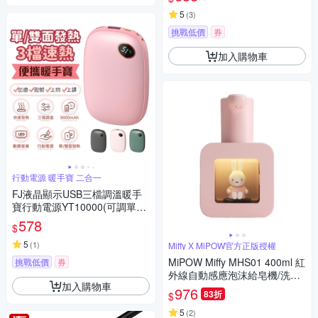
5
(
3
)
挑戰低價
券
加入購物車
行動電源 暖手寶 二合一
FJ液晶顯示USB三檔調溫暖手
寶行動電源YT10000(可調單雙
面發熱)
578
$
5
(
1
)
Miffy X MiPOW官方正版授權
MiPOW Miffy MHS01 400ml 紅
挑戰低價
券
外線自動感應泡沫給皂機/洗手
加入購物車
液機
976
83折
$
5
(
2
)