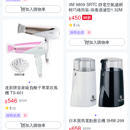
3M 9809-SRTC 靜電空氣濾網
加入購物車
輕巧捲筒裝-病毒過濾型1.32M
450
86折
$
5
(
4
)
挑戰低價
券
加入購物車
達新牌皇家級負離子專業吹風
機 TS-601
546
$580
$
5
(
2
)
挑戰低價
券
日本寶馬電動磨豆機 SHW-299
加入購物車
658
$699
$