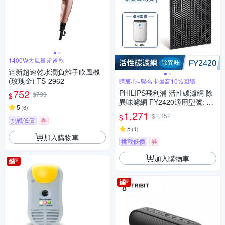
1400W大風量超速乾
達新超速乾水潤負離子吹風機
(玫瑰金) TS-2962
購衷心+聯名卡最高10%回饋
752
PHILIPS飛利浦 活性碳濾網 除
$799
$
異味濾網 FY2420適用型號: AC
5
(
6
)
2889
1,271
$1,352
$
挑戰低價
券
5
(
1
)
加入購物車
挑戰低價
券
加入購物車