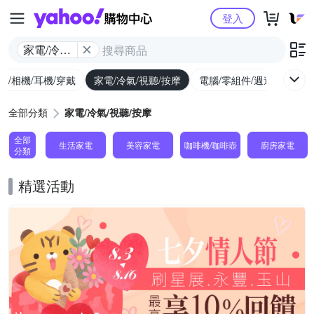
Yahoo購物中心
登入
家電/冷氣/
視聽/按摩
機/相機/耳機/穿戴
家電/冷氣/視聽/按摩
電腦/零組件/週邊/遊戲
全部分類
家電/冷氣/視聽/按摩
全部
生活家電
美容家電
咖啡機/咖啡壺
廚房家電
分類
精選活動