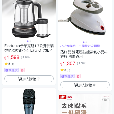
Electrolux伊萊克斯1.7公升玻璃
小巧好收納，出國旅行沒煩惱
智能溫控電茶壺 E7GK1-73BP
蒸好熨 雙電壓智能蒸氣小熨斗
1,598
旅行 國際通用
$1,699
$
1,307
$1,390
$
5
(
1
)
5
挑戰低價
券
(
3
)
挑戰低價
券
加入購物車
加入購物車