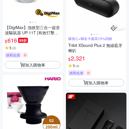
【DigiMax】強效型三合一超音
波驅鼠器 UP-11T [有效打擊頑
固鼠患][ 使用範圍約50坪 ][特殊
616
購衷心+聯名卡最高10%回饋
89折
$
黃光忌避蚊蟲]
Tribit XSound Plus 2 無線藍牙
5
(
2
)
喇叭
挑戰低價
券
2,321
$
加入購物車
5
(
4
)
挑戰低價
券
加入購物車