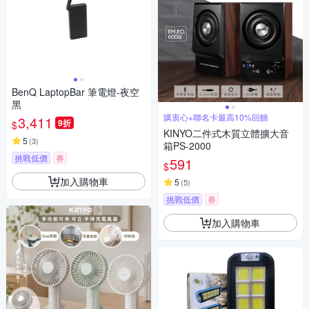
BenQ LaptopBar 筆電燈-夜空
黑
購衷心+聯名卡最高10%回饋
3,411
9折
$
KINYO二件式木質立體擴大音
5
(
3
)
箱PS-2000
挑戰低價
券
591
$
加入購物車
5
(
5
)
挑戰低價
券
加入購物車