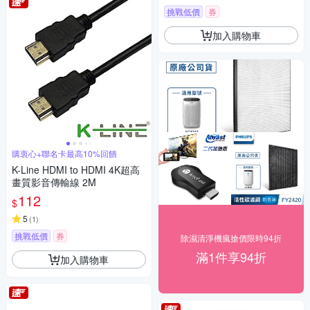
挑戰低價
券
加入購物車
購衷心+聯名卡最高10%回饋
K-Line HDMI to HDMI 4K超高
畫質影音傳輸線 2M
112
$
5
(
1
)
挑戰低價
券
除濕清淨機瘋搶價限時94折
滿1件享94折
加入購物車