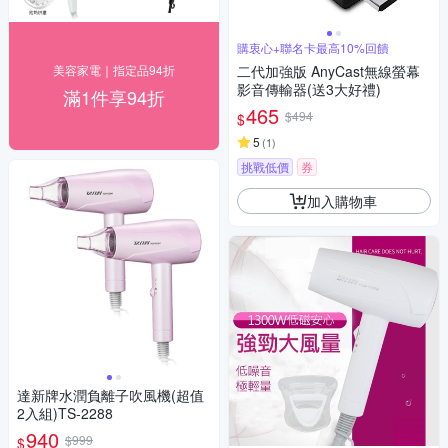
購衷心+聯名卡最高10%回饋
美容家電｜指定品94折
二代加強版 AnyCast無線螢幕
影音傳輸器(送3大好禮)
滿1件享94折
465
$494
$
5
(
1
)
挑戰低價
券
加入購物車
達新牌水潤負離子吹風機(超值
2入組)TS-2288
940
$999
$