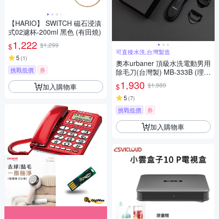
【HARIO】 SWITCH 磁石浸漬
式02濾杯-200ml 黑色 (有田燒)
1,222
$1,299
$
可直接水洗,台灣製造
5
(
1
)
奧本urbaner 頂級水洗電動男用
挑戰低價
券
除毛刀(台灣製) MB-333B (理髮
器/電動理髮器/理髮剪/電動理髮
1,930
$1,980
加入購物車
$
剪/理髮/理髮電剪/電推)
5
(
7
)
挑戰低價
券
加入購物車