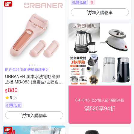
挑戰低價
券
加入購物車
貼近每吋肌膚,輕鬆修護美足
URBANER 奧本水洗電動磨腳
皮機 MB-053 (磨腳皮/去硬皮
機/去死皮/腳皮/電動去腳皮/去
880
$
腳皮/腳皮)
5
(
2
)
8/4~8/16 七夕情人節 滿額94折
挑戰低價
滿520享94折
加入購物車