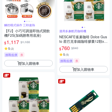
觸控模式操作 三秒速熱
【FJ】小巧可調溫即熱式開飲
適用多趣酷思咖啡機
機F2S(加碼贈專用底座)
NESCAFE雀巢咖啡 Dolce Gus
1,117
to 星巴克拿鐵咖啡膠囊12顆x3
$1,188
$
盒
760
$840
$
5
(
2
)
5
挑戰低價
券
(
5
)
挑戰低價
券
加入購物車
加入購物車