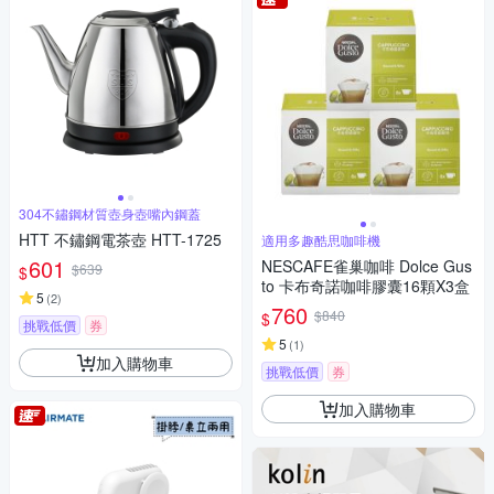
304不鏽鋼材質壺身壺嘴內鋼蓋
HTT 不鏽鋼電茶壺 HTT-1725
適用多趣酷思咖啡機
601
NESCAFE雀巢咖啡 Dolce Gus
$639
$
to 卡布奇諾咖啡膠囊16顆X3盒
5
(
2
)
760
$840
$
挑戰低價
券
5
(
1
)
加入購物車
挑戰低價
券
加入購物車