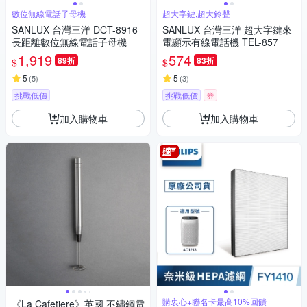
數位無線電話子母機
超大字鍵,超大鈴聲
SANLUX 台灣三洋 DCT-8916
SANLUX 台灣三洋 超大字鍵來
長距離數位無線電話子母機
電顯示有線電話機 TEL-857
1,919
574
89折
83折
$
$
5
5
(
5
)
(
3
)
挑戰低價
挑戰低價
券
加入購物車
加入購物車
購衷心+聯名卡最高10%回饋
《La Cafetiere》英國 不鏽鋼電