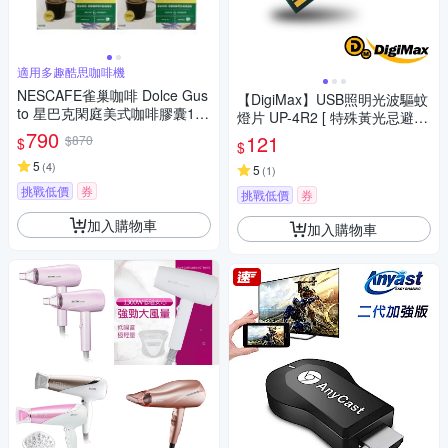
適用多趣酷思咖啡機
NESCAFE雀巢咖啡 Dolce Gus
【DigiMax】USB照明光波驅蚊
to 星巴克閑庭美式咖啡膠囊12
燈片 UP-4R2 [ 特殊黃光忌避蚊
顆x3盒
790
蟲 ] [ 極簡易操作方便維護 ] [ 可
121
$870
$
$
供緊急照明或閱讀燈使用 ]
5
(
4
)
5
(
1
)
挑戰低價
券
挑戰低價
券
加入購物車
加入購物車