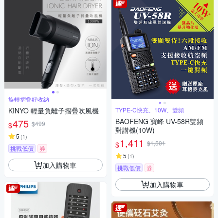
旋轉摺疊好收納
KINYO 輕量負離子摺疊吹風機
TYPE-C快充、10W、雙頻
475
BAOFENG 寶峰 UV-58R雙頻
$499
$
對講機(10W)
5
(
1
)
1,411
$1,501
$
挑戰低價
券
5
(
1
)
加入購物車
挑戰低價
券
加入購物車