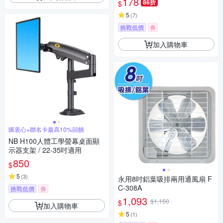
178
86折
$
5
(
7
)
挑戰低價
券
加入購物車
購衷心+聯名卡最高10%回饋
NB H100人體工學螢幕桌面顯
示器支架 / 22-35吋適用
850
$
5
(
3
)
永用8吋鋁葉吸排兩用通風扇 F
C-308A
挑戰低價
券
1,093
$1,150
$
加入購物車
5
(
1
)