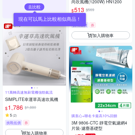
尚吹風機(1200W) HN1200
去比較
513
$569
$
5
(
1
)
挑戰低價
券
加入購物車
11萬轉高速無刷電機強勁氣流
SIMPLITE幸運草高速吹風機
1,786
$1,880
$
5
(
2
)
購衷心+聯名卡最高10%回饋
3M 9806-CTC 靜電空氣濾網4
挑戰低價
券
片裝-濾塵基礎型
加入購物車