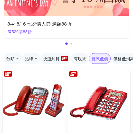
8/4~8/16 七夕情人節 滿額88折
滿520享88折
分類
品牌
快速到貨
有現貨
挑戰低價
價格低到