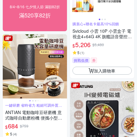
8/4~8/16 七夕情人節 滿額82折
滿520享82折
購衷心+聯名卡最高10%回饋
Svicloud 小雲 10P 小雲盒子 電
視盒4+64G 4K 旗艦語音聲控電
視盒 網路 數位 多媒體
5,206
$5,480
$
5
(
1
)
挑戰低價
券
加入購物車
一鍵研磨 省時省力 粗細可調外置調
節檔位
ANTIAN 電動咖啡豆研磨機 意
式咖啡自動磨粉機 便攜小型咖
啡機
684
$759
$
5
(
4
)