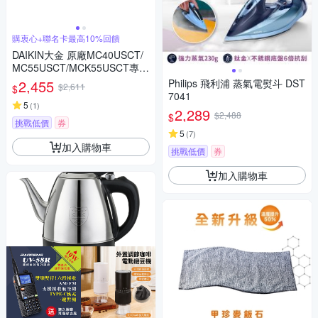
購衷心+聯名卡最高10%回饋
DAIKIN大金 原廠MC40USCT/
MC55USCT/MCK55USCT專用
靜電HEPA集塵濾網 BAFP500A
2,455
Philips 飛利浦 蒸氣電熨斗 DST
$2,611
$
7041
5
(
1
)
2,289
$2,488
$
挑戰低價
券
5
(
7
)
加入購物車
挑戰低價
券
加入購物車