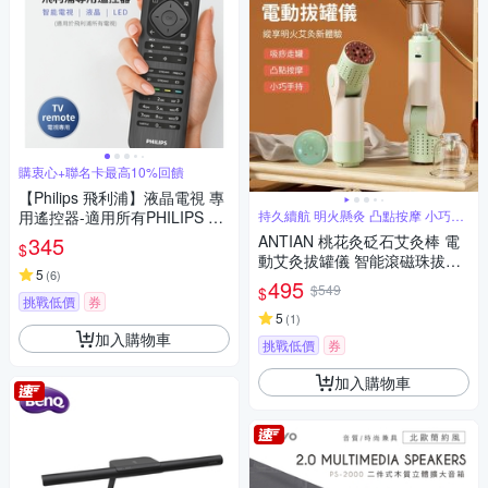
購衷心+聯名卡最高10%回饋
【Philips 飛利浦】液晶電視 專
用遙控器-適用所有PHILIPS 電
持久續航 明火懸灸 凸點按摩 小巧手
持
視-SRP4000/10
345
ANTIAN 桃花灸砭石艾灸棒 電
$
動艾灸拔罐儀 智能滾磁珠拔罐
5
(
6
)
按摩儀 吸罐艾灸器
495
$549
$
挑戰低價
券
5
(
1
)
加入購物車
挑戰低價
券
加入購物車