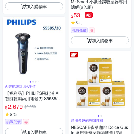
Mr.Smart 小紫除蹣吸塵器專用
加入購物車
濾網(6入組)
531
9折
$
5
(
3
)
挑戰低價
券
加入購物車
AI智能設計,高CP值
【福利品】PHILIPS飛利浦 AI
智能乾濕兩用電鬍刀 S5585/20
(一年保固)
2,679
$2,850
$
5
(
2
)
適用多趣酷思咖啡機
挑戰低價
券
NESCAFE雀巢咖啡 Dolce Gus
加入購物車
to 拿鐵瑪奇朵咖啡膠囊16顆X3