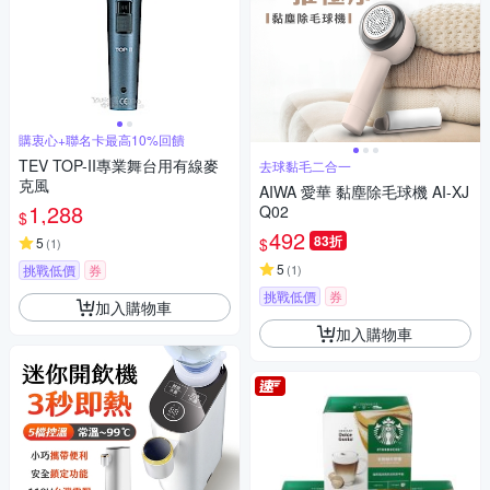
購衷心+聯名卡最高10%回饋
TEV TOP-II專業舞台用有線麥
去球黏毛二合一
克風
AIWA 愛華 黏塵除毛球機 AI-XJ
1,288
Q02
$
492
83折
$
5
(
1
)
5
挑戰低價
券
(
1
)
挑戰低價
券
加入購物車
加入購物車