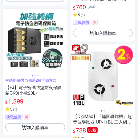
盒
760
$840
$
5
(
1
)
挑戰低價
券
加入購物車
密碼旋鈕/緊急鑰匙2種開鎖方式
【FJ】電子密碼防盜防火保險
箱CK9(小款20L)
1,399
$
5
(
1
)
【DigiMax】『驅鼠轟炸機』超
挑戰低價
券
音波驅鼠器 UP-11BL 二入組
加入購物車
[有效空間90坪][磁震波驅蟲][人
738
83折
$
畜無害]
5