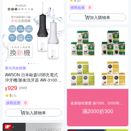
(
2
)
挑戰低價
券
加入購物車
紫光高效殺菌
AWSON 日本歐森USB充電式
沖牙機/脈衝洗牙器 AW-3100
紫光殺菌/IPX7級防水
929
$988
$
5
(
1
)
挑戰低價
券
雀巢咖啡膠囊 滿1500、2000再優惠
滿2000折300
加入購物車