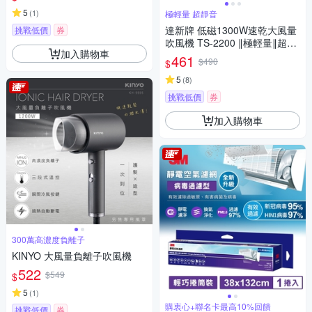
5
(
1
)
極輕量 超靜音
達新牌 低磁1300W速乾大風量
挑戰低價
券
吹風機 TS-2200 ∥極輕量∥超靜
加入購物車
音∥
461
$490
$
5
(
8
)
挑戰低價
券
加入購物車
300萬高濃度負離子
KINYO 大風量負離子吹風機
522
$549
$
5
(
1
)
購衷心+聯名卡最高10%回饋
挑戰低價
券