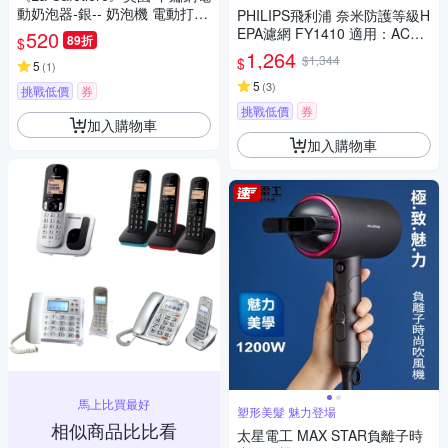
動奶泡器-銀-- 奶泡機 電動打蛋
PHILIPS飛利浦 奈米防護等級H
機
EPA濾網 FY1410 適用：AC12
520
89折
$
13
1,264
$1,344
$
5
(
1
)
5
(
3
)
挑戰低價
券
挑戰低價
券
加入購物車
加入購物車
馬上比買最好
塑形美髮 魅力登場
相似商品比比看
太星電工 MAX STAR負離子時