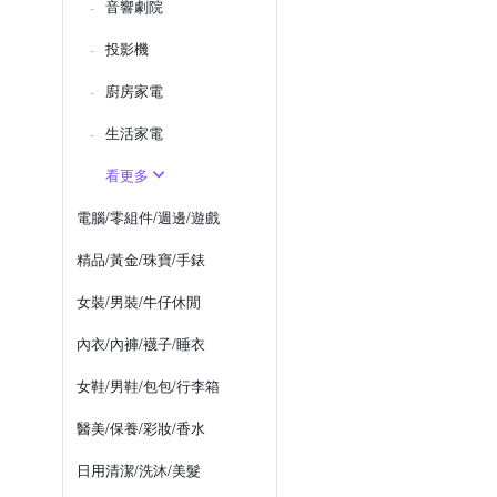
音響劇院
投影機
廚房家電
生活家電
看更多
電腦/零組件/週邊/遊戲
精品/黃金/珠寶/手錶
女裝/男裝/牛仔休閒
內衣/內褲/襪子/睡衣
女鞋/男鞋/包包/行李箱
醫美/保養/彩妝/香水
日用清潔/洗沐/美髮