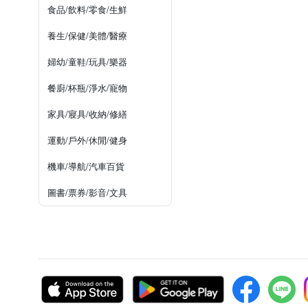
食品/飲料/零食/生鮮
養生/保健/美體/醫療
婦幼/童鞋/玩具/樂器
餐廚/杯瓶/淨水/寵物
家具/寢具/收納/修繕
運動/戶外/休閒/健身
機車/導航/汽車百貨
圖書/票券/影音/文具