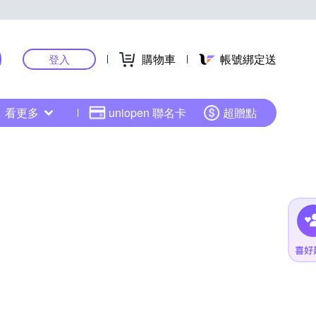
購物車
帳號綁定送
登入
看更多
uniopen 聯名卡
超贈點