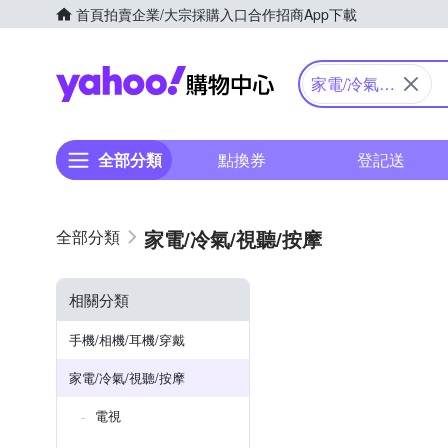
首頁
拍賣
企業/大宗採購入口
合作招商
App下載
Yahoo購物中心
家電/冷氣/
視聽/按摩
全部分類
點換券
登記送
家電/冷氣/視聽/按摩
相關分類
手機/相機/耳機/穿戴
家電/冷氣/視聽/按摩
電視