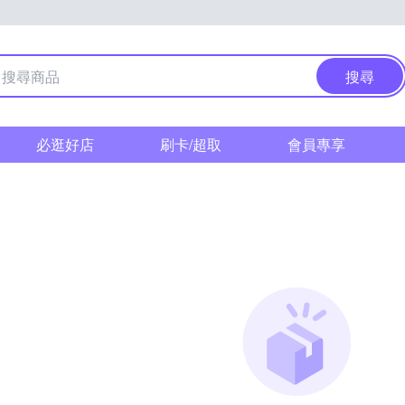
搜尋
必逛好店
刷卡/超取
會員專享