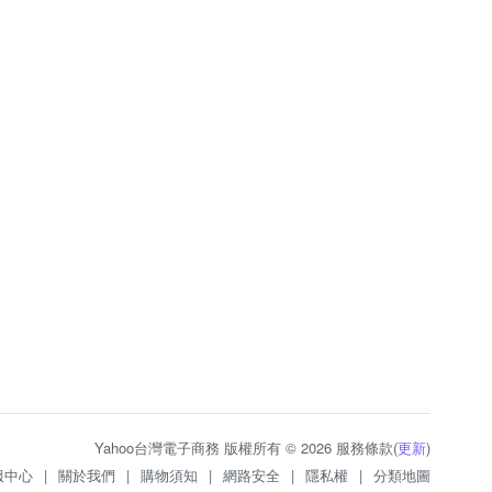
Yahoo台灣電子商務 版權所有 © 2026 服務條款(
更新
)
服中心
|
關於我們
|
購物須知
|
網路安全
|
隱私權
|
分類地圖