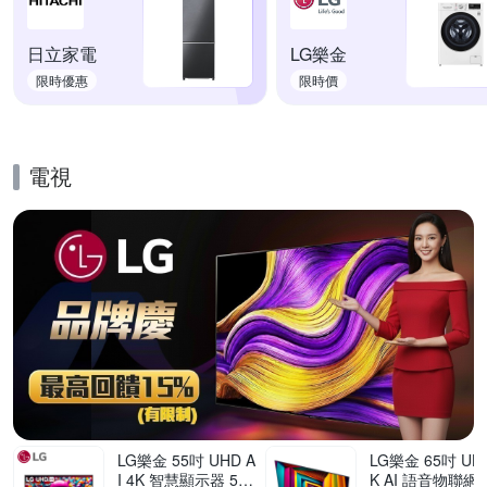
日立家電
LG樂金
限時優惠
限時價
電視
的優惠推薦活動
LG樂金 55吋 UHD A
LG樂金 65吋 UHD
I 4K 智慧顯示器 55
K AI 語音物聯網