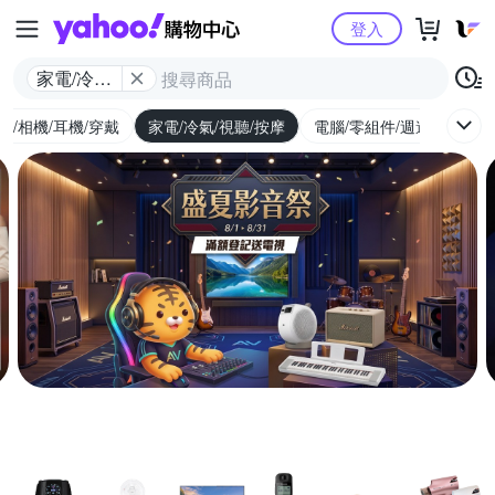
Yahoo購物中心
登入
家電/冷氣/
視聽/按摩
機/相機/耳機/穿戴
家電/冷氣/視聽/按摩
電腦/零組件/週邊/遊戲