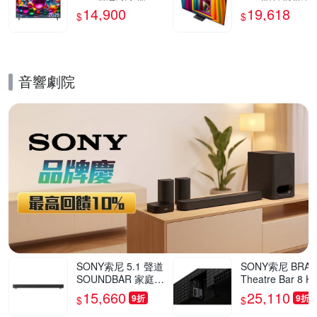
UA7550PTA
器 65UT911C0T
14,900
19,618
$
$
三年保固 含基本
裝
音響劇院
的優惠推薦活動
SONY索尼 5.1 聲道
SONY索尼 BRAV
SOUNDBAR 家庭劇
Theatre Bar 8 H
院組 HT-S60
8000 環繞音場
15,660
25,110
9折
9折
$
$