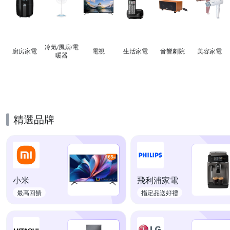
冷氣/風扇/電
廚房家電
電視
生活家電
音響劇院
美容家電
暖器
精選品牌
小米
飛利浦家電
最高回饋
指定品送好禮