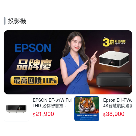
投影機
的優惠推薦活動
EPSON EF-61W Ful
Epson EH-TW62
l HD 迷你智慧投影
4K智慧劇院遊戲
機700流明 古典白
21,900
38,900
$
$