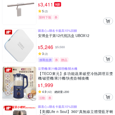
3,411
$
9折
5
(
2
)
限時下殺
券
購衷心+聯名卡最高10%回饋
安博盒子第12代視訊盒 UBOX12
5,246
$
$
5,580
3
(
2
)
挑戰低價
券
贈品
豆漿機/果汁機/調理機/開水機
【TECO東元】多功能蔬果破壁冷熱調理豆漿
機/破壁機/果汁機/快煮壺/輔食機
1,999
$
4.9
(
42
)
總銷量>200
活動
券
購衷心+聯名卡最高10%回饋
【美國Life n Soul】360°真無線立體聲藍牙喇