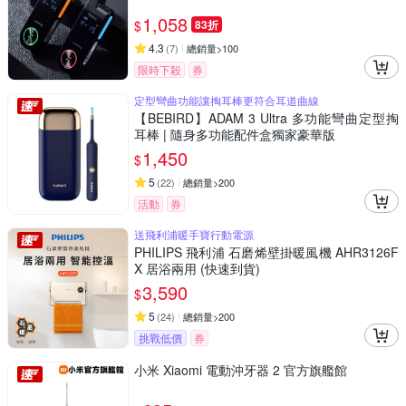
1,058
$
83折
4.3
(
7
)
總銷量>100
限時下殺
券
定型彎曲功能讓掏耳棒更符合耳道曲線
【BEBIRD】ADAM 3 Ultra 多功能彎曲定型掏
耳棒 | 隨身多功能配件盒獨家豪華版
1,450
$
5
(
22
)
總銷量>200
活動
券
送飛利浦暖手寶行動電源
PHILIPS 飛利浦 石磨烯壁掛暖風機 AHR3126F
X 居浴兩用 (快速到貨)
3,590
$
5
(
24
)
總銷量>200
挑戰低價
券
小米 Xiaomi 電動沖牙器 2 官方旗艦館