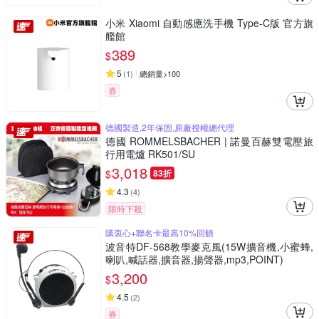
小米 Xiaomi 自動感應洗手機 Type-C版 官方旗
艦館
389
$
5
(
1
)
總銷量>100
券
德國製造,2年保固,原廠授權總代理
德國 ROMMELSBACHER | 諾曼百赫雙電壓旅
行用電爐 RK501/SU
3,018
$
83折
4.3
(
4
)
限時下殺
購衷心+聯名卡最高10%回饋
波音特DF-568教學麥克風(15W擴音機,小蜜蜂,
喇叭,喊話器,擴音器,揚聲器,mp3,POINT)
3,200
$
4.5
(
2
)
券