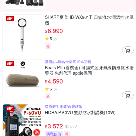
SHARP夏普 IB-WX901T 四氣流水潤溫控吹風
機
6,990
$
5
(
2
)
券
購衷心+聯名卡最高10%回饋
Beats Pill (香檳金) 可攜式藍牙無線防潑抗水揚
聲器 先創代理 apple保固
4,590
$
5
(
3
)
券
送原廠手電筒/台廠精製
HORA P-60VU 雙頻防水對講機(10W)
3,572
$
$
3,800
挑戰低價
券