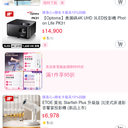
限時下殺
券
購衷心+聯名卡最高10%回饋
【Optoma】奧圖碼4K UHD 3LED投影機 Phot
on Life PK31
14,900
$
5
(
1
)
券
美容家電瘋搶價限時95折
滿1件享95折
購衷心+聯名卡最高10%回饋
ETOE 翼拓 Starfish Plus 升級版 沉浸式床邊影
音饗宴投影機 (新品上市)
6,978
$
5
(
2
)