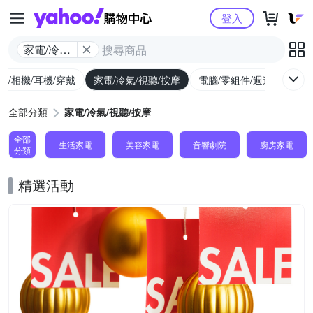
Yahoo購物中心
登入
家電/冷氣/
視聽/按摩
機/相機/耳機/穿戴
家電/冷氣/視聽/按摩
電腦/零組件/週邊/遊戲
全部分類
家電/冷氣/視聽/按摩
全部
生活家電
美容家電
音響劇院
廚房家電
分類
精選活動