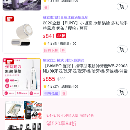
4.3
(
16
)
總銷量>100
券
挑戰市場輕量級冰鎮渦輪風扇
2026全新【FUNY】小坦克 冰鎮渦輪 多功能手
持風扇 奶茶 / 櫻粉 / 莫藍
841
$
85折
4.8
(
5
)
總銷量>100
限時下殺
券
獨家自訂模式 8檔水位調節
【SAMPO 聲寶】攜帶型電動沖牙機WB-Z2003
NL(沖牙器/洗牙器/潔牙機/噴牙機/牙線機/沖齒
機/刷牙機)
855
$
$
899
4.8
(
27
)
總銷量>100
挑戰低價
券
8/4~8/16 七夕情人節 滿額94折
滿520享94折