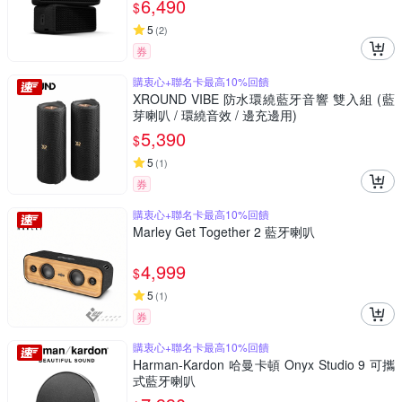
6,490
$
5
(
2
)
券
購衷心+聯名卡最高10%回饋
XROUND VIBE 防水環繞藍牙音響 雙入組 (藍
芽喇叭 / 環繞音效 / 邊充邊用)
5,390
$
5
(
1
)
券
購衷心+聯名卡最高10%回饋
Marley Get Together 2 藍牙喇叭
4,999
$
5
(
1
)
券
購衷心+聯名卡最高10%回饋
Harman-Kardon 哈曼卡頓 Onyx Studio 9 可攜
式藍牙喇叭