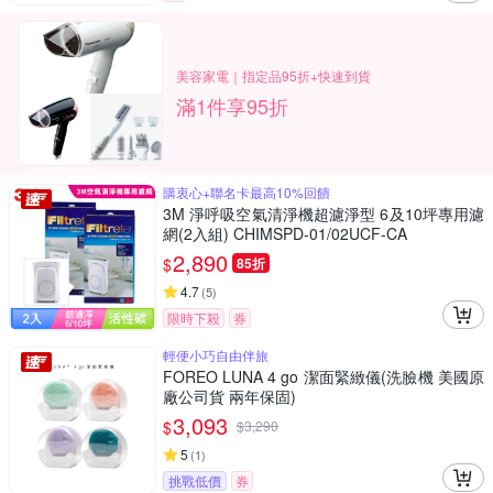
美容家電｜指定品95折+快速到貨
滿1件享95折
購衷心+聯名卡最高10%回饋
3M 淨呼吸空氣清淨機超濾淨型 6及10坪專用濾
網(2入組) CHIMSPD-01/02UCF-CA
2,890
$
85折
4.7
(
5
)
限時下殺
券
輕便小巧自由伴旅
FOREO LUNA 4 go 潔面緊緻儀(洗臉機 美國原
廠公司貨 兩年保固)
3,093
$
$
3,290
5
(
1
)
挑戰低價
券