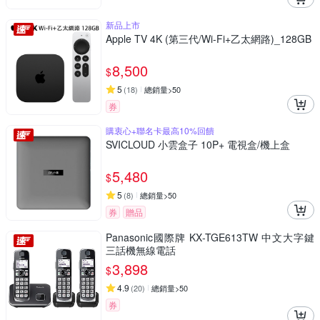
新品上市
Apple TV 4K (第三代/Wi-Fi+乙太網路)_128GB
8,500
$
5
(
18
)
總銷量>50
券
購衷心+聯名卡最高10%回饋
SVICLOUD 小雲盒子 10P+ 電視盒/機上盒
5,480
$
5
(
8
)
總銷量>50
券
贈品
Panasonic國際牌 KX-TGE613TW 中文大字鍵
三話機無線電話
3,898
$
4.9
(
20
)
總銷量>50
券