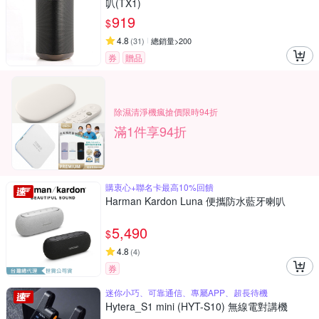
叭(TX1)
919
$
4.8
(
31
)
總銷量>200
券
贈品
除濕清淨機瘋搶價限時94折
滿1件享94折
購衷心+聯名卡最高10%回饋
Harman Kardon Luna 便攜防水藍牙喇叭
5,490
$
4.8
(
4
)
券
迷你小巧、可靠通信、專屬APP、超長待機
Hytera_S1 mini (HYT-S10) 無線電對講機