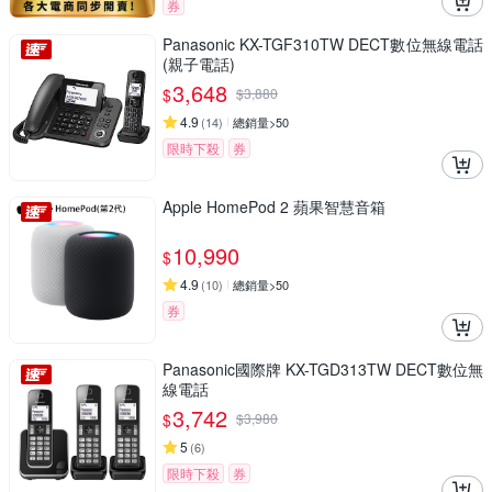
券
Panasonic KX-TGF310TW DECT數位無線電話
(親子電話)
3,648
$
$
3,880
4.9
(
14
)
總銷量>50
限時下殺
券
Apple HomePod 2 蘋果智慧音箱
10,990
$
4.9
(
10
)
總銷量>50
券
Panasonic國際牌 KX-TGD313TW DECT數位無
線電話
3,742
$
$
3,980
5
(
6
)
限時下殺
券