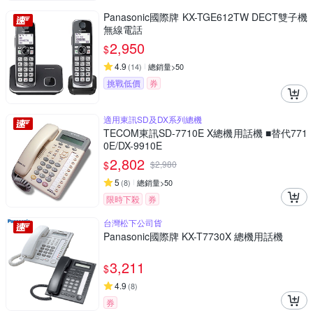
Panasonic國際牌 KX-TGE612TW DECT雙子機
無線電話
2,950
$
4.9
(
14
)
總銷量>50
挑戰低價
券
適用東訊SD及DX系列總機
TECOM東訊SD-7710E X總機用話機 ■替代771
0E/DX-9910E
2,802
$
$
2,980
5
(
8
)
總銷量>50
限時下殺
券
台灣松下公司貨
Panasonic國際牌 KX-T7730X 總機用話機
3,211
$
4.9
(
8
)
券