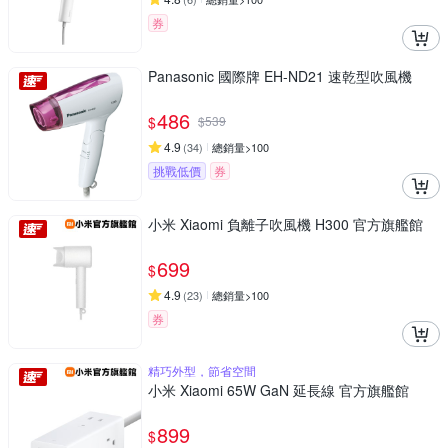
券
Panasonic 國際牌 EH-ND21 速乾型吹風機
486
$
$
539
4.9
(
34
)
總銷量>100
挑戰低價
券
小米 Xiaomi 負離子吹風機 H300 官方旗艦館
699
$
4.9
(
23
)
總銷量>100
券
精巧外型，節省空間
小米 Xiaomi 65W GaN 延長線 官方旗艦館
899
$