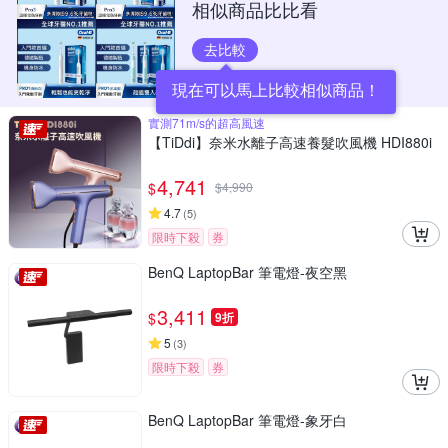
相似商品比比看
去比較
現在可以馬上比較相似商品！
實測71m/s的超高風速
【TiDdi】奈米水離子高速養髮吹風機 HDI880i
4,741
$
$
4,990
4.7
(
5
)
限時下殺
券
BenQ LaptopBar 筆電燈-夜空黑
3,411
$
9折
5
(
3
)
限時下殺
券
BenQ LaptopBar 筆電燈-象牙白