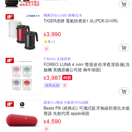
獨家Drip Logic 順暢出水
TIGER虎牌 電氣快煮壺1.0L(PCK-G10R)
3,990
$
5
(
1
)
券
T-Sonic 尖端技術
FOREO LUNA 4 mini 雙面迷你淨透潔面儀(洗
臉機 美國原廠公司貨 兩年保固)
3,987
$
89折
挑戰低價
券
購衷心+聯名卡最高10%回饋
Beats Pill (經典紅) 可攜式藍牙無線防潑抗水揚
聲器 先創代理 apple保固
4,590
$
券