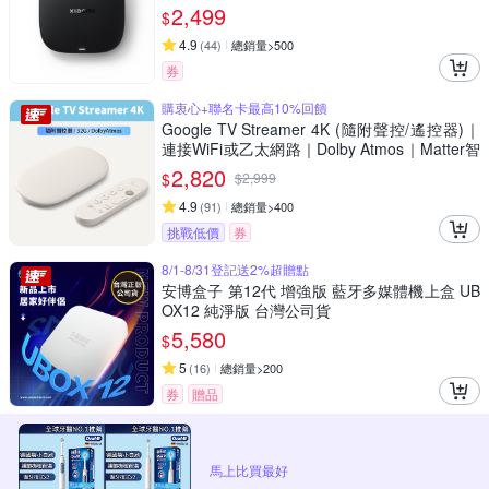
2,499
$
4.9
(
44
)
總銷量>500
券
購衷心+聯名卡最高10%回饋
Google TV Streamer 4K (隨附聲控/遙控器)｜
連接WiFi或乙太網路｜Dolby Atmos｜Matter智
慧串聯｜安裝App播放Netflix/Disney+/Youtube
2,820
$
$
2,999
4.9
(
91
)
總銷量>400
挑戰低價
券
8/1-8/31登記送2%超贈點
安博盒子 第12代 增強版 藍牙多媒體機上盒 UB
OX12 純淨版 台灣公司貨
5,580
$
5
(
16
)
總銷量>200
券
贈品
馬上比買最好