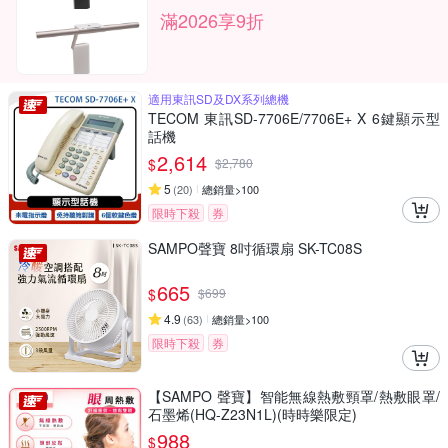
滿2026享9折
適用東訊SD及DX系列總機
TECOM 東訊SD-7706E/7706E+ X 6鍵顯示型
話機
2,614
$
$
2,780
5
(
20
)
總銷量>100
限時下殺
券
SAMPO聲寶 8吋循環扇 SK-TC08S
665
$
$
699
4.9
(
63
)
總銷量>100
限時下殺
券
【SAMPO 聲寶】智能無線熱敷頸罩/熱敷眼罩/
石墨烯(HQ-Z23N1L)(時時樂限定)
988
$