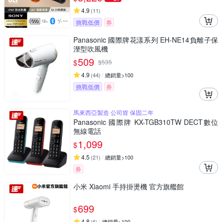
4.9
(
11
)
挑戰低價
券
Panasonic 國際牌花漾系列 EH-NE14負離子保
溼型吹風機
509
$
$
535
4.9
(
44
)
總銷量>100
挑戰低價
券
馬來西亞製造 公司貨 保固二年
Panasonic 國際牌 KX-TGB310TW DECT數位
無線電話
1,099
$
4.5
(
21
)
總銷量>100
券
小米 Xiaomi 手持掛燙機 官方旗艦館
699
$
4.8
(
6
)
總銷量>100