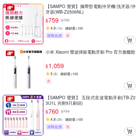
【SAMPO 聲寶】攜帶型電動沖牙機/洗牙器/沖
牙器(WB-Z2506NL)
759
$
$
798
4.9
(
10
)
總銷量>100
挑戰低價
券
小米 Xiaomi 聲波掃振電動牙刷 Pro 官方旗艦館
1,059
$
5
(
8
)
總銷量>100
券
【SAMPO 聲寶】 五段式音波電動牙刷(TB-Z2
3U1L 共附9只刷頭)
760
$
$
799
4.8
(
26
)
總銷量>100
挑戰低價
券