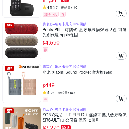
$
4.9
(
16
)
總銷量>100
限時下殺
券
購衷心+聯名卡最高10%回饋
Beats Pill + 可攜式 藍牙無線揚聲器 3色 可選
先創代理 apple保固
4,590
$
券
購衷心+聯名卡最高10%回饋
小米 Xiaomi Sound Pocket 官方旗艦館
449
$
5
(
23
)
總銷量>100
券
購衷心+聯名卡最高10%回饋
SONY索尼 ULT FIELD 1 無線可攜式藍牙喇叭
SRS-ULT10 公司貨 保固12個月
3,229
$
89折