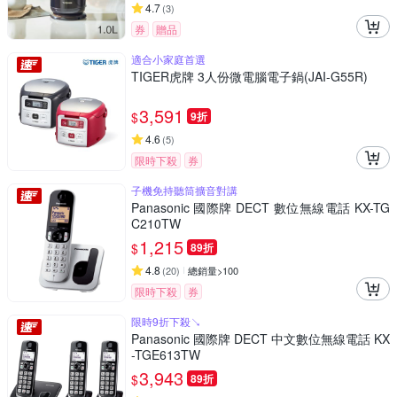
4.7
(
3
)
券
贈品
適合小家庭首選
TIGER虎牌 3人份微電腦電子鍋(JAI-G55R)
3,591
$
9折
4.6
(
5
)
限時下殺
券
子機免持聽筒擴音對講
Panasonic 國際牌 DECT 數位無線電話 KX-TG
C210TW
1,215
$
89折
4.8
(
20
)
總銷量>100
限時下殺
券
限時9折下殺↘
Panasonic 國際牌 DECT 中文數位無線電話 KX
-TGE613TW
3,943
$
89折