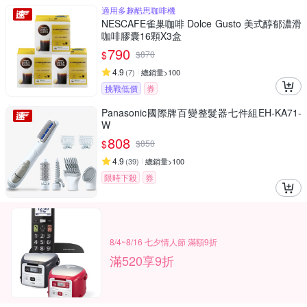
適用多趣酷思咖啡機
NESCAFE雀巢咖啡 Dolce Gusto 美式醇郁濃滑
咖啡膠囊16顆X3盒
790
$
$
870
4.9
(
7
)
總銷量>100
挑戰低價
券
Panasonic國際牌百變整髮器七件組EH-KA71-
W
808
$
$
850
4.9
(
39
)
總銷量>100
限時下殺
券
8/4~8/16 七夕情人節 滿額9折
滿520享9折