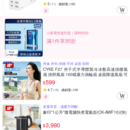
5
(
11
)
總銷量>100
券
小家電快速到貨｜限時95折
滿1件享95折
夾傘 夾包 掛腰 手持 桌面 掛脖
CYKE F27 夾子式半導體製冷冰敷高速掛腰風
扇 掛脖風扇 100檔暴力渦輪扇 桌面降溫風扇 可
掛/可夾/可立
599
$
4.7
(
19
)
總銷量>100
券
多重享受，溫暖不間斷
象印*1公升*微電腦快煮電氣壺(CK-AWF10)(快)
3,990
$