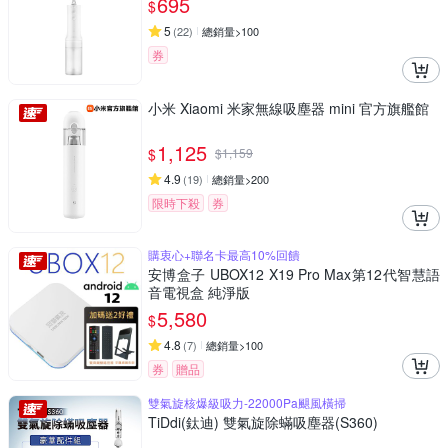
695
$
5
(
22
)
總銷量>100
券
小米 Xiaomi 米家無線吸塵器 mini 官方旗艦館
1,125
$
$
1,159
4.9
(
19
)
總銷量>200
限時下殺
券
購衷心+聯名卡最高10%回饋
安博盒子 UBOX12 X19 Pro Max第12代智慧語
音電視盒 純淨版
5,580
$
4.8
(
7
)
總銷量>100
券
贈品
雙氣旋核爆級吸力-22000Pa颶風橫掃
TiDdi(鈦迪) 雙氣旋除蟎吸塵器(S360)