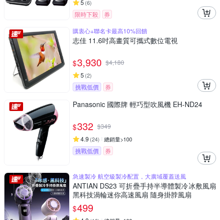
5
(
6
)
限時下殺
券
購衷心+聯名卡最高10%回饋
志佳 11.6吋高畫質可攜式數位電視
3,930
$
$
4,180
5
(
2
)
挑戰低價
券
Panasonic 國際牌 輕巧型吹風機 EH-ND24
332
$
$
349
4.9
(
24
)
總銷量>100
挑戰低價
券
急速製冷 航空級製冷配置，大廣域覆蓋送風
ANTIAN DS23 可折疊手持半導體製冷冰敷風扇
黑科技渦輪迷你高速風扇 隨身掛脖風扇
499
$