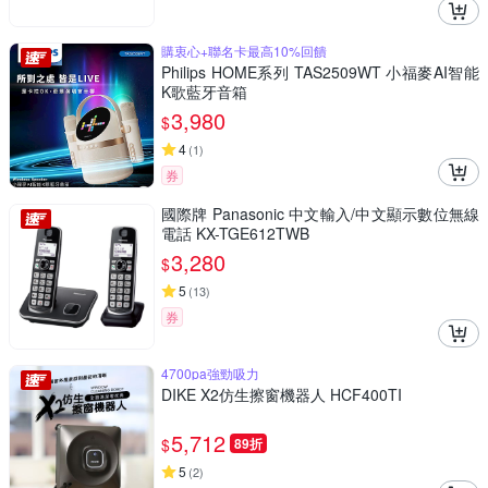
購衷心+聯名卡最高10%回饋
Philips HOME系列 TAS2509WT 小福麥AI智能
K歌藍牙音箱
3,980
$
4
(
1
)
券
國際牌 Panasonic 中文輸入/中文顯示數位無線
電話 KX-TGE612TWB
3,280
$
5
(
13
)
券
4700pa強勁吸力
DIKE X2仿生擦窗機器人 HCF400TI
5,712
$
89折
5
(
2
)