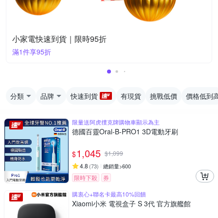
小家電快速到貨｜限時95折
滿1件享95折
分類
品牌
快速到貨
有現貨
挑戰低價
價格低到
限量送阿虎撲克牌購物車顯示為主
德國百靈Oral-B-PRO1 3D電動牙刷
1,045
$
$
1,099
4.8
(
73
)
總銷量>600
限時下殺
券
購衷心+聯名卡最高10%回饋
Xiaomi小米 電視盒子 S 3代 官方旗艦館