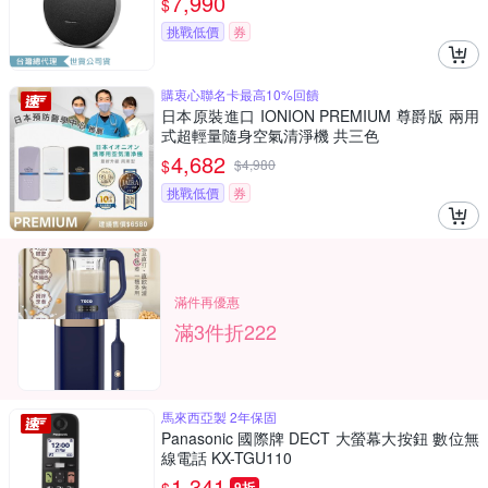
7,990
$
挑戰低價
券
購衷心聯名卡最高10%回饋
日本原裝進口 IONION PREMIUM 尊爵版 兩用
式超輕量隨身空氣清淨機 共三色
4,682
$
$
4,980
挑戰低價
券
滿件再優惠
滿3件折222
馬來西亞製 2年保固
Panasonic 國際牌 DECT 大螢幕大按鈕 數位無
線電話 KX-TGU110
1,341
9折