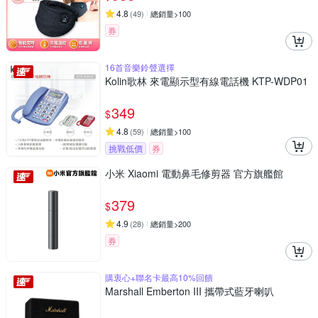
4.8
(
49
)
總銷量>100
券
16首音樂鈴聲選擇
Kolin歌林 來電顯示型有線電話機 KTP-WDP01
349
$
4.8
(
59
)
總銷量>100
挑戰低價
券
小米 Xiaomi 電動鼻毛修剪器 官方旗艦館
379
$
4.9
(
28
)
總銷量>200
券
購衷心+聯名卡最高10%回饋
Marshall Emberton III 攜帶式藍牙喇叭