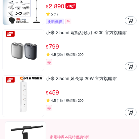
2,890
$
79折
5
(
1
)
挑戰低價
券
小米 Xiaomi 電動刮鬍刀 S200 官方旗艦館
799
$
4.9
(
20
)
總銷量>200
券
小米 Xiaomi 延長線 20W 官方旗艦館
459
$
4.8
(
18
)
總銷量>200
券
家電神券🔥限時優惠9折