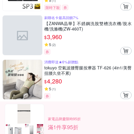
5
(
1
)
限時下殺
券
刷聯名卡最高回饋7%
【ZANWA晶華】不銹鋼洗脫雙槽洗衣機/脫水
機/洗滌機(ZW-460T)
3,960
$
5
(
2
)
券
消費即送★6%超贈點
tokuyo 空氣波腰臀腿按摩器 TF-626 (4in1/美臀
扭腰久坐不累)
4,280
$
5
(
1
)
券
家電品牌慶限時95折
滿1件享95折