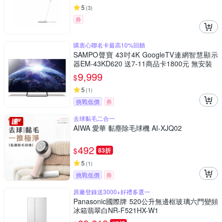
5
(
3
)
券
購衷心聯名卡最高10%回饋
SAMPO聲寶 43吋4K GoogleTV連網智慧顯示
器EM-43KD620 送7-11商品卡1800元 無安裝
9,999
$
5
(
1
)
挑戰低價
券
去球黏毛二合一
AIWA 愛華 黏塵除毛球機 AI-XJQ02
492
$
83折
5
(
1
)
挑戰低價
券
原廠登錄送3000+好禮多選一
Panasonic國際牌 520公升無邊框玻璃六門變頻
冰箱翡翠白NR-F521HX-W1