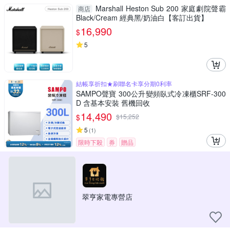
Marshall Heston Sub 200 家庭劇院聲霸
商店
Black/Cream 經典黑/奶油白【客訂出貨】
16,990
$
5
結帳享折扣★刷聯名卡享分期0利率
SAMPO聲寶 300公升變頻臥式冷凍櫃SRF-300
D 含基本安裝 舊機回收
14,490
$
$
15,252
5
(
1
)
限時下殺
券
贈品
翠亨家電專營店