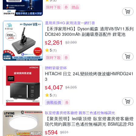
限時下殺
券
贈品
選用禾淨HG 家用清潔一網打盡
【禾淨家用HG】Dyson戴森 適用V8/SV11系列
DC8240 3900mAh 副廠吸塵器配件 鋰電池
2,261
$
$
2,380
5
(
1
)
限時下殺
券
贈輕瓷吸管杯
HITACHI 日立 24L變頻燒烤微波爐HMRDG241
3
4,047
$
$
4,305
5
(
1
)
挑戰低價
券
臥室燈書房燈客廳燈 圓形三色遙控無極調光
【聚美照明】led吸頂燈 臥室燈書房燈客廳燈
現代簡約圓形三色遙控無極調光 BSMI認證:R3
E558【30cm圓形【雙金線銀線】遙控無極調
594
$
$
631
光】