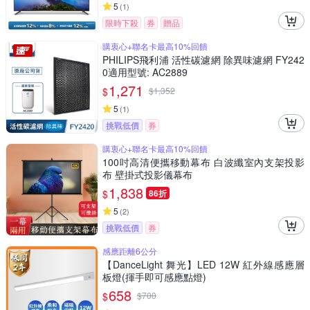
5
(
1
)
限時下殺
券
贈品
購衷心+聯名卡最高10%回饋
PHILIPS飛利浦 活性碳濾網 除異味濾網 FY242
0適用型號: AC2889
1,271
$
$
1,352
5
(
1
)
挑戰低價
券
購衷心+聯名卡最高10%回饋
100吋高清便攜移動幕布 白波纖室內支架投影
布 壁掛式投影儀幕布
1,838
$
86折
5
(
2
)
挑戰低價
券
感應距離6公分
【DanceLight 舞光】LED 12W 紅外線感應層
板燈(揮手即可感應點燈)
658
$
$
700