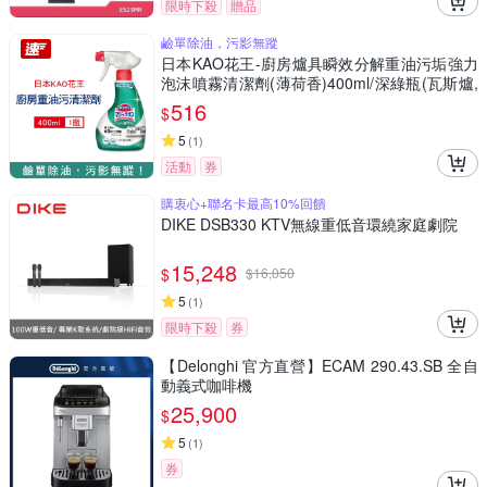
限時下殺
贈品
鹼單除油，污影無蹤
日本KAO花王-廚房爐具瞬效分解重油污垢強力
泡沫噴霧清潔劑(薄荷香)400ml/深綠瓶(瓦斯爐,
抽油煙機,爐架,流理台,家電器清潔)
516
$
5
(
1
)
活動
券
購衷心+聯名卡最高10%回饋
DIKE DSB330 KTV無線重低音環繞家庭劇院
15,248
$
$
16,050
5
(
1
)
限時下殺
券
【Delonghi 官方直營】ECAM 290.43.SB 全自
動義式咖啡機
25,900
$
5
(
1
)
券