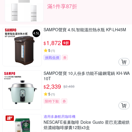
滿1件享87折
SAMPO聲寶 4.5L智能溫控熱水瓶 KP-LH45M
1,872
$
9折
5
(
1
)
挑戰低價
券
SAMPO聲寶 10人份多功能不鏽鋼電鍋 KH-WA
10T
2,339
$
$
2,488
5
(
1
)
限時下殺
券
適用多趣酷思咖啡機
NESCAFE雀巢咖啡 Dolce Gusto 星巴克濃縮烘
焙濃縮咖啡膠囊12顆x3盒