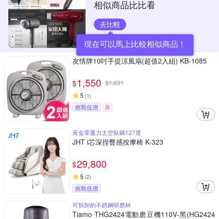
相似商品比比看
去比較
友情牌10吋手提涼風扇(超值2入組) KB-1085
1,550
$
$
1,631
5
(
1
)
挑戰低價
券
黃金零重力太空臥躺127度
JHT i芯深捏臀感按摩椅 K-323
29,800
$
5
(
2
)
挑戰低價
可拆卸的不銹鋼研磨杯
Tiamo THG2424電動磨豆機110V-黑(HG2424