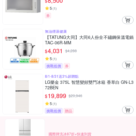
8,500
$
5
(
1
)
券
無油煙蒸健康
【TATUNG大同】大同6人份全不鏽鋼保溫電鍋
TAC-06R-MM
4,031
$
$
4,288
5
(
1
)
挑戰低價
券
8/1-8/31送3%超贈點
LG樂金 375L 智慧變頻雙門冰箱 香草白 GN-L3
72BEN
19,899
$
$
20,946
5
(
1
)
挑戰低價
贈品
國際牌洗冰87折+快速到貨