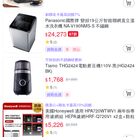
刷聯名卡最高回饋7%
Panasonic國際牌 變頻19公斤智能聯網直立溫
水洗衣機 NA-V190NMS-S 不鏽鋼
24,273
$
87折
5
(
2
)
挑戰低價
券
贈品
可拆卸的不銹鋼研磨杯
Tiamo THG2424電動磨豆機110V-黑(HG2424
BK)
1,768
$
$
1,880
5
(
1
)
挑戰低價
券
購衷心+聯名卡最高10%回饋
美國Honeywell 適用 HPA720WTWV1 兩年份專
用濾網組 HEPA濾網HRF-Q720V1 x2盒+顆粒
活性碳濾網HRF-L720 x2盒
5,226
$
$
5,559
5
(
1
)