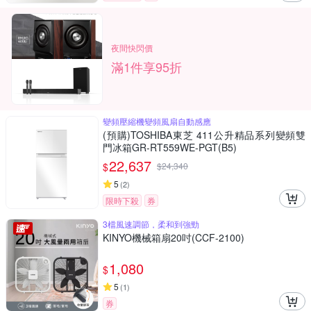
夜間快閃價
滿1件享95折
變頻壓縮機變頻風扇自動感應
(預購)TOSHIBA東芝 411公升精品系列變頻雙
門冰箱GR-RT559WE-PGT(B5)
22,637
$
$
24,340
5
(
2
)
限時下殺
券
3檔風速調節，柔和到強勁
KINYO機械箱扇20吋(CCF-2100)
1,080
$
5
(
1
)
券