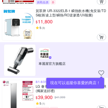
挑戰低價
券
賀眾牌 UR-3322ELB-1 瞬熱飲水機(免安裝/TD
S檢測/桌上型/瞬熱/RO逆滲透/UV殺菌)
11,800
$
5
(
3
)
車麗屋官方旗艦店
8/1-8/31送6%超贈點
現在可以追蹤你喜愛的商店！
LG 奢華鏡面款 WIFI 智慧電子衣櫥 E523MR
(獨家送好禮)
39,900
$
$
41,999
5
(
1
)