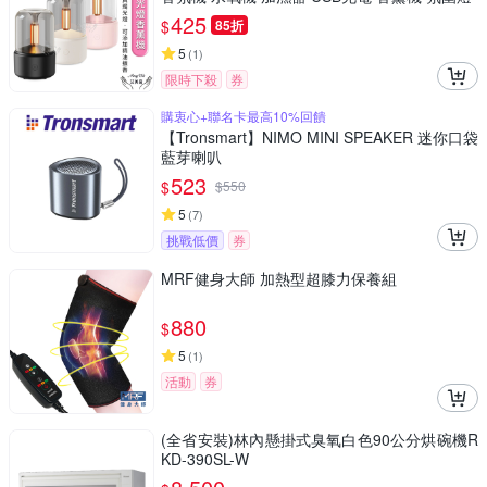
425
$
85折
5
(
1
)
限時下殺
券
購衷心+聯名卡最高10%回饋
【Tronsmart】NIMO MINI SPEAKER 迷你口袋
藍芽喇叭
523
$
$
550
5
(
7
)
挑戰低價
券
MRF健身大師 加熱型超膝力保養組
880
$
5
(
1
)
活動
券
(全省安裝)林內懸掛式臭氧白色90公分烘碗機R
KD-390SL-W