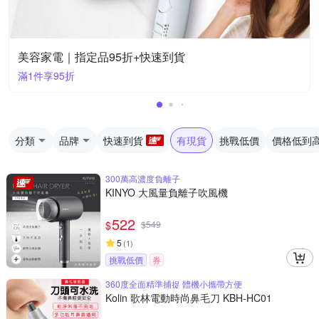
美容家電｜指定品95折+快速到貨
滿1件享95折
分類
品牌
快速到貨
有現貨
挑戰低價
價格低到
300萬高濃度負離子
KINYO 大風量負離子吹風機
522
$
$
549
5
(
1
)
挑戰低價
券
360度全面精準捕捉 體機小攜帶方便
Kolin 歌林電動時尚鼻毛刀 KBH-HC01