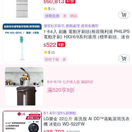
60,813
$
87折
5
(
1
)
挑戰低價
券
贈品
優質杜邦刷毛 磨圓處理 適用多機型
1卡4入 副廠 電動牙刷頭(相容飛利浦 PHILIPS
電動牙刷) HX3/6/9系列適用 (標準刷頭、迷你
刷頭、兒童專用、敏感型、深層齒間、牙齦呵
522
$
9折
護....等多種款式)【超優惠】
5
(
2
)
限時下殺
券
8/4~8/16 七夕情人節 滿額9折
滿520享9折
8/1-8/31送6%超贈點
LG樂金 22公斤 蒸洗脫 AI DD™蒸氣滾筒洗衣
機 冰瓷白 WD-S22FW
38,703
$
39,900