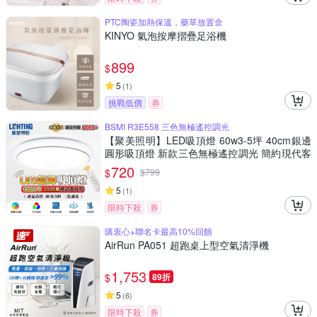
PTC陶瓷加熱保溫，藥草放置盒
KINYO 氣泡按摩摺疊足浴機
899
$
5
(
1
)
挑戰低價
券
BSMI R3E558 三色無極遙控調光
【聚美照明】LED吸頂燈 60w3-5坪 40cm銀邊
圓形吸頂燈 新款三色無極遙控調光 簡約現代客
廳圓形書房陽台臥室燈飾（保固兩年 售後無
720
$
$
799
憂）
5
(
1
)
限時下殺
券
購衷心+聯名卡最高10%回饋
AirRun PA051 超跑桌上型空氣清淨機
1,753
$
89折
5
(
6
)
限時下殺
券