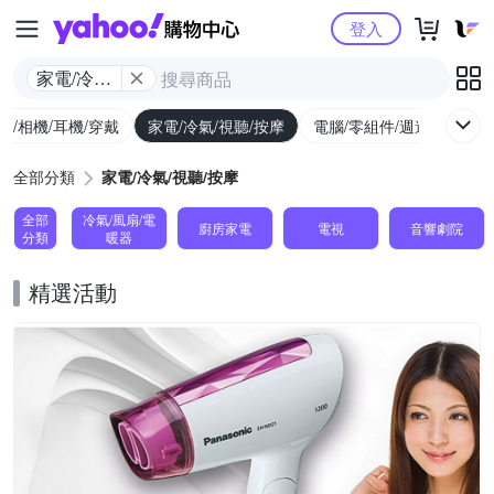
Yahoo購物中心
登入
家電/冷氣/
視聽/按摩
機/相機/耳機/穿戴
家電/冷氣/視聽/按摩
電腦/零組件/週邊/遊戲
全部分類
家電/冷氣/視聽/按摩
全部
冷氣/風扇/電
廚房家電
電視
音響劇院
分類
暖器
精選活動