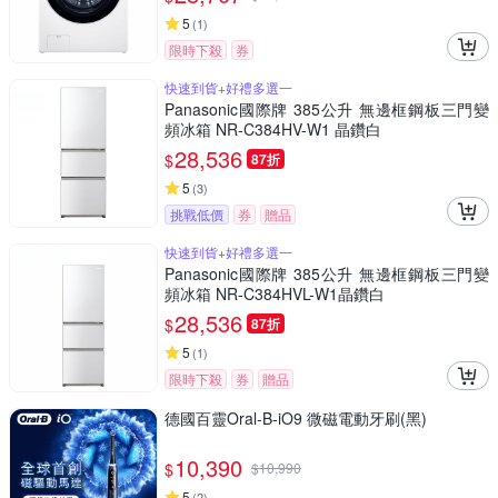
5
(
1
)
限時下殺
券
快速到貨+好禮多選一
Panasonic國際牌 385公升 無邊框鋼板三門變
頻冰箱 NR-C384HV-W1 晶鑽白
28,536
$
87折
5
(
3
)
挑戰低價
券
贈品
快速到貨+好禮多選一
Panasonic國際牌 385公升 無邊框鋼板三門變
頻冰箱 NR-C384HVL-W1晶鑽白
28,536
$
87折
5
(
1
)
限時下殺
券
贈品
德國百靈Oral-B-iO9 微磁電動牙刷(黑)
10,390
$
$
10,990
5
(
2
)