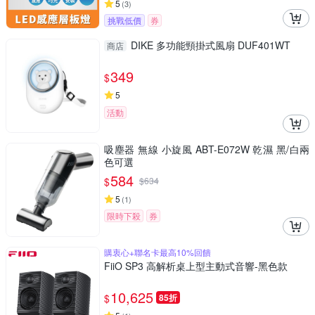
5
(
3
)
挑戰低價
券
DIKE 多功能頸掛式風扇 DUF401WT
商店
349
$
5
活動
吸塵器 無線 小旋風 ABT-E072W 乾濕 黑/白兩
色可選
584
$
$
634
5
(
1
)
限時下殺
券
購衷心+聯名卡最高10%回饋
FiiO SP3 高解析桌上型主動式音響-黑色款
10,625
$
85折