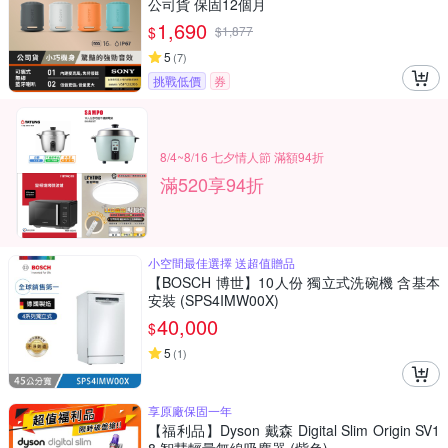
公司貨 保固12個月
1,690
$
$
1,877
5
(
7
)
挑戰低價
券
8/4~8/16 七夕情人節 滿額94折
滿520享94折
小空間最佳選擇 送超值贈品
【BOSCH 博世】10人份 獨立式洗碗機 含基本
安裝 (SPS4IMW00X)
40,000
$
5
(
1
)
享原廠保固一年
【福利品】Dyson 戴森 Digital Slim Origin SV1