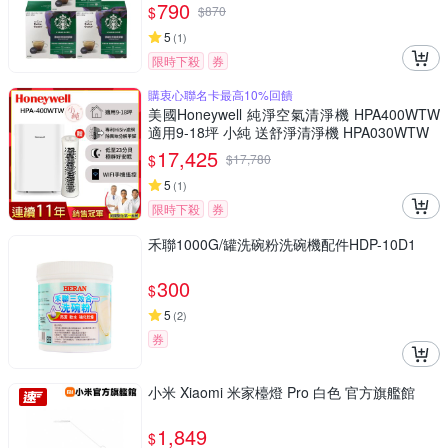
790
$
$
870
5
(
1
)
限時下殺
券
購衷心聯名卡最高10%回饋
美國Honeywell 純淨空氣清淨機 HPA400WTW
適用9-18坪 小純 送舒淨清淨機 HPA030WTW
17,425
$
$
17,780
5
(
1
)
限時下殺
券
禾聯1000G/罐洗碗粉洗碗機配件HDP-10D1
300
$
5
(
2
)
券
小米 Xiaomi 米家檯燈 Pro 白色 官方旗艦館
1,849
$