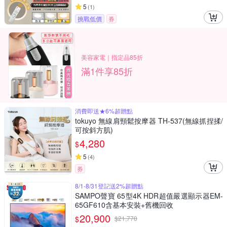
5
(
1
)
挑戰低價
券
美容家電｜指定品85折
滿1件享85折
消費即送★6%超贈點
tokuyo 無線肩頸鬆按摩器 TH-537(無線抓捏揉/
可按斜方肌)
4,280
$
5
(
4
)
券
8/1-8/31登記送2%超贈點
SAMPO聲寶 65型4K HDR超值嚴選顯示器EM-
65GF610含基本安裝+舊機回收
20,900
$
$
21,770