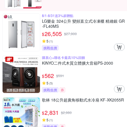
8/1-8/31送3%超贈點
LG樂金 324公升 變頻直立式冷凍櫃 精緻銀 GR
-FL40MS
26,505
$
$
27,900
5
(
1
)
挑戰低價
購衷心+聯名卡最高10%回饋
KINYO二件式木質立體擴大音箱PS-2000
562
$
$
591
5
(
5
)
挑戰低價
券
歌林 18公升超廣角移動式水冷扇 KF-XK2055R
2,831
$
$
2,980
5
(
1
)
挑戰低價
券