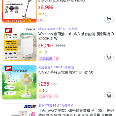
8 智慧輕量無線吸塵器 (紫色)
8,999
$
5
(
3
)
券
購衷心+聯名卡最高10%回饋
Whirlpool惠而浦 10L 第六感智能清淨除濕機 D
S202HDTW
6,267
$
$
6,666
5
(
1
)
挑戰低價
券
內建容量1800mAh鋰電池
KINYO 手持充電風扇5吋 UF-2150
285
$
$
299
5
(
2
)
限時下殺
券
滿1件下殺85折 ˋ售價已折ˊ
【Amywo艾美窩】燭光燈香薰機IM-120 小夜燈
香氛機 水氧機 加濕器 USB充電 香薰機 氛圍燈