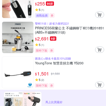
255
$
86折
5
(
1
)
挑戰低價
券
雙榨汁頭｜超省力握把設計
PRINCESS荷蘭公主 不鏽鋼柳丁榨汁機201851
(ABS+不鏽鋼榨汁頭)
2,691
$
9折
5
(
1
)
限時下殺
券
購衷心+聯名卡最高10%回饋
YoungTone 智慧音頻主機 YS200
1,501
$
$
1,580
5
(
2
)
限時下殺
券
馬上比買最好