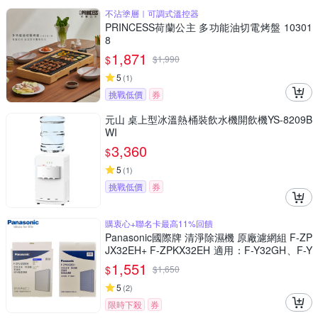
不沾塗層｜可調式溫控器
PRINCESS荷蘭公主 多功能油切電烤盤 10301
8
1,871
$
$
1,990
5
(
1
)
挑戰低價
券
元山 桌上型冰溫熱桶裝飲水機開飲機YS-8209B
WI
3,360
$
5
(
1
)
挑戰低價
券
購衷心+聯名卡最高11%回饋
Panasonic國際牌 清淨除濕機 原廠濾網組 F-ZP
JX32EH+ F-ZPKX32EH 適用：F-Y32GH、F-Y
32JH、F-Y36JH
1,551
$
$
1,650
5
(
2
)
限時下殺
券