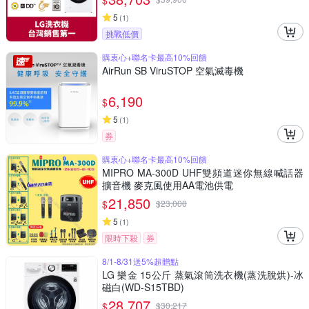
$
5
(
1
)
挑戰低價
購衷心+聯名卡最高10%回饋
AirRun SB ViruSTOP 空氣滅毒機
6,190
$
5
(
1
)
券
購衷心+聯名卡最高10%回饋
MIPRO MA-300D UHF雙頻道迷你無線喊話器
擴音機 麥克風使用AA電池供電
21,850
$
$
23,000
5
(
1
)
限時下殺
券
8/1-8/31送5%超贈點
LG 樂金 15公斤 蒸氣滾筒洗衣機(蒸洗脫烘)-冰
磁白(WD-S15TBD)
28,707
$
$
30,217