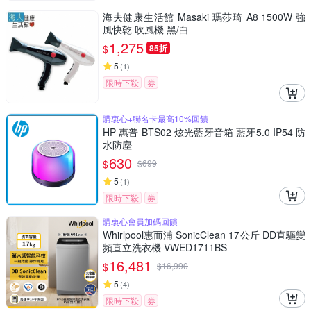
海夫健康生活館 Masaki 瑪莎琦 A8 1500W 強
風快乾 吹風機 黑/白
1,275
$
85折
5
(
1
)
限時下殺
券
購衷心+聯名卡最高10%回饋
HP 惠普 BTS02 炫光藍牙音箱 藍牙5.0 IP54 防
水防塵
630
$
$
699
5
(
1
)
限時下殺
券
購衷心會員加碼回饋
Whirlpool惠而浦 SonicClean 17公斤 DD直驅變
頻直立洗衣機 VWED1711BS
16,481
$
$
16,990
5
(
4
)
限時下殺
券