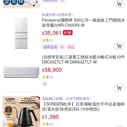
快速到貨+好禮多選一
Panasonic國際牌 500公升一級能效三門變頻冰
箱雪霧白NR-C505XV-W
35,061
$
87折
5
(
1
)
挑戰低價
券
贈品
(含標準安裝)三菱重工變頻冷暖分離式冷氣10坪
DXC63ZTLT-W-DXK63ZTLT-W
58,900
$
5
(
1
)
券
流線細口壺嘴，出水平穩好掌控
【SONGEN松井】日系飛梭溫控手沖品茗咖啡
壺/電水壺/快煮壺(SG-103HB(B))
1,380
$
5
(
1
)