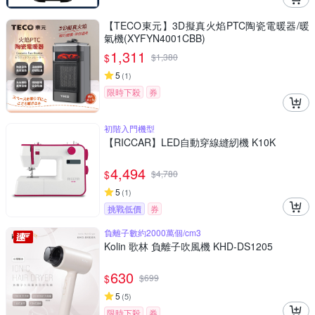
【TECO東元】3D擬真火焰PTC陶瓷電暖器/暖
氣機(XYFYN4001CBB)
1,311
$
$
1,380
5
(
1
)
限時下殺
券
初階入門機型
【RICCAR】LED自動穿線縫紉機 K10K
4,494
$
$
4,780
5
(
1
)
挑戰低價
券
負離子數約2000萬個/cm3
Kolin 歌林 負離子吹風機 KHD-DS1205
630
$
$
699
5
(
5
)
限時下殺
券