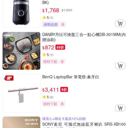
BK)
1,768
$
$
1,880
5
(
1
)
挑戰低價
券
DANBY丹比可換盤三合一點心機DB-301WM(內
贈油刷)
872
$
89折
5
(
1
)
限時下殺
券
BenQ LaptopBar 筆電燈-象牙白
3,411
$
9折
5
(
2
)
限時下殺
券
購衷心+聯名卡最高10%回饋
SONY索尼 可攜式無線藍牙喇叭 SRS-XB100