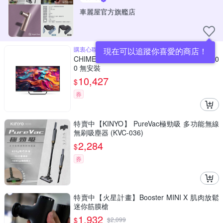
車麗屋官方旗艦店
購衷心聯名卡最高10%回饋
現在可以追蹤你喜愛的商店！
CHIMEI奇美 50吋4K連網智慧顯示器TL-50Q20
0 無安裝
10,427
$
券
特賣中【KINYO】 PureVac極勁吸 多功能無線
無刷吸塵器 (KVC-036)
2,284
$
券
特賣中【火星計畫】Booster MINI X 肌肉放鬆
迷你筋膜槍
1,932
$
$
2,099