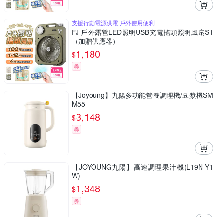
支援行動電源供電 戶外使用便利
FJ 戶外露營LED照明USB充電搖頭照明風扇S1
（加贈供應器）
1,180
$
券
【Joyoung】九陽多功能營養調理機/豆漿機SM
M55
3,148
$
券
【JOYOUNG九陽】高速調理果汁機(L19N-Y1
W)
1,348
$
券