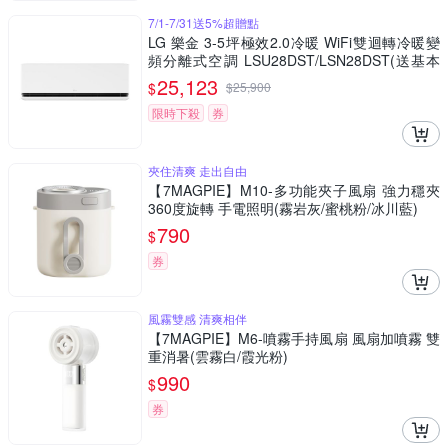
7/1-7/31送5%超贈點
LG 樂金 3-5坪極效2.0冷暖 WiFi雙迴轉冷暖變
頻分離式空調 LSU28DST/LSN28DST(送基本
安裝)
25,123
$
$
25,900
限時下殺
券
夾住清爽 走出自由
【7MAGPIE】M10-多功能夾子風扇 強力穩夾
360度旋轉 手電照明(霧岩灰/蜜桃粉/冰川藍)
790
$
券
風霧雙感 清爽相伴
【7MAGPIE】M6-噴霧手持風扇 風扇加噴霧 雙
重消暑(雲霧白/霞光粉)
990
$
券