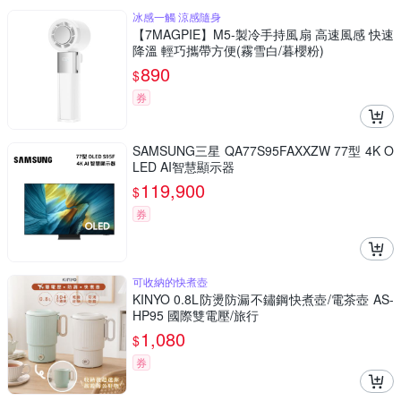
冰感一觸 涼感隨身
【7MAGPIE】M5-製冷手持風扇 高速風感 快速
降溫 輕巧攜帶方便(霧雪白/暮櫻粉)
890
$
券
SAMSUNG三星 QA77S95FAXXZW 77型 4K O
LED AI智慧顯示器
119,900
$
券
可收納的快煮壺
KINYO 0.8L防燙防漏不鏽鋼快煮壺/電茶壺 AS-
HP95 國際雙電壓/旅行
1,080
$
券