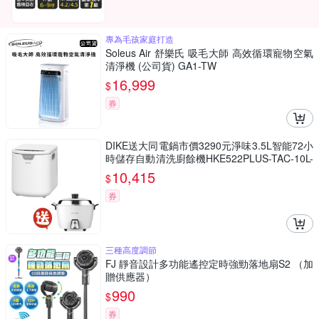
專為毛孩家庭打造
Soleus Air 舒樂氏 吸毛大師 高效循環寵物空氣
清淨機 (公司貨) GA1-TW
16,999
$
券
DIKE送大同電鍋市價3290元淨味3.5L智能72小
時儲存自動清洗廚餘機HKE522PLUS-TAC-10L-
MCW
10,415
$
券
三種高度調節
FJ 靜音設計多功能遙控定時強勁落地扇S2 （加
贈供應器）
990
$
券