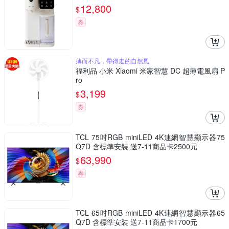
年份濾心*1
12,800
$
券
薄而不凡，帶得走的自然風
福利品 小米 Xiaomi 米家智慧 DC 超薄電風扇 P
ro
3,199
$
券
TCL 75吋RGB miniLED 4K連網智慧顯示器75
Q7D 含標準安裝 送7-11商品卡2500元
63,990
$
券
TCL 65吋RGB miniLED 4K連網智慧顯示器65
Q7D 含標準安裝 送7-11商品卡1700元