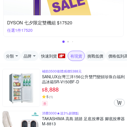
DYSON 七夕限定雙機組 $17520
任選1件17520
分類
品牌
快速到貨
有現貨
挑戰低價
價格低到
補助3500後體感價5388元
SANLUX台灣三洋156公升雙門變頻珍珠白福利
品冰箱SR-V150BF-D
8,888
$
5
(
1
)
券
消費3000★送3%超贈點
TAKASHIMA 高島 踏踏 足底按摩器 腳底按摩器
M-8813