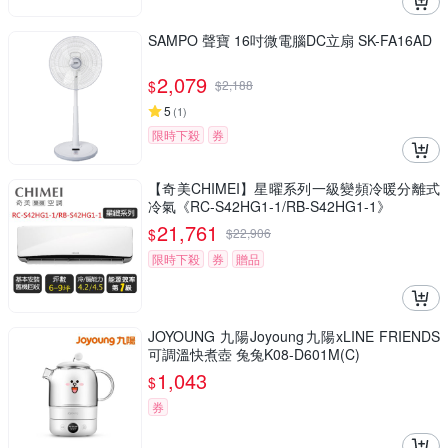
SAMPO 聲寶 16吋微電腦DC立扇 SK-FA16AD
2,079
$
$
2,188
5
(
1
)
限時下殺
券
【奇美CHIMEI】星曜系列一級變頻冷暖分離式
冷氣《RC-S42HG1-1/RB-S42HG1-1》
21,761
$
$
22,906
限時下殺
券
贈品
JOYOUNG 九陽Joyoung九陽xLINE FRIENDS
可調溫快煮壺 兔兔K08-D601M(C)
1,043
$
券