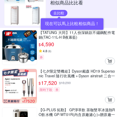
相似商品比比看
去比較
現在可以馬上比較相似商品！
【TATUNG 大同】11人份深鍋款不鏽鋼配件電
鍋(TAC-11L-H B夜幕藍)
4,590
$
4.8
(
6
)
券
【七夕限定雙機組】Dyson戴森 HD19 Superso
nic Travel 隨行吹風機＋Dyson airstrait 二合一
吹風直髮器 HT01
17,520
$
$
18,290
限時下殺
券
【G-PLUS 拓勤】 GP淨萃飲 茶咖雙萃冰溫熱R
O飲水機 GP-WT01R(內含原廠濾心)+贈原廠一