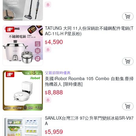
券
TATUNG 大同 11人份深鍋款不鏽鋼配件電鍋(T
AC-11L-H P星辰粉)
4,590
$
券
父親節限時優惠
美國iRobot Roomba 105 Combo 自動集塵掃
拖機器人 [限時優惠]
8,888
$
券
SANLUX台灣三洋 97公升單門變頻冰箱SR-V97
A
5,959
$