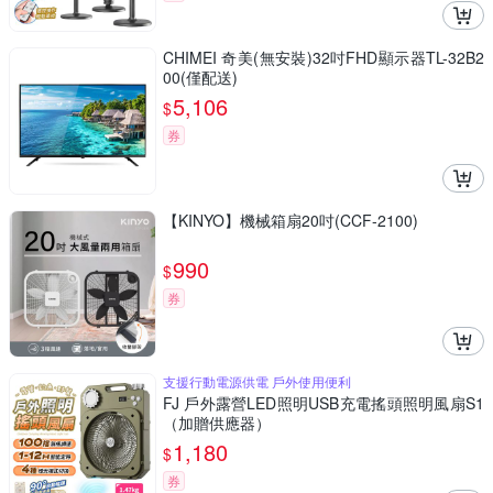
CHIMEI 奇美(無安裝)32吋FHD顯示器TL-32B2
00(僅配送)
5,106
$
券
【KINYO】機械箱扇20吋(CCF-2100)
990
$
券
支援行動電源供電 戶外使用便利
FJ 戶外露營LED照明USB充電搖頭照明風扇S1
（加贈供應器）
1,180
$
券