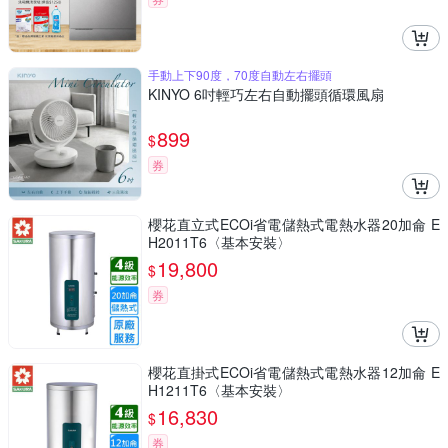
手動上下90度，70度自動左右擺頭
KINYO 6吋輕巧左右自動擺頭循環風扇
899
$
券
櫻花直立式ECOi省電儲熱式電熱水器20加侖 E
H2011T6〈基本安裝〉
19,800
$
券
櫻花直掛式ECOi省電儲熱式電熱水器12加侖 E
H1211T6〈基本安裝〉
16,830
$
券