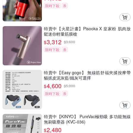
限時下殺
券
特賣中【火星計畫】Pisooka X 皇家粉 肌肉放
鬆迷你輕量筋膜槍
3,312
$
$
3,600
限時下殺
券
特賣中【Easy gogo】 無線筋舒福夾揉按摩帶
貓抓皮泥灰藍/鐵灰可選擇
4,600
$
$
5,000
限時下殺
券
特賣中【KINYO】 PureVac極勁吸 多功能無線
無刷吸塵器 (KVC-036)
2,480
$