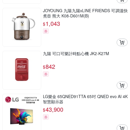
JOYOUNG 九陽九陽xLINE FRIENDS 可調溫快
煮壺 熊大 K08-D601M(B)
1,043
$
券
九陽 可口可樂計時點心機 JK2-K27M
842
$
券
LG樂金 65QNED91TTA 65吋 QNED evo AI 4K
智慧顯示器
43,900
$
券