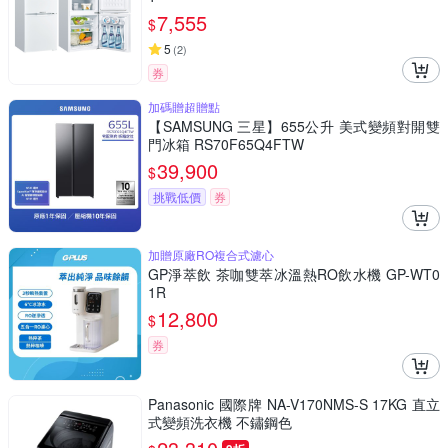
7,555
$
5
(
2
)
券
加碼贈超贈點
【SAMSUNG 三星】655公升 美式變頻對開雙
門冰箱 RS70F65Q4FTW
39,900
$
挑戰低價
券
加贈原廠RO複合式濾心
GP淨萃飲 茶咖雙萃冰溫熱RO飲水機 GP-WT0
1R
12,800
$
券
Panasonic 國際牌 NA-V170NMS-S 17KG 直立
式變頻洗衣機 不鏽鋼色