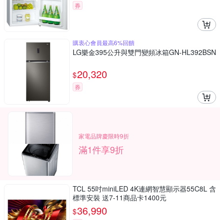
券
購衷心會員最高6%回饋
LG樂金395公升與雙門變頻冰箱GN-HL392BSN
20,320
$
券
家電品牌慶限時9折
滿1件享9折
TCL 55吋miniLED 4K連網智慧顯示器55C8L 含
標準安裝 送7-11商品卡1400元
36,990
$