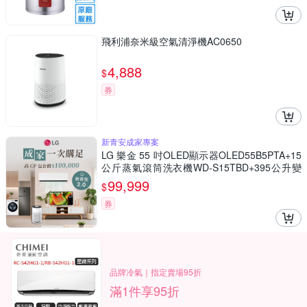
飛利浦奈米級空氣清淨機AC0650
4,888
$
券
新青安成家專案
LG 樂金 55 吋OLED顯示器OLED55B5PTA+15
公斤蒸氣滾筒洗衣機WD-S15TBD+395公升變
頻雙門冰箱GN-HL392BSN+清淨機AS601HWG
99,999
$
0+變頻空調LS-28IDHS
券
品牌冷氣｜指定賣場95折
滿1件享95折