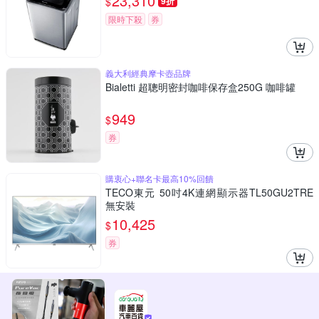
23,310
$
9折
限時下殺
券
義大利經典摩卡壺品牌
Bialetti 超聰明密封咖啡保存盒250G 咖啡罐
949
$
券
購衷心+聯名卡最高10%回饋
TECO東元 50吋4K連網顯示器TL50GU2TRE
無安裝
10,425
$
券