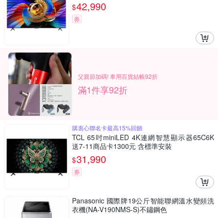
42,990
$
券
父親節加碼! 車用百貨結帳92折
滿1件享92折
購衷心聯名卡最高15%回饋
TCL 65吋miniLED 4K連網智慧顯示器65C6K
送7-11商品卡1300元 含標準安裝
31,990
$
券
Panasonic 國際牌19公斤智能聯網溫水變頻洗
衣機(NA-V190NMS-S)不鏽鋼色