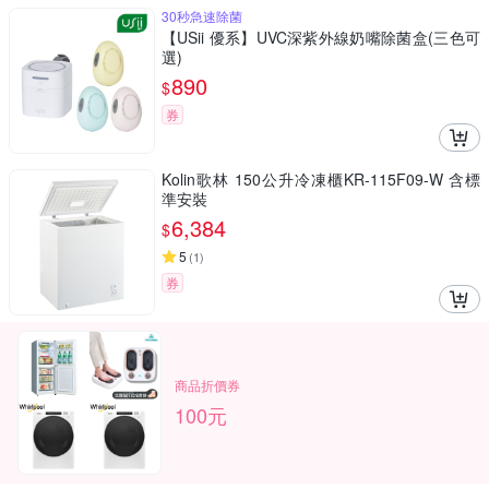
30秒急速除菌
【USii 優系】UVC深紫外線奶嘴除菌盒(三色可
選)
890
$
券
Kolin歌林 150公升冷凍櫃KR-115F09-W 含標
準安裝
6,384
$
5
(
1
)
券
商品折價券
100元