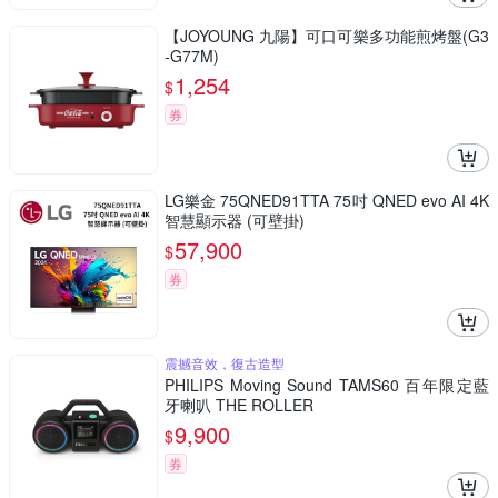
【JOYOUNG 九陽】可口可樂多功能煎烤盤(G3
-G77M)
1,254
$
券
LG樂金 75QNED91TTA 75吋 QNED evo AI 4K
智慧顯示器 (可壁掛)
57,900
$
券
震撼音效，復古造型
PHILIPS Moving Sound TAMS60 百年限定藍
牙喇叭 THE ROLLER
9,900
$
券