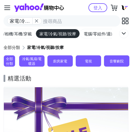
Yahoo購物中心
登入
家電/冷氣/
視聽/按摩
機/相機/耳機/穿戴
家電/冷氣/視聽/按摩
電腦/零組件/週邊/遊戲
全部分類
家電/冷氣/視聽/按摩
全部
冷氣/風扇/電
廚房家電
電視
音響劇院
分類
暖器
精選活動