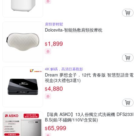
券
肩頸更輕鬆
Dolcevita-智能熱敷肩頸按摩枕
1,899
$
券
4K 解碼，高清巨幕觀影
Dream 夢想盒子．12代 青春版 智慧型語音電
視盒(3大禮包3選1)
4,880
$
券
【瑞典 ASKO】13人份獨立式洗碗機 DFS233I
B.S(銀/不鏽鋼/110V/含安裝)
65,999
$
券