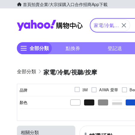
首頁
拍賣
企業/大宗採購入口
合作招商
App下載
Yahoo購物中心
家電/冷氣/
視聽/按摩
全部分類
點換券
登記送
家電/冷氣/視聽/按摩
AIWA 愛華
Be
3M
品牌
Dr.AV 聖岡科技
ErgoGr
顏色
品牌名稱
JINKON 晶工牌
JBL
電熱水器
3-5坪
攜帶型
CSPF第一級
20吋以下
多媒體喇叭
3坪以下
立扇
瓦斯熱水器
20吋
劇院喇叭
無
空氣循
4-6坪
21吋
第二
類型
適用坪數
型式
能源效率等級
適用範圍
種類
Panasonic 國際牌
PHI
肩頸按摩機
20坪以上
壁扇
46吋
手提式音響
書架型
47吋
電動
行動KTV
48吋
工業扇
手
SHARP 夏普
SONY 索
相關分類
家用劇院
直髮器
電