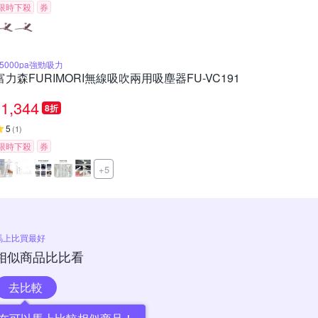
限時下殺
券
15000pa強勁吸力
富力森FURIMORI無線吸吹兩用吸塵器FU-VC191
1,344
8折
5
(
1
)
限時下殺
券
+5
馬上比買最好
相似商品比比看
去比較