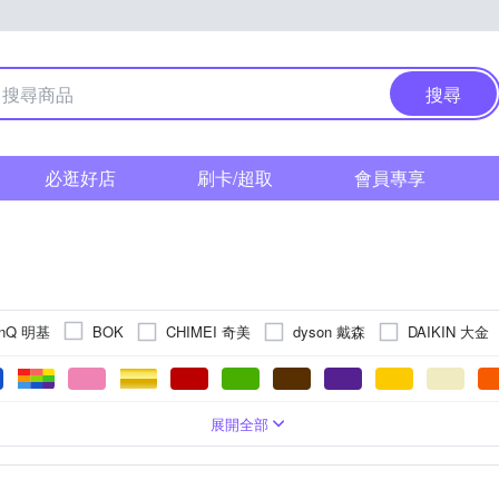
搜尋
必逛好店
刷卡/超取
會員專享
nQ 明基
CHIMEI 奇美
dyson 戴森
DAIKIN 大金
BOK
GREE 格力
HCG 和成
HERAN 禾聯
HITACHI 日立
ade
Kolin 歌林
LG 樂金
Mitsubishi 三菱
MAXE
KINYO
環扇
級
咖啡機配件
卡啦Ok喇叭
22吋
5-7坪
第一級
桌上型
24吋
5~10坪
電鍋
電腦喇叭
第四級
手持式
27吋
斜背式
5坪以下
組合式音響
第三級
直立式
30吋
隱藏式
6-8坪
EER第一級
壁掛架
32吋
手持式
電子鍋
7-9坪
37吋
陶瓷式
捕蚊燈/驅
第五級
桌上型
8-10坪
38
展開全部
LIPS 飛利浦
Rinnai 林內
SAKURA 櫻花
SAMPO 聲寶
持式
無線電對講機主機
49吋
換氣/排風扇
全自動咖啡機
50吋
水冷扇
52吋
驅鼠器
HDMI 影音傳輸線
55吋
即熱式
58吋
義式咖啡機
60吋
65吋
電火
尼
SPT 尚朋堂
SUPA FINE 勳風
SONGEN 松井
TATU
熱毯
電源線
支架/腳架
商務
傳統式
其他配件