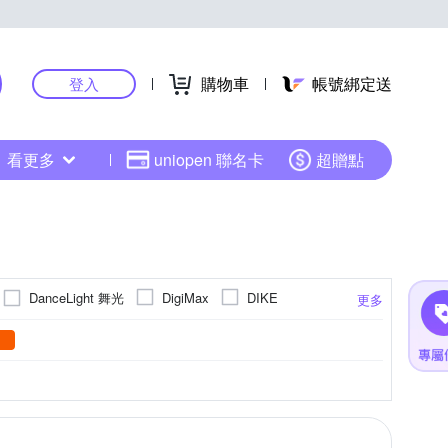
購物車
帳號綁定送
登入
看更多
uniopen 聯名卡
超贈點
DanceLight 舞光
DigiMax
DIKE
更多
HMK 鴻茂
HOSUN豪山牌
 萬士益
MIPRO
OriginalLife
蚊燈
吋
手持式風扇
CSPF第五級
專業型調理機
9-13坪
39吋
捕蚊拍
吊扇
40吋
13-20坪
桌上型
倒T式
桌扇
42吋
14-16坪
濾杯
遙控器
落地型
43吋
更多
更多
更多
更多
更多
SAMSUNG 三星
SANLUX 台灣三洋
鍋
70吋
有線電話
傳統果汁機
牙刷刷頭
NG 大同
TECO 東元
TOSHIBA 東芝