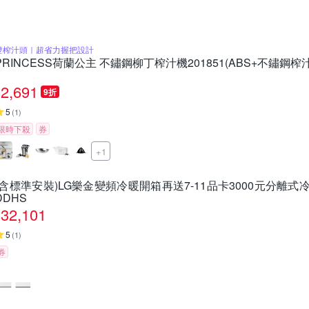
雙榨汁頭｜超省力握把設計
PRINCESS荷蘭公主 不鏽鋼柳丁榨汁機201851(ABS+不鏽鋼榨
2,691
9折
5
(
1
)
限時下殺
券
+1
(含標準安裝)LG樂金變頻冷暖開箱再送7-11品卡3000元分離式冷氣4
DDHS
32,101
5
(
1
)
券