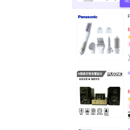
現
$
$