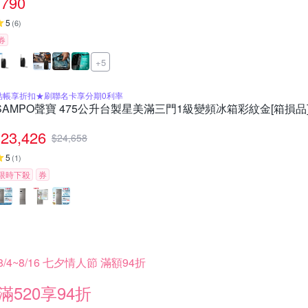
790
5
(
6
)
券
+5
結帳享折扣★刷聯名卡享分期0利率
SAMPO聲寶 475公升台製星美滿三門1級變頻冰箱彩紋金[箱損
23,426
$
24,658
5
(
1
)
限時下殺
券
8/4~8/16 七夕情人節 滿額94折
滿520享94折