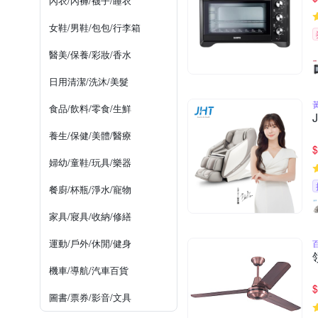
內衣/內褲/襪子/睡衣
女鞋/男鞋/包包/行李箱
醫美/保養/彩妝/香水
日用清潔/洗沐/美髮
食品/飲料/零食/生鮮
養生/保健/美體/醫療
$
婦幼/童鞋/玩具/樂器
餐廚/杯瓶/淨水/寵物
家具/寢具/收納/修繕
運動/戶外/休閒/健身
機車/導航/汽車百貨
$
圖書/票券/影音/文具