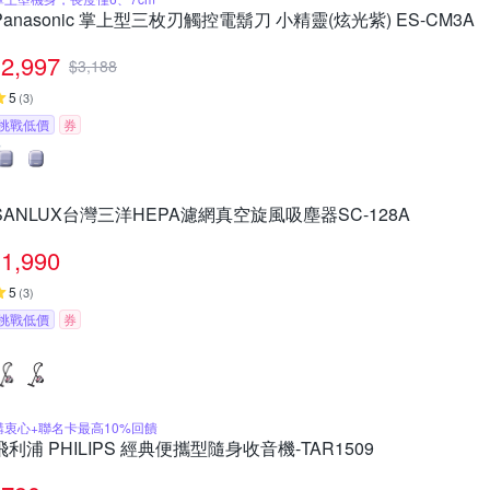
Panasonic 掌上型三枚刃觸控電鬍刀 小精靈(炫光紫) ES-CM3A
2,997
$
3,188
5
(
3
)
挑戰低價
券
SANLUX台灣三洋HEPA濾網真空旋風吸塵器SC-128A
1,990
5
(
3
)
挑戰低價
券
購衷心+聯名卡最高10%回饋
飛利浦 PHILIPS 經典便攜型隨身收音機-TAR1509