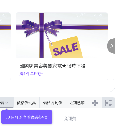
牌
友情牌
喜特麗
大家源
怡心牌
8/4~8/16 七夕情人節 滿額9折
8/4~
滿520享9折
滿520享
價
價格低到高
價格高到低
近期熱銷
免運費