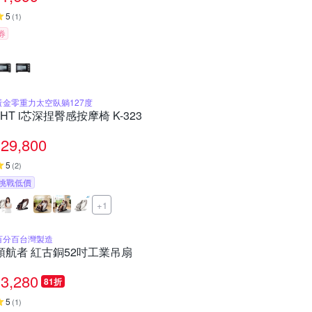
5
(
1
)
券
黃金零重力太空臥躺127度
JHT i芯深捏臀感按摩椅 K-323
29,800
5
(
2
)
挑戰低價
+1
百分百台灣製造
領航者 紅古銅52吋工業吊扇
3,280
81折
5
(
1
)