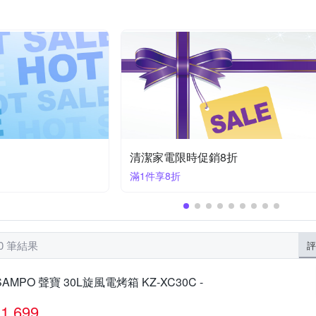
TOYAMA 特亞馬
Whirlpool 惠而浦
Xiaomi 小米
其他品
照明
莊頭北
華菱
雙星牌
音圓
領航者
4折
聲寶家電歡慶90週年｜抽膠囊咖啡機
滿1件享95折
70 筆結果
評
SAMPO 聲寶 30L旋風電烤箱 KZ-XC30C -
1,699