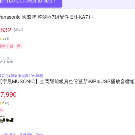
在可以馬上比較相似商品！
Panasonic 國際牌 整髮器7組配件 EH-KA71 -
832
$
840
5
(
1
)
限時下殺
券
購衷心+聯名卡最高10%回饋
【宇晨MUSONIC】金閃耀前級真空管藍芽/MP3/USB播放音響組
7,990
5
(
3
)
券
掌上型機身，長度僅6、7cm