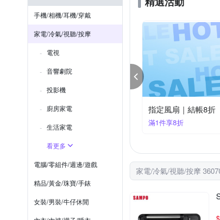
精選活動
TCL
TEV
Tiamo
手機/相機/耳機/穿戴
日本山田 YAMADA
聚美
家電/冷氣/視聽/按摩
電視
音響劇院
投影機
際牌美容美髮家電★限時下殺
廚房家電
美容家電｜指定品9
件享99折
滿1件享94折
生活家電
看更多
電腦/零組件/週邊/遊戲
家電/冷氣/視聽/按摩 360
精品/黃金/珠寶/手錶
女裝/男裝/牛仔休閒
$