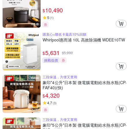
10,490
$
5
(
1
)
券
購衷心+聯名卡最高10%回饋
Whirlpool惠而浦 10L 高效除濕機 WDEE10TW
5,631
$
$
5,990
挑戰低價
券
三段保溫，方便又實用
象印*4公升*日本製 微電腦電動給水熱水瓶(CP-
FAF40)(快)
4,320
$
4.7
(
3
)
券
三段保溫，方便又實用
象印*5公升*日本製 微電腦電動給水熱水瓶(CP-