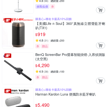
4.8
(
66
)
總銷量>200
挑戰低價
券
購衷心+聯名卡最高10%回饋
【美國Life n Soul】360°真無線立體聲藍牙喇
叭(TX1)
919
$
4.8
(
31
)
總銷量>200
券
贈品
BenQ ScreenBar Pro螢幕智能掛燈-入席偵測版
(太空黑)
4,290
$
4.9
(
38
)
總銷量>100
券
贈品
購衷心+聯名卡最高10%回饋
Harman Kardon Luna 便攜防水藍牙喇叭
5,490
$