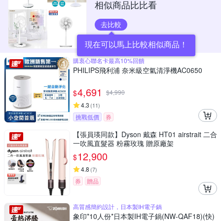
相似商品比比看
去比較
現在可以馬上比較相似商品！
購衷心聯名卡最高10%回饋
PHILIPS飛利浦 奈米級空氣清淨機AC0650
4,691
$
$
4,990
4.3
(
11
)
挑戰低價
券
【張員瑛同款】Dyson 戴森 HT01 airstrait 二合
一吹風直髮器 粉霧玫瑰 贈原廠架
12,900
$
4.8
(
7
)
券
贈品
高質感簡約設計，日本製IH電子鍋
象印*10人份*日本製IH電子鍋(NW-QAF18)(快)