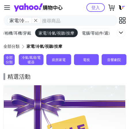
Yahoo購物中心
登入
家電/冷氣/
視聽/按摩
機/相機/耳機/穿戴
家電/冷氣/視聽/按摩
電腦/零組件/週邊/遊戲
全部分類
家電/冷氣/視聽/按摩
全部
冷氣/風扇/電
廚房家電
電視
音響劇院
分類
暖器
精選活動