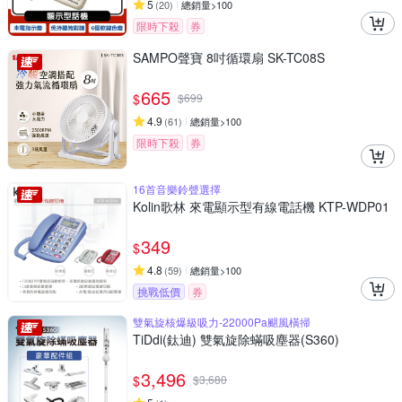
5
(
20
)
總銷量>100
限時下殺
券
SAMPO聲寶 8吋循環扇 SK-TC08S
665
$
$
699
4.9
(
61
)
總銷量>100
限時下殺
券
16首音樂鈴聲選擇
Kolin歌林 來電顯示型有線電話機 KTP-WDP01
349
$
4.8
(
59
)
總銷量>100
挑戰低價
券
雙氣旋核爆級吸力-22000Pa颶風橫掃
TiDdi(鈦迪) 雙氣旋除蟎吸塵器(S360)
3,496
$
$
3,680