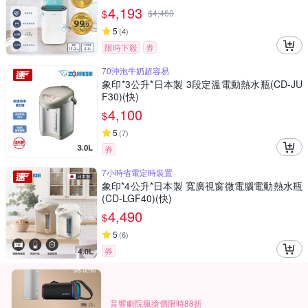
4,193
$
$
4,460
5
(
4
)
限時下殺
券
70沖泡牛奶超容易
象印*3公升*日本製 3段定溫電動熱水瓶(CD-JU
F30)(快)
4,100
$
5
(
7
)
券
7小時省電定時裝置
象印*4公升*日本製 寬廣視窗微電腦電動熱水瓶
(CD-LGF40)(快)
4,490
$
5
(
6
)
券
音響劇院瘋搶價限時88折