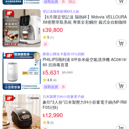
挑戰低價
券
贈品
登記送隔熱玻璃杯3入組
【6月限定登記送 隔熱杯】Mdovia VELLOURA
X8密壓萃取系統 專業全彩觸控 義式全自動咖啡
機
39,800
$
5
(
1
)
券
購衷心聯名卡最高10%回饋
PHILIPS飛利浦 9坪奈米級空氣清淨機 AC0819/
80 抗病毒首選
5,631
$
$
5,990
4.6
(
4
)
挑戰低價
券
日本製壓力IH小容量電子鍋
象印*3人份*日本製壓力IH小容量電子鍋(NP-RM
F05)(快)
12,990
$
5
(
2
)