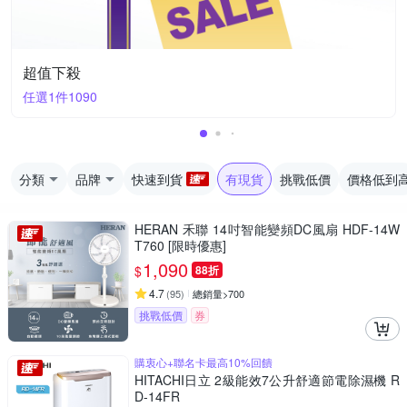
超值下殺
任選1件1090
分類
品牌
快速到貨
有現貨
挑戰低價
價格低到
HERAN 禾聯 14吋智能變頻DC風扇 HDF-14W
T760 [限時優惠]
1,090
$
88折
4.7
(
95
)
總銷量>700
挑戰低價
券
購衷心+聯名卡最高10%回饋
HITACHI日立 2級能效7公升舒適節電除濕機 R
D-14FR