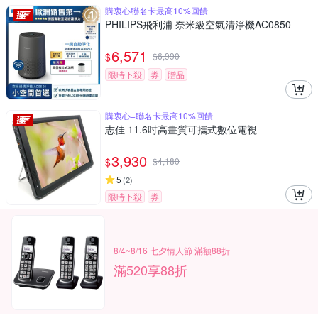
購衷心聯名卡最高10%回饋
PHILIPS飛利浦 奈米級空氣清淨機AC0850
6,571
$
$
6,990
限時下殺
券
贈品
購衷心+聯名卡最高10%回饋
志佳 11.6吋高畫質可攜式數位電視
3,930
$
$
4,180
5
(
2
)
限時下殺
券
8/4~8/16 七夕情人節 滿額88折
滿520享88折