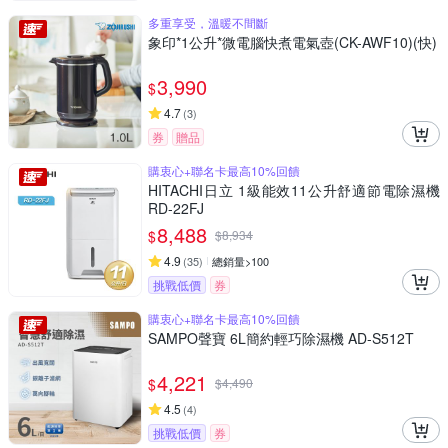
多重享受，溫暖不間斷
象印*1公升*微電腦快煮電氣壺(CK-AWF10)(快)
3,990
$
4.7
(
3
)
券
贈品
購衷心+聯名卡最高10%回饋
HITACHI日立 1級能效11公升舒適節電除濕機
RD-22FJ
8,488
$
$
8,934
4.9
(
35
)
總銷量>100
挑戰低價
券
購衷心+聯名卡最高10%回饋
SAMPO聲寶 6L簡約輕巧除濕機 AD-S512T
4,221
$
$
4,490
4.5
(
4
)
挑戰低價
券