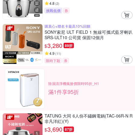
4.8
(
2
)
挑戰低價
券
購衷心+聯名卡最高10%回饋
SONY索尼 ULT FIELD 1 無線可攜式藍牙喇叭
SRS-ULT10 公司貨 保固12個月
3,280
$
89折
4.9
(
11
)
限時下殺
券
除濕清淨機瘋搶價限時95折_H1
滿1件享95折
TATUNG 大同 6人份不鏽鋼電鍋(TAC-06R-N R
非凡洋紅)(Y)
3,690
$
87折