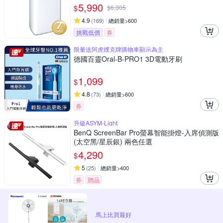
5,990
$
$
6,305
4.9
(
169
)
總銷量>600
挑戰低價
券
限量送阿虎撲克牌購物車顯示為主
德國百靈Oral-B-PRO1 3D電動牙刷
1,099
$
4.8
(
73
)
總銷量>600
券
升級ASYM-Light
BenQ ScreenBar Pro螢幕智能掛燈-入席偵測版
(太空黑/星辰銀) 兩色任選
4,290
$
5
(
25
)
總銷量>400
券
贈品
馬上比買最好