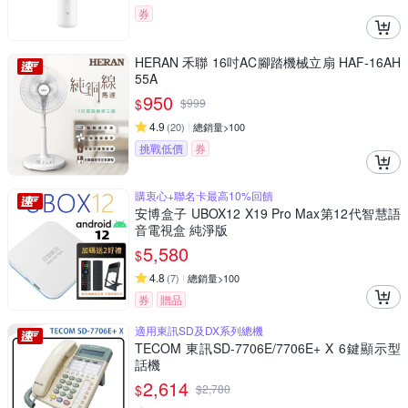
券
HERAN 禾聯 16吋AC腳踏機械立扇 HAF-16AH
55A
950
$
$
999
4.9
(
20
)
總銷量>100
挑戰低價
券
購衷心+聯名卡最高10%回饋
安博盒子 UBOX12 X19 Pro Max第12代智慧語
音電視盒 純淨版
5,580
$
4.8
(
7
)
總銷量>100
券
贈品
適用東訊SD及DX系列總機
TECOM 東訊SD-7706E/7706E+ X 6鍵顯示型
話機
2,614
$
$
2,780