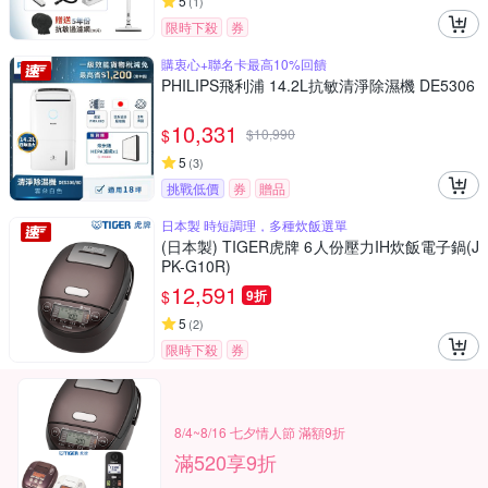
5
(
1
)
限時下殺
券
購衷心+聯名卡最高10%回饋
PHILIPS飛利浦 14.2L抗敏清淨除濕機 DE5306
10,331
$
$
10,990
5
(
3
)
挑戰低價
券
贈品
日本製 時短調理，多種炊飯選單
(日本製) TIGER虎牌 6人份壓力IH炊飯電子鍋(J
PK-G10R)
12,591
$
9折
5
(
2
)
限時下殺
券
8/4~8/16 七夕情人節 滿額9折
滿520享9折