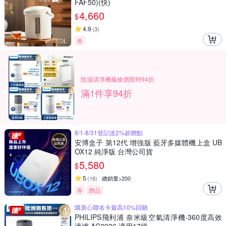
FAF50)(快)
4,660
$
4.9
(
3
)
券
除濕清淨機瘋搶價限時94折
滿1件享94折
8/1-8/31登記送2%超贈點
安博盒子 第12代 增強版 藍牙多媒體機上盒 UB
OX12 純淨版 台灣公司貨
5,580
$
5
(
16
)
總銷量>200
券
贈品
購衷心聯名卡最高10%回饋
PHILIPS飛利浦 奈米級空氣清淨機-360度高效