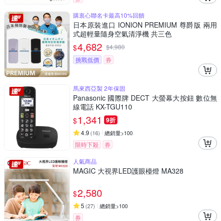
購衷心聯名卡最高10%回饋
日本原裝進口 IONION PREMIUM 尊爵版 兩用
式超輕量隨身空氣清淨機 共三色
4,682
$
$
4,980
挑戰低價
券
馬來西亞製 2年保固
Panasonic 國際牌 DECT 大螢幕大按鈕 數位無
線電話 KX-TGU110
1,341
$
9折
4.9
(
16
)
總銷量>100
限時下殺
券
人氣商品
MAGIC 大視界LED護眼檯燈 MA328
2,580
$
5
(
27
)
總銷量>100
券