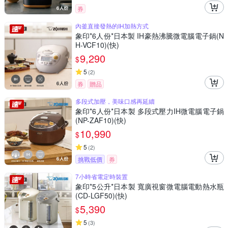
券
內釜直接發熱的IH加熱方式
象印*6人份*日本製 IH豪熱沸騰微電腦電子鍋(N
H-VCF10)(快)
9,290
$
5
(
2
)
券
贈品
多段式加壓，美味口感再延續
象印*6人份*日本製 多段式壓力IH微電腦電子鍋
(NP-ZAF10)(快)
10,990
$
5
(
2
)
挑戰低價
券
7小時省電定時裝置
象印*5公升*日本製 寬廣視窗微電腦電動熱水瓶
(CD-LGF50)(快)
5,390
$
5
(
3
)