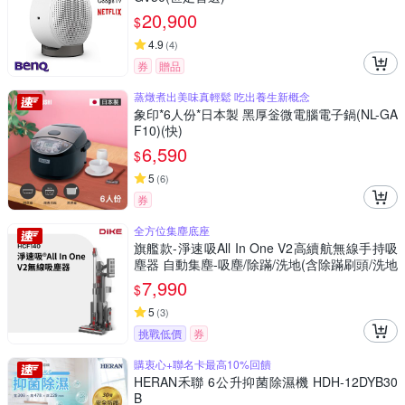
20,900
$
4.9
(
4
)
券
贈品
蒸燉煮出美味真輕鬆 吃出養生新概念
象印*6人份*日本製 黑厚釡微電腦電子鍋(NL-GA
F10)(快)
6,590
$
5
(
6
)
券
全方位集塵底座
旗艦款-淨速吸All In One V2高續航無線手持吸
塵器 自動集塵-吸塵/除蹣/洗地(含除蹣刷頭/洗地
刷頭)
7,990
$
5
(
3
)
挑戰低價
券
購衷心+聯名卡最高10%回饋
HERAN禾聯 6公升抑菌除濕機 HDH-12DYB30
B