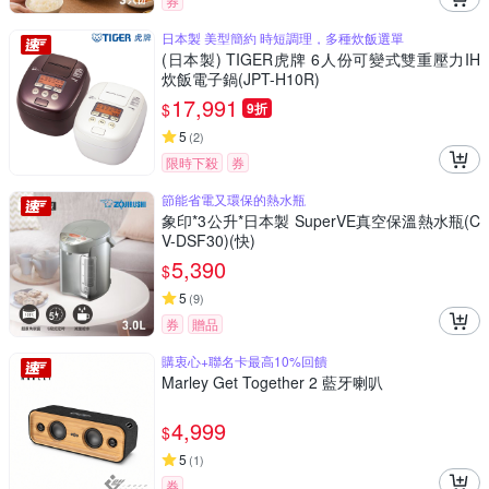
券
日本製 美型簡約 時短調理，多種炊飯選單
(日本製) TIGER虎牌 6人份可變式雙重壓力IH
炊飯電子鍋(JPT-H10R)
17,991
$
9折
5
(
2
)
限時下殺
券
節能省電又環保的熱水瓶
象印*3公升*日本製 SuperVE真空保溫熱水瓶(C
V-DSF30)(快)
5,390
$
5
(
9
)
券
贈品
購衷心+聯名卡最高10%回饋
Marley Get Together 2 藍牙喇叭
4,999
$
5
(
1
)
券