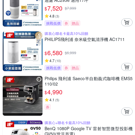
過濾 AC2936 適用17坪
7,520
$
$
7,999
4.8
(
3
)
挑戰低價
券
贈品
購衷心聯名卡最高10%回饋
PHILIPS飛利浦 奈米級空氣清淨機 AC1711
6,580
$
$
6,999
4.7
(
10
)
挑戰低價
券
贈品
Philips 飛利浦 Saeco半自動義式咖啡機 EMS5
110/02
4,990
$
4.1
(
5
)
券
購衷心+聯名卡最高10%回饋
BenQ 1080P Google TV 雷射智慧微型投影機
GV50(世足首選)