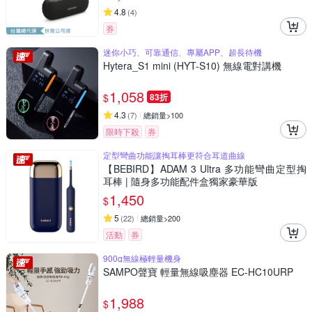
4.8
(
4
)
券
迷你小巧、可靠通信、專屬APP、超長待機
Hytera_S1 mini (HYT-S10) 無線電對講機
1,058
$
83折
4.3
(
7
)
總銷量>100
限時下殺
券
定型彎曲功能讓掏耳棒更符合耳道曲線
【BEBIRD】ADAM 3 Ultra 多功能彎曲定型掏
耳棒 | 隨身多功能配件盒獨家豪華版
1,450
$
5
(
22
)
總銷量>200
活動
券
900g無線極輕量機身
SAMPO聲寶 輕量無線吸塵器 EC-HC10URP
1,988
$