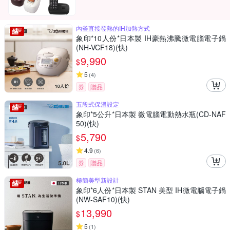
內釜直接發熱的IH加熱方式
象印*10人份*日本製 IH豪熱沸騰微電腦電子鍋
(NH-VCF18)(快)
9,990
$
5
(
4
)
券
贈品
五段式保溫設定
象印*5公升*日本製 微電腦電動熱水瓶(CD-NAF
50)(快)
5,790
$
4.9
(
6
)
券
贈品
極簡美型新設計
象印*6人份*日本製 STAN 美型 IH微電腦電子鍋
(NW-SAF10)(快)
13,990
$
5
(
1
)