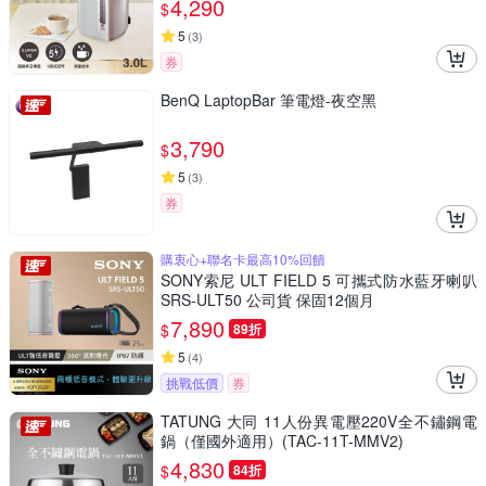
4,290
$
5
(
3
)
券
BenQ LaptopBar 筆電燈-夜空黑
3,790
$
5
(
3
)
券
購衷心+聯名卡最高10%回饋
SONY索尼 ULT FIELD 5 可攜式防水藍牙喇叭
SRS-ULT50 公司貨 保固12個月
7,890
$
89折
5
(
4
)
挑戰低價
券
TATUNG 大同 11人份異電壓220V全不鏽鋼電
鍋（僅國外適用）(TAC-11T-MMV2)
4,830
$
84折