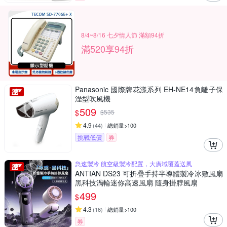
8/4~8/16 七夕情人節 滿額94折
滿520享94折
Panasonic 國際牌花漾系列 EH-NE14負離子保
溼型吹風機
509
$
$
535
4.9
(
44
)
總銷量>100
挑戰低價
券
急速製冷 航空級製冷配置，大廣域覆蓋送風
ANTIAN DS23 可折疊手持半導體製冷冰敷風扇
黑科技渦輪迷你高速風扇 隨身掛脖風扇
499
$
4.3
(
16
)
總銷量>100
券