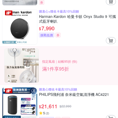
券
購衷心+聯名卡最高10%回饋
Harman-Kardon 哈曼卡頓 Onyx Studio 9 可攜
式藍牙喇叭
7,990
$
挑戰低價
券
指定風扇｜結帳95折 (快)
滿1件享95折
購衷心聯名卡最高10%回饋
PHILIPS飛利浦 奈米級空氣清淨機 AC4221
21,611
$
$
22,990
5
(
2
)