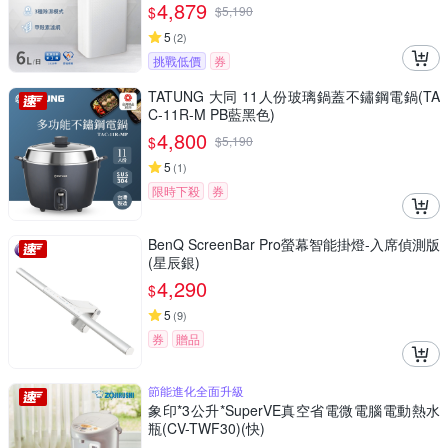
4,879
$
$
5,190
5
(
2
)
挑戰低價
券
TATUNG 大同 11人份玻璃鍋蓋不鏽鋼電鍋(TA
C-11R-M PB藍黑色)
4,800
$
$
5,190
5
(
1
)
限時下殺
券
BenQ ScreenBar Pro螢幕智能掛燈-入席偵測版
(星辰銀)
4,290
$
5
(
9
)
券
贈品
節能進化全面升級
象印*3公升*SuperVE真空省電微電腦電動熱水
瓶(CV-TWF30)(快)