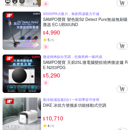
券
30000PA大吸力，無刷馬達吸力不減
SAMPO聲寶 變色龍S2 Detect Pure無線無刷吸
塵器 EC-UB30UND
4,990
$
5
(
1
)
券
微波燒烤組合烹調，先微再烤一氣呵成
SAMPO聲寶 天廚25L微電腦變頻燒烤微波爐 R
E-N253PDG
5,290
$
券
製冷除濕送風3合1一年四季皆可使用
DIKE 冰炫方便攜多功能移動式空調
10,710
$
4
(
1
)