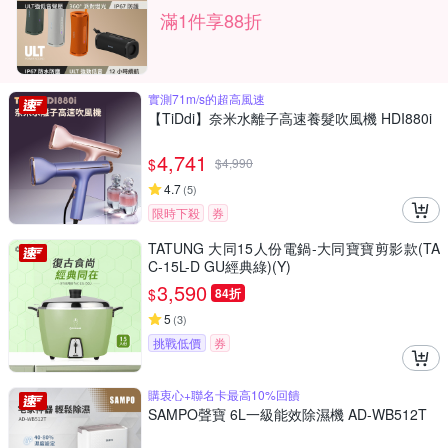
滿1件享88折
實測71m/s的超高風速
【TiDdi】奈米水離子高速養髮吹風機 HDI880i
4,741
$
$
4,990
4.7
(
5
)
限時下殺
券
TATUNG 大同15人份電鍋-大同寶寶剪影款(TA
C-15L-D GU經典綠)(Y)
3,590
$
84折
5
(
3
)
挑戰低價
券
購衷心+聯名卡最高10%回饋
SAMPO聲寶 6L一級能效除濕機 AD-WB512T