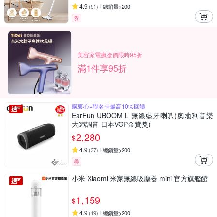
4.9
(
51
)
總銷量>200
券
美容家電瘋搶價限時95折
滿1件享95折
購衷心+聯名卡最高10%回饋
EarFun UBOOM L 無線藍牙喇叭(奧地利音樂
大師調音 日本VGP金賞獎)
2,280
$
4.9
(
37
)
總銷量>200
券
小米 Xiaomi 米家無線吸塵器 mini 官方旗艦館
1,159
$
4.9
(
19
)
總銷量>200