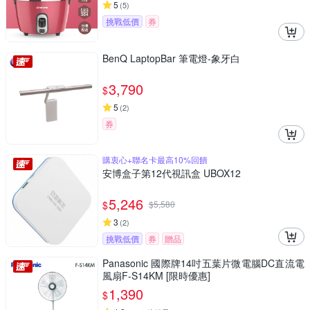
5
(
5
)
挑戰低價
券
BenQ LaptopBar 筆電燈-象牙白
3,790
$
5
(
2
)
券
購衷心+聯名卡最高10%回饋
安博盒子第12代視訊盒 UBOX12
5,246
$
$
5,580
3
(
2
)
挑戰低價
券
贈品
Panasonic 國際牌14吋五葉片微電腦DC直流電
風扇F-S14KM [限時優惠]
1,390
$