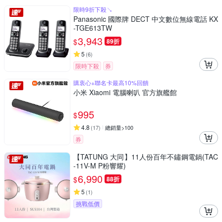
限時9折下殺↘
Panasonic 國際牌 DECT 中文數位無線電話 KX
-TGE613TW
3,943
$
89折
5
(
6
)
限時下殺
券
購衷心+聯名卡最高10%回饋
小米 Xiaomi 電腦喇叭 官方旗艦館
995
$
4.8
(
17
)
總銷量>100
券
【TATUNG 大同】11人份百年不鏽鋼電鍋(TAC
-11V-M P粉響耀)
6,990
$
88折
5
(
1
)
挑戰低價