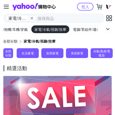
Yahoo購物中心
登入
家電/冷氣/
視聽/按摩
機/相機/耳機/穿戴
家電/冷氣/視聽/按摩
電腦/零組件/週邊/遊戲
全部分類
家電/冷氣/視聽/按摩
全部
冷氣/風扇/電
生活家電
廚房家電
美容家電
分類
暖器
精選活動