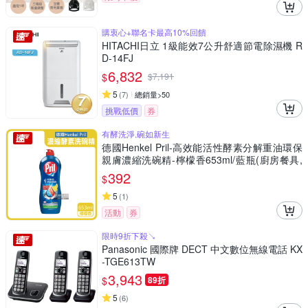
購衷心+聯名卡最高10%回饋
HITACHI日立 1級能效7公升舒適節電除濕機 R
D-14FJ
6,832
$
$
7,191
5
(
7
)
總銷量>50
挑戰低價
券
有酵洗淨,碗如新生
德國Henkel Pril-高效能活性酵素分解重油環保
親膚濃縮洗碗精-檸檬香653ml/藍瓶(廚房餐具,
碗盤,鍋具清潔劑)
392
$
5
(
1
)
活動
券
限時9折下殺↘
Panasonic 國際牌 DECT 中文數位無線電話 KX
-TGE613TW
3,943
$
89折
5
(
6
)