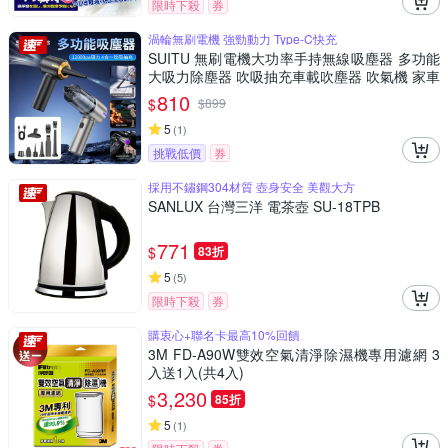
限時下殺
券
渦輪無刷電機 強勁動力 Type-C快充
SUITU 無刷電機大功率手持無線吸塵器 多功能
大吸力除塵器 吹吸抽充車載吹塵器 吹氣機 家車
兩用
810
$
$
899
5
(
1
)
挑戰低價
券
採用不鏽鋼304材質 壺身安全 美觀大方
SANLUX 台灣三洋 電茶壺 SU-18TPB
771
$
83折
5
(
5
)
限時下殺
券
購衷心+聯名卡最高10%回饋
3M FD-A90W雙效空氣清淨除濕機專用濾網 3
入送1入(共4入)
3,230
$
85折
5
(
1
)