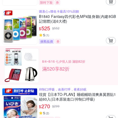
限時下殺
券
購衷心+聯名卡最高10%回饋
B1840 Fantasy四代彩色MP4隨身聽(內建8GB
記憶體)(送6大禮)
525
$
$
552
5
(
1
)
挑戰低價
券
8/4~8/16 七夕情人節 滿額82折
滿520享82折
抑制口呼吸，改善打呼，夜夜好眠
現貨【日本TO-PLAN】睡眠輔助清爽鼻翼唇貼1
組60入(日本原裝進口/抑制口呼吸)
270
$
$
299
5
(
2
)