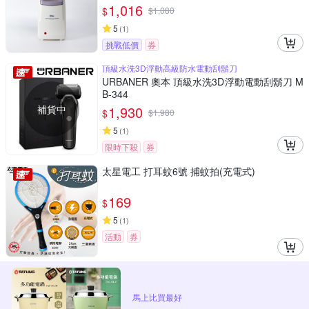
1,016
$
$
1,080
5
(
1
)
挑戰低價
券
頂級水洗3D浮動高級防水電動刮鬍刀
URBANER 奧本 頂級水洗3D浮動電動刮鬍刀 M
B-344
補貨中
1,930
$
$
1,980
5
(
1
)
限時下殺
券
太星電工 打耳蚊6號 捕蚊拍(充電式)
169
$
5
(
1
)
活動
券
馬上比買最好