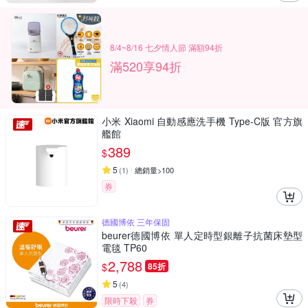
8/4~8/16 七夕情人節 滿額94折
滿520享94折
小米 Xiaomi 自動感應洗手機 Type-C版 官方旗
艦館
389
$
5
(
1
)
總銷量>100
券
德國博依 三年保固
beurer德國博依 單人定時型銀離子抗菌床墊型
電毯 TP60
2,788
$
85折
5
(
4
)
限時下殺
券