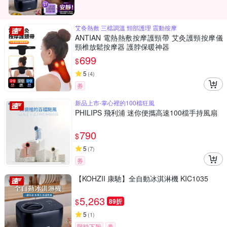
艾灸熱敷 三檔調溫 頸部護理 震動按摩
ANTIAN 電熱熱敷按摩護頸帶 艾灸護頸按摩儀
頸椎放鬆按摩器 護脖保暖神器
699
$
5
(
4
)
券
新品上市-掌心裡的100檔狂風
PHILIPS 飛利浦 迷你便攜高速100檔手持風扇
790
$
5
(
7
)
券
【KOHZII 康馳】全自動冰淇淋機 KIC1035
5,263
$
89折
5
(
1
)
限時下殺
券