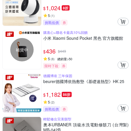
1,024
$
8折
5
(
1
)
挑戰低價
券
購衷心+聯名卡最高10%回饋
小米 Xiaomi Sound Pocket 黑色 官方旗艦館
補貨中
436
$
$
449
5
(
8
)
總銷量>50
限時下殺
券
德國博依 三年保固
beurer德國博依熱敷墊《基礎速熱型》HK 25
1,182
$
86折
5
(
2
)
挑戰低價
券
輕鬆修出完美鬍型
奧本URBANER 頂級水洗電動修鬍刀 (台灣製)
MB-042B