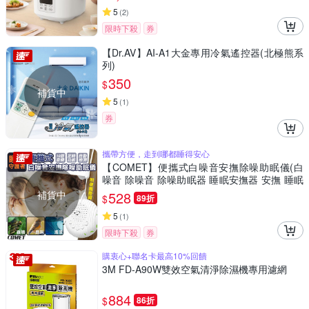
5
(
2
)
限時下殺
券
【Dr.AV】AI-A1大金專用冷氣遙控器(北極熊系
列)
350
$
補貨中
5
(
1
)
券
攜帶方便，走到哪都睡得安心
【COMET】便攜式白噪音安撫除噪助眠儀(白
噪音 除噪音 除噪助眠器 睡眠安撫器 安撫 睡眠
機/Q3)
補貨中
528
$
89折
5
(
1
)
限時下殺
券
購衷心+聯名卡最高10%回饋
3M FD-A90W雙效空氣清淨除濕機專用濾網
884
$
86折