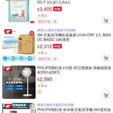
DC-F 3入送1入共4入
3,400
$
86折
5
(
2
)
限時下殺
券
購衷心+聯名卡最高10%回饋
3M 空氣清淨機除臭濾網 U100-ORF 2入 B200
DC B90DC U90適用
2,312
$
85折
5
(
1
)
限時下殺
券
PHILIPS飛利浦 270度 3D立體廣角 渦輪循環扇
ACR3142SFD
2,990
$
5
(
2
)
券
購衷心聯名卡最高10%回饋
PHILIPS飛利浦 奈米級空氣清淨機-360度高效