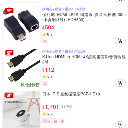
購衷心+聯名卡最高10%回饋
伽利略 HDMI 4K2K 網路線 影音延伸器 30m
(不含網路線) (HDR300)
504
$
5
(
1
)
券
購衷心+聯名卡最高10%回饋
K-Line HDMI to HDMI 4K超高畫質影音傳輸線
2M
112
$
5
(
1
)
券
日本 IRIS 空氣循環扇PCF-HD18
1,701
$
$
1,790
5
(
2
)
限時下殺
券