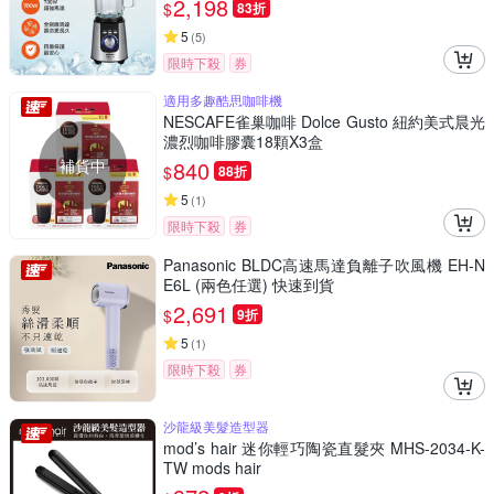
2,198
$
83折
5
(
5
)
限時下殺
券
適用多趣酷思咖啡機
NESCAFE雀巢咖啡 Dolce Gusto 紐約美式晨光
濃烈咖啡膠囊18顆X3盒
補貨中
840
$
88折
5
(
1
)
限時下殺
券
Panasonic BLDC高速馬達負離子吹風機 EH-N
E6L (兩色任選) 快速到貨
2,691
$
9折
5
(
1
)
限時下殺
券
沙龍級美髮造型器
mod’s hair 迷你輕巧陶瓷直髮夾 MHS-2034-K-
TW mods hair