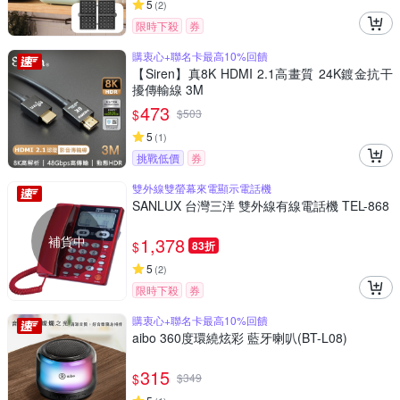
5
(
2
)
限時下殺
券
購衷心+聯名卡最高10%回饋
【Siren】真8K HDMI 2.1高畫質 24K鍍金抗干
擾傳輸線 3M
473
$
$
503
5
(
1
)
挑戰低價
券
雙外線雙螢幕來電顯示電話機
SANLUX 台灣三洋 雙外線有線電話機 TEL-868
補貨中
1,378
$
83折
5
(
2
)
限時下殺
券
購衷心+聯名卡最高10%回饋
aibo 360度環繞炫彩 藍牙喇叭(BT-L08)
315
$
$
349