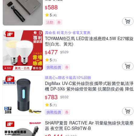
588
$
5
(
4
)
活動
券
壽命長 耗電力少 省電又實惠
TOYAMA特亞馬 LED雷達感應燈4.5W E27螺旋
型(白光、黃光)
477
$
$
529
5
(
1
)
挑戰低價
券
購衷心+聯名卡最高10%回饋
DigiMax UV-C紫外線防疫攜帶式殺菌空氣清淨
機 DP-3X6 紫外線燈管殺菌 抗菌防疫必備 降低
感染機率
783
$
$
832
5
(
1
)
挑戰低價
券
SHARP夏普 RACTIVE Air 羽量級無線快充吸塵
器 夜空黑 EC-SR9TW-B