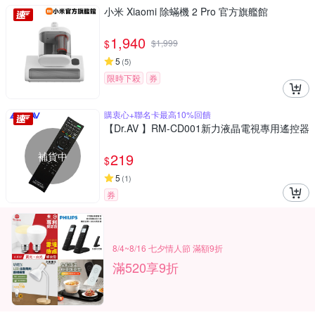
小米 Xiaomi 除蟎機 2 Pro 官方旗艦館
1,940
$
$
1,999
5
(
5
)
限時下殺
券
購衷心+聯名卡最高10%回饋
【Dr.AV 】RM-CD001新力液晶電視專用遙控器
補貨中
219
$
5
(
1
)
券
8/4~8/16 七夕情人節 滿額9折
滿520享9折