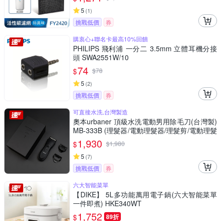
5
(
1
)
挑戰低價
券
購衷心+聯名卡最高10%回饋
PHILIPS 飛利浦 一分二 3.5mm 立體耳機分接
頭 SWA2551W/10
74
$
$
78
5
(
2
)
挑戰低價
券
可直接水洗,台灣製造
奧本urbaner 頂級水洗電動男用除毛刀(台灣製)
MB-333B (理髮器/電動理髮器/理髮剪/電動理髮
剪/理髮/理髮電剪/電推)
1,930
$
$
1,980
5
(
7
)
挑戰低價
券
六大智能菜單
【DIKE】 5L多功能萬用電子鍋(六大智能菜單
一件即煮) HKE340WT
1,752
$
89折