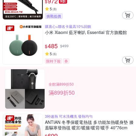
972
$
9折
5
(
8
)
挑戰低價
購衷心+聯名卡最高10%回饋
小米 Xiaomi 藍牙喇叭 Essential 官方旗艦館
485
$
$
499
5
(
6
)
限時下殺
券
全館滿899折50
滿899折50
3秒速熱 可水洗機洗 發熱均勻
ANTIAN 冬季保暖電熱毯 多功能加熱暖身墊 膝
蓋驅寒發熱毯 暖宮/暖腿/暖背/暖手 40*76cm
699