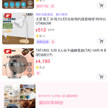
5
(
1
)
限時下殺
券
簡約北歐風采，魅力盡現
太星電工 好視力LED北歐簡約護眼檯燈/時尚白
UTA863W
513
$
$
569
5
(
7
)
挑戰低價
券
TATUNG 大同 6人份不鏽鋼電鍋(TAC-06R-N B
I奶油粉)(Y)
4,193
$
補貨中
5
(
2
)
券
8/4~8/16 七夕情人節 滿額88折
滿520享88折