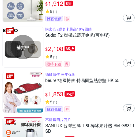
1,912
$
8折
5
(
1
)
挑戰低價
券
購衷心+聯名卡最高10%回饋
Sudio F2 攜帶式藍牙喇叭(可串聯)
補貨中
2,108
$
85折
5
(
1
)
限時下殺
券
德國博依 三年保固
beurer德國博依 特易固型熱敷墊 HK 55
1,853
$
85折
5
(
1
)
挑戰低價
券
不鏽鋼四片刀片
SANLUX 台灣三洋 1.8L碎冰果汁機 SM-G8311
SD