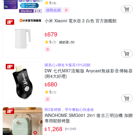
5
(
4
)
挑戰低價
券
小米 Xiaomi 電水壺 2 白色 官方旗艦館
679
$
5
(
7
)
總銷量>50
券
購衷心+聯名卡最高10%回饋
DW 七代MX7流暢版 Anycast無線影音傳輸器
(附4大好禮)
680
$
5
(
1
)
券
附2套烤盤，早午餐點心快速做
iNNOHOME SMG001 2in1 復古三明治機 加贈
專用鬆餅烤盤
1,268
$
$
1,348