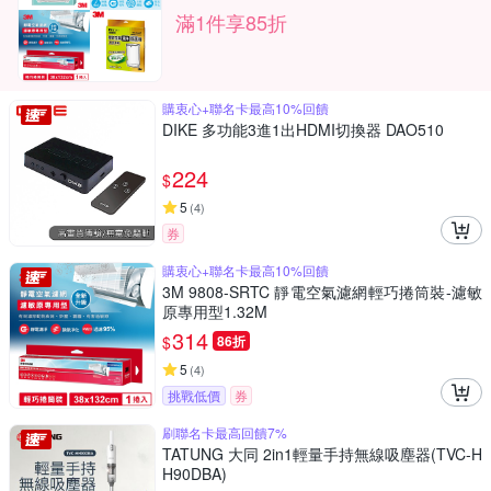
滿1件享85折
購衷心+聯名卡最高10%回饋
DIKE 多功能3進1出HDMI切換器 DAO510
224
$
5
(
4
)
券
購衷心+聯名卡最高10%回饋
3M 9808-SRTC 靜電空氣濾網輕巧捲筒裝-濾敏
原專用型1.32M
314
$
86折
5
(
4
)
挑戰低價
券
刷聯名卡最高回饋7%
TATUNG 大同 2in1輕量手持無線吸塵器(TVC-H
H90DBA)