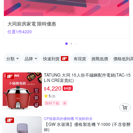
大同廚房家電 限時優惠
任選1件4220
分類
品牌
快速到貨
有現貨
挑戰低價
價格低到
TATUNG 大同 15人份不鏽鋼配件電鍋(TAC-15
L-N CRE富貴紅)
4,220
$
84折
5
(
2
)
限時下殺
券
CP值最高的優格機 可放鮮奶盒
【GW 水玻璃】優格製造機 Y-1000 (不含發酵
杯)