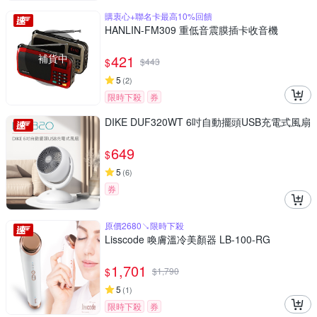
購衷心+聯名卡最高10%回饋
HANLIN-FM309 重低音震膜插卡收音機
補貨中
421
$
$
443
5
(
2
)
限時下殺
券
DIKE DUF320WT 6吋自動擺頭USB充電式風扇
649
$
5
(
6
)
券
原價2680↘限時下殺
Lisscode 喚膚溫冷美顏器 LB-100-RG
1,701
$
$
1,790
5
(
1
)
限時下殺
券