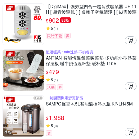
【DigiMax】強效型四合一超音波驅鼠器 UP-11
H [ 超音波驅鼠 ] [ 負離子空氣清淨 ] [ 磁震波驅
蟲 ] [ 感應式黃光驅蚊 ]
902
$
83折
5
(
1
)
限時下殺
券
恒溫暖菜 1min速熱 不挑餐具
ANTIAN 智能恆溫飯菜暖菜墊 多功能小型熱菜
保溫板 暖牛奶恆溫杯墊 暖杯墊 110V
479
$
5
(
1
)
活動
券
一鍵開關機電源更節能
SAMPO聲寶 4.5L智能溫控熱水瓶 KP-LH45M
1,988
$
5
(
3
)
券