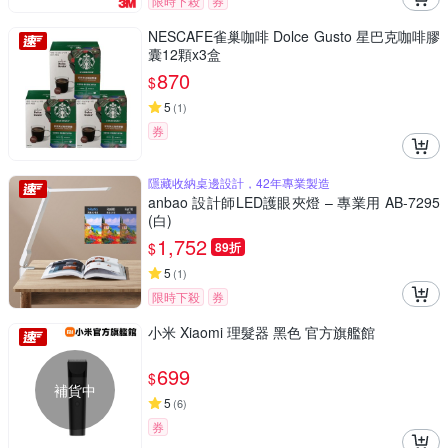
限時下殺
券
NESCAFE雀巢咖啡 Dolce Gusto 星巴克咖啡膠
囊12顆x3盒
870
$
5
(
1
)
券
隱藏收納桌邊設計，42年專業製造
anbao 設計師LED護眼夾燈 – 專業用 AB-7295
(白)
1,752
$
89折
5
(
1
)
限時下殺
券
小米 Xiaomi 理髮器 黑色 官方旗艦館
699
$
補貨中
5
(
6
)
券