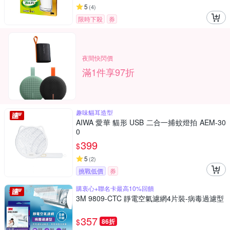
5
(
4
)
限時下殺
券
夜間快閃價
滿1件享97折
趣味貓耳造型
AIWA 愛華 貓形 USB 二合一捕蚊燈拍 AEM-30
0
399
$
5
(
2
)
挑戰低價
券
購衷心+聯名卡最高10%回饋
3M 9809-CTC 靜電空氣濾網4片裝-病毒過濾型
357
$
86折