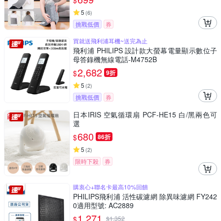
$
5
(
6
)
挑戰低價
券
買就送飛利浦耳機~送完為止
飛利浦 PHILIPS 設計款大螢幕電量顯示數位子
母答錄機無線電話-M4752B
2,682
$
9折
5
(
2
)
挑戰低價
券
日本IRIS 空氣循環扇 PCF-HE15 白/黑兩色可
選
680
$
86折
5
(
2
)
限時下殺
券
購衷心+聯名卡最高10%回饋
PHILIPS飛利浦 活性碳濾網 除異味濾網 FY242
0適用型號: AC2889
1,271
$
$
1,352