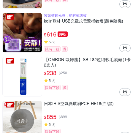
紫光捕蚊光波，能有效誘蚊
kolin歌林 USB充電式電擊捕蚊燈(顏色隨機)
616
$
89折
5
(
2
)
限時下殺
券
【OMRON 歐姆龍】SB-182超細軟毛刷頭(1卡
2支入)
238
$
$
250
5
(
3
)
限時下殺
券
日本IRIS空氣循環扇PCF-HE18(白/黑)
855
$
$
899
補貨中
5
(
3
)
限時下殺