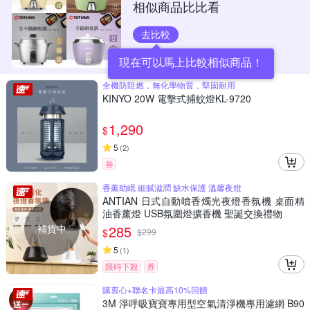
相似商品比比看
去比較
現在可以馬上比較相似商品！
全機防阻燃，無化學物質，堅固耐用
KINYO 20W 電擊式捕蚊燈KL-9720
1,290
$
5
(
2
)
券
香薰助眠 細膩滋潤 缺水保護 溫馨夜燈
ANTIAN 日式自動噴香燭光夜燈香氛機 桌面精
油香薰燈 USB氛圍燈擴香機 聖誕交換禮物
補貨中
285
$
$
299
5
(
1
)
限時下殺
券
購衷心+聯名卡最高10%回饋
3M 淨呼吸寶寶專用型空氣清淨機專用濾網 B90