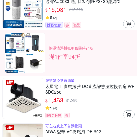
過濾AC3033 適用22坪贈FY3430濾網*2
15,031
$
$
15,990
5
(
2
)
挑戰低價
券
贈品
除濕清淨機瘋搶價限時94折
滿1件享94折
智慧溫控迅速循環
太星電工 喜馬拉雅 DC直流智慧溫控換氣扇 WF
SDC258
1,463
$
$
1,590
5
(
4
)
限時下殺
券
可左右或上下自動擺頭
AIWA 愛華 AC循環扇 DF-602