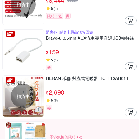
8,444
$
$
8,888
補貨中
5
(
1
)
限時下殺
券
購衷心+聯名卡最高10%回饋
Bravo-u 3.5mm AUX汽車專用音源USB轉接線
159
$
5
(
1
)
券
HERAN 禾聯 對流式電暖器 HCH-10AH011
2,690
$
補貨中
5
(
5
)
券
季節瘋搶價限時85折