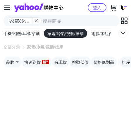
Yahoo購物中心
登入
家電/冷氣/
視聽/按摩
手機/相機/耳機/穿戴
家電/冷氣/視聽/按摩
電腦/零組件/週邊/遊
全部分類
家電/冷氣/視聽/按摩
品牌
快速到貨
有現貨
挑戰低價
價格低到高
排序