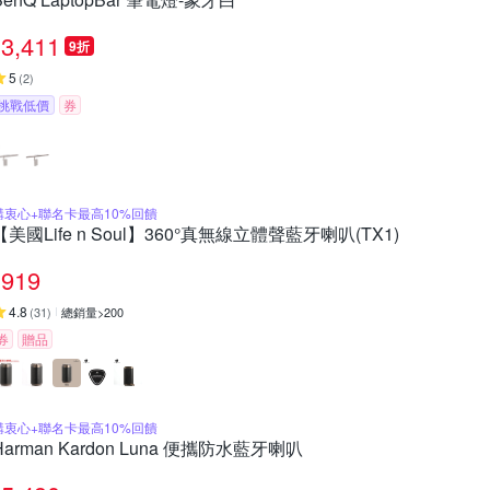
3,411
9折
5
(
2
)
挑戰低價
券
購衷心+聯名卡最高10%回饋
【美國Life n Soul】360°真無線立體聲藍牙喇叭(TX1)
919
4.8
(
31
)
總銷量>200
券
贈品
購衷心+聯名卡最高10%回饋
Harman Kardon Luna 便攜防水藍牙喇叭