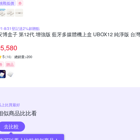
挑戰低價
券
8/1-8/31登記送2%超贈點
安博盒子 第12代 增強版 藍牙多媒體機上盒 UBOX12 純淨版 台
5,580
5
(
16
)
總銷量>200
券
贈品
馬上比買最好
相似商品比比看
去比較