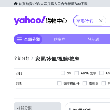
首頁
拍賣
企業/大宗採購入口
合作招商
App下載
Yahoo購物中心
家電/冷氣/
視聽/按摩
全部分類
點換券
登記送
家電/冷氣/視聽/按摩
AIWA 愛華
3M
AM
品牌
Concern 康生
dyson 戴
咖啡機配件
遙控器
類型
品牌名稱
INTOP
FJ
HARIO
沖牙機/牙線機
直髮器
頸部
多媒體喇叭
會議
塑膠
攜帶型
臉部
戶外
304不鏽鋼
手持式風扇
電腦喇叭
肩部
家庭K歌
不鏽
顏色
按摩部位
種類
適用
材質
型式
LGS 熱購品
KINYO
傳統果汁機
捲髮棒
無
手提式音響
劇院喇叭
Panasonic 國際牌
PHI
相關分類
支架/腳架
USB風扇
組合式音響
領夾式