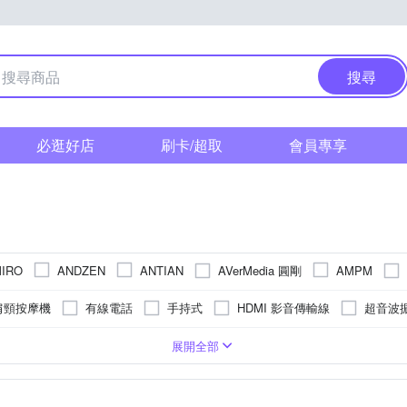
搜尋
必逛好店
刷卡/超取
會員專享
AVerMedia 圓剛
IRO
ANDZEN
ANTIAN
AMPM
森
Dr.AV 聖岡科技
Dawise
DigiMax
DIKE
DTAudi
肩頸按摩機
有線電話
手持式
HDMI 影音傳輸線
超音波
IC 廣鼎
IONIZER 達新牌
J
ifive
IONION
iRobot
電池
刮除式
眼部按摩機
數位無線電話
電動
電
鋼
桌上型
手臂
捕蚊燈/驅蚊燈
行動K歌
塑料PP
大腿
桌扇
電腦
手持式
小腿
鋁合金
陶瓷式
家用音響
腰部
桌上型
日本進口紙漿
空氣循環扇
背部
車用音響
捕蚊拍
即熱式
臀部
ABS塑鋼
行動KTV
腹部
夾扇
陶瓷
展開全部
NORTHERN 北方
NESC
LineQ
LongPing
mods hair
手持按摩棒
手搖式
電子鍋
臉部按摩機
移動式
手
頭戴式
收音機
卡啦Ok喇叭
濾杯
濾紙
電子計時
LIPS 飛利浦
PX 大通
PANATEC 沛莉緹
POLAR BEAR 北極
曲線雕塑機
美式咖啡機
HDMI轉接頭
聲波式
HDMI切
濾網
三明治機
暖蛋
細口
拉花杯/奶泡杯
濾布