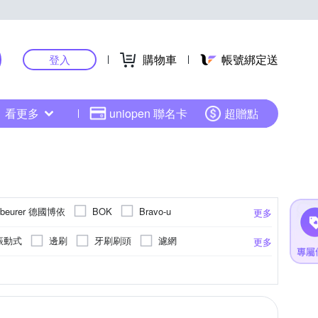
購物車
帳號綁定送
登入
看更多
uniopen 聯名卡
超贈點
beurer 德國博依
BOK
Bravo-u
更多
ECOVACS 科沃斯
o
E-books
EShine
振動式
邊刷
牙刷刷頭
濾網
更多
INKON 晶工牌
J-POWER 杰強
Kolin 歌林
熱毯
保養清潔用品
滾輪式
驅鼠器
足底
手持式
高硼砂玻璃
手掌
手提式
立扇
眼部
其他
壁掛架
無線電對講機主機
眼周圍
其他材質
換氣/排風扇
頭部
更多
更多
AFE 雀巢咖啡
OriginalLife
部按摩
專業型調理機
桌上型
器
摩卡壺
手沖
防蹣噴霧/防蹣機
熊
Roborock 石頭科技
Powerway
換器
數位子母機
美髮梳
烘鞋
其他商品