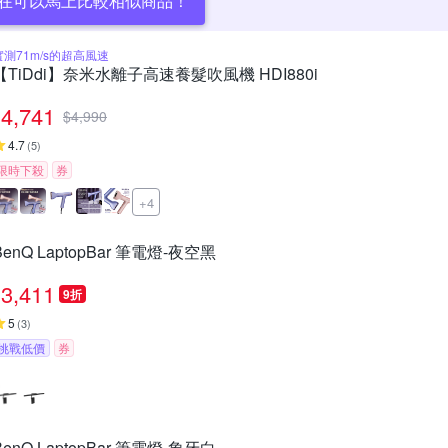
在可以馬上比較相似商品！
實測71m/s的超高風速
【TiDdi】奈米水離子高速養髮吹風機 HDI880i
4,741
$
4,990
4.7
(
5
)
限時下殺
券
+4
BenQ LaptopBar 筆電燈-夜空黑
3,411
9折
5
(
3
)
挑戰低價
券
BenQ LaptopBar 筆電燈-象牙白