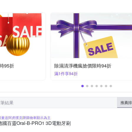
SANLUX 台灣三洋
SOTHING 向物
TAKASHI
SHURE
公對母3.5mm音源線
RCA音源訊號線
可攜式
電鍋
頭部
ER 旺德
Xiaomi 小米
太星電工
其他品牌
大家源
9折
8/4~8/16 七夕情人節 滿額82折
滿520享82折
8 筆結果
推薦排
限量送阿虎撲克牌購物車顯示為主
德國百靈Oral-B-PRO1 3D電動牙刷