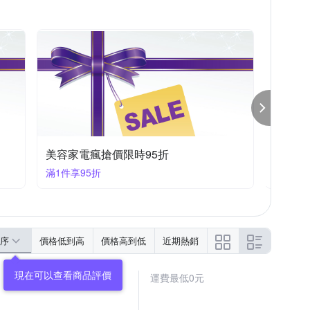
MA 高島
TATUNG 大同
Tiamo
u-ta
按摩機
集塵袋
其他配件
滿件再優惠
家電限
滿3件折222
滿1件享
序
價格低到高
價格高到低
近期熱銷
運費最低0元