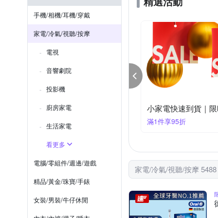
精選活動
SAMPO 聲寶
RASTO
腳底按摩機
清潔布
手機/相機/耳機/穿戴
URBANER 奧本
WOND
家電/冷氣/視聽/按摩
電視
音響劇院
投影機
容家電瘋搶價限時95折
廚房家電
家電神券🔥限時優惠
件享95折
滿2026享9折
生活家電
看更多
電腦/零組件/週邊/遊戲
家電/冷氣/視聽/按摩 548
精品/黃金/珠寶/手錶
女裝/男裝/牛仔休閒