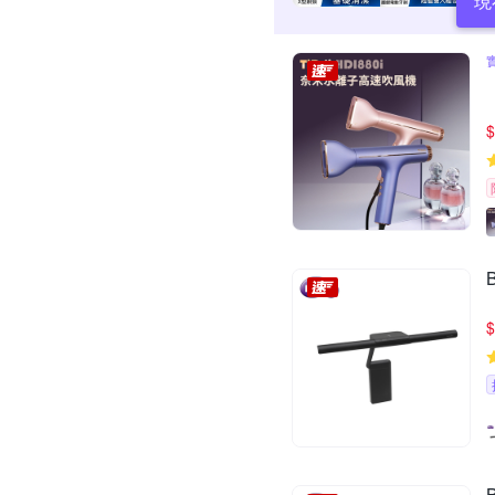
現
$
$