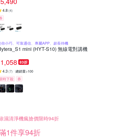
5,490
4.8
(
4
)
券
迷你小巧、可靠通信、專屬APP、超長待機
Hytera_S1 mini (HYT-S10) 無線電對講機
1,058
83折
4.3
(
7
)
總銷量>100
限時下殺
券
除濕清淨機瘋搶價限時94折
滿1件享94折