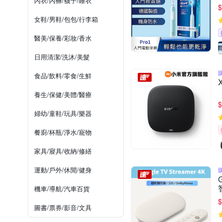
內衣/內褲/襪子/睡衣
$
女鞋/男鞋/包包/行李箱
醫美/保養/彩妝/香水
日用清潔/洗沐/美髮
食品/飲料/零食/生鮮
養生/保健/美體/醫療
$
婦幼/童鞋/玩具/樂器
餐廚/杯瓶/淨水/寵物
家具/寢具/收納/修繕
運動/戶外/休閒/健身
機車/導航/汽車百貨
$
圖書/票券/影音/文具