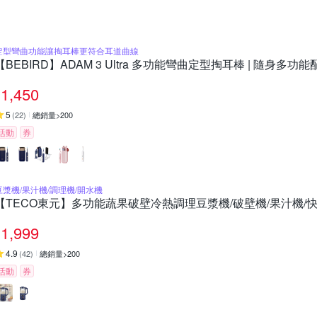
定型彎曲功能讓掏耳棒更符合耳道曲線
【BEBIRD】ADAM 3 Ultra 多功能彎曲定型掏耳棒 | 隨身多
1,450
5
(
22
)
總銷量>200
活動
券
豆漿機/果汁機/調理機/開水機
【TECO東元】多功能蔬果破壁冷熱調理豆漿機/破壁機/果汁機/快
1,999
4.9
(
42
)
總銷量>200
活動
券