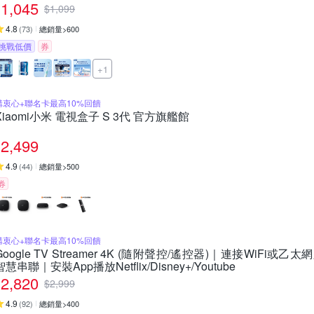
1,045
$
1,099
4.8
(
73
)
總銷量>600
挑戰低價
券
+1
購衷心+聯名卡最高10%回饋
Xiaomi小米 電視盒子 S 3代 官方旗艦館
2,499
4.9
(
44
)
總銷量>500
券
購衷心+聯名卡最高10%回饋
Google TV Streamer 4K (隨附聲控/遙控器)｜連接WiFi或乙太網路
智慧串聯｜安裝App播放Netflix/Disney+/Youtube
2,820
$
2,999
4.9
(
92
)
總銷量>400