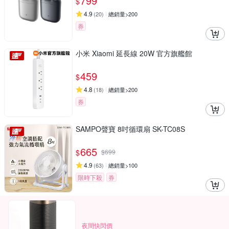
799
$
4.9
(
20
)
總銷量>200
券
小米 Xiaomi 延長線 20W 官方旗艦館
459
$
4.8
(
18
)
總銷量>200
券
SAMPO聲寶 8吋循環扇 SK-TC08S
665
$
$
699
4.9
(
63
)
總銷量>100
限時下殺
券
夜間快閃價