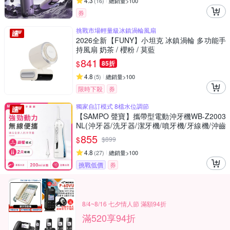
4.3
(
16
)
總銷量>100
券
挑戰市場輕量級冰鎮渦輪風扇
2026全新【FUNY】小坦克 冰鎮渦輪 多功能手
持風扇 奶茶 / 櫻粉 / 莫藍
841
$
85折
4.8
(
5
)
總銷量>100
限時下殺
券
獨家自訂模式 8檔水位調節
【SAMPO 聲寶】攜帶型電動沖牙機WB-Z2003
NL(沖牙器/洗牙器/潔牙機/噴牙機/牙線機/沖齒
機/刷牙機)
855
$
$
899
4.8
(
27
)
總銷量>100
挑戰低價
券
8/4~8/16 七夕情人節 滿額94折
滿520享94折