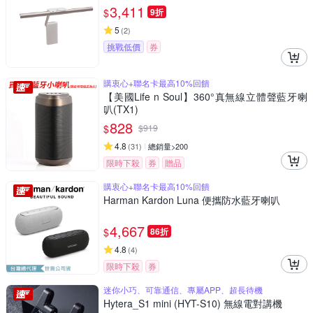
3,411
$
9折
5
(
2
)
挑戰低價
券
購衷心+聯名卡最高10%回饋
【美國Life n Soul】360°真無線立體聲藍牙喇
叭(TX1)
828
$
$
919
4.8
(
31
)
總銷量>200
限時下殺
券
贈品
購衷心+聯名卡最高10%回饋
Harman Kardon Luna 便攜防水藍牙喇叭
4,667
$
86折
4.8
(
4
)
限時下殺
券
迷你小巧、可靠通信、專屬APP、超長待機
Hytera_S1 mini (HYT-S10) 無線電對講機