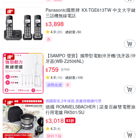
Panasonic國際牌 KX-TGE613TW 中文大字鍵
三話機無線電話
3,898
$
4.9
(
20
)
總銷量>50
券
【SAMPO 聲寶】攜帶型電動沖牙機/洗牙器/沖
牙器(WB-Z2506NL)
759
$
$
798
4.9
(
10
)
總銷量>100
挑戰低價
券
德國製造,2年保固,原廠授權總代理
德國 ROMMELSBACHER | 諾曼百赫雙電壓旅
行用電爐 RK501/SU
3,018
$
83折
4.3
(
4
)
限時下殺