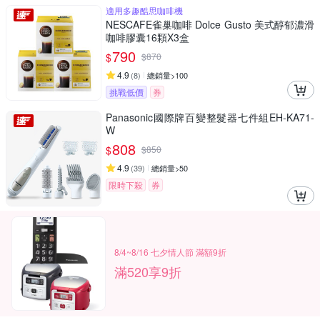
適用多趣酷思咖啡機
NESCAFE雀巢咖啡 Dolce Gusto 美式醇郁濃滑
咖啡膠囊16顆X3盒
790
$
$
870
4.9
(
8
)
總銷量>100
挑戰低價
券
Panasonic國際牌百變整髮器七件組EH-KA71-
W
808
$
$
850
4.9
(
39
)
總銷量>50
限時下殺
券
8/4~8/16 七夕情人節 滿額9折
滿520享9折