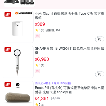
小米 Xiaomi 自動感應洗手機 Type-C版 官方旗
艦館
389
$
5
(
1
)
總銷量>100
券
SHARP夏普 IB-WX901T 四氣流水潤溫控吹風
機
6,990
$
5
(
2
)
券
購衷心+聯名卡最高10%回饋
Beats Pill (香檳金) 可攜式藍牙無線防潑抗水揚
聲器 先創代理 apple保固
4,361
$
$
4,590
5
(
3
)