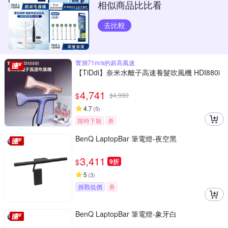
相似商品比比看
去比較
實測71m/s的超高風速
【TiDdi】奈米水離子高速養髮吹風機 HDI880i
4,741
$
$
4,990
4.7
(
5
)
限時下殺
券
BenQ LaptopBar 筆電燈-夜空黑
3,411
$
9折
5
(
3
)
挑戰低價
券
BenQ LaptopBar 筆電燈-象牙白