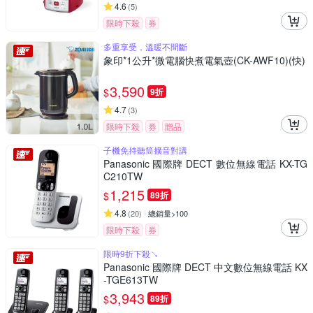
4.6
(
5
)
限時下殺
券
多重享受，溫暖不間斷
象印*1公升*微電腦快煮電氣壺(CK-AWF10)(快)
3,590
$
9折
4.7
(
3
)
限時下殺
券
贈品
子機免持聽筒擴音對講
Panasonic 國際牌 DECT 數位無線電話 KX-TG
C210TW
1,215
$
89折
4.8
(
20
)
總銷量>100
限時下殺
券
限時9折下殺↘
Panasonic 國際牌 DECT 中文數位無線電話 KX
-TGE613TW
3,943
$
89折