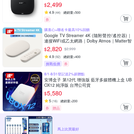
2,499
$
4.9
(
44
)
總銷量>500
券
購衷心+聯名卡最高10%回饋
Google TV Streamer 4K (隨附聲控/遙控器)｜
連接WiFi或乙太網路｜Dolby Atmos｜Matter智
慧串聯｜安裝App播放Netflix/Disney+/Youtube
2,820
$
$
2,999
4.9
(
92
)
總銷量>400
挑戰低價
券
8/1-8/31登記送2%超贈點
安博盒子 第12代 增強版 藍牙多媒體機上盒 UB
OX12 純淨版 台灣公司貨
5,580
$
5
(
16
)
總銷量>200
券
贈品
馬上比買最好