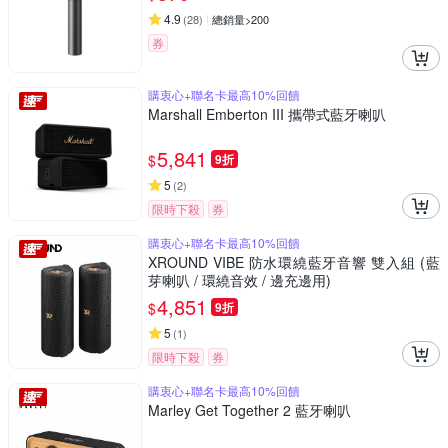
4.9
(
28
)
總銷量>200
券
購衷心+聯名卡最高10%回饋
Marshall Emberton III 攜帶式藍牙喇叭
5,841
$
9折
5
(
2
)
限時下殺
券
購衷心+聯名卡最高10%回饋
XROUND VIBE 防水環繞藍牙音響 雙入組 (藍
芽喇叭 / 環繞音效 / 邊充邊用)
4,851
$
9折
5
(
1
)
限時下殺
券
購衷心+聯名卡最高10%回饋
Marley Get Together 2 藍牙喇叭