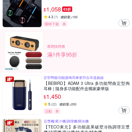
1,058
$
83折
4.3
(
7
)
總銷量>100
限時下殺
券
夜間快閃價
滿1件享95折
定型彎曲功能讓掏耳棒更符合耳道曲線
【BEBIRD】ADAM 3 Ultra 多功能彎曲定型掏
耳棒 | 隨身多功能配件盒獨家豪華版
1,450
$
5
(
22
)
總銷量>200
活動
券
豆漿機/果汁機/調理機/開水機
【TECO東元】多功能蔬果破壁冷熱調理豆漿