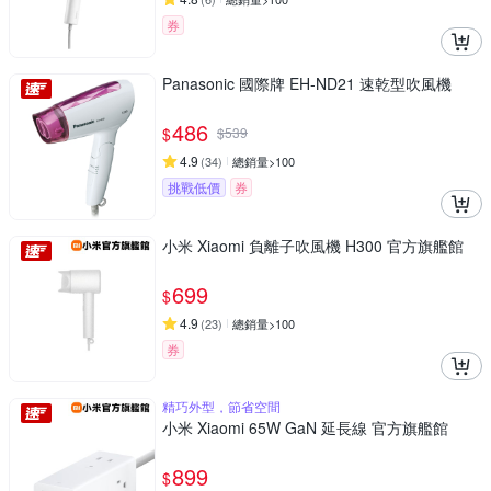
券
Panasonic 國際牌 EH-ND21 速乾型吹風機
486
$
$
539
4.9
(
34
)
總銷量>100
挑戰低價
券
小米 Xiaomi 負離子吹風機 H300 官方旗艦館
699
$
4.9
(
23
)
總銷量>100
券
精巧外型，節省空間
小米 Xiaomi 65W GaN 延長線 官方旗艦館
899
$