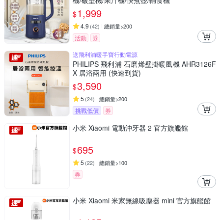
機/破壁機/果汁機/快煮壺/輔食機
1,999
$
4.9
(
42
)
總銷量>200
活動
券
送飛利浦暖手寶行動電源
PHILIPS 飛利浦 石磨烯壁掛暖風機 AHR3126F
X 居浴兩用 (快速到貨)
3,590
$
5
(
24
)
總銷量>200
挑戰低價
券
小米 Xiaomi 電動沖牙器 2 官方旗艦館
695
$
5
(
22
)
總銷量>100
券
小米 Xiaomi 米家無線吸塵器 mini 官方旗艦館