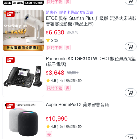
限時下殺
券
購衷心+聯名卡最高10%回饋
ETOE 翼拓 Starfish Plus 升級版 沉浸式床邊影
音饗宴投影機 (新品上市)
6,630
$
$
6,978
5
(
2
)
限時下殺
券
Panasonic KX-TGF310TW DECT數位無線電話
(親子電話)
3,648
$
$
3,880
4.9
(
14
)
總銷量>50
限時下殺
券
Apple HomePod 2 蘋果智慧音箱
10,990
$
4.9
(
10
)
總銷量>50
券