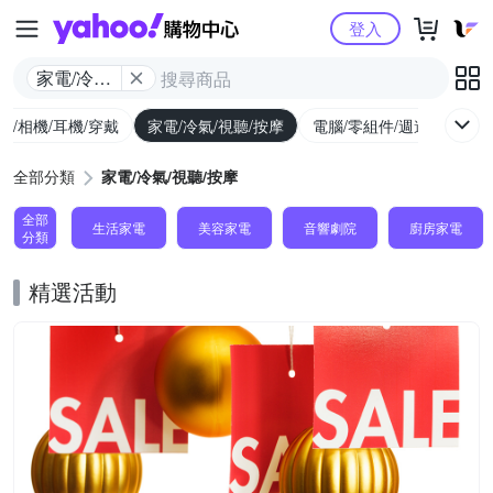
Yahoo購物中心
登入
家電/冷氣/
視聽/按摩
機/相機/耳機/穿戴
家電/冷氣/視聽/按摩
電腦/零組件/週邊/遊戲
全部分類
家電/冷氣/視聽/按摩
全部
生活家電
美容家電
音響劇院
廚房家電
分類
精選活動