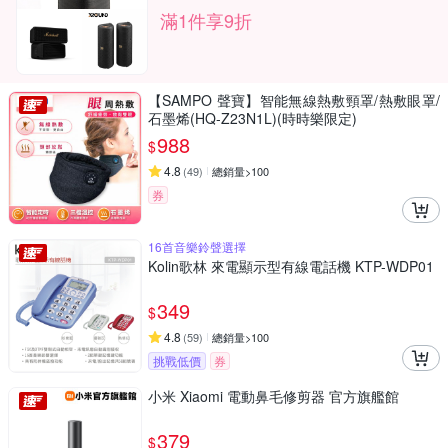
滿1件享9折
【SAMPO 聲寶】智能無線熱敷頸罩/熱敷眼罩/
石墨烯(HQ-Z23N1L)(時時樂限定)
988
$
4.8
(
49
)
總銷量>100
券
16首音樂鈴聲選擇
Kolin歌林 來電顯示型有線電話機 KTP-WDP01
349
$
4.8
(
59
)
總銷量>100
挑戰低價
券
小米 Xiaomi 電動鼻毛修剪器 官方旗艦館
379
$