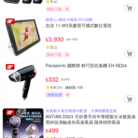
5
(
6
)
限時下殺
券
購衷心+聯名卡最高10%回饋
志佳 11.6吋高畫質可攜式數位電視
3,930
$
$
4,180
5
(
2
)
限時下殺
券
Panasonic 國際牌 輕巧型吹風機 EH-ND24
332
$
$
349
4.9
(
24
)
總銷量>100
挑戰低價
券
急速製冷 航空級製冷配置，大廣域覆蓋送風
ANTIAN DS23 可折疊手持半導體製冷冰敷風扇
黑科技渦輪迷你高速風扇 隨身掛脖風扇
499
$