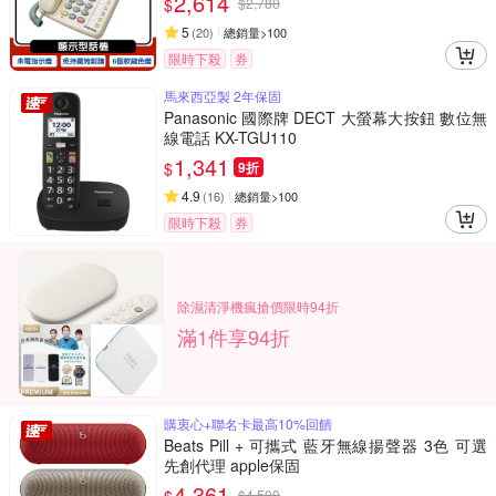
2,614
$
$
2,780
5
(
20
)
總銷量>100
限時下殺
券
馬來西亞製 2年保固
Panasonic 國際牌 DECT 大螢幕大按鈕 數位無
線電話 KX-TGU110
1,341
$
9折
4.9
(
16
)
總銷量>100
限時下殺
券
除濕清淨機瘋搶價限時94折
滿1件享94折
購衷心+聯名卡最高10%回饋
Beats Pill + 可攜式 藍牙無線揚聲器 3色 可選
先創代理 apple保固
4,361
$
4,590