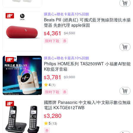
購衷心+聯名卡最高10%回饋
Beats Pill (經典紅) 可攜式藍牙無線防潑抗水揚
聲器 先創代理 apple保固
4,361
$
$
4,590
限時下殺
券
購衷心+聯名卡最高10%回饋
Philips HOME系列 TAS2509WT 小福麥AI智能
K歌藍牙音箱
3,781
$
$
3,980
4
(
1
)
限時下殺
券
國際牌 Panasonic 中文輸入/中文顯示數位無線
電話 KX-TGE612TWB
3,280
$
5
(
13
)
券