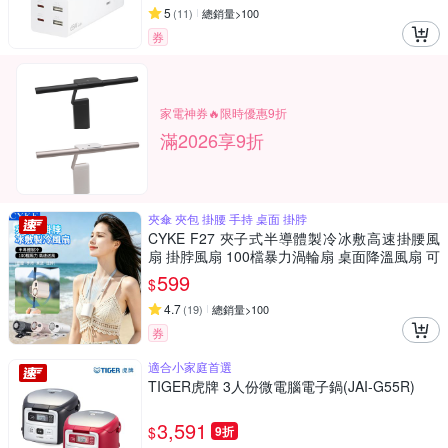
5
(
11
)
總銷量>100
券
家電神券🔥限時優惠9折
滿2026享9折
夾傘 夾包 掛腰 手持 桌面 掛脖
CYKE F27 夾子式半導體製冷冰敷高速掛腰風
扇 掛脖風扇 100檔暴力渦輪扇 桌面降溫風扇 可
掛/可夾/可立
599
$
4.7
(
19
)
總銷量>100
券
適合小家庭首選
TIGER虎牌 3人份微電腦電子鍋(JAI-G55R)
3,591
$
9折