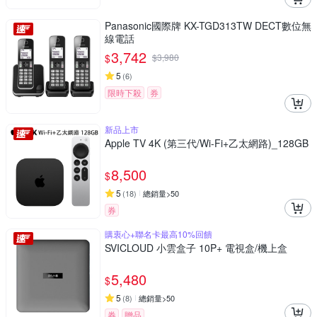
Panasonic國際牌 KX-TGD313TW DECT數位無
線電話
3,742
$
$
3,980
5
(
6
)
限時下殺
券
新品上市
Apple TV 4K (第三代/Wi-Fi+乙太網路)_128GB
8,500
$
5
(
18
)
總銷量>50
券
購衷心+聯名卡最高10%回饋
SVICLOUD 小雲盒子 10P+ 電視盒/機上盒
5,480
$
5
(
8
)
總銷量>50
券
贈品