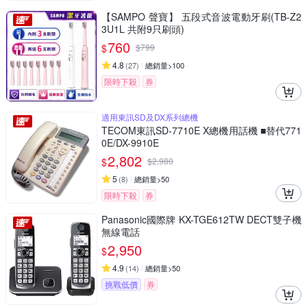
【SAMPO 聲寶】 五段式音波電動牙刷(TB-Z2
3U1L 共附9只刷頭)
760
$
$
799
4.8
(
27
)
總銷量>100
限時下殺
券
適用東訊SD及DX系列總機
TECOM東訊SD-7710E X總機用話機 ■替代771
0E/DX-9910E
2,802
$
$
2,980
5
(
8
)
總銷量>50
限時下殺
券
Panasonic國際牌 KX-TGE612TW DECT雙子機
無線電話
2,950
$
4.9
(
14
)
總銷量>50
挑戰低價
券