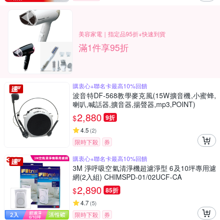
美容家電｜指定品95折+快速到貨
滿1件享95折
購衷心+聯名卡最高10%回饋
波音特DF-568教學麥克風(15W擴音機,小蜜蜂,
喇叭,喊話器,擴音器,揚聲器,mp3,POINT)
2,880
$
9折
4.5
(
2
)
限時下殺
券
購衷心+聯名卡最高10%回饋
3M 淨呼吸空氣清淨機超濾淨型 6及10坪專用濾
網(2入組) CHIMSPD-01/02UCF-CA
2,890
$
85折
4.7
(
5
)
限時下殺
券