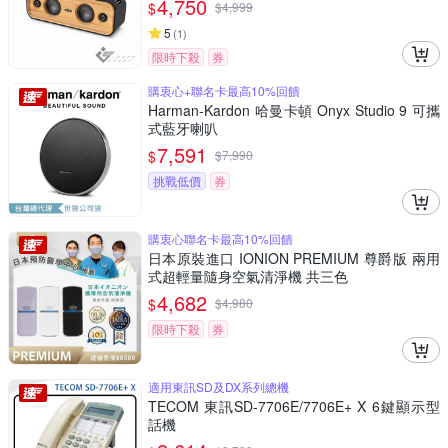
4,750
$
$
4,999
5
(
1
)
限時下殺
券
購衷心+聯名卡最高10%回饋
Harman-Kardon 哈曼卡頓 Onyx Studio 9 可攜
式藍牙喇叭
7,591
$
$
7,990
挑戰低價
券
購衷心聯名卡最高10%回饋
日本原裝進口 IONION PREMIUM 尊爵版 兩用
式超輕量隨身空氣清淨機 共三色
4,682
$
$
4,980
限時下殺
券
適用東訊SD及DX系列總機
TECOM 東訊SD-7706E/7706E+ X 6鍵顯示型
話機