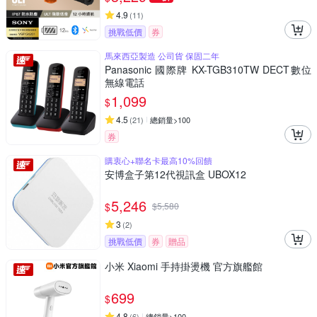
4.9
(
11
)
挑戰低價
券
馬來西亞製造 公司貨 保固二年
Panasonic 國際牌 KX-TGB310TW DECT數位
無線電話
1,099
$
4.5
(
21
)
總銷量>100
券
購衷心+聯名卡最高10%回饋
安博盒子第12代視訊盒 UBOX12
5,246
$
$
5,580
3
(
2
)
挑戰低價
券
贈品
小米 Xiaomi 手持掛燙機 官方旗艦館
699
$
4.8
(
6
)
總銷量>100