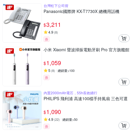
台灣松下公司貨
Panasonic國際牌 KX-T7730X 總機用話機
3,211
$
4.9
(
8
)
券
小米 Xiaomi 聲波掃振電動牙刷 Pro 官方旗艦館
1,059
$
5
(
8
)
總銷量>100
券
內置2000mAh電芯，55h長效續行
PHILIPS 飛利浦 高速100檔手持風扇 三色可選
1,090
$
4.9
(
22
)
總銷量>50
券