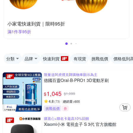
小家電快速到貨｜限時95折
滿1件享95折
分類
品牌
快速到貨
有現貨
挑戰低價
價格低到
限量送阿虎撲克牌購物車顯示為主
德國百靈Oral-B-PRO1 3D電動牙刷
1,045
$
$
1,099
4.8
(
73
)
總銷量>600
挑戰低價
券
購衷心+聯名卡最高10%回饋
Xiaomi小米 電視盒子 S 3代 官方旗艦館