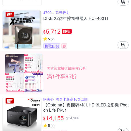
4700pa強勁吸力
DIKE X2仿生擦窗機器人 HCF400TI
5,712
$
89折
5
(
2
)
挑戰低價
券
美容家電瘋搶價限時95折
滿1件享95折
購衷心+聯名卡最高10%回饋
【Optoma】奧圖碼4K UHD 3LED投影機 Phot
on Life PK31
14,155
$
$
14,900
5
(
1
)