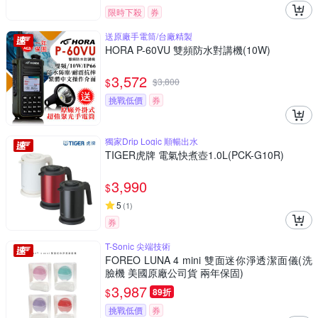
限時下殺
券
送原廠手電筒/台廠精製
HORA P-60VU 雙頻防水對講機(10W)
3,572
$
$
3,800
挑戰低價
券
獨家Drip Logic 順暢出水
TIGER虎牌 電氣快煮壺1.0L(PCK-G10R)
3,990
$
5
(
1
)
券
T-Sonic 尖端技術
FOREO LUNA 4 mini 雙面迷你淨透潔面儀(洗
臉機 美國原廠公司貨 兩年保固)
3,987
$
89折
挑戰低價
券