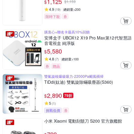
1,125
$
$
1,159
4.9
(
19
)
總銷量>200
限時下殺
券
購衷心+聯名卡最高10%回饋
安博盒子 UBOX12 X19 Pro Max第12代智慧語
音電視盒 純淨版
5,580
$
4.8
(
7
)
總銷量>100
券
贈品
雙氣旋核爆級吸力-22000Pa颶風橫掃
TiDdi(鈦迪) 雙氣旋除蟎吸塵器(S360)
2,890
$
79折
5
(
1
)
挑戰低價
券
小米 Xiaomi 電動刮鬍刀 S200 官方旗艦館