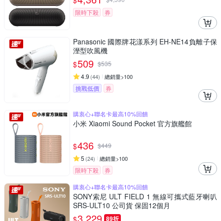
$
限時下殺
券
Panasonic 國際牌花漾系列 EH-NE14負離子保
溼型吹風機
509
$
$
535
4.9
(
44
)
總銷量>100
挑戰低價
券
購衷心+聯名卡最高10%回饋
小米 Xiaomi Sound Pocket 官方旗艦館
436
$
$
449
5
(
24
)
總銷量>100
限時下殺
券
購衷心+聯名卡最高10%回饋
SONY索尼 ULT FIELD 1 無線可攜式藍牙喇叭
SRS-ULT10 公司貨 保固12個月
3,229
$
89折