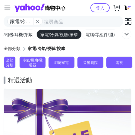
Yahoo購物中心
登入
家電/冷氣/
視聽/按摩
機/相機/耳機/穿戴
家電/冷氣/視聽/按摩
電腦/零組件/週邊/遊戲
全部分類
家電/冷氣/視聽/按摩
全部
冷氣/風扇/電
廚房家電
音響劇院
電視
分類
暖器
精選活動