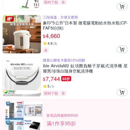
限時下殺
券
三段保溫，方便又實用
象印*5公升*日本製 微電腦電動給水熱水瓶(CP-
FAF50)(快)
4,660
$
4.9
(
3
)
券
購衷心聯名卡最高10%回饋
ible AirvidaM2 鈦項圈負離子穿戴式清淨機 星
耀黑/珍珠白隨身空氣清淨機
7,744
$
88折
5
(
1
)
限時下殺
券
家電品牌慶限時95折
滿1件享95折