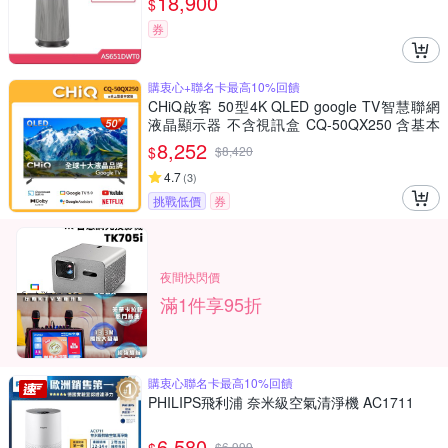
18,900
$
券
購衷心+聯名卡最高10%回饋
CHiQ啟客 50型4K QLED google TV智慧聯網
液晶顯示器 不含視訊盒 CQ-50QX250 含基本
安裝+舊機回收
8,252
$
$
8,420
4.7
(
3
)
挑戰低價
券
夜間快閃價
滿1件享95折
購衷心聯名卡最高10%回饋
PHILIPS飛利浦 奈米級空氣清淨機 AC1711
6,580
$
6,999