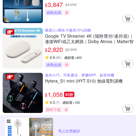
3,847
$
$
4,092
挑戰低價
券
購衷心+聯名卡最高10%回饋
Google TV Streamer 4K (隨附聲控/遙控器)｜
連接WiFi或乙太網路｜Dolby Atmos｜Matter智
慧串聯｜安裝App播放Netflix/Disney+/Youtube
2,820
$
$
2,999
4.9
(
91
)
總銷量>400
挑戰低價
券
迷你小巧、可靠通信、專屬APP、超長待機
Hytera_S1 mini (HYT-S10) 無線電對講機
1,058
$
83折
4.3
(
7
)
總銷量>100
限時下殺
券
馬上比買最好