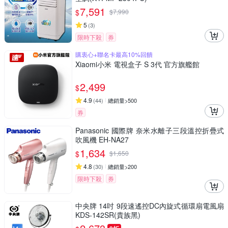
7,591
$
$
7,990
5
(
3
)
限時下殺
券
購衷心+聯名卡最高10%回饋
Xiaomi小米 電視盒子 S 3代 官方旗艦館
2,499
$
4.9
(
44
)
總銷量>500
券
Panasonic 國際牌 奈米水離子三段溫控折疊式
吹風機 EH-NA27
1,634
$
$
1,650
4.8
(
30
)
總銷量>200
限時下殺
券
中央牌 14吋 9段速遙控DC內旋式循環扇電風扇
KDS-142SR(貴族黑)