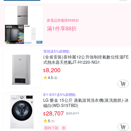
家電品牌慶限時88折
滿1件享88折
買就送5%超贈點
(全省安裝)喜特麗12公升強制排氣數位恆溫FE
式熱水器天然氣JT-H1220-NG1
8,200
$
4.5
(
2
)
8/1-8/31送5%超贈點
LG 樂金 15公斤 蒸氣滾筒洗衣機(蒸洗脫烘)-冰
磁白(WD-S15TBD)
28,707
$
$
30,217
5
(
1
)
限時下殺
券