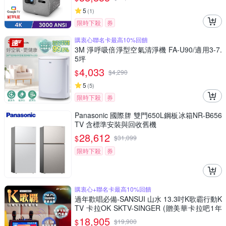
5
(
1
)
限時下殺
券
購衷心聯名卡最高10%回饋
3M 淨呼吸倍淨型空氣清淨機 FA-U90/適用3-7.
5坪
4,033
$
$
4,290
5
(
5
)
限時下殺
券
Panasonic 國際牌 雙門650L鋼板冰箱NR-B656
TV 含標準安裝與回收舊機
28,612
$
$
31,099
限時下殺
券
購衷心+聯名卡最高10%回饋
過年歡唱必備-SANSUI 山水 13.3吋K歌霸行動K
TV 卡拉OK SKTV-SINGER (贈美華卡拉吧1年
份)
18,905
$
$
19,900