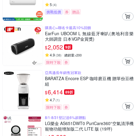
5
(
4
)
挑戰低價
券
贈品
購衷心+聯名卡最高10%回饋
EarFun UBOOM L 無線藍牙喇叭(奧地利音樂
大師調音 日本VGP金賞獎)
2,052
$
9折
4.9
(
38
)
總銷量>200
限時下殺
券
亞馬遜長年銷售冠軍款
BARATZA Encore ESP 咖啡磨豆機 贈單份豆槽
組
6,414
$
89折
4.7
(
1
)
限時下殺
券
8/1-8/31登記送6%超贈點
LG樂金 AS651DWT0 PuriCare360°空氣清淨機
寵物功能增加版二代 LITE 版 (19坪)