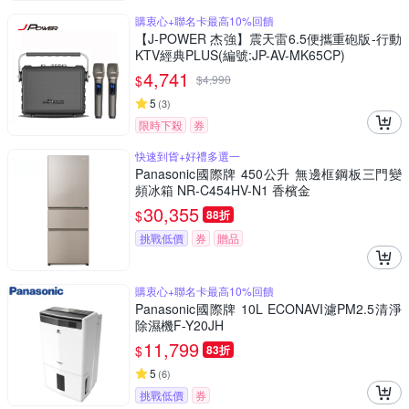
購衷心+聯名卡最高10%回饋
【J-POWER 杰強】震天雷6.5便攜重砲版-行動
KTV經典PLUS(編號:JP-AV-MK65CP)
4,741
$
$
4,990
5
(
3
)
限時下殺
券
快速到貨+好禮多選一
Panasonic國際牌 450公升 無邊框鋼板三門變
頻冰箱 NR-C454HV-N1 香檳金
30,355
$
88折
挑戰低價
券
贈品
購衷心+聯名卡最高10%回饋
Panasonic國際牌 10L ECONAVI濾PM2.5清淨
除濕機F-Y20JH
11,799
$
83折
5
(
6
)
挑戰低價
券