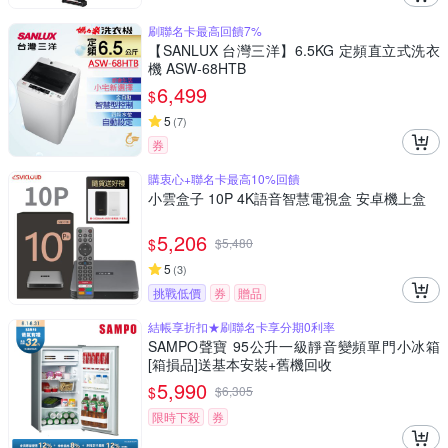
刷聯名卡最高回饋7%
【SANLUX 台灣三洋】6.5KG 定頻直立式洗衣
機 ASW-68HTB
6,499
$
5
(
7
)
券
購衷心+聯名卡最高10%回饋
小雲盒子 10P 4K語音智慧電視盒 安卓機上盒
5,206
$
$
5,480
5
(
3
)
挑戰低價
券
贈品
結帳享折扣★刷聯名卡享分期0利率
SAMPO聲寶 95公升一級靜音變頻單門小冰箱
[箱損品]送基本安裝+舊機回收
5,990
$
$
6,305
限時下殺
券