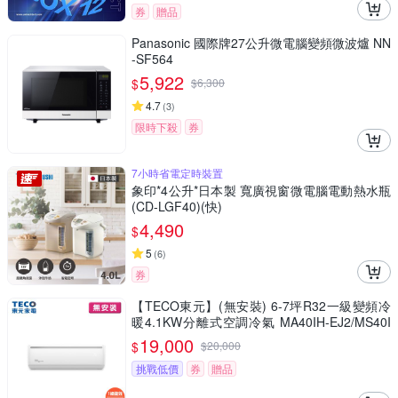
券
贈品
Panasonic 國際牌27公升微電腦變頻微波爐 NN
-SF564
5,922
$
$
6,300
4.7
(
3
)
限時下殺
券
7小時省電定時裝置
象印*4公升*日本製 寬廣視窗微電腦電動熱水瓶
(CD-LGF40)(快)
4,490
$
5
(
6
)
券
【TECO東元】(無安裝) 6-7坪R32一級變頻冷
暖4.1KW分離式空調冷氣 MA40IH-EJ2/MS40I
H-EJ2
19,000
$
$
20,000
挑戰低價
券
贈品