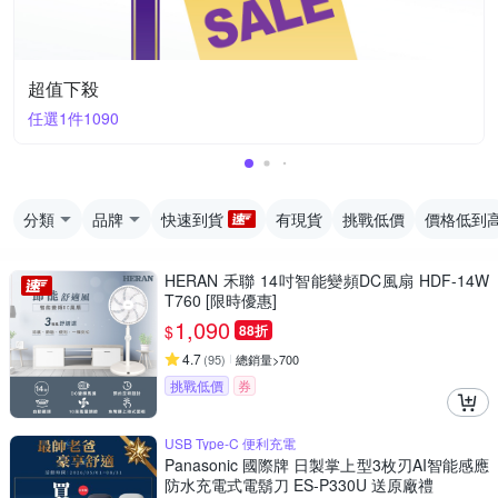
超值下殺
任選1件1090
分類
品牌
快速到貨
有現貨
挑戰低價
價格低到
HERAN 禾聯 14吋智能變頻DC風扇 HDF-14W
T760 [限時優惠]
1,090
$
88折
4.7
(
95
)
總銷量>700
挑戰低價
券
USB Type-C 便利充電
Panasonic 國際牌 日製掌上型3枚刃AI智能感應
防水充電式電鬍刀 ES-P330U 送原廠禮