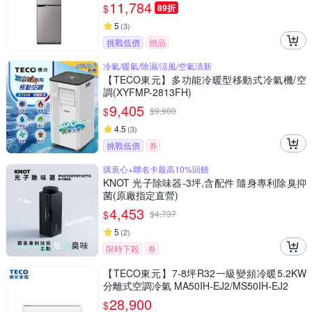
11,784
$
89折
5
(
3
)
挑戰低價
贈品
冷氣/暖氣/除濕/涼風/空氣清新
【TECO東元】多功能冷暖型移動式冷氣機/空
調(XYFMP-2813FH)
9,405
$
$
9,900
4.5
(
3
)
挑戰低價
券
購衷心+聯名卡最高10%回饋
KNOT 光子除味器-3坪,含配件 隨身專利除臭抑
菌(原廠指定直營)
4,453
$
$
4,737
5
(
2
)
限時下殺
券
【TECO東元】7-8坪R32一級變頻冷暖5.2KW
分離式空調冷氣 MA50IH-EJ2/MS50IH-EJ2
28,900
$