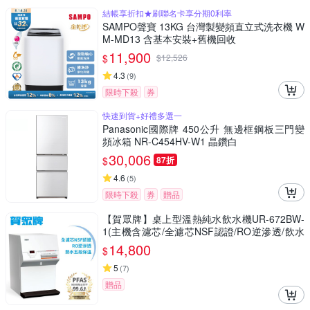
結帳享折扣★刷聯名卡享分期0利率
SAMPO聲寶 13KG 台灣製變頻直立式洗衣機 W
M-MD13 含基本安裝+舊機回收
11,900
$
$
12,526
4.3
(
9
)
限時下殺
券
快速到貨+好禮多選一
Panasonic國際牌 450公升 無邊框鋼板三門變
頻冰箱 NR-C454HV-W1 晶鑽白
30,006
$
87折
4.6
(
5
)
限時下殺
券
贈品
【賀眾牌】桌上型溫熱純水飲水機UR-672BW-
1(主機含濾芯/全濾芯NSF認證/RO逆滲透/飲水
設備/原廠服務/基本安裝)
14,800
$
5
(
7
)
贈品