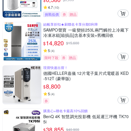
$
4.7
(
10
)
挑戰低價
券
贈品
結帳享折扣★刷聯名卡享分期0利率
SAMPO聲寶 一級變頻253L兩門觸控上冷藏下
冷凍冰箱[箱損品]含基本安裝+舊機回收
14,820
$
$
15,600
5
(
4
)
限時下殺
券
贈品
現貨快速出貨！
德國HELLER嘉儀 12片電子葉片式電暖器 KED
-512T (豪華版)
8,800
$
5
(
4
)
券
購衷心+聯名卡最高10%回饋
BenQ 4K 智慧調光投影機 低延遲三坪機 TK70
5i
38,855
$
$
40,900