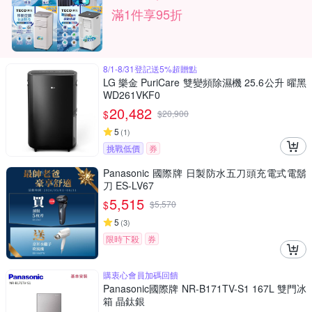
滿1件享95折
8/1-8/31登記送5%超贈點
LG 樂金 PuriCare 雙變頻除濕機 25.6公升 曜黑
WD261VKF0
20,482
$
$
20,900
5
(
1
)
挑戰低價
券
Panasonic 國際牌 日製防水五刀頭充電式電鬍
刀 ES-LV67
5,515
$
$
5,570
5
(
3
)
限時下殺
券
購衷心會員加碼回饋
Panasonic國際牌 NR-B171TV-S1 167L 雙門冰
箱 晶鈦銀