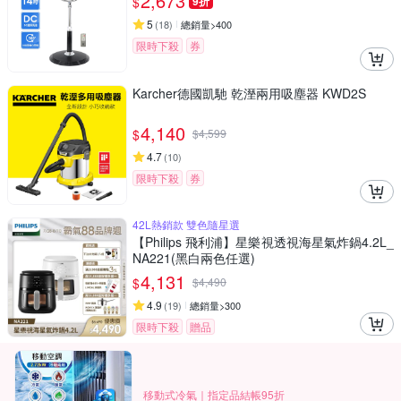
2,673
$
9折
5
(
18
)
總銷量>400
限時下殺
券
Karcher德國凱馳 乾溼兩用吸塵器 KWD2S
4,140
$
$
4,599
4.7
(
10
)
限時下殺
券
42L熱銷款 雙色隨星選
【Philips 飛利浦】星樂視透視海星氣炸鍋4.2L_
NA221(黑白兩色任選)
4,131
$
$
4,490
4.9
(
19
)
總銷量>300
限時下殺
贈品
移動式冷氣｜指定品結帳95折