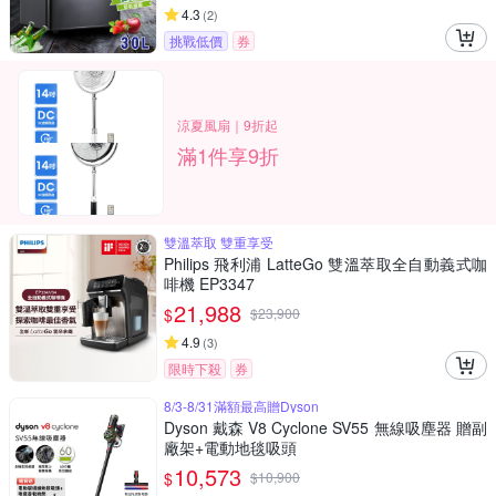
4.3
(
2
)
挑戰低價
券
涼夏風扇｜9折起
滿1件享9折
雙溫萃取 雙重享受
Philips 飛利浦 LatteGo 雙溫萃取全自動義式咖
啡機 EP3347
21,988
$
$
23,900
4.9
(
3
)
限時下殺
券
8/3-8/31滿額最高贈Dyson
Dyson 戴森 V8 Cyclone SV55 無線吸塵器 贈副
廠架+電動地毯吸頭
10,573
$
$
10,900