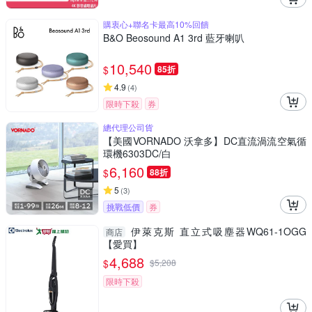
購衷心+聯名卡最高10%回饋
B&O Beosound A1 3rd 藍牙喇叭
10,540
$
85折
4.9
(
4
)
限時下殺
券
總代理公司貨
【美國VORNADO 沃拿多】DC直流渦流空氣循
環機6303DC/白
6,160
$
88折
5
(
3
)
挑戰低價
券
伊萊克斯 直立式吸塵器WQ61-1OGG
商店
【愛買】
4,688
$
$
5,208
限時下殺