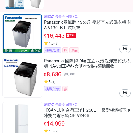
刷聯名卡最高回饋7%
Panasonic國際牌 13公斤 變頻直立式洗衣機 N
A-V130LB-L 炫銀灰
16,443
$
87折
4.6
(
3
)
挑戰低價
券
贈品
Panasonic 國際牌 9kg直立式泡洗淨定頻洗衣
機 NA-90EB-W -含基本安裝+舊機回收
8,636
$
$
9,090
5
(
1
)
挑戰低價
券
刷聯名卡最高回饋7%
【SANLUX 台灣三洋】250L 一級變頻鋼板下冷
凍雙門電冰箱 SR-V240BF
14,999
$
4.6
(
7
)