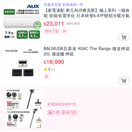
含基本安裝 安裝保固一年
【家電速配 東元AUX奧克斯】極上系列 一級效
能 節能省電淨化 日本研發6-8坪變頻冷暖冷氣
機(MS40IH-AC2/MA40IH-AC2)
23,011
$
$
24,222
限時下殺
券
BALMUDA百慕達 K09C The Range 微波烤箱
20L 微波爐 烤箱
18,990
$
5
(
1
)
券
家電限時促銷97折
滿1件享97折