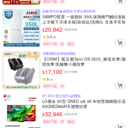
限時下殺
券
結帳享折扣★刷聯名卡享分期0利率
SAMPO聲寶 一級變頻 350L玻璃兩門觸控面板
上冷藏下冷凍冰箱[箱損品]琉璃白 含基本安裝
+舊機回收
20,942
$
$
22,044
3.9
(
4
)
限時下殺
券
贈品
消費滿額送688超贈點
【OSIM】暖足樂Sync OS-3233_腳底按摩/腿
部按摩/美腿機/小腿按摩
17,100
$
$
17,999
5
(
1
)
限時下殺
券
8/1-8/31登記送5%超贈點
LG樂金 65型 QNED α8 4K AI智慧聯網顯示器
65QNED86ATA 贈雙好禮
32,946
$
$
33,618
限時下殺
券
贈品