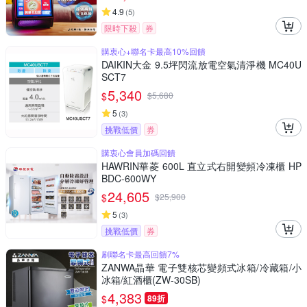
4.9
(
5
)
限時下殺
券
購衷心+聯名卡最高10%回饋
DAIKIN大金 9.5坪閃流放電空氣清淨機 MC40U
SCT7
5,340
$
$
5,680
5
(
3
)
挑戰低價
券
購衷心會員加碼回饋
HAWRIN華菱 600L 直立式右開變頻冷凍櫃 HP
BDC-600WY
24,605
$
$
25,900
5
(
3
)
挑戰低價
券
刷聯名卡最高回饋7%
ZANWA晶華 電子雙核芯變頻式冰箱/冷藏箱/小
冰箱/紅酒櫃(ZW-30SB)
4,383
$
89折