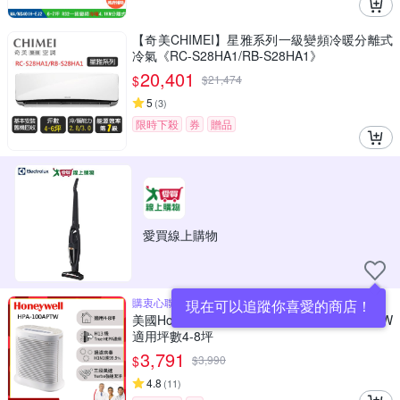
【奇美CHIMEI】星雅系列一級變頻冷暖分離式
冷氣《RC-S28HA1/RB-S28HA1》
20,401
$
$
21,474
5
(
3
)
限時下殺
券
贈品
愛買線上購物
購衷心聯名卡最高10%回饋
現在可以追蹤你喜愛的商店！
美國Honeywell 抗敏空氣清淨機 HPA100APTW
適用坪數4-8坪
3,791
$
$
3,990
4.8
(
11
)