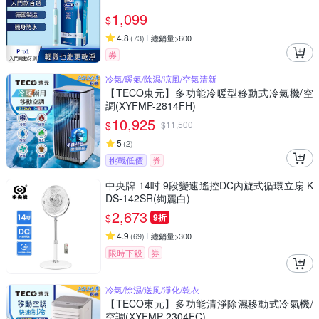
1,099
$
4.8
(
73
)
總銷量>600
券
冷氣/暖氣/除濕/涼風/空氣清新
【TECO東元】多功能冷暖型移動式冷氣機/空
調(XYFMP-2814FH)
10,925
$
$
11,500
5
(
2
)
挑戰低價
券
中央牌 14吋 9段變速遙控DC內旋式循環立扇 K
DS-142SR(絢麗白)
2,673
$
9折
4.9
(
69
)
總銷量>300
限時下殺
券
冷氣/除濕/送風/淨化/乾衣
【TECO東元】多功能清淨除濕移動式冷氣機/
空調(XYFMP-2304FC)