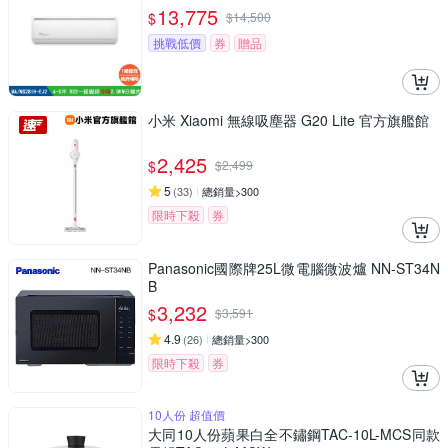
H-EJ2
13,775
$
$
14,500
挑戰低價
券
贈品
小米 Xiaomi 無線吸塵器 G20 Lite 官方旗艦館
2,425
$
$
2,499
5
(
33
)
總銷量>300
限時下殺
券
Panasonic國際牌25L微電腦微波爐 NN-ST34N
B
3,232
$
$
3,591
4.9
(
26
)
總銷量>300
限時下殺
券
10人份 超值價
大同10人份蘋果白全不鏽鋼TAC-10L-MCS同款