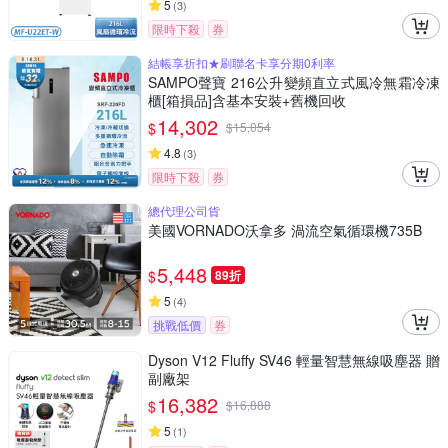
5
(
3
)
限時下殺
券
結帳享折扣★刷聯名卡享分期0利率
SAMPO聲寶 216公升變頻直立式風冷無霜冷凍
櫃[箱損品]含基本安裝+舊機回收
14,302
$
$
15,054
4.8
(
3
)
限時下殺
券
總代理公司貨
美國VORNADO沃拿多 渦流空氣循環機735B
5,448
$
89折
5
(
4
)
挑戰低價
券
Dyson V12 Fluffy SV46 輕量智慧無線吸塵器 贈
副廠架
16,382
$
$
16,888
5
(
1
)