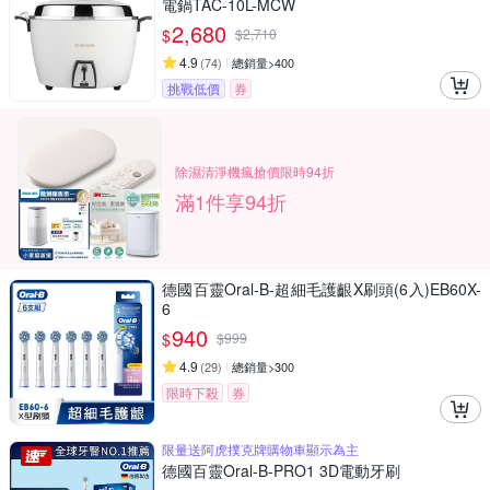
電鍋TAC-10L-MCW
2,680
$
$
2,710
4.9
(
74
)
總銷量>400
挑戰低價
券
除濕清淨機瘋搶價限時94折
滿1件享94折
德國百靈Oral-B-超細毛護齦X刷頭(6入)EB60X-
6
940
$
$
999
4.9
(
29
)
總銷量>300
限時下殺
券
限量送阿虎撲克牌購物車顯示為主
德國百靈Oral-B-PRO1 3D電動牙刷