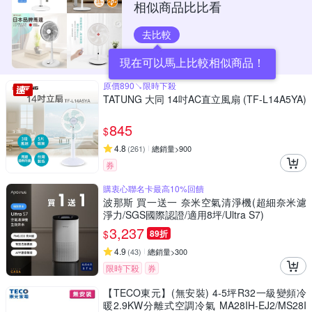
相似商品比比看
去比較
現在可以馬上比較相似商品！
原價890↘限時下殺
TATUNG 大同 14吋AC直立風扇 (TF-L14A5YA)
845
$
4.8
(
261
)
總銷量>900
券
購衷心聯名卡最高10%回饋
波那斯 買一送一 奈米空氣清淨機(超細奈米濾
淨力/SGS國際認證/適用8坪/Ultra S7)
3,237
$
89折
4.9
(
43
)
總銷量>300
限時下殺
券
【TECO東元】(無安裝) 4-5坪R32一級變頻冷
暖2.9KW分離式空調冷氣 MA28IH-EJ2/MS28I