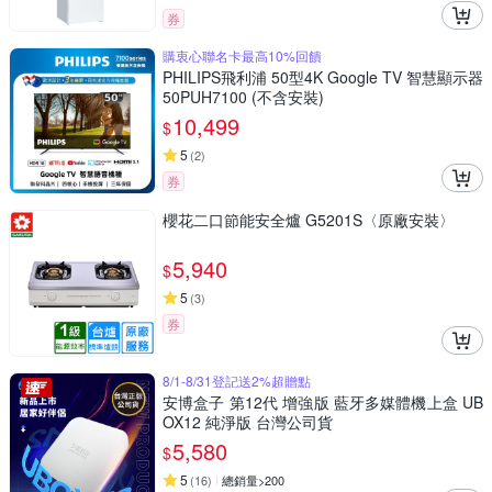
券
購衷心聯名卡最高10%回饋
PHILIPS飛利浦 50型4K Google TV 智慧顯示器
50PUH7100 (不含安裝)
10,499
$
5
(
2
)
券
櫻花二口節能安全爐 G5201S〈原廠安裝〉
5,940
$
5
(
3
)
券
8/1-8/31登記送2%超贈點
安博盒子 第12代 增強版 藍牙多媒體機上盒 UB
OX12 純淨版 台灣公司貨
5,580
$
5
(
16
)
總銷量>200