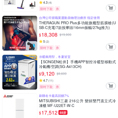
4.3
(
4
)
限時下殺
券
台灣公司貨職業運動員物理治療所 指定使用
THERAGUN PRO Plus多功能旗艦型筋膜槍(U
SB-C充電/7款按摩頭/16mm振幅/27kg推力)
18,308
$
$
19,900
5
(
2
)
限時下殺
券
冷暖兩用型，冬夏皆宜
【SONGEN松井】手機APP智控冷暖型移動式
冷氣機/空調(SG-A413CH)
9,120
$
$
9,600
4.7
(
11
)
限時下殺
券
刷聯名卡最高回饋7%
MITSUBISHI三菱 216公升 變頻雙門直立式冷
凍櫃 MF-U22ET-W-C
17,512
$
88折