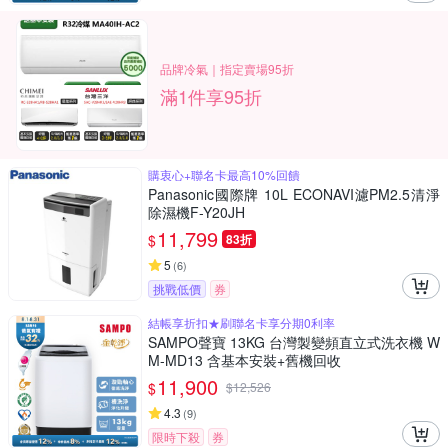
品牌冷氣｜指定賣場95折
滿1件享95折
購衷心+聯名卡最高10%回饋
Panasonic國際牌 10L ECONAVI濾PM2.5清淨
除濕機F-Y20JH
11,799
$
83折
5
(
6
)
挑戰低價
券
結帳享折扣★刷聯名卡享分期0利率
SAMPO聲寶 13KG 台灣製變頻直立式洗衣機 W
M-MD13 含基本安裝+舊機回收
11,900
$
$
12,526
4.3
(
9
)
限時下殺
券