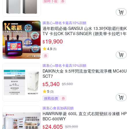
限時下殺
券
購衷心+聯名卡最高10%回饋
過年歡唱必備-SANSUI 山水 13.3吋K歌霸行動K
TV 卡拉OK SKTV-SINGER (贈美華卡拉吧1年
份)
19,900
$
4.9
(
5
)
券
購衷心+聯名卡最高10%回饋
DAIKIN大金 9.5坪閃流放電空氣清淨機 MC40U
SCT7
5,340
$
$
5,680
5
(
3
)
挑戰低價
券
購衷心會員加碼回饋
HAWRIN華菱 600L 直立式右開變頻冷凍櫃 HP
BDC-600WY
24,605
$
$
25,900