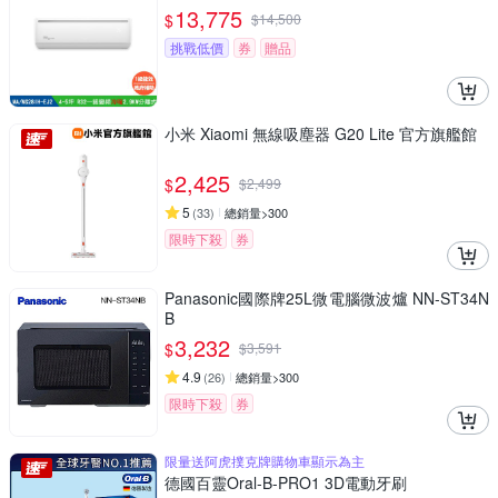
H-EJ2
13,775
$
$
14,500
挑戰低價
券
贈品
小米 Xiaomi 無線吸塵器 G20 Lite 官方旗艦館
2,425
$
$
2,499
5
(
33
)
總銷量>300
限時下殺
券
Panasonic國際牌25L微電腦微波爐 NN-ST34N
B
3,232
$
$
3,591
4.9
(
26
)
總銷量>300
限時下殺
券
限量送阿虎撲克牌購物車顯示為主
德國百靈Oral-B-PRO1 3D電動牙刷