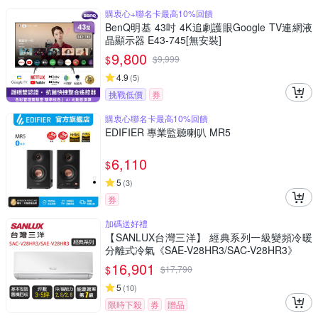
購衷心+聯名卡最高10%回饋
BenQ明基 43吋 4K追劇護眼Google TV連網液
晶顯示器 E43-745[無安裝]
9,800
$
$
9,999
4.9
(
5
)
挑戰低價
券
購衷心聯名卡最高10%回饋
EDIFIER 專業監聽喇叭 MR5
6,110
$
5
(
3
)
券
加碼送好禮
【SANLUX台灣三洋】 經典系列一級變頻冷暖
分離式冷氣《SAE-V28HR3/SAC-V28HR3》
16,901
$
$
17,790
5
(
10
)
限時下殺
券
贈品