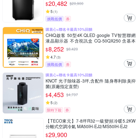
20,482
$
$
20,900
5
(
1
)
挑戰低價
券
購衷心+聯名卡最高10%回饋
CHiQ啟客 50型4K QLED google TV智慧聯網
液晶顯示器 不含視訊盒 CQ-50QX250 含基本
安裝+舊機回收
8,252
$
$
8,420
4.7
(
3
)
挑戰低價
券
購衷心+聯名卡最高10%回饋
KNOT 光子除味器-3坪,含配件 隨身專利除臭抑
菌(原廠指定直營)
4,453
$
$
4,737
5
(
2
)
限時下殺
券
【TECO東元】7-8坪R32一級變頻冷暖5.2KW
分離式空調冷氣 MA50IH-EJ2/MS50IH-EJ2
29,900
$