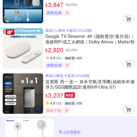
3,847
$
$
4,092
挑戰低價
券
購衷心+聯名卡最高10%回饋
Google TV Streamer 4K (隨附聲控/遙控器)｜
連接WiFi或乙太網路｜Dolby Atmos｜Matter智
慧串聯｜安裝App播放Netflix/Disney+/Youtube
2,820
$
$
2,999
4.9
(
91
)
總銷量>400
挑戰低價
券
購衷心聯名卡最高10%回饋
波那斯 買一送一 奈米空氣清淨機(超細奈米濾
淨力/SGS國際認證/適用8坪/Ultra S7)
3,237
$
89折
4.9
(
43
)
總銷量>300
限時下殺
券
馬上比買最好