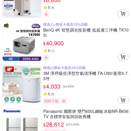
$
5
(
4
)
券
購衷心+聯名卡最高10%回饋
BenQ 4K 智慧調光投影機 低延遲三坪機 TK70
5i
40,900
$
5
(
1
)
券
購衷心聯名卡最高10%回饋
3M 淨呼吸倍淨型空氣清淨機 FA-U90/適用3-7.
5坪
4,033
$
$
4,290
5
(
5
)
限時下殺
券
Panasonic 國際牌 雙門650L鋼板冰箱NR-B656
TV 含標準安裝與回收舊機
28,612
$
$
31,099