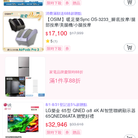
限時下殺
券
贈品
消費滿額送688超贈點
【OSIM】暖足樂Sync OS-3233_腳底按摩/腿
部按摩/美腿機/小腿按摩
17,100
$
$
17,999
5
(
1
)
限時下殺
券
家電品牌慶限時88折
滿1件享88折
8/1-8/31登記送5%超贈點
LG樂金 65型 QNED α8 4K AI智慧聯網顯示器
65QNED86ATA 贈雙好禮
32,946
$
$
33,618
限時下殺
券
贈品