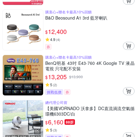
購衷心+聯名卡最高10%回饋
B&O Beosound A1 3rd 藍牙喇叭
12,400
$
4.9
(
4
)
券
購衷心+聯名卡最高10%回饋
BenQ明基 43吋 E43-760 4K Google TV 液晶
電視 只宅配不安裝
13,205
$
$
13,900
5
(
2
)
挑戰低價
券
總代理公司貨
【美國VORNADO 沃拿多】DC直流渦流空氣循
環機6303DC/白
6,160
$
88折
5
(
3
)