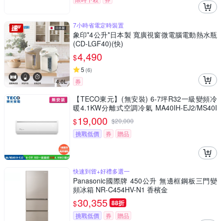
7小時省電定時裝置
象印*4公升*日本製 寬廣視窗微電腦電動熱水瓶
(CD-LGF40)(快)
4,490
$
5
(
6
)
券
【TECO東元】(無安裝) 6-7坪R32一級變頻冷
暖4.1KW分離式空調冷氣 MA40IH-EJ2/MS40I
H-EJ2
19,000
$
$
20,000
挑戰低價
券
贈品
快速到貨+好禮多選一
Panasonic國際牌 450公升 無邊框鋼板三門變
頻冰箱 NR-C454HV-N1 香檳金
30,355
$
88折
挑戰低價
券
贈品