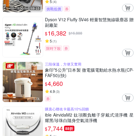
5
(
4
)
挑戰低價
券
Dyson V12 Fluffy SV46 輕量智慧無線吸塵器 贈
副廠架
16,382
$
$
16,888
5
(
1
)
限時下殺
券
三段保溫，方便又實用
象印*5公升*日本製 微電腦電動給水熱水瓶(CP-
FAF50)(快)
4,660
$
4.9
(
3
)
券
購衷心聯名卡最高10%回饋
ible AirvidaM2 鈦項圈負離子穿戴式清淨機 星
耀黑/珍珠白隨身空氣清淨機
7,744
$
88折