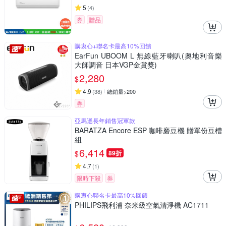
5
(
4
)
券
贈品
購衷心+聯名卡最高10%回饋
EarFun UBOOM L 無線藍牙喇叭(奧地利音樂
大師調音 日本VGP金賞獎)
2,280
$
4.9
(
38
)
總銷量>200
券
亞馬遜長年銷售冠軍款
BARATZA Encore ESP 咖啡磨豆機 贈單份豆槽
組
6,414
$
89折
4.7
(
1
)
限時下殺
券
購衷心聯名卡最高10%回饋
PHILIPS飛利浦 奈米級空氣清淨機 AC1711