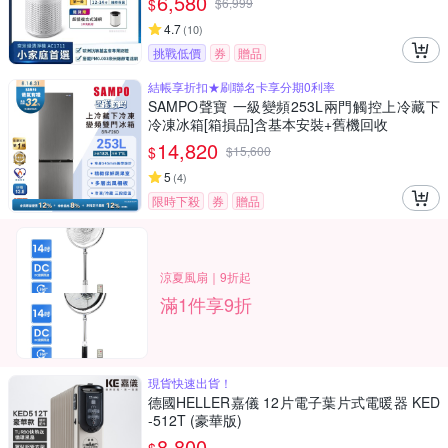
6,580
$
$
6,999
4.7
(
10
)
挑戰低價
券
贈品
結帳享折扣★刷聯名卡享分期0利率
SAMPO聲寶 一級變頻253L兩門觸控上冷藏下
冷凍冰箱[箱損品]含基本安裝+舊機回收
14,820
$
$
15,600
5
(
4
)
限時下殺
券
贈品
涼夏風扇｜9折起
滿1件享9折
現貨快速出貨！
德國HELLER嘉儀 12片電子葉片式電暖器 KED
-512T (豪華版)
8,800