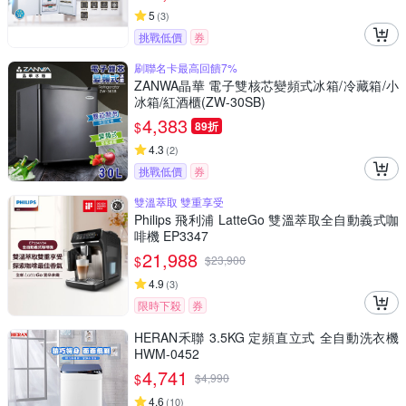
5
(
3
)
挑戰低價
券
刷聯名卡最高回饋7%
ZANWA晶華 電子雙核芯變頻式冰箱/冷藏箱/小
冰箱/紅酒櫃(ZW-30SB)
4,383
$
89折
4.3
(
2
)
挑戰低價
券
雙溫萃取 雙重享受
Philips 飛利浦 LatteGo 雙溫萃取全自動義式咖
啡機 EP3347
21,988
$
$
23,900
4.9
(
3
)
限時下殺
券
HERAN禾聯 3.5KG 定頻直立式 全自動洗衣機
HWM-0452
4,741
$
$
4,990
4.6
(
10
)