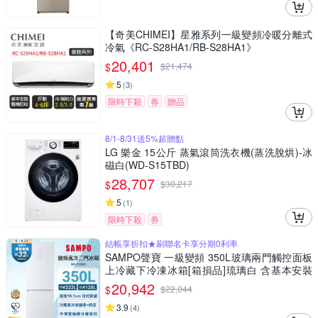
【奇美CHIMEI】星雅系列一級變頻冷暖分離式
冷氣《RC-S28HA1/RB-S28HA1》
20,401
$
$
21,474
5
(
3
)
限時下殺
券
贈品
8/1-8/31送5%超贈點
LG 樂金 15公斤 蒸氣滾筒洗衣機(蒸洗脫烘)-冰
磁白(WD-S15TBD)
28,707
$
$
30,217
5
(
1
)
限時下殺
券
結帳享折扣★刷聯名卡享分期0利率
SAMPO聲寶 一級變頻 350L玻璃兩門觸控面板
上冷藏下冷凍冰箱[箱損品]琉璃白 含基本安裝
+舊機回收
20,942
$
$
22,044
3.9
(
4
)