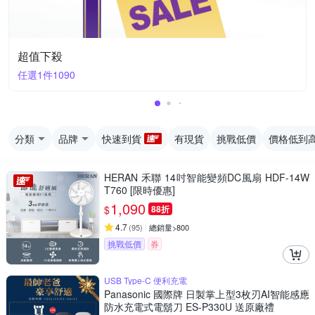
超值下殺
任選1件1090
分類
品牌
快速到貨
有現貨
挑戰低價
價格低到
HERAN 禾聯 14吋智能變頻DC風扇 HDF-14W
T760 [限時優惠]
1,090
$
88折
4.7
(
95
)
總銷量>800
挑戰低價
券
USB Type-C 便利充電
Panasonic 國際牌 日製掌上型3枚刃AI智能感應
防水充電式電鬍刀 ES-P330U 送原廠禮