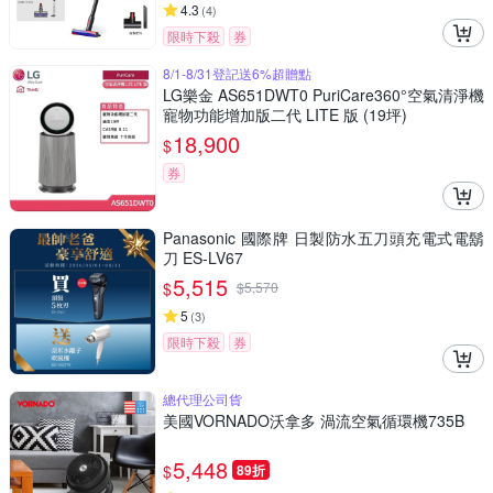
4.3
(
4
)
限時下殺
券
8/1-8/31登記送6%超贈點
LG樂金 AS651DWT0 PuriCare360°空氣清淨機
寵物功能增加版二代 LITE 版 (19坪)
18,900
$
券
Panasonic 國際牌 日製防水五刀頭充電式電鬍
刀 ES-LV67
5,515
$
$
5,570
5
(
3
)
限時下殺
券
總代理公司貨
美國VORNADO沃拿多 渦流空氣循環機735B
5,448
$
89折