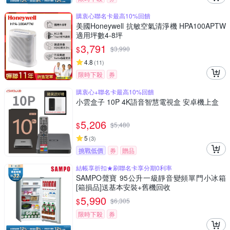
購衷心聯名卡最高10%回饋
美國Honeywell 抗敏空氣清淨機 HPA100APTW
適用坪數4-8坪
3,791
$
$
3,990
4.8
(
11
)
限時下殺
券
購衷心+聯名卡最高10%回饋
小雲盒子 10P 4K語音智慧電視盒 安卓機上盒
5,206
$
$
5,480
5
(
3
)
挑戰低價
券
贈品
結帳享折扣★刷聯名卡享分期0利率
SAMPO聲寶 95公升一級靜音變頻單門小冰箱
[箱損品]送基本安裝+舊機回收
5,990
$
$
6,305
限時下殺
券