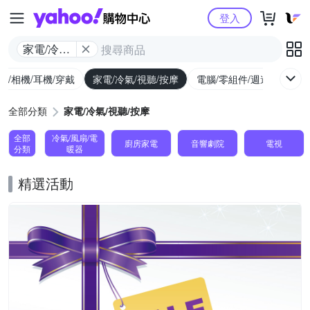
Yahoo購物中心
登入
家電/冷氣/
視聽/按摩
機/相機/耳機/穿戴
家電/冷氣/視聽/按摩
電腦/零組件/週邊/遊戲
全部分類
家電/冷氣/視聽/按摩
全部
冷氣/風扇/電
廚房家電
音響劇院
電視
分類
暖器
精選活動