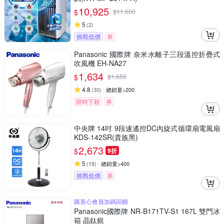
10,925
$
$
11,500
5
(
2
)
挑戰低價
券
Panasonic 國際牌 奈米水離子三段溫控折疊式
吹風機 EH-NA27
1,634
$
$
1,650
4.8
(
30
)
總銷量>200
限時下殺
券
中央牌 14吋 9段速遙控DC內旋式循環扇電風扇
KDS-142SR(貴族黑)
2,673
$
9折
5
(
18
)
總銷量>400
挑戰低價
券
購衷心會員加碼回饋
Panasonic國際牌 NR-B171TV-S1 167L 雙門冰
箱 晶鈦銀