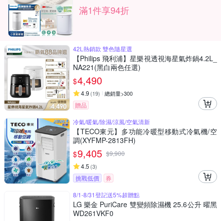
滿1件享94折
42L熱銷款 雙色隨星選
【Philips 飛利浦】星樂視透視海星氣炸鍋4.2L_
NA221(黑白兩色任選)
4,490
$
4.9
(
19
)
總銷量>300
贈品
冷氣/暖氣/除濕/涼風/空氣清新
【TECO東元】多功能冷暖型移動式冷氣機/空
調(XYFMP-2813FH)
9,405
$
$
9,900
4.5
(
3
)
挑戰低價
券
8/1-8/31登記送5%超贈點
LG 樂金 PuriCare 雙變頻除濕機 25.6公升 曜黑
WD261VKF0