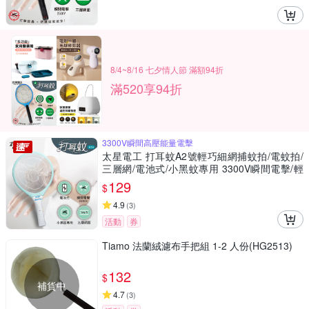
8/4~8/16 七夕情人節 滿額94折
滿520享94折
3300V瞬間高壓能量電擊
太星電工 打耳蚊A2號輕巧細網捕蚊拍/電蚊拍/
三層網/電池式/小黑蚊專用 3300V瞬間電擊/輕
巧
129
$
4.9
(
3
)
活動
券
Tiamo 法蘭絨濾布手把組 1-2 人份(HG2513)
132
$
補貨中
4.7
(
3
)