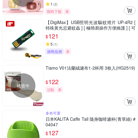
1
(
2
)
限時下殺
券
【DigiMax】USB照明光波驅蚊燈片 UP-4R2 [
特殊黃光忌避蚊蟲 ] [ 極簡易操作方便維護 ] [ 可
供緊急照明或閱讀燈使用 ]
121
$
5
(
1
)
挑戰低價
券
Tiamo V01法蘭絨濾布1-2杯用 3枚入(HG2519)
122
$
補貨中
活動
券
多色可選
日本KALITA Caffe Tall 隨身咖啡濾杯(青草綠) #
04047
127
$