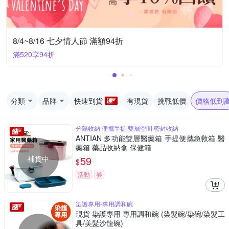
8/4~8/16 七夕情人節 滿額94折
滿520享94折
分類
品牌
快速到貨
有現貨
挑戰低價
價格低到
分隔收納 便攜手提 雙層空間 密封收納
ANTIAN 多功能雙層醫藥箱 手提便攜急救箱 醫
藥箱 藥品收納盒 保健箱
補貨中
59
$
活動
券
染護專用-專用調和碗
現貨 染護專用 專用調和碗 (染髮碗/染碗/染髮工
具/美髮沙龍碗)