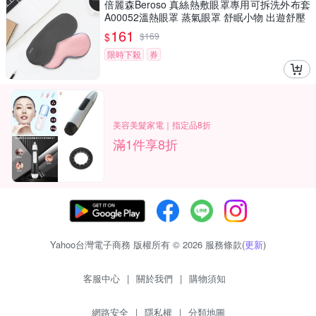
倍麗森Beroso 真絲熱敷眼罩專用可拆洗外布套
A00052溫熱眼罩 蒸氣眼罩 舒眠小物 出遊舒壓
161
$
$
169
限時下殺
券
美容美髮家電｜指定品8折
滿1件享8折
Yahoo台灣電子商務 版權所有 © 2026 服務條款(
更新
)
客服中心
|
關於我們
|
購物須知
網路安全
|
隱私權
|
分類地圖