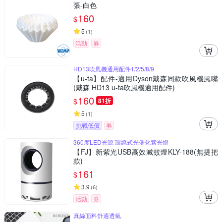
張-白色
160
$
5
(
1
)
活動
券
HD13吹風機通用配件1/2/5/8/9
【u-ta】配件-適用Dyson戴森同款吹風機風嘴
(戴森 HD13 u-ta吹風機適用配件)
160
$
81折
5
(
1
)
挑戰低價
券
360度LED光源 環繞式光催化紫光燈
【FJ】新紫光USB高效滅蚊燈KLY-188(無提把
款)
161
$
3.9
(
6
)
活動
券
真絲面料舒適透氣