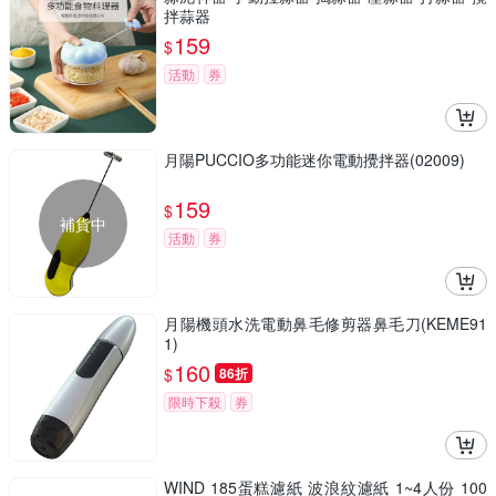
拌蒜器
159
$
活動
券
月陽PUCCIO多功能迷你電動攪拌器(02009)
159
$
補貨中
活動
券
月陽機頭水洗電動鼻毛修剪器鼻毛刀(KEME91
1)
160
$
86折
限時下殺
券
WIND 185蛋糕濾紙 波浪紋濾紙 1~4人份 100