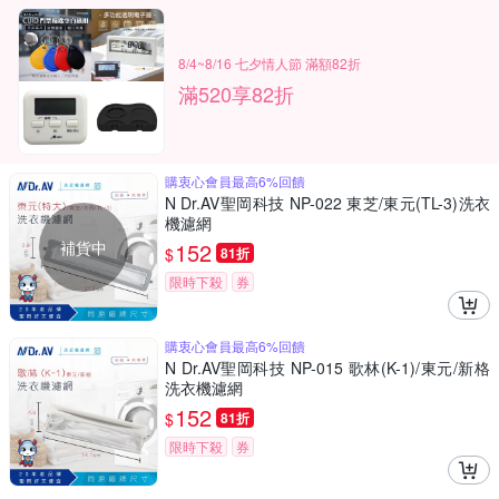
8/4~8/16 七夕情人節 滿額82折
滿520享82折
購衷心會員最高6%回饋
N Dr.AV聖岡科技 NP-022 東芝/東元(TL-3)洗衣
機濾網
補貨中
152
$
81折
限時下殺
券
購衷心會員最高6%回饋
N Dr.AV聖岡科技 NP-015 歌林(K-1)/東元/新格
洗衣機濾網
152
$
81折
限時下殺
券