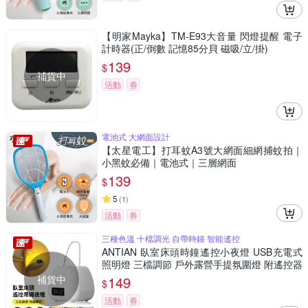
【明家Mayka】TM-E93大音量 閃燈提醒 電子
計時器(正/倒數 記憶85分貝 磁吸/立/掛)
139
$
補貨中
活動
券
電池式 大網面設計
【太星電工】打耳蚊A3號大網面細網捕蚊拍｜
小黑蚊必備｜電池式｜三層網面
139
$
5
(
1
)
活動
券
三種色溫 十檔調光 自帶時鐘 智能遙控
ANTIAN 臥室床頭時鐘遙控小夜燈 USB充電式
照明燈 三檔調節 戶外露營手提氛圍燈 附遙控器
補貨中
149
$
活動
券