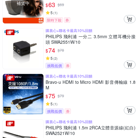
補貨中
63
$
$
69
5
(
1
)
限時下殺
券
購衷心+聯名卡最高10%回饋
PHILIPS 飛利浦 一分二 3.5mm 立體耳機分接
頭 SWA2551W/10
74
$
$
78
5
(
2
)
挑戰低價
券
購衷心+聯名卡最高10%回饋
Bravo-u HDMI to Micro HDMI 影音傳輸線 1.8
M
75
$
$
79
5
(
1
)
挑戰低價
券
購衷心+聯名卡最高10%回饋
PHILIPS 飛利浦 1.5m 2RCA立體音源線(紅白)
SWA2521W/10