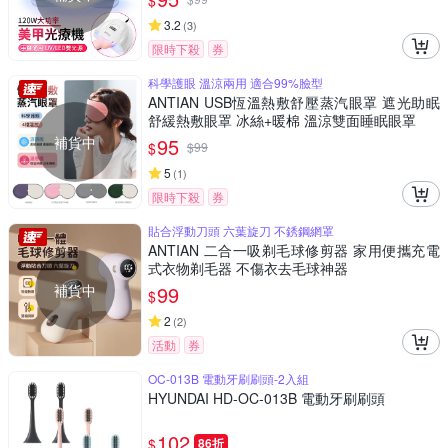
$
3.2
(
3
)
限時下殺
券
科學護眼 溫涼兩用 適合99%臉型
ANTIAN USB恆溫熱敷舒壓蒸汽眼罩 遮光助眠
舒緩熱敷眼罩 冰絲+暖棉 溫涼雙面睡眠眼罩
補貨中
95
$
$
99
5
(
1
)
限時下殺
券
貼合浮動刀頭 六葉旋刀 不銹鋼網罩
ANTIAN 二合一吸剃毛球修剪器 家用便攜充電
式衣物剃毛器 不傷衣去毛球神器
補貨中
99
$
2
(
2
)
活動
券
OC-013B 電動牙刷刷頭-2入組
HYUNDAI HD-OC-013B 電動牙刷刷頭
102
$
86折