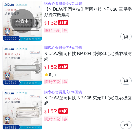
購衷心會員最高6%回饋
【N Dr.AV聖岡科技】聖岡科技 NP-026 三星變
頻洗衣機濾網
補貨中
152
$
81折
限時下殺
券
購衷心會員最高6%回饋
N Dr.AV聖岡科技 NP-004 聲寶S.L(大)洗衣機濾
網
152
$
81折
5
(
1
)
限時下殺
券
購衷心會員最高6%回饋
N Dr.AV聖岡科技 NP-005 東元T.L(大)洗衣機濾
網
152
$
81折
限時下殺
券