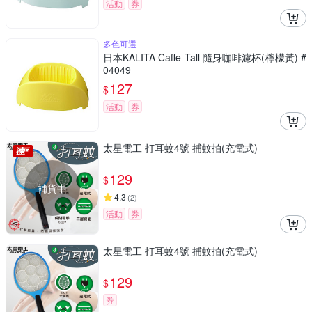
活動
券
多色可選
日本KALITA Caffe Tall 隨身咖啡濾杯(檸檬黃) #
04049
127
$
活動
券
太星電工 打耳蚊4號 捕蚊拍(充電式)
129
$
補貨中
4.3
(
2
)
活動
券
太星電工 打耳蚊4號 捕蚊拍(充電式)
129
$
券