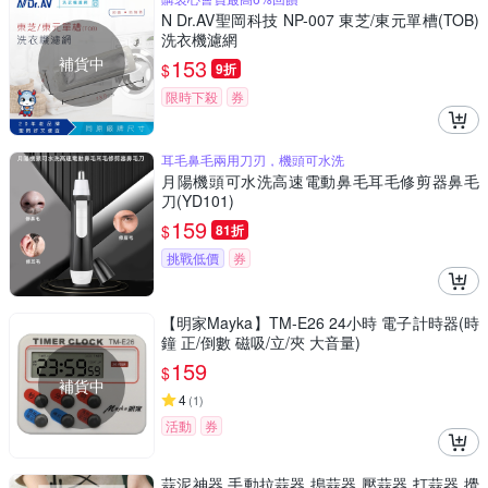
N Dr.AV聖岡科技 NP-007 東芝/東元單槽(TOB)
洗衣機濾網
補貨中
153
$
9折
限時下殺
券
耳毛鼻毛兩用刀刃，機頭可水洗
月陽機頭可水洗高速電動鼻毛耳毛修剪器鼻毛
刀(YD101)
159
$
81折
挑戰低價
券
【明家Mayka】TM-E26 24小時 電子計時器(時
鐘 正/倒數 磁吸/立/夾 大音量)
159
$
補貨中
4
(
1
)
活動
券
蒜泥神器 手動拉蒜器 搗蒜器 壓蒜器 打蒜器 攪