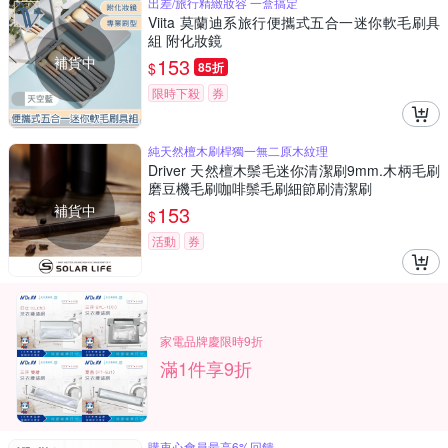
出差/旅行精緻妝容 一盒搞定
Viita 莫蘭迪系旅行便攜式五合一迷你軟毛刷具
組 附化妝鏡
補貨中
153
$
85折
限時下殺
券
純天然檀木刷桿獨一無二原木紋理
Driver 天然檀木鬃毛迷你清潔刷9mm.木柄毛刷
磨豆機毛刷咖啡鬃毛刷細節刷清潔刷
補貨中
153
$
活動
券
家電品牌慶限時9折
滿1件享9折
購衷心會員最高6%回饋