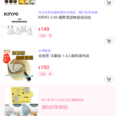
符合世界各國各種型式插座，暢行世界各國
KINYO J-05 國際電源轉接插頭組
149
$
活動
券
台灣製造
金德恩 法蘭絨 1-2人咖啡濾布組
150
$
活動
券
8/4~8/16 七夕情人節 滿額88折
滿520享88折