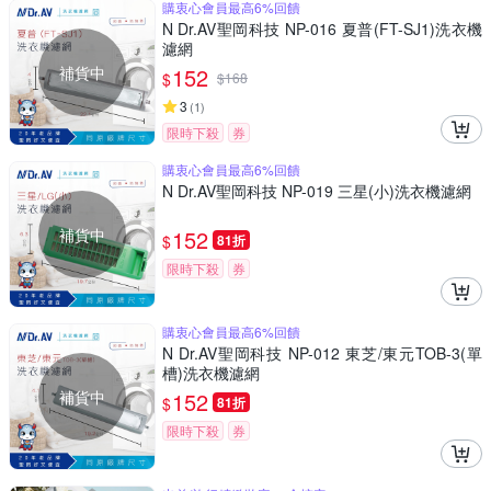
購衷心會員最高6%回饋
N Dr.AV聖岡科技 NP-016 夏普(FT-SJ1)洗衣機
濾網
補貨中
152
$
$
168
3
(
1
)
限時下殺
券
購衷心會員最高6%回饋
N Dr.AV聖岡科技 NP-019 三星(小)洗衣機濾網
補貨中
152
$
81折
限時下殺
券
購衷心會員最高6%回饋
N Dr.AV聖岡科技 NP-012 東芝/東元TOB-3(單
槽)洗衣機濾網
補貨中
152
$
81折
限時下殺
券