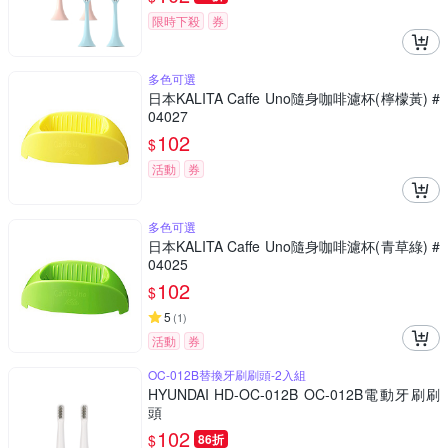
限時下殺
券
多色可選
日本KALITA Caffe Uno隨身咖啡濾杯(檸檬黃) #
04027
102
$
活動
券
多色可選
日本KALITA Caffe Uno隨身咖啡濾杯(青草綠) #
04025
102
$
5
(
1
)
活動
券
OC-012B替換牙刷刷頭-2入組
HYUNDAI HD-OC-012B OC-012B電動牙刷刷
頭
102
$
86折