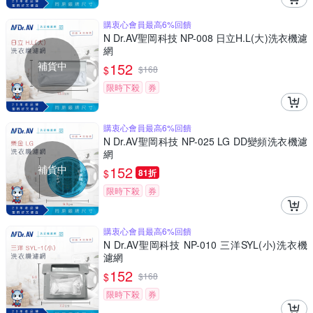
購衷心會員最高6%回饋
N Dr.AV聖岡科技 NP-008 日立H.L(大)洗衣機濾
網
補貨中
152
$
$
168
限時下殺
券
購衷心會員最高6%回饋
N Dr.AV聖岡科技 NP-025 LG DD變頻洗衣機濾
網
補貨中
152
$
81折
限時下殺
券
購衷心會員最高6%回饋
N Dr.AV聖岡科技 NP-010 三洋SYL(小)洗衣機
濾網
152
$
$
168
限時下殺
券