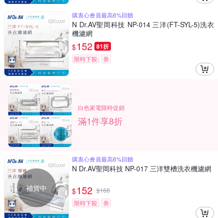
購衷心會員最高6%回饋
N Dr.AV聖岡科技 NP-014 三洋(FT-SYL-5)洗衣
機濾網
152
$
81折
限時下殺
券
白色家電限時促銷
滿1件享8折
購衷心會員最高6%回饋
N Dr.AV聖岡科技 NP-017 三洋雙槽洗衣機濾網
補貨中
152
$
$
168
限時下殺
券