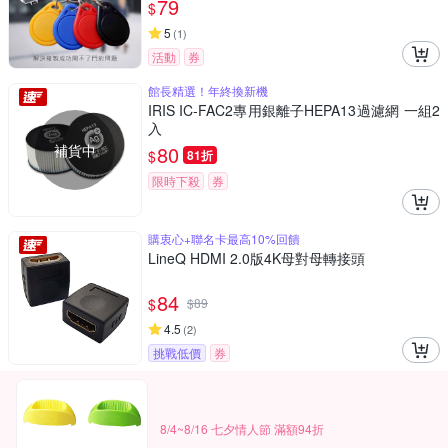
79
$
5
(
1
)
活動
券
館長精選！年終換新機
IRIS IC-FAC2專用銀離子HEPA13過濾網 一組2
入
補貨中
80
$
81折
限時下殺
券
購衷心+聯名卡最高10%回饋
LineQ HDMI 2.0版4K母對母轉接頭
84
$
$
89
4.5
(
2
)
挑戰低價
券
8/4~8/16 七夕情人節 滿額94折