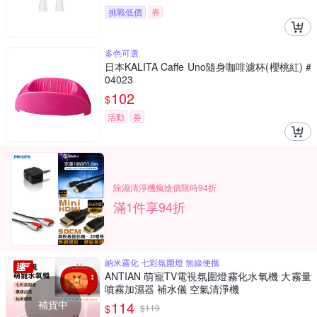
挑戰低價
券
多色可選
日本KALITA Caffe Uno隨身咖啡濾杯(櫻桃紅) #
04023
102
$
活動
券
除濕清淨機瘋搶價限時94折
滿1件享94折
納米霧化 七彩氛圍燈 無線便攜
ANTIAN 萌寵TV電視氛圍燈霧化水氧機 大霧量
噴霧加濕器 補水儀 空氣清淨機
補貨中
114
$
$
119