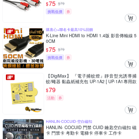
75
$
$
79
挑戰低價
券
購衷心+聯名卡最高10%回饋
K-Line Mini HDMI to HDMI 1.4版 影音傳輸線 5
0CM
75
$
$
79
挑戰低價
券
【DigiMax】 『電子捕蚊燈』靜音型光誘導捕
蚊/蠅器 黏蟲紙補充包 UP-1A2 [ UP-1A1專用款
] [ 超強力黏蟲紙 ]
79
$
活動
券
HANLIN-COCUID-空白磁扣
HANLIN- COCUID 門禁 CUID 鑰匙空白磁扣 磁
卡 門禁卡 考勤卡 電梯卡 停車卡 工作卡