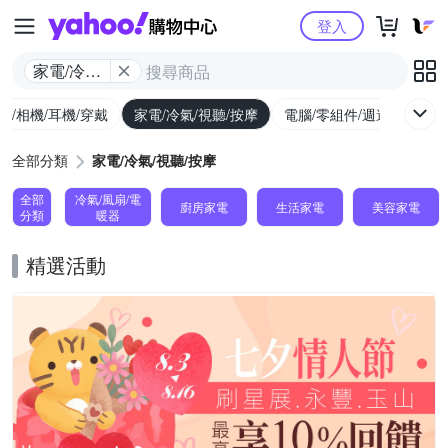
Yahoo購物中心
登入
家電/冷氣/
視聽/按摩
機/相機/耳機/穿戴
家電/冷氣/視聽/按摩
電腦/零組件/週邊/遊戲
全部分類
家電/冷氣/視聽/按摩
全部
冷氣/風扇/電
廚房家電
生活家電
美容家電
分類
暖器
精選活動