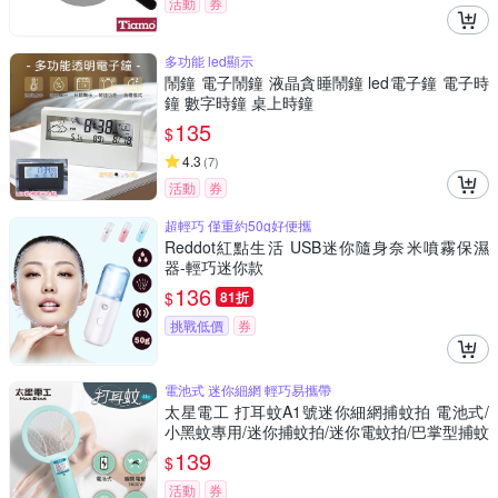
活動
券
多功能 led顯示
鬧鐘 電子鬧鐘 液晶貪睡鬧鐘 led電子鐘 電子時
鐘 數字時鐘 桌上時鐘
135
$
4.3
(
7
)
活動
券
超輕巧 僅重約50g好便攜
Reddot紅點生活 USB迷你隨身奈米噴霧保濕
器-輕巧迷你款
136
$
81折
挑戰低價
券
電池式 迷你細網 輕巧易攜帶
太星電工 打耳蚊A1號迷你細網捕蚊拍 電池式/
小黑蚊專用/迷你捕蚊拍/迷你電蚊拍/巴掌型捕蚊
拍
139
$
活動
券