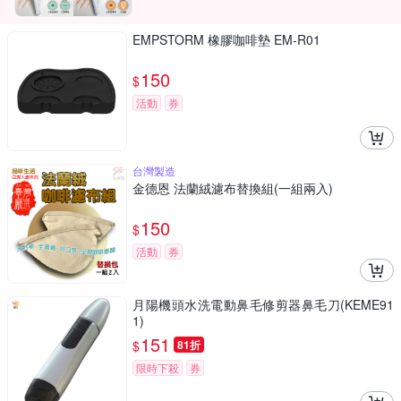
EMPSTORM 橡膠咖啡墊 EM-R01
150
$
活動
券
台灣製造
金德恩 法蘭絨濾布替換組(一組兩入)
150
$
活動
券
月陽機頭水洗電動鼻毛修剪器鼻毛刀(KEME91
1)
151
$
81折
限時下殺
券