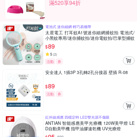
滿520享94折
電池式 迷你細網 輕巧易攜帶
太星電工 打耳蚊A1號迷你細網捕蚊拍 電池式/
小黑蚊專用/迷你捕蚊拍/迷你電蚊拍/巴掌型捕蚊
拍
89
$
5
(
2
)
活動
券
安全達人 1插3P 3孔轉2孔分接器 壁插 R-08
89
$
活動
券
紅外線感應 四檔定時 LED雙光源不傷眼
ANTIAN 智能感應美甲光療機 120W美甲燈 LE
D自動美甲機 指甲油膠速乾機 UV光療燈
補貨中
95
$
99