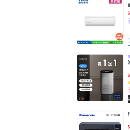
$
$
$