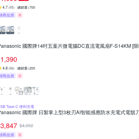
4.7
(
95
)
總銷量>700
挑戰低價
券
Panasonic 國際牌14吋五葉片微電腦DC直流電風扇F-S14KM [
1,390
4.8
(
66
)
總銷量>200
挑戰低價
券
SB Type-C 便利充電
Panasonic 國際牌 日製掌上型3枚刃AI智能感應防水充電式電鬍刀 
3,847
$
4,092
挑戰低價
券