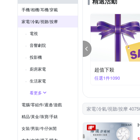
精選活動
TOSHIBA 東芝
TCL
手機/相機/耳機/穿戴
日本山田 YAMADA
聚美
家電/冷氣/視聽/按摩
電視
音響劇院
投影機
濕清淨機瘋搶價限時94折
廚房家電
8/4~8/16 七夕情人
件享94折
滿520享82折
生活家電
看更多
電腦/零組件/週邊/遊戲
家電/冷氣/視聽/按摩 407
精品/黃金/珠寶/手錶
女裝/男裝/牛仔休閒
$