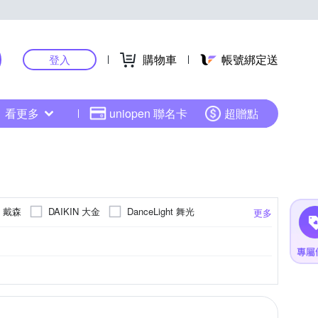
購物車
帳號綁定送
登入
看更多
uniopen 聯名卡
超贈點
n 戴森
DAIKIN 大金
DanceLight 舞光
更多
N 禾聯
HITACHI 日立
HMK 鴻茂
shi 三菱
MAXE 萬士益
Marshall
調理機
吋
持式
CSPF第五級
壁掛架
9-13坪
39吋
捕蚊拍
斜背式
桌扇
40吋
11-15坪
桌上型
隱藏式
吊扇
42吋
13-20坪
手提式音響
落地型
手持式
43吋
更多
更多
更多
更多
更多
 櫻花
SAMPO 聲寶
SAMSUNG 三星
機
70吋
直髮器
傳統果汁機
有線電話
ONGEN 松井
TATUNG 大同
TECO 東元
沖牙機/牙線機
可攜式
其他配件