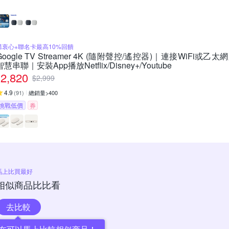
購衷心+聯名卡最高10%回饋
Google TV Streamer 4K (隨附聲控/遙控器)｜連接WiFi或乙太網路
智慧串聯｜安裝App播放Netflix/Disney+/Youtube
2,820
$
2,999
4.9
(
91
)
總銷量>400
挑戰低價
券
馬上比買最好
相似商品比比看
去比較