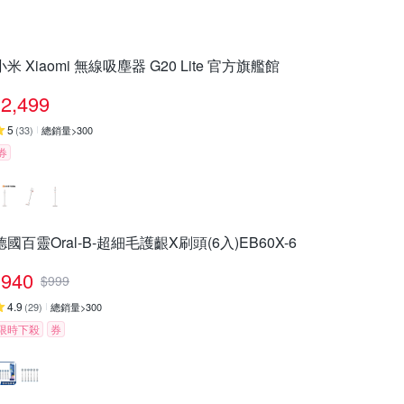
小米 Xiaomi 無線吸塵器 G20 Lite 官方旗艦館
2,499
5
(
33
)
總銷量>300
券
德國百靈Oral-B-超細毛護齦X刷頭(6入)EB60X-6
940
$
999
4.9
(
29
)
總銷量>300
限時下殺
券