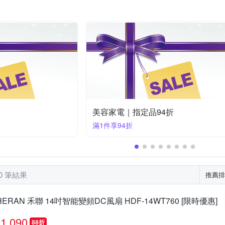
Whirlpool 惠而浦
Xiaomi 小米
其他品牌
TEV
Tiamo
照明
莊頭北
華菱
音圓
領航者
節 滿額82折
冷氣空調｜指定品95折
滿1件享95折
50 筆結果
推薦排
HERAN 禾聯 14吋智能變頻DC風扇 HDF-14WT760 [限時優惠]
1,090
88折