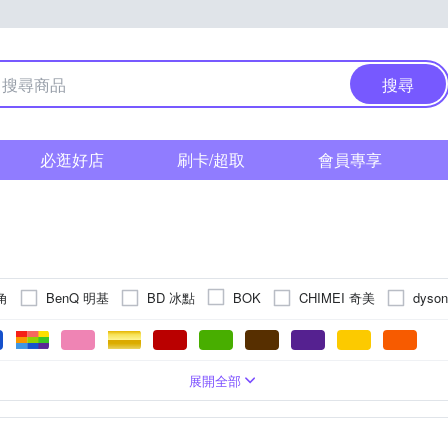
搜尋
必逛好店
刷卡/超取
會員專享
三角
BenQ 明基
BD 冰點
CHIMEI 奇美
dyso
BOK
.AV 聖岡科技
GREE 格力
HCG 和成
HERA
ErgoGrade
N 晶工牌
Kolin 歌林
LG 樂金
Mitsubi
JBL
KINYO
環扇
級
電鍋
電腦喇叭
22吋
5-7坪
第一級
桌上型
瓦斯熱水器
卡啦Ok喇叭
24吋
5~10坪
第四級
手持式
27吋
電子鍋
5坪以下
捕蚊燈/驅蚊燈
第三級
直立式
30吋
桌上型
6-8坪
EER第一級
陶瓷式
32吋
組合式音響
遙控器
7-9坪
37吋
手持式風扇
第五級
專業型
8-10坪
38
手
展開全部
Panasonic 國際牌
PHILIPS 飛利浦
Rinnai 林內
SAKURA
器
MI 影音傳輸線
49吋
工業扇
50吋
水冷扇
全自動咖啡機
52吋
換氣/排風扇
55吋
倒T式
58吋
牙刷刷頭
60吋
義式咖啡
65吋
RP 夏普
SONY 索尼
SPT 尚朋堂
SUPA FINE 勳風
S
火鍋
商務
超音波振動式
電源線
支架/腳架
濾網