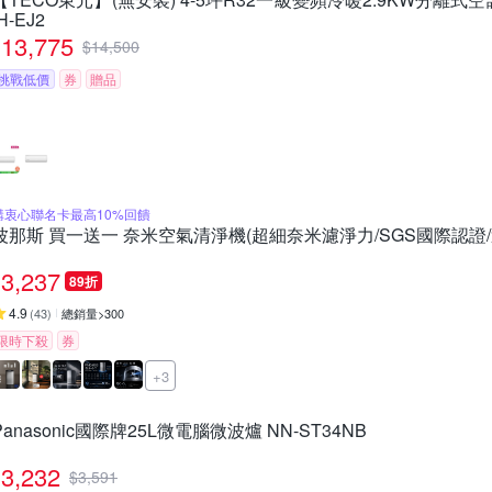
IH-EJ2
13,775
$
14,500
挑戰低價
券
贈品
購衷心聯名卡最高10%回饋
波那斯 買一送一 奈米空氣清淨機(超細奈米濾淨力/SGS國際認證/適用8坪
3,237
89折
4.9
(
43
)
總銷量>300
限時下殺
券
+3
Panasonic國際牌25L微電腦微波爐 NN-ST34NB
3,232
$
3,591