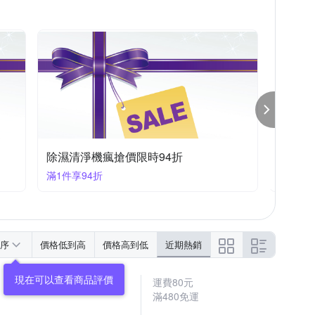
友情牌
喜特麗
大家源
怡心牌
除濕清淨機瘋搶價限時88折
8/4~
滿1件享88折
滿520
序
價格低到高
價格高到低
近期熱銷
運費80元
滿480免運