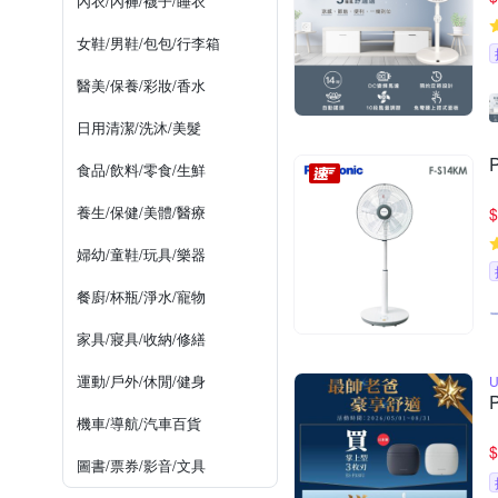
內衣/內褲/襪子/睡衣
女鞋/男鞋/包包/行李箱
醫美/保養/彩妝/香水
日用清潔/洗沐/美髮
食品/飲料/零食/生鮮
養生/保健/美體/醫療
$
婦幼/童鞋/玩具/樂器
餐廚/杯瓶/淨水/寵物
家具/寢具/收納/修繕
運動/戶外/休閒/健身
U
機車/導航/汽車百貨
$
圖書/票券/影音/文具