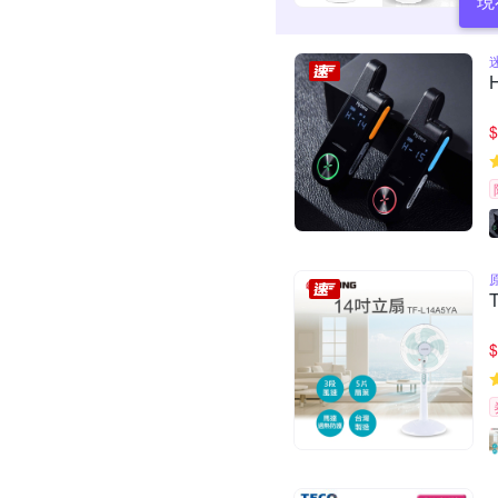
現
$
$