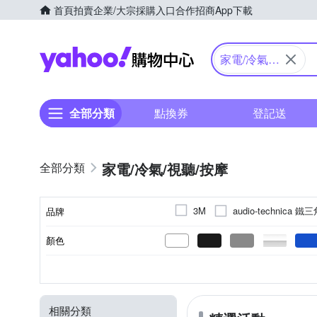
首頁
拍賣
企業/大宗採購入口
合作招商
App下載
Yahoo購物中心
家電/冷氣/
視聽/按摩
全部分類
點換券
登記送
家電/冷氣/視聽/按摩
audio-technica 鐵
3M
品牌
Dr
DigiMax
DIKE
顏色
品牌名稱
HOSUN豪山牌
JINKO
電熱水器
攜帶型
3-5坪
20吋以下
多媒體喇叭
CSPF第一級
3坪以下
立扇
咖啡機配件
20吋
劇院喇叭
無
空氣循
4-6坪
21吋
第二
類型
型式
適用坪數
適用範圍
種類
能源效率等級
MIPRO
OriginalLife
肩頸按摩機
壁扇
14-16坪
46吋
濾杯
即熱式
行動KTV
47吋
20坪以上
電動
48吋
書架型
驅鼠
HD
SANLUX 台灣三洋
SHA
相關分類
家用劇院
電熱毯
電