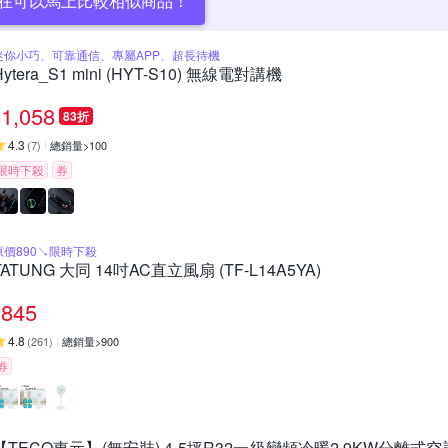
在可以馬上比較相似商品！
迷你小巧、可靠通信、專屬APP、超長待機
Hytera_S1 mini (HYT-S10) 無線電對講機
1,058
83折
4.3
(
7
)
總銷量>100
限時下殺
券
原價890↘限時下殺
TATUNG 大同 14吋AC直立風扇 (TF-L14A5YA)
845
4.8
(
261
)
總銷量>900
券
【TECO東元】(無安裝) 4-5坪R32一級變頻冷暖2.9KW分離式空調冷氣