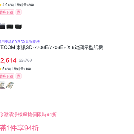
4.9
(
26
)
總銷量>300
限時下殺
券
適用東訊SD及DX系列總機
TECOM 東訊SD-7706E/7706E+ X 6鍵顯示型話機
2,614
$
2,780
5
(
20
)
總銷量>100
限時下殺
券
除濕清淨機瘋搶價限時94折
滿1件享94折