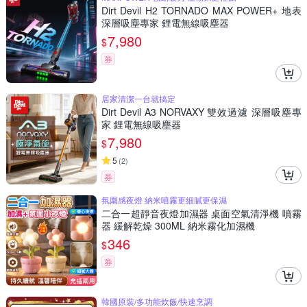
Dirt Devil H2 TORNADO MAX POWER+ 地表
深層吸塵專家 鋰電無線吸塵器
7,980
$
券
居家清潔一台就搞定
Dirt Devil A3 NORVAXY 雙效過濾 深層吸塵專
家 鋰電無線吸塵器
7,980
$
5
(
2
)
券
氛圍感夜燈 納米噴霧更細膩更保濕
二合一超靜音夜燈加濕器 桌面空氣清淨機 噴霧
器 緩解乾燥 300ML 納米霧化加濕機
346
$
券
韓國原裝/多功能炊飯/快速烹調