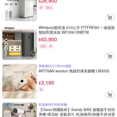
28,900
$
券
贈品
Whirlpool惠而浦 610公升 FITFRESH 一級能效
變頻對開冰箱 WF2X610NBTW
63,900
$
活動
券
雙氣囊設計135min續航
ARTISAN woosun 無線舒揉美腿機 LM3000
3,190
$
券
乾濕兩用手持掛燙機
【Osner韓國歐紳】Ihandy MAX 旗艦版手持掛
燙機 櫻花粉 蒸氣熨斗 乾濕兩用(韓國手持掛燙