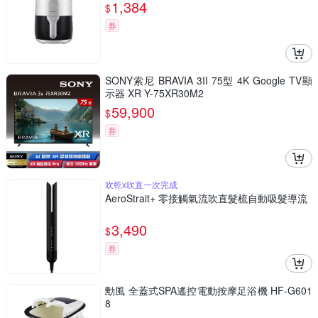
1,384
$
券
SONY索尼 BRAVIA 3II 75型 4K Google TV顯
示器 XR Y-75XR30M2
59,900
$
券
吹乾x吹直一次完成
AeroStrait+ 零接觸氣流吹直髮梳自動吸髮導流
3,490
$
券
勳風 全蓋式SPA遙控電動按摩足浴機 HF-G601
8