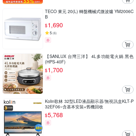
TECO 東元 20(L) 轉盤機械式微波爐 YM2006C
B
1,690
$
5
(
6
)
券
【SANLUX 台灣三洋】 4L多功能電火鍋 黑色
(HPS-40F)
1,700
$
券
Kolin歌林 32型LED液晶顯示器/無視訊盒KLT-P
32EF06~含基本安裝+舊機回收
5,768
$
券