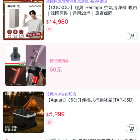
韓國原裝/雙重淨化感測器/HEPA濾網
【CUCKOO】經典 Heritage 空氣清淨機 暖白
｜韓國原裝｜適用28坪｜原廠保固
14,980
$
券
商品折價券
50元
冷藏冷凍自由切換
【Aquart】35公升便攜式行動冰箱(TAR-35D)
5,299
$
券