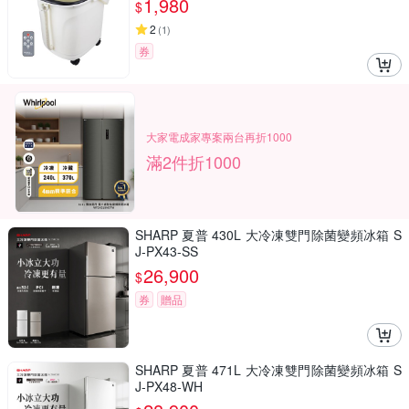
1,980
$
2
(
1
)
券
大家電成家專案兩台再折1000
滿2件折1000
SHARP 夏普 430L 大冷凍雙門除菌變頻冰箱 S
J-PX43-SS
26,900
$
券
贈品
SHARP 夏普 471L 大冷凍雙門除菌變頻冰箱 S
J-PX48-WH