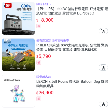
限時下殺↘
【PHILIPS】 600W 儲能行動電源 戶外電源 緊
急發電 儲能電源 露營電源 DLP8093C
18,900
$
券
擁有高達21%光電轉換率
PHILIPS飛利浦 60W太陽能充電板 發電機 緊急
發電 太陽能發電 充電板 露營DLP8842C
5,790
$
券
限量聯名款
LEXON x Jeff Koons 聯名款 Balloon Dog 氣球
狗氣氛燈具
26,900
$
券