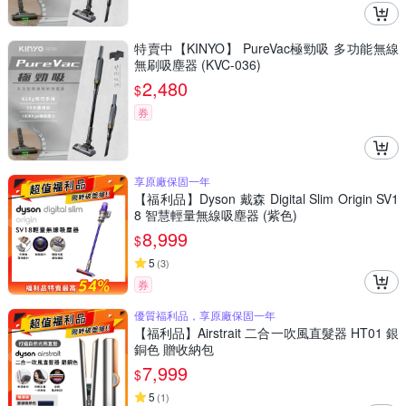
特賣中【KINYO】 PureVac極勁吸 多功能無線
無刷吸塵器 (KVC-036)
2,480
$
券
享原廠保固一年
【福利品】Dyson 戴森 Digital Slim Origin SV1
8 智慧輕量無線吸塵器 (紫色)
8,999
$
5
(
3
)
券
優質福利品，享原廠保固一年
【福利品】Airstrait 二合一吹風直髮器 HT01 銀
銅色 贈收納包
7,999
$
5
(
1
)