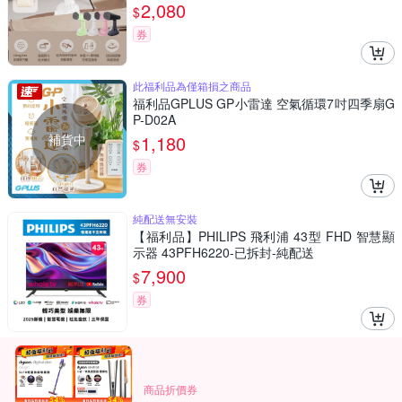
機銷售冠軍) 生日禮物首選
2,080
$
券
此福利品為僅箱損之商品
福利品GPLUS GP小雷達 空氣循環7吋四季扇G
P-D02A
補貨中
1,180
$
券
純配送無安裝
【福利品】PHILIPS 飛利浦 43型 FHD 智慧顯
示器 43PFH6220-已拆封-純配送
7,900
$
券
商品折價券