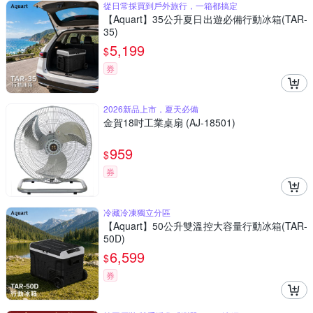
從日常採買到戶外旅行，一箱都搞定
【Aquart】35公升夏日出遊必備行動冰箱(TAR-
35)
5,199
$
券
2026新品上市，夏天必備
金賀18吋工業桌扇 (AJ-18501)
959
$
券
冷藏冷凍獨立分區
【Aquart】50公升雙溫控大容量行動冰箱(TAR-
50D)
6,599
$
券