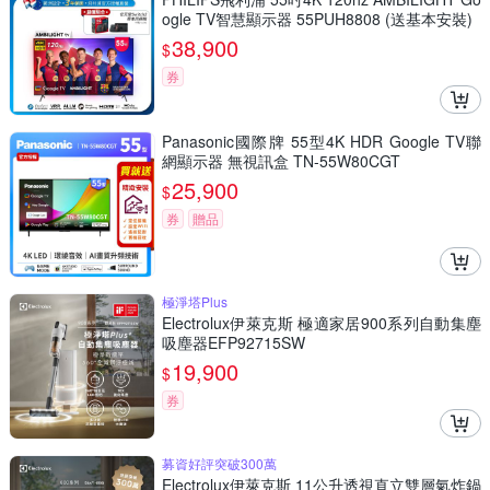
ogle TV智慧顯示器 55PUH8808 (送基本安裝)
38,900
$
券
Panasonic國際牌 55型4K HDR Google TV聯
網顯示器 無視訊盒 TN-55W80CGT
25,900
$
券
贈品
極淨塔Plus
Electrolux伊萊克斯 極適家居900系列自動集塵
吸塵器EFP92715SW
19,900
$
券
募資好評突破300萬
Electrolux伊萊克斯 11公升透視直立雙層氣炸鍋