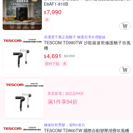
E8AF1-810B
7,990
$
券
高濃度千萬正負離子 修護光澤水潤髮絲
TESCOM TD980TW 沙龍級速乾修護離子吹風
機
4,691
$
$
4,990
限時下殺
券
美容家電｜指定品94折
滿1件享94折
極速吹乾秀髮，省時x省力
TESCOM TD860TW 國際自動變壓摺疊吹風機