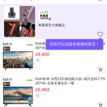
車麗屋官方旗艦店
Kolin歌林 43型FHD液晶顯示器+視訊盒KLT-P4
現在可以追蹤你喜愛的商店！
3EF06 含基本安裝+舊機回收
8,400
$
券
Kolin歌林 32型LED液晶顯示器+視訊盒KLT-P3
2EF06~含基本運送至一樓
5,463
$
券