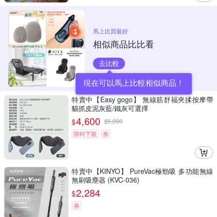
馬上比買最好
相似商品比比看
去比較
現在可以馬上比較相似商品！
特賣中【Easy gogo】 無線筋舒福夾揉按摩帶
貓抓皮泥灰藍/鐵灰可選擇
4,600
$
$
5,000
限時下殺
券
特賣中【KINYO】 PureVac極勁吸 多功能無線
無刷吸塵器 (KVC-036)
2,284
$
券