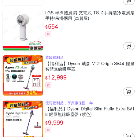
LGS 半導體風扇 充電式 TS12手持製冷電風扇
手持/吊掛兩用 (車麗屋)
554
$
券
超殺福利品
【福利品】Dyson 戴森 V12 Origin SV44 輕量
智慧無線吸塵器
12,999
$
券
優質福利品，享原廠保固一年
【福利品】Dyson Digital Slim Fluffy Extra SV1
8 輕量無線吸塵器 (紫色)
9,999
$
券