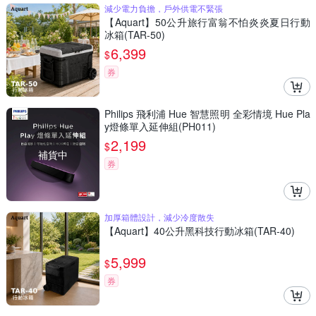
減少電力負擔，戶外供電不緊張
【Aquart】50公升旅行富翁不怕炎炎夏日行動
冰箱(TAR-50)
6,399
$
券
Philips 飛利浦 Hue 智慧照明 全彩情境 Hue Pla
y燈條單入延伸組(PH011)
2,199
$
補貨中
券
加厚箱體設計，減少冷度散失
【Aquart】40公升黑科技行動冰箱(TAR-40)
5,999
$
券