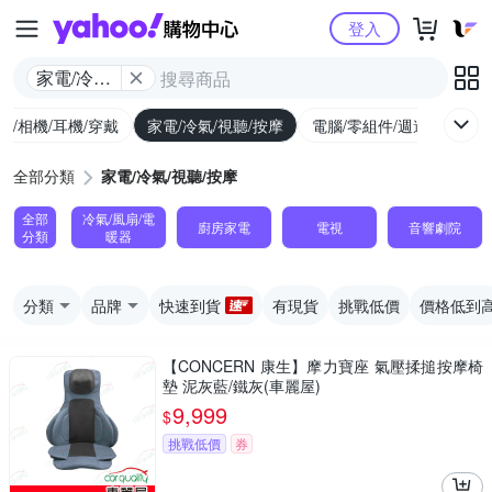
Yahoo購物中心
登入
家電/冷氣/
視聽/按摩
機/相機/耳機/穿戴
家電/冷氣/視聽/按摩
電腦/零組件/週邊/遊戲
全部分類
家電/冷氣/視聽/按摩
全部
冷氣/風扇/電
廚房家電
電視
音響劇院
分類
暖器
分類
品牌
快速到貨
有現貨
挑戰低價
價格低到
【CONCERN 康生】摩力寶座 氣壓揉搥按摩椅
墊 泥灰藍/鐵灰(車麗屋)
9,999
$
挑戰低價
券