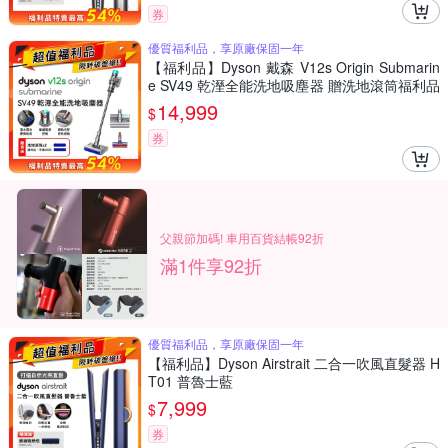
券
優質福利品，享原廠保固一年
【福利品】Dyson 戴森 V12s Origin Submarin
e SV49 乾溼全能洗地吸塵器 贈洗地滾筒福利品
*2
14,999
$
券
父親節加碼! 車用百貨結帳92折
滿1件享92折
優質福利品，享原廠保固一年
【福利品】Dyson Airstrait 二合一吹風直髮器 H
T01 普魯士藍
7,999
$
券