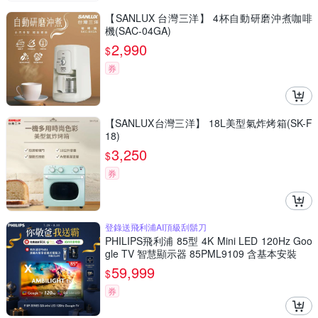
【SANLUX 台灣三洋】 4杯自動研磨沖煮咖啡
機(SAC-04GA)
2,990
$
券
【SANLUX台灣三洋】 18L美型氣炸烤箱(SK-F
18)
3,250
$
券
登錄送飛利浦AI頂級刮鬍刀
PHILIPS飛利浦 85型 4K Mini LED 120Hz Goo
gle TV 智慧顯示器 85PML9109 含基本安裝
59,999
$
券