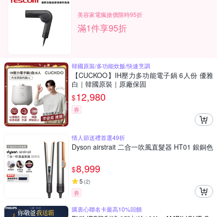
美容家電瘋搶價限時95折
滿1件享95折
韓國原裝/多功能炊飯/快速烹調
【CUCKOO】IH壓力多功能電子鍋 6人份 優雅
白｜韓國原裝｜原廠保固
12,980
$
券
情人節送禮首選49折
Dyson airstrait 二合一吹風直髮器 HT01 銀銅色
8,999
$
5
(
2
)
券
購衷心聯名卡最高10%回饋