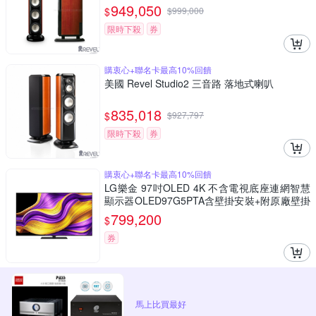
949,050
$
$
999,000
限時下殺
券
購衷心+聯名卡最高10%回饋
美國 Revel Studio2 三音路 落地式喇叭
835,018
$
$
927,797
限時下殺
券
購衷心+聯名卡最高10%回饋
LG樂金 97吋OLED 4K 不含電視底座連網智慧
顯示器OLED97G5PTA含壁掛安裝+附原廠壁掛
架
799,200
$
券
馬上比買最好