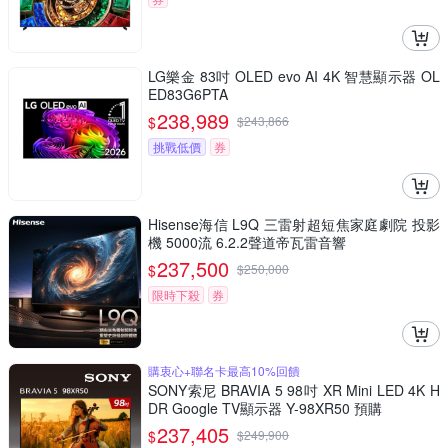
LG樂金 83吋 OLED evo AI 4K 智慧顯示器 OL
ED83G6PTA
238,989
$
$
243,866
挑戰低價
券
Hisense海信 L9Q 三雷射超短焦家庭劇院 投影
機 5000流 6.2.2聲道帝瓦雷音響
237,500
$
$
250,000
限時下殺
券
購衷心+聯名卡最高10%回饋
SONY索尼 BRAVIA 5 98吋 XR Mini LED 4K H
DR Google TV顯示器 Y-98XR50 預購
237,405
$
$
249,900