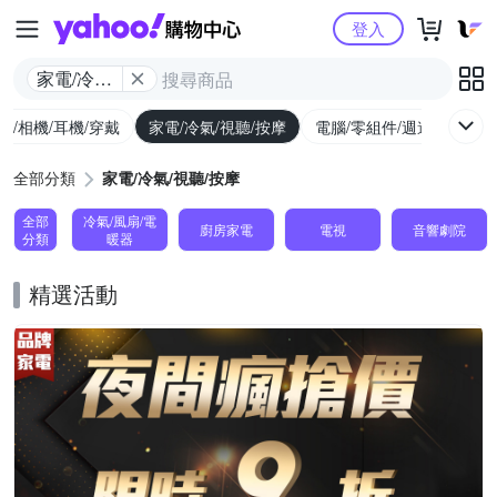
Yahoo購物中心
登入
家電/冷氣/
視聽/按摩
機/相機/耳機/穿戴
家電/冷氣/視聽/按摩
電腦/零組件/週邊/遊戲
全部分類
家電/冷氣/視聽/按摩
全部
冷氣/風扇/電
廚房家電
電視
音響劇院
分類
暖器
精選活動