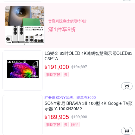
音響劇院瘋搶價限時9折
滿1件享9折
LG樂金 83吋OLED 4K連網智慧顯示器OLED83
C6PTA
191,000
$
$
194,897
限時下殺
券
註冊送SONY耳機、即享券3000
SONY索尼 BRAVIA 3II 100型 4K Google TV顯
示器 Y-100XR30M2
189,905
$
$
199,900
限時下殺
券
贈品