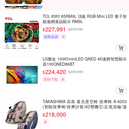
TCL 85吋 85RM9L 頂級 RGB-Mini LED 量子智
能連網液晶顯示 RM9L
227,991
$
$
239,990
挑戰低價
券
LG樂金 100吋miniLED QNED 4K連網智慧顯示
器100QNED86BT
224,420
$
$
229,000
限時下殺
券
TAKASHIMA 高島 暮光星空椅 按摩椅 A-9203
(智能按摩椅/按摩沙發/4D雙機芯/足底滾輪/溫
熱/父親節禮物)
218,000
$
券