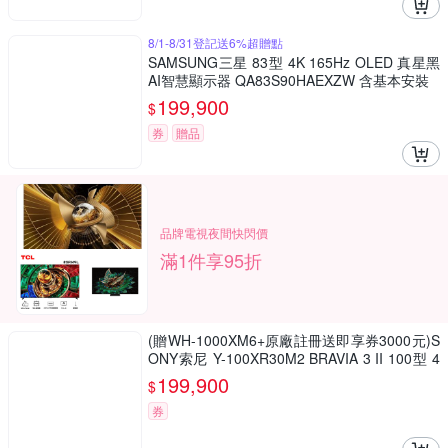
8/1-8/31登記送6%超贈點
SAMSUNG三星 83型 4K 165Hz OLED 真星黑
AI智慧顯示器 QA83S90HAEXZW 含基本安裝
199,900
$
券
贈品
品牌電視夜間快閃價
滿1件享95折
(贈WH-1000XM6+原廠註冊送即享券3000元)S
ONY索尼 Y-100XR30M2 BRAVIA 3 II 100型 4
K Google TV顯示器
199,900
$
券