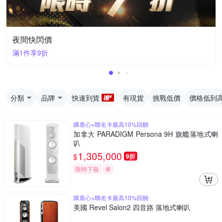
夜間快閃價
滿1件享9折
分類
品牌
快速到貨
有現貨
挑戰低價
價格低到
購衷心+聯名卡最高10%回饋
加拿大 PARADIGM Persona 9H 旗艦落地式喇
叭
1,305,000
$
9折
限時下殺
券
購衷心+聯名卡最高10%回饋
美國 Revel Salon2 四音路 落地式喇叭