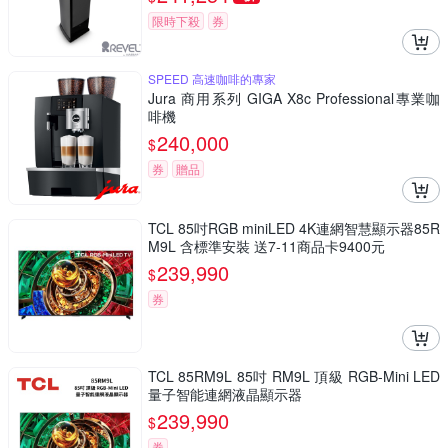
限時下殺
券
SPEED 高速咖啡的專家
Jura 商用系列 GIGA X8c Professional專業咖
啡機
240,000
$
券
贈品
TCL 85吋RGB miniLED 4K連網智慧顯示器85R
M9L 含標準安裝 送7-11商品卡9400元
239,990
$
券
TCL 85RM9L 85吋 RM9L 頂級 RGB-Mini LED
量子智能連網液晶顯示器
239,990
$
券