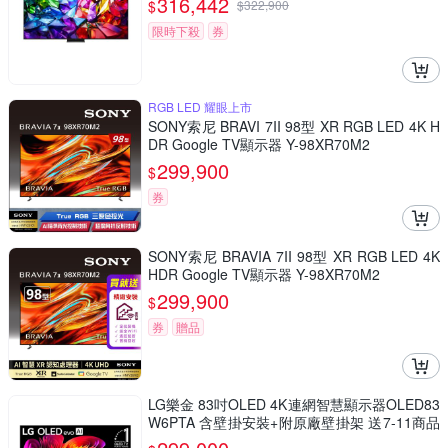
316,442
$
$
322,900
限時下殺
券
RGB LED 耀眼上市
SONY索尼 BRAVI 7II 98型 XR RGB LED 4K H
DR Google TV顯示器 Y-98XR70M2
299,900
$
券
SONY索尼 BRAVIA 7II 98型 XR RGB LED 4K
HDR Google TV顯示器 Y-98XR70M2
299,900
$
券
贈品
LG樂金 83吋OLED 4K連網智慧顯示器OLED83
W6PTA 含壁掛安裝+附原廠壁掛架 送7-11商品
卡11700元