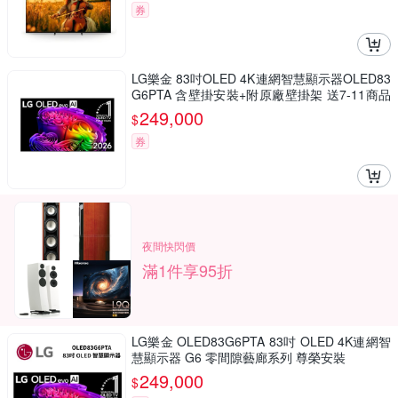
券
LG樂金 83吋OLED 4K連網智慧顯示器OLED83
G6PTA 含壁掛安裝+附原廠壁掛架 送7-11商品
卡9800元
249,000
$
券
夜間快閃價
滿1件享95折
LG樂金 OLED83G6PTA 83吋 OLED 4K連網智
慧顯示器 G6 零間隙藝廊系列 尊榮安裝
249,000
$