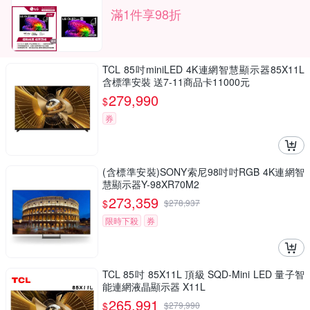
滿1件享98折
TCL 85吋miniLED 4K連網智慧顯示器85X11L
含標準安裝 送7-11商品卡11000元
279,990
$
券
(含標準安裝)SONY索尼98吋吋RGB 4K連網智
慧顯示器Y-98XR70M2
273,359
$
$
278,937
限時下殺
券
TCL 85吋 85X11L 頂級 SQD-Mini LED 量子智
能連網液晶顯示器 X11L
265,991
$
$
279,990