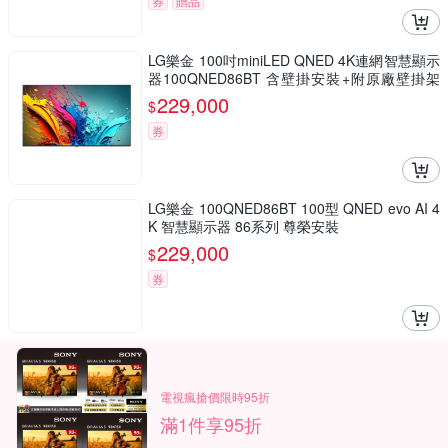
券
贈品
LG樂金 100吋miniLED QNED 4K連網智慧顯示
器100QNED86BT 含壁掛安裝+附原廠壁掛架
送7-11商品卡9000元
229,000
$
券
LG樂金 100QNED86BT 100型 QNED evo AI 4
K 智慧顯示器 86系列 尊榮安裝
229,000
$
券
電視瘋搶價限時95折
滿1件享95折