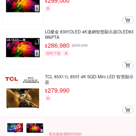
299,000
$
券
LG樂金 83吋OLED 4K連網智慧顯示器OLED83
W6PTA
286,980
$
$
292,836
限時下殺
券
TCL 85X11L 85吋 4K SQD-Mini LED 智慧顯示
器
279,990
$
券
電視瘋搶價限時98折