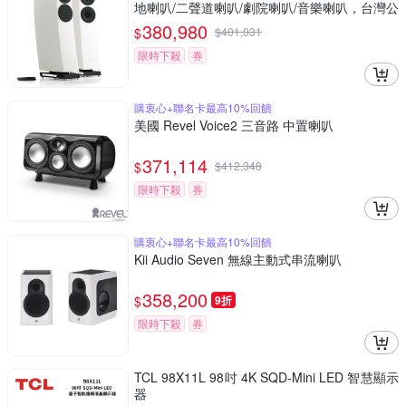
地喇叭/二聲道喇叭/劇院喇叭/音樂喇叭，台灣公
司貨，一對二支
380,980
$
$
401,031
限時下殺
券
購衷心+聯名卡最高10%回饋
美國 Revel Voice2 三音路 中置喇叭
371,114
$
$
412,348
限時下殺
券
購衷心+聯名卡最高10%回饋
Kii Audio Seven 無線主動式串流喇叭
358,200
$
9折
限時下殺
券
TCL 98X11L 98吋 4K SQD-Mini LED 智慧顯示
器