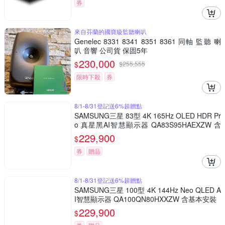
券
來自芬蘭的國寶級監聽喇叭
Genelec 8331 8341 8351 8361 同軸 監聽 喇
叭 音響 公司貨 保固5年
230,000
$
$
255,555
限時下殺
券
8/1-8/31登記送6%超贈點
SAMSUNG三星 83型 4K 165Hz OLED HDR Pr
o 真星黑AI智慧顯示器 QA83S95HAEXZW 含
基本安裝
229,900
$
券
贈品
8/1-8/31登記送6%超贈點
SAMSUNG三星 100型 4K 144Hz Neo QLED A
I智慧顯示器 QA100QN80HXXZW 含基本安裝
229,900
$