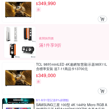
349,990
$
券
夜間快閃價
滿1件享9折
TCL 98吋miniLED 4K連網智慧顯示器98X11L
含標準安裝 送7-11商品卡13700元
349,000
$
券
8/1-8/31登記送6%超贈點
SAMSUNG三星 100型 4K 144Hz Micro RGB A