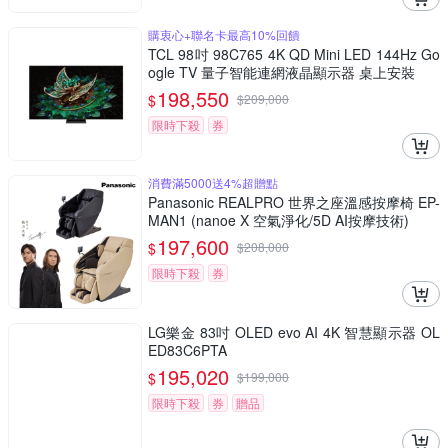
購衷心+聯名卡最高10%回饋
TCL 98吋 98C765 4K QD Mini LED 144Hz Go
ogle TV 量子智能連網液晶顯示器 桌上安裝
198,550
$
$
209,000
限時下殺
券
消費滿5000送4%超贈點
Panasonic REALPRO 世界之座溫感按摩椅 EP-
MAN1 (nanoe X 空氣淨化/5D AI按摩技術)
197,600
$
$
208,000
限時下殺
券
LG樂金 83吋 OLED evo AI 4K 智慧顯示器 OL
ED83C6PTA
195,020
$
$
199,000
限時下殺
券
贈品