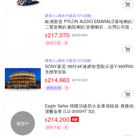
購衷心+聯名卡最高10%回饋
歐洲製造 PYLON AUDIO EMARALD落地喇叭/
二聲道喇叭/劇院喇叭/音樂喇叭，台灣公司貨，
一對二支
217,070
$
$
228,494
限時下殺
券
購衷心+聯名卡最高10%回饋
SONY索尼 98吋4K連網智慧顯示器Y-98XR50
含標準安裝
214,663
$
$
219,043
挑戰低價
券
Eagle Safes 韓國頂級防火金庫保險箱 典雅純
潔鬱金香 (LU-3000HT S2)
214,200
$
9折
補貨中
限時下殺
券