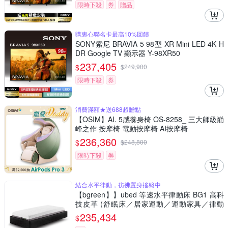
限時下殺
券
贈品
購衷心聯名卡最高10%回饋
SONY索尼 BRAVIA 5 98型 XR Mini LED 4K H
DR Google TV 顯示器 Y-98XR50
237,405
$
$
249,900
限時下殺
券
消費滿額★送688超贈點
【OSIM】AI. 5感養身椅 OS-8258_ 三大師級巔
峰之作 按摩椅 電動按摩椅 AI按摩椅
236,360
$
$
248,800
限時下殺
券
結合水平律動，彷彿置身搖籃中
【bgreen】】ubed 等速水平律動床 BG1 高科
技皮革 (舒眠床／居家運動／運動家具／律動
機)
235,434
$