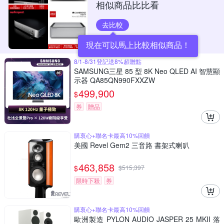
相似商品比比看
去比較
現在可以馬上比較相似商品！
8/1-8/31登記送8%超贈點
SAMSUNG三星 85 型 8K Neo QLED AI 智慧顯
示器 QA85QN990FXXZW
499,900
$
券
贈品
購衷心+聯名卡最高10%回饋
美國 Revel Gem2 三音路 書架式喇叭
463,858
$
$
515,397
限時下殺
券
購衷心+聯名卡最高10%回饋
歐洲製造 PYLON AUDIO JASPER 25 MKII 落