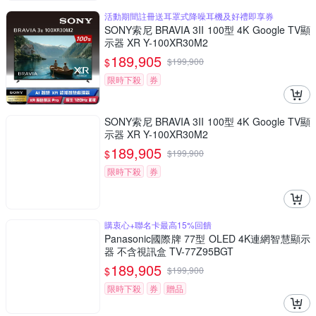
活動期間註冊送耳罩式降噪耳機及好禮即享券
SONY索尼 BRAVIA 3II 100型 4K Google TV顯
示器 XR Y-100XR30M2
189,905
$
$
199,900
限時下殺
券
SONY索尼 BRAVIA 3II 100型 4K Google TV顯
示器 XR Y-100XR30M2
189,905
$
$
199,900
限時下殺
券
購衷心+聯名卡最高15%回饋
Panasonic國際牌 77型 OLED 4K連網智慧顯示
器 不含視訊盒 TV-77Z95BGT
189,905
$
$
199,900
限時下殺
券
贈品