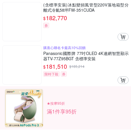
(含標準安裝)冰點變頻風管型220V落地箱型分
離式冷氣58坪FW-351CUDA
182,770
$
券
購衷心聯名卡最高10%回饋
Panasonic國際牌 77吋OLED 4K連網智慧顯示
器TV-77Z95BGT 含標準安裝
181,510
$
$
185,214
限時下殺
券
★按摩95折
滿1件享95折