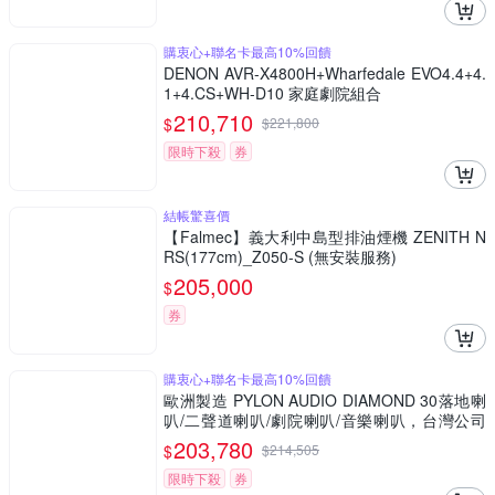
購衷心+聯名卡最高10%回饋
DENON AVR-X4800H+Wharfedale EVO4.4+4.
1+4.CS+WH-D10 家庭劇院組合
210,710
$
$
221,800
限時下殺
券
結帳驚喜價
【Falmec】義大利中島型排油煙機 ZENITH N
RS(177cm)_Z050-S (無安裝服務)
205,000
$
券
購衷心+聯名卡最高10%回饋
歐洲製造 PYLON AUDIO DIAMOND 30落地喇
叭/二聲道喇叭/劇院喇叭/音樂喇叭，台灣公司
貨，一對二支
203,780
$
$
214,505
限時下殺
券