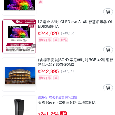
券
LG樂金 83吋 OLED evo AI 4K 智慧顯示器 OL
ED83G6PTA
244,020
$
$
249,000
限時下殺
券
贈品
(含標準安裝)SONY索尼85吋吋RGB 4K連網智
慧顯示器Y-85XR90M2
242,395
$
$
247,341
限時下殺
券
購衷心+聯名卡最高10%回饋
美國 Revel F208 三音路 落地式喇叭
241,254
$
9折