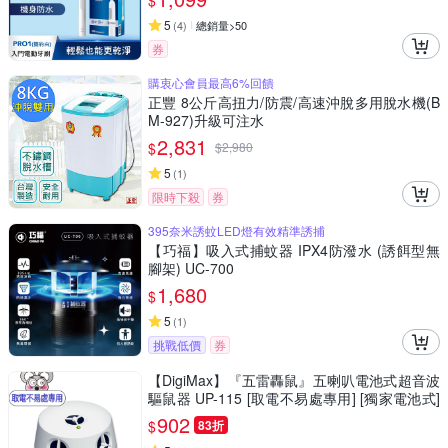
$
5
(
4
)
總銷量>50
券
購衷心會員最高6%回饋
正豐 8公斤高扭力/防震/高速沖脫多用脫水機(B
M-927)升級可注水
2,831
$
$
2,980
5
(
1
)
限時下殺
券
395奈米誘蚊LED燈有效精準誘捕
【巧福】吸入式捕蚊器 IPX4防潑水 (誘餌型無
腳架) UC-700
1,680
$
5
(
1
)
挑戰低價
券
【DigiMax】『五雷轟鼠』五喇叭電池式超音波
驅鼠器 UP-115 [取電不易處專用] [獨家電池式]
[強力超音波]
902
$
83折