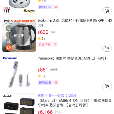
5
(
1
)
挑戰低價
券
歌林kolin 2.0L 高級304不鏽鋼快煮壺(KPK-LN2
06)
630
$
$
699
補貨中
5
(
1
)
限時下殺
券
Panasonic 國際牌 整髮器3組配件 EH-KA31 -
851
$
$
905
5
(
1
)
挑戰低價
券
購衷心+聯名卡最高10%回饋
【Marshall】EMBERTON III 3代 可攜式無線藍
牙喇叭 藍牙音響 【台灣公司貨】
6,166
$
$
6,490