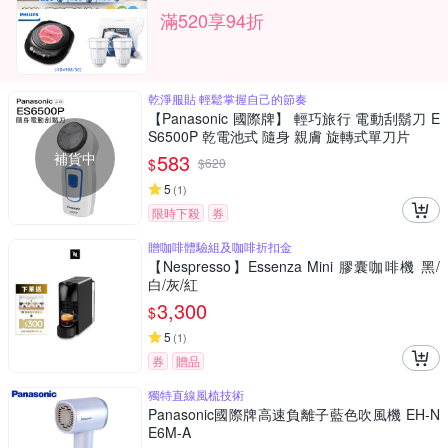
滿520享94折
乾淨服貼 輕鬆掌握自己的節奏
【Panasonic 國際牌】 輕巧旅行 電動刮鬍刀 E
S6500P 乾電池式 隨身 親膚 旋轉式單刀片
補貨中
583
$
$
620
5
(
1
)
限時下殺
券
贈咖啡體驗組及咖啡折扣金
【Nespresso】Essenza Mini 膠囊咖啡機 黑/
白/灰/紅
3,300
$
5
(
1
)
券
贈品
獨特直線風梳技術
Panasonic國際牌高速負離子藍色吹風機 EH-N
E6M-A