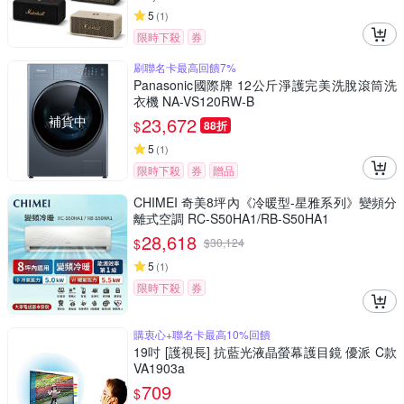
5
(
1
)
限時下殺
券
刷聯名卡最高回饋7%
Panasonic國際牌 12公斤淨護完美洗脫滾筒洗
衣機 NA-VS120RW-B
補貨中
23,672
$
88折
5
(
1
)
限時下殺
券
贈品
CHIMEI 奇美8坪內《冷暖型-星雅系列》變頻分
離式空調 RC-S50HA1/RB-S50HA1
28,618
$
$
30,124
5
(
1
)
限時下殺
券
購衷心+聯名卡最高10%回饋
19吋 [護視長] 抗藍光液晶螢幕護目鏡 優派 C款
VA1903a
709
$