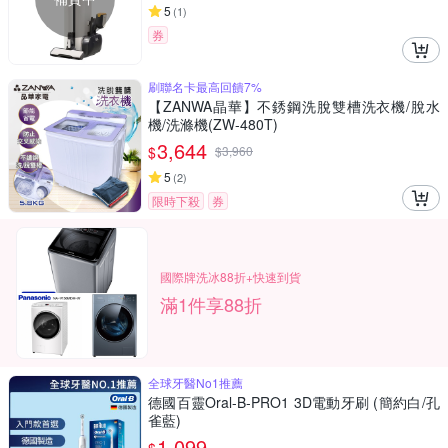
5
(
1
)
券
刷聯名卡最高回饋7%
【ZANWA晶華】不銹鋼洗脫雙槽洗衣機/脫水
機/洗滌機(ZW-480T)
3,644
$
$
3,960
5
(
2
)
限時下殺
券
國際牌洗冰88折+快速到貨
滿1件享88折
全球牙醫No1推薦
德國百靈Oral-B-PRO1 3D電動牙刷 (簡約白/孔
雀藍)
1,099