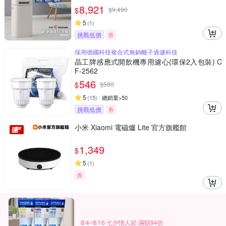
8,921
$
$
9,490
5
(
1
)
挑戰低價
券
採用德國科技複合式無鈉離子過濾科技
晶工牌感應式開飲機專用濾心(環保2入包裝) C
F-2562
546
$
$
580
5
(
15
)
總銷量>50
挑戰低價
券
小米 Xiaomi 電磁爐 Lite 官方旗艦館
1,349
$
5
(
1
)
券
8/4~8/16 七夕情人節 滿額94折