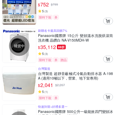
752
$
$
799
5
(
3
)
限時下殺
券
刷聯名卡最高回饋7%
Panasonic國際牌 15公斤 變頻溫水洗脫烘滾筒
洗衣機 晶鑽白 NA-V150MDH-W
補貨中
35,112
$
88折
5
(
3
)
限時下殺
券
贈品
台灣製造
台灣製造 超靜音蔽極式冷氣自動排水器 A-198
A (適用10噸以下，營業、地下室專用)
2,041
$
$
2,267
5
(
1
)
限時下殺
券
快速到貨+好禮多選一
Panasonic國際牌 500公升一級能效四門變頻冰