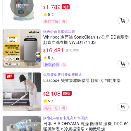
補貨中
1,782
$
9折
5
(
2
)
限時下殺
券
購衷心會員加碼回饋
Whirlpool惠而浦 SonicClean 17公斤 DD直驅變
頻直立洗衣機 VWED1711BS
16,481
$
$
16,990
5
(
4
)
挑戰低價
券
集塵筒集塵袋雙集塵模式
Lisscode 雙效集塵吸塵器 輕量化 自動集塵
2,108
$
85折
5
(
1
)
限時下殺
券
購衷心+聯名卡最高10%回饋
日本IRIS OHYAMA 乾燥循環除濕機 DDC-60
暖風除溼 x 冷風循環扇 x 極致乾燥