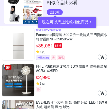
相似商品比比看
去比較
現在可以馬上比較相似商品！
快速到貨+好禮多選一
Panasonic國際牌 500公升一級能效三門變頻冰
箱雪霧白NR-C505XV-W
35,061
$
87折
5
(
1
)
挑戰低價
券
贈品
PHILIPS飛利浦 270度 3D立體廣角 渦輪循環扇
ACR3142SFD
2,990
$
5
(
2
)
券
EVERLIGHT 億光 新款 亮度升級 LED 16W 6
入組 超節能 燈泡 球泡