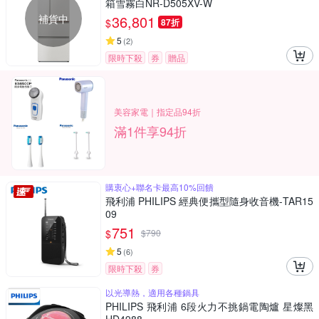
箱雪霧白NR-D505XV-W
補貨中
36,801
$
87折
5
(
2
)
限時下殺
券
贈品
美容家電｜指定品94折
滿1件享94折
購衷心+聯名卡最高10%回饋
飛利浦 PHILIPS 經典便攜型隨身收音機-TAR15
09
751
$
$
790
5
(
6
)
限時下殺
券
以光導熱，適用各種鍋具
PHILIPS 飛利浦 6段火力不挑鍋電陶爐 星燦黑