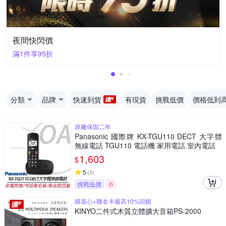
夜間快閃價
滿1件享95折
分類
品牌
快速到貨
有現貨
挑戰低價
價格低到
原廠保固二年
Panasonic 國際牌 KX-TGU110 DECT 大字體
無線電話 TGU110 電話機 家用電話 室內電話
1,603
$
5
(
1
)
挑戰低價
券
購衷心+聯名卡最高10%回饋
KINYO二件式木質立體擴大音箱PS-2000