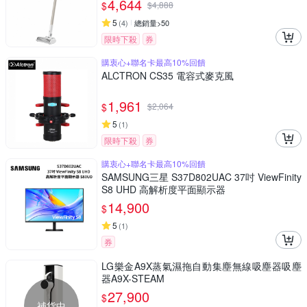
4,644
$
$
4,888
5
(
4
)
總銷量>50
限時下殺
券
購衷心+聯名卡最高10%回饋
ALCTRON CS35 電容式麥克風
1,961
$
$
2,064
5
(
1
)
限時下殺
券
購衷心+聯名卡最高10%回饋
SAMSUNG三星 S37D802UAC 37吋 ViewFinity
S8 UHD 高解析度平面顯示器
14,900
$
5
(
1
)
券
LG樂金A9X蒸氣濕拖自動集塵無線吸塵器吸塵
器A9X-STEAM
27,900
$
補貨中