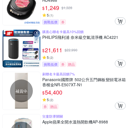
HD4988
1,249
$
$
1,328
5
(
1
)
挑戰低價
券
購衷心聯名卡最高10%回饋
PHILIPS飛利浦 奈米級空氣清淨機 AC4221
21,611
$
$
22,990
5
(
2
)
挑戰低價
券
贈品
刷聯名卡最高回饋7%
Panasonic國際牌 502公升五門鋼板變頻電冰箱
香檳金NR-E507XT-N1
補貨中
54,400
$
5
(
2
)
券
贈品
兒童防燙開關
Apple蘋果全開水溫熱開飲機AP-8988