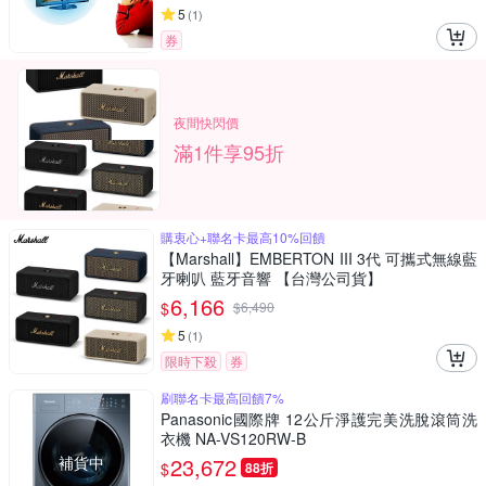
5
(
1
)
券
夜間快閃價
滿1件享95折
購衷心+聯名卡最高10%回饋
【Marshall】EMBERTON III 3代 可攜式無線藍
牙喇叭 藍牙音響 【台灣公司貨】
6,166
$
$
6,490
5
(
1
)
限時下殺
券
刷聯名卡最高回饋7%
Panasonic國際牌 12公斤淨護完美洗脫滾筒洗
衣機 NA-VS120RW-B
補貨中
23,672
$
88折