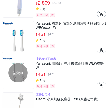
2,809
$
$
2,988
5
(
1
)
限時下殺
券
Panasonic國際牌 電動牙刷刷頭輕薄極細款(大)
WEW0801-W
451
$
$
479
5
(
3
)
限時下殺
券
沖牙機矯正噴嘴
Panasonic國際牌 沖牙機矯正噴嘴WEW0984-
W
補貨中
451
$
$
479
5
(
5
)
限時下殺
券
原廠公司貨
Xiaomi 小米無線吸塵器 G20 (原廠公司貨)