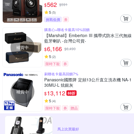
562
$
$
591
5
(
5
)
挑戰低價
券
購衷心+聯名卡最高10%回饋
【Marshall】Emberton III 攜帶式防水三代無線
藍牙喇叭 -台灣公司貨-
補貨中
6,166
$
$
6,490
5
(
2
)
限時下殺
券
刷聯名卡最高回饋7%
Panasonic國際牌 定頻13公斤直立洗衣機 NA-1
30MU-L 炫銀灰
補貨中
13,112
$
88折
5
(
4
)
限時下殺
券
贈品
馬上比買最好