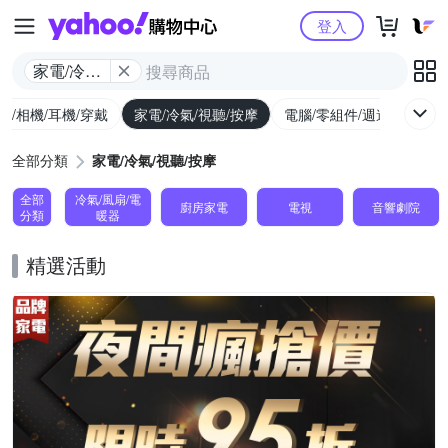
Yahoo購物中心
登入
家電/冷氣/
視聽/按摩
機/相機/耳機/穿戴
家電/冷氣/視聽/按摩
電腦/零組件/週邊/遊戲
全部分類
家電/冷氣/視聽/按摩
全部
冷氣/風扇/電
廚房家電
電視
音響劇院
分類
暖器
精選活動