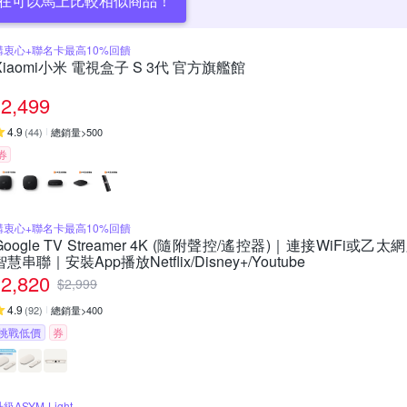
在可以馬上比較相似商品！
購衷心+聯名卡最高10%回饋
Xiaomi小米 電視盒子 S 3代 官方旗艦館
2,499
4.9
(
44
)
總銷量>500
券
購衷心+聯名卡最高10%回饋
Google TV Streamer 4K (隨附聲控/遙控器)｜連接WiFi或乙太網路
智慧串聯｜安裝App播放Netflix/Disney+/Youtube
2,820
$
2,999
4.9
(
92
)
總銷量>400
挑戰低價
券
級ASYM-Light