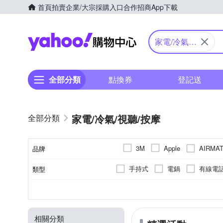
首頁
拍賣
企業/大宗採購入口
合作招商
App下載
Yahoo購物中心
家電/冷氣/
視聽/按摩
全部分類
點換券
登記送
家電/冷氣/視聽/按摩
AIRMA
3M
Apple
品牌
Concern 康生
dyson 戴
手持式
電鍋
有線電
類型
品牌名稱
GW 水玻璃
Glolux
HDMI 影音傳輸線
電動
攜帶型
頸部
多媒體喇叭
1000W以上
1~2公升
肩部
立扇
6人份
電腦喇叭
大腿
桌上型
1公
600~700W
顏色
型式
按摩部位
種類
消耗功率
容量
Logitech 羅技
LineQ
專業型調理機
滾輪式
對流式
桌上型
夾扇
無線電對講機主機
葉片式
1000~1100W
2~3L
300~400W
Panasonic 國際牌
PHI
相關分類
電池
可攜式
家用劇