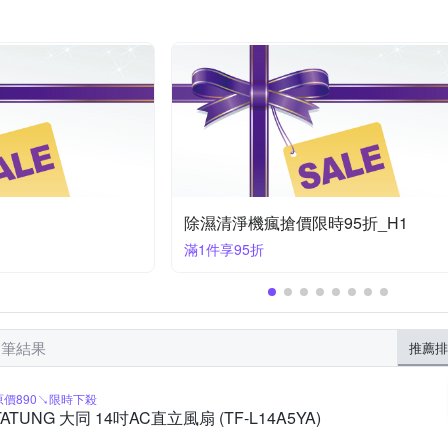
NG 向物
TAKASHIMA 高島
TATUNG 大同
TIGER 虎牌
按摩棒
美腿機
臉部按摩機
咖啡機配件
手搖式
濾
NER 奧本
WONDER 旺德
Xiaomi 小米
ZOJIRUSHI 象印
時94折
BENQ燈具🔥限時優惠
任選1件4699
2 筆結果
推薦排
原價890↘限時下殺
TATUNG 大同 14吋AC直立風扇 (TF-L14A5YA)