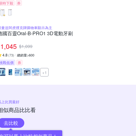
限時下殺
券
限量送阿虎撲克牌購物車顯示為主
德國百靈Oral-B-PRO1 3D電動牙刷
1,045
$
1,099
4.8
(
73
)
總銷量>600
挑戰低價
券
+1
馬上比買最好
相似商品比比看
去比較