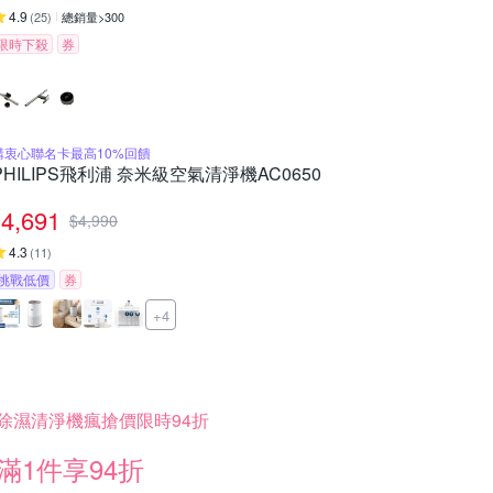
4.9
(
25
)
總銷量>300
限時下殺
券
購衷心聯名卡最高10%回饋
PHILIPS飛利浦 奈米級空氣清淨機AC0650
4,691
$
4,990
4.3
(
11
)
挑戰低價
券
+4
除濕清淨機瘋搶價限時94折
滿1件享94折