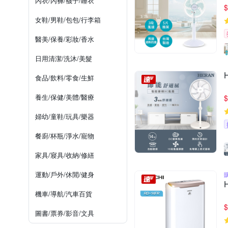
內衣/內褲/襪子/睡衣
$
女鞋/男鞋/包包/行李箱
醫美/保養/彩妝/香水
日用清潔/洗沐/美髮
食品/飲料/零食/生鮮
養生/保健/美體/醫療
$
婦幼/童鞋/玩具/樂器
餐廚/杯瓶/淨水/寵物
家具/寢具/收納/修繕
運動/戶外/休閒/健身
機車/導航/汽車百貨
$
圖書/票券/影音/文具