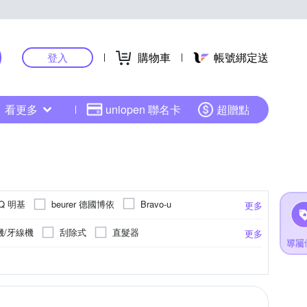
購物車
帳號綁定送
登入
看更多
uniopen 聯名卡
超贈點
nQ 明基
beurer 德國博依
Bravo-u
更多
Ergotech 人因科技
s
FJ
FUNY
機/牙線機
刮除式
直髮器
更多
Kolin 歌林
IRIS
KINYO
傳統果汁機
眼部按摩機
轉動式
組合式音響
臀部
4人份
直立式
手掌
20L以下
桌扇
行動KTV
1200W以上
腹部
換氣/排風扇
卡啦Ok喇叭
眼周圍
15人份
無
200~1400W
3~4L
900~1000W
更多
更多
更多
更多
CAFE 雀巢咖啡
OPTOMA 奧圖碼
Oral-B
式咖啡機
捲髮棒
HDMI切換器
鬆餅機
三明治機
ANLUX 台灣三洋
SONY 索尼
半自動咖啡機
壓力鍋
烘衣