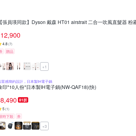
【張員瑛同款】Dyson 戴森 HT01 airstrait 二合一吹風直髮器
12,900
4.8
(
7
)
券
贈品
+1
高質感簡約設計，日本製IH電子鍋
象印*10人份*日本製IH電子鍋(NW-QAF18)(快)
8,490
81折
5
(
1
)
限時下殺
券
+3