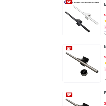
$
$
$