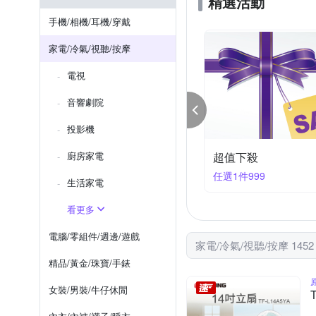
精選活動
ShineYe 青葉牌
SOTHI
烘被
手部按摩
手持
手機/相機/耳機/穿戴
TOYAMA 特亞馬
URBA
家電/冷氣/視聽/按摩
電視
音響劇院
投影機
家電快速到貨｜限時95折
廚房家電
除濕清淨機瘋搶價限
件享95折
滿1件享94折
生活家電
看更多
電腦/零組件/週邊/遊戲
家電/冷氣/視聽/按摩 145
精品/黃金/珠寶/手錶
女裝/男裝/牛仔休閒