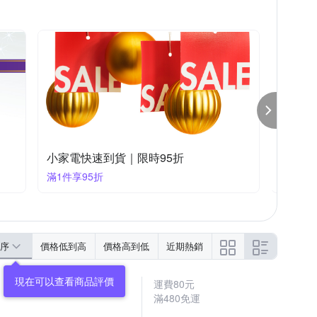
TOSHIBA 東芝
Tiamo
TiDdi
網
曲線雕塑機
遙控器
太星電工
其他品牌
怡悅
象印家電神券 滿2000折400(可累計)
飛利浦
滿2000折400
滿888享
序
價格低到高
價格高到低
近期熱銷
運費80元
滿480免運