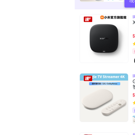
現
$
$
升