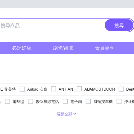
搜尋
必逛好店
刷卡/超取
會員專享
TE 艾美特
Anbao 安寶
Be
ANTIAN
ADAMOUTDOOR
森
Dr.AV 聖岡科技
Dawise
DigiMax
DIKE
E-book
話
電熱毯
數位無線電話
電子鍋
肩頸按摩機
沖牙
HERAN 禾聯
HITACHI 日立
INTOPIC 廣鼎
Harman Kardon
超音波振動式
牙刷刷頭
微電腦電子鍋
數位子母機
升以下
手臂
捕蚊燈/驅蚊燈
空氣循環扇
10人份
背部
捕蚊拍
小腿
手持式風扇
2公升以上
腰部
劇院喇叭
陶瓷式
臉部
驅鼠器
3人份
手持式
足底
手持式
11人份
眼部
即熱式
800~900W
500~600W
900W~1000W
4~5L
700~800W
1
展開全部
NORTHERN 北方
NES
MAGIC
Marshall
mods hair
電火鍋
美髮梳
腳底按摩機
HDMI轉接頭
烘鞋
美
壁扇
手提式
碳素式
手提式音響
壁掛架
收音機
200W以下
其他
腰掛式
頸掛式
400~500W
1100~1200W
LIPS 飛利浦
PANATEC 沛莉緹
SAMPO 聲寶
S
RASTO
院
聲波式
電磁爐
電陶爐
榨汁機
空氣清淨機濾網