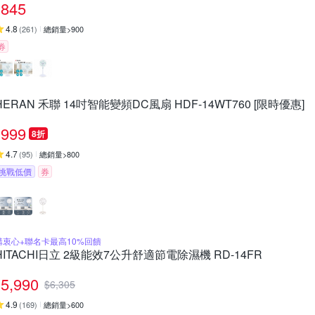
845
4.8
(
261
)
總銷量>900
券
HERAN 禾聯 14吋智能變頻DC風扇 HDF-14WT760 [限時優惠]
999
8折
4.7
(
95
)
總銷量>800
挑戰低價
券
購衷心+聯名卡最高10%回饋
HITACHI日立 2級能效7公升舒適節電除濕機 RD-14FR
5,990
$
6,305
4.9
(
169
)
總銷量>600