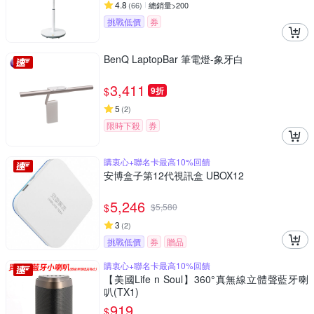
4.8
(
66
)
總銷量>200
挑戰低價
券
BenQ LaptopBar 筆電燈-象牙白
3,411
$
9折
5
(
2
)
限時下殺
券
購衷心+聯名卡最高10%回饋
安博盒子第12代視訊盒 UBOX12
5,246
$
$
5,580
3
(
2
)
挑戰低價
券
贈品
購衷心+聯名卡最高10%回饋
【美國Life n Soul】360°真無線立體聲藍牙喇
叭(TX1)
919
$