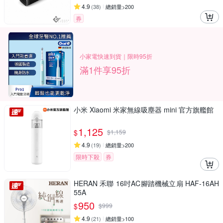
4.9
(
38
)
總銷量>200
券
小家電快速到貨｜限時95折
滿1件享95折
小米 Xiaomi 米家無線吸塵器 mini 官方旗艦館
1,125
$
$
1,159
4.9
(
19
)
總銷量>200
限時下殺
券
HERAN 禾聯 16吋AC腳踏機械立扇 HAF-16AH
55A
950
$
$
999
4.9
(
21
)
總銷量>100