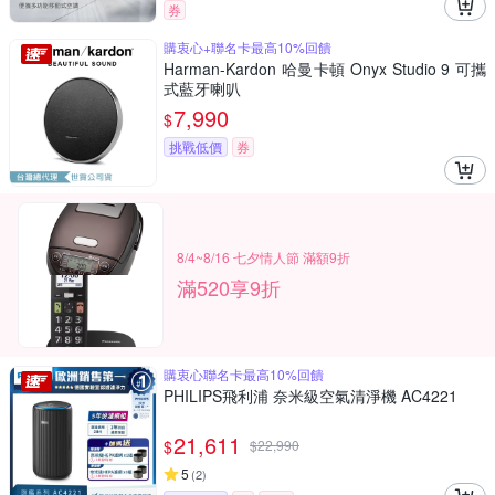
券
購衷心+聯名卡最高10%回饋
Harman-Kardon 哈曼卡頓 Onyx Studio 9 可攜
式藍牙喇叭
7,990
$
挑戰低價
券
8/4~8/16 七夕情人節 滿額9折
滿520享9折
購衷心聯名卡最高10%回饋
PHILIPS飛利浦 奈米級空氣清淨機 AC4221
21,611
$
$
22,990
5
(
2
)