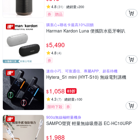
4.8
(
31
)
總銷量>200
券
贈品
購衷心+聯名卡最高10%回饋
Harman Kardon Luna 便攜防水藍牙喇叭
5,490
$
4.8
(
4
)
券
迷你小巧、可靠通信、專屬APP、超長待機
Hytera_S1 mini (HYT-S10) 無線電對講機
1,058
$
83折
4.3
(
7
)
總銷量>100
限時下殺
券
900g無線極輕量機身
SAMPO聲寶 輕量無線吸塵器 EC-HC10URP
1,988
$