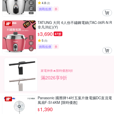
4.8
(
2
)
挑戰低價
券
TATUNG 大同 6人份不鏽鋼電鍋(TAC-06R-N R
非凡洋紅)(Y)
3,690
$
87折
5
(
5
)
挑戰低價
券
家電神券🔥限時優惠9折
滿2026享9折
Panasonic 國際牌14吋五葉片微電腦DC直流電
風扇F-S14KM [限時優惠]
1,390
$