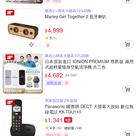
券
贈品
購衷心+聯名卡最高10%回饋
Marley Get Together 2 藍牙喇叭
4,999
$
5
(
1
)
券
購衷心聯名卡最高10%回饋
日本原裝進口 IONION PREMIUM 尊爵版 兩用
式超輕量隨身空氣清淨機 共三色
4,682
$
$
4,980
挑戰低價
券
馬來西亞製 2年保固
Panasonic 國際牌 DECT 大螢幕大按鈕 數位無
線電話 KX-TGU110
1,341
$
9折
4.9
(
16
)
總銷量>100
限時下殺
券