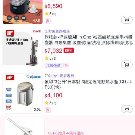
6,590
$
5
(
6
)
券
全方位集塵底座
旗艦款-淨速吸All In One V2高續航無線手持吸
塵器 自動集塵-吸塵/除蹣/洗地(含除蹣刷頭/洗地
刷頭)
7,032
$
89折
5
(
3
)
挑戰低價
券
70沖泡牛奶超容易
象印*3公升*日本製 3段定溫電動熱水瓶(CD-JU
F30)(快)
4,100
$
5
(
7
)
券
BENQ燈具🔥限時優惠