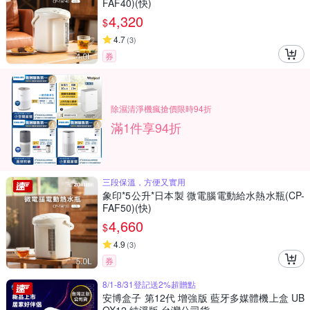
FAF40)(快)
4,320
$
4.7
(
3
)
券
除濕清淨機瘋搶價限時94折
滿1件享94折
三段保溫，方便又實用
象印*5公升*日本製 微電腦電動給水熱水瓶(CP-
FAF50)(快)
4,660
$
4.9
(
3
)
券
8/1-8/31登記送2%超贈點
安博盒子 第12代 增強版 藍牙多媒體機上盒 UB