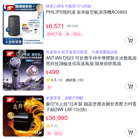
購衷心聯名卡最高10%回饋
PHILIPS飛利浦 奈米級空氣清淨機AC0850
6,571
$
$
6,990
限時下殺
券
贈品
急速製冷 航空級製冷配置，大廣域覆蓋送風
ANTIAN DS23 可折疊手持半導體製冷冰敷風扇
黑科技渦輪迷你高速風扇 隨身掛脖風扇
499
$
4.3
(
16
)
總銷量>100
券
多重享受，溫暖不間斷
象印*6人份*日本製 鐵器塗層炎舞炊煮壓力IH電
子鍋(NW-LAF10)(快)
36,990
$
1
(
1
)
券
贈品