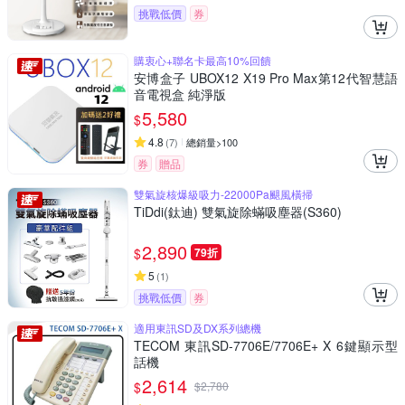
挑戰低價
券
購衷心+聯名卡最高10%回饋
安博盒子 UBOX12 X19 Pro Max第12代智慧語
音電視盒 純淨版
5,580
$
4.8
(
7
)
總銷量>100
券
贈品
雙氣旋核爆級吸力-22000Pa颶風橫掃
TiDdi(鈦迪) 雙氣旋除蟎吸塵器(S360)
2,890
$
79折
5
(
1
)
挑戰低價
券
適用東訊SD及DX系列總機
TECOM 東訊SD-7706E/7706E+ X 6鍵顯示型
話機
2,614
$
$
2,780