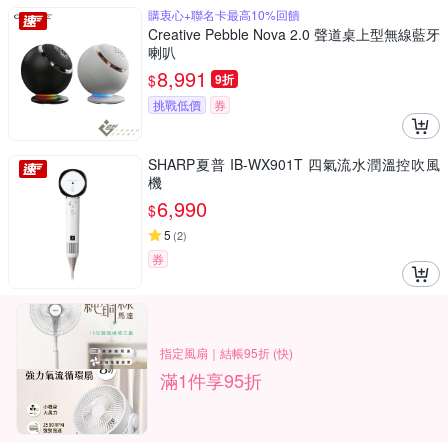
購衷心+聯名卡最高10%回饋
Creative Pebble Nova 2.0 聲道桌上型無線藍牙
喇叭
8,991
$
9折
挑戰低價
券
SHARP夏普 IB-WX901T 四氣流水潤溫控吹風
機
6,990
$
5
(
2
)
券
指定風扇｜結帳95折 (快)
滿1件享95折