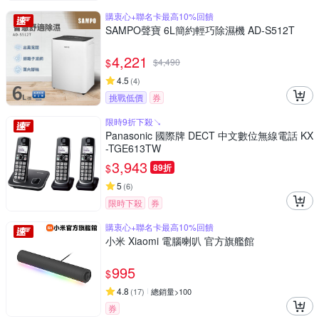
購衷心+聯名卡最高10%回饋
SAMPO聲寶 6L簡約輕巧除濕機 AD-S512T
4,221
$
$
4,490
4.5
(
4
)
挑戰低價
券
限時9折下殺↘
Panasonic 國際牌 DECT 中文數位無線電話 KX
-TGE613TW
3,943
$
89折
5
(
6
)
限時下殺
券
購衷心+聯名卡最高10%回饋
小米 Xiaomi 電腦喇叭 官方旗艦館
995
$
4.8
(
17
)
總銷量>100
券