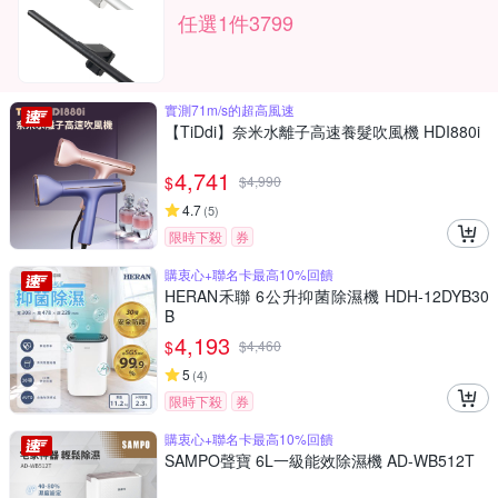
任選1件3799
實測71m/s的超高風速
【TiDdi】奈米水離子高速養髮吹風機 HDI880i
4,741
$
$
4,990
4.7
(
5
)
限時下殺
券
購衷心+聯名卡最高10%回饋
HERAN禾聯 6公升抑菌除濕機 HDH-12DYB30
B
4,193
$
$
4,460
5
(
4
)
限時下殺
券
購衷心+聯名卡最高10%回饋
SAMPO聲寶 6L一級能效除濕機 AD-WB512T