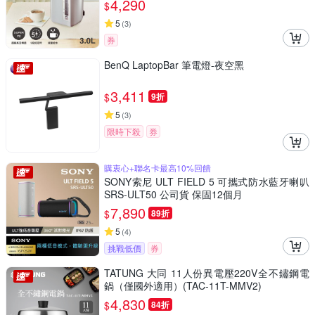
4,290
$
5
(
3
)
券
BenQ LaptopBar 筆電燈-夜空黑
3,411
$
9折
5
(
3
)
限時下殺
券
購衷心+聯名卡最高10%回饋
SONY索尼 ULT FIELD 5 可攜式防水藍牙喇叭
SRS-ULT50 公司貨 保固12個月
7,890
$
89折
5
(
4
)
挑戰低價
券
TATUNG 大同 11人份異電壓220V全不鏽鋼電
鍋（僅國外適用）(TAC-11T-MMV2)
4,830
$
84折