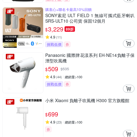
購衷心+聯名卡最高10%回饋
SONY索尼 ULT FIELD 1 無線可攜式藍牙喇叭
SRS-ULT10 公司貨 保固12個月
3,229
$
89折
4.9
(
11
)
挑戰低價
券
Panasonic 國際牌花漾系列 EH-NE14負離子保
溼型吹風機
509
$
$
535
4.9
(
44
)
總銷量>100
挑戰低價
券
小米 Xiaomi 負離子吹風機 H300 官方旗艦館
699
$
4.9
(
23
)
總銷量>100
券