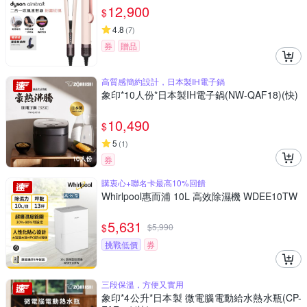
12,900
$
4.8
(
7
)
券
贈品
高質感簡約設計，日本製IH電子鍋
象印*10人份*日本製IH電子鍋(NW-QAF18)(快)
10,490
$
5
(
1
)
券
購衷心+聯名卡最高10%回饋
Whirlpool惠而浦 10L 高效除濕機 WDEE10TW
5,631
$
$
5,990
挑戰低價
券
三段保溫，方便又實用
象印*4公升*日本製 微電腦電動給水熱水瓶(CP-