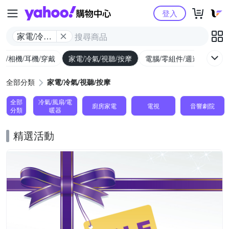
Yahoo購物中心
登入
家電/冷氣/
視聽/按摩
機/相機/耳機/穿戴
家電/冷氣/視聽/按摩
電腦/零組件/週邊/遊戲
全部分類
家電/冷氣/視聽/按摩
全部
冷氣/風扇/電
廚房家電
電視
音響劇院
分類
暖器
精選活動