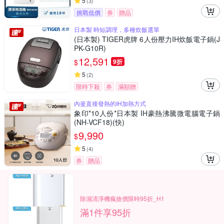
5
(
3
)
挑戰低價
券
贈品
日本製 時短調理，多種炊飯選單
(日本製) TIGER虎牌 6人份壓力IH炊飯電子鍋(J
PK-G10R)
12,591
$
9折
5
(
2
)
限時下殺
券
滿額贈
內釜直接發熱的IH加熱方式
象印*10人份*日本製 IH豪熱沸騰微電腦電子鍋
(NH-VCF18)(快)
9,990
$
5
(
4
)
券
贈品
除濕清淨機瘋搶價限時95折_H1
滿1件享95折