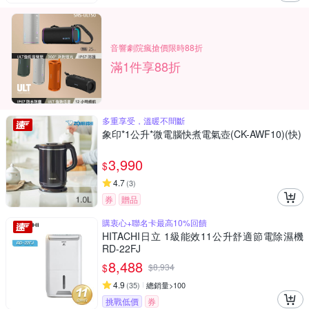
音響劇院瘋搶價限時88折
滿1件享88折
多重享受，溫暖不間斷
象印*1公升*微電腦快煮電氣壺(CK-AWF10)(快)
3,990
$
4.7
(
3
)
券
贈品
購衷心+聯名卡最高10%回饋
HITACHI日立 1級能效11公升舒適節電除濕機
RD-22FJ
8,488
$
$
8,934
4.9
(
35
)
總銷量>100
挑戰低價
券