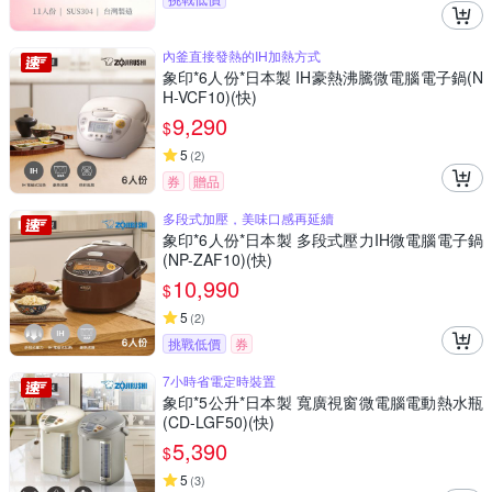
內釜直接發熱的IH加熱方式
象印*6人份*日本製 IH豪熱沸騰微電腦電子鍋(N
H-VCF10)(快)
9,290
$
5
(
2
)
券
贈品
多段式加壓，美味口感再延續
象印*6人份*日本製 多段式壓力IH微電腦電子鍋
(NP-ZAF10)(快)
10,990
$
5
(
2
)
挑戰低價
券
7小時省電定時裝置
象印*5公升*日本製 寬廣視窗微電腦電動熱水瓶
(CD-LGF50)(快)
5,390
$
5
(
3
)