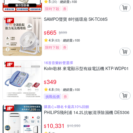
5
(
20
)
總銷量>100
限時下殺
券
SAMPO聲寶 8吋循環扇 SK-TC08S
665
$
$
699
4.9
(
63
)
總銷量>100
限時下殺
券
16首音樂鈴聲選擇
Kolin歌林 來電顯示型有線電話機 KTP-WDP01
349
$
4.8
(
59
)
總銷量>100
挑戰低價
券
購衷心+聯名卡最高10%回饋
PHILIPS飛利浦 14.2L抗敏清淨除濕機 DE5306
10,331
$
$
10,990