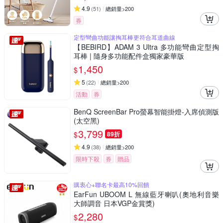
4.9
(
51
)
總銷量>200
券
定型彎曲功能讓掏耳棒更符合耳道曲線
【BEBIRD】ADAM 3 Ultra 多功能彎曲定型掏
耳棒 | 隨身多功能配件盒獨家豪華版
1,450
$
5
(
22
)
總銷量>200
活動
券
BenQ ScreenBar Pro螢幕智能掛燈-入席偵測版
(太空黑)
3,799
$
89折
4.9
(
38
)
總銷量>200
限時下殺
券
贈品
購衷心+聯名卡最高10%回饋
EarFun UBOOM L 無線藍牙喇叭(奧地利音樂
大師調音 日本VGP金賞獎)
2,280
$