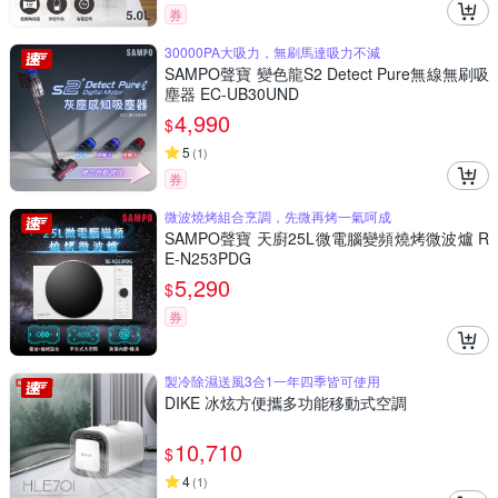
券
30000PA大吸力，無刷馬達吸力不減
SAMPO聲寶 變色龍S2 Detect Pure無線無刷吸
塵器 EC-UB30UND
4,990
$
5
(
1
)
券
微波燒烤組合烹調，先微再烤一氣呵成
SAMPO聲寶 天廚25L微電腦變頻燒烤微波爐 R
E-N253PDG
5,290
$
券
製冷除濕送風3合1一年四季皆可使用
DIKE 冰炫方便攜多功能移動式空調
10,710
$
4
(
1
)