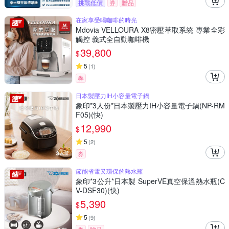
挑戰低價
券
贈品
在家享受喝咖啡的時光
Mdovia VELLOURA X8密壓萃取系統 專業全彩
觸控 義式全自動咖啡機
39,800
$
5
(
1
)
券
日本製壓力IH小容量電子鍋
象印*3人份*日本製壓力IH小容量電子鍋(NP-RM
F05)(快)
12,990
$
5
(
2
)
券
節能省電又環保的熱水瓶
象印*3公升*日本製 SuperVE真空保溫熱水瓶(C
V-DSF30)(快)
5,390
$
5
(
9
)