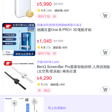
5,990
$
$
6,305
4.9
(
169
)
總銷量>600
限時下殺
券
限量送阿虎撲克牌購物車顯示為主
德國百靈Oral-B-PRO1 3D電動牙刷
1,045
$
$
1,099
4.8
(
73
)
總銷量>600
限時下殺
券
升級ASYM-Light
BenQ ScreenBar Pro螢幕智能掛燈-入席偵測版
(太空黑/星辰銀) 兩色任選
4,290
$
5
(
25
)
總銷量>400
券
贈品
馬上比買最好