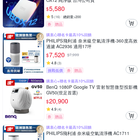
OX12 純淨版 台灣公司貨
5,580
$
5
(
16
)
總銷量>200
券
贈品
購衷心聯名卡最高10%回饋
PHILIPS飛利浦 奈米級空氣清淨機-360度高效
過濾 AC2936 適用17坪
7,520
$
$
7,999
4.8
(
3
)
挑戰低價
券
贈品
購衷心+聯名卡最高10%回饋
BenQ 1080P Google TV 雷射智慧微型投影機
GV50(世足首選)
20,900
$
4.9
(
4
)
券
贈品
購衷心聯名卡最高10%回饋
PHILIPS飛利浦 奈米級空氣清淨機 AC1711