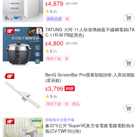
4,879
$
$
5,190
5
(
2
)
挑戰低價
券
TATUNG 大同 11人份玻璃鍋蓋不鏽鋼電鍋(TA
C-11R-M PB藍黑色)
4,800
$
$
5,190
5
(
1
)
限時下殺
券
BenQ ScreenBar Pro螢幕智能掛燈-入席偵測版
(星辰銀)
3,799
$
89折
5
(
9
)
限時下殺
券
贈品
節能進化全面升級
象印*3公升*SuperVE真空省電微電腦電動熱水
瓶(CV-TWF30)(快)