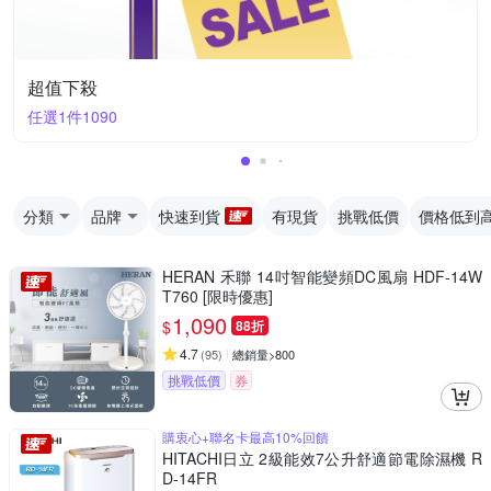
超值下殺
任選1件1090
分類
品牌
快速到貨
有現貨
挑戰低價
價格低到
HERAN 禾聯 14吋智能變頻DC風扇 HDF-14W
T760 [限時優惠]
1,090
$
88折
4.7
(
95
)
總銷量>800
挑戰低價
券
購衷心+聯名卡最高10%回饋
HITACHI日立 2級能效7公升舒適節電除濕機 R
D-14FR