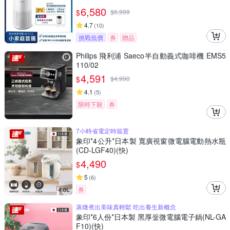
6,580
$
$
6,999
4.7
(
10
)
挑戰低價
券
贈品
Philips 飛利浦 Saeco半自動義式咖啡機 EMS5
110/02
4,591
$
$
4,990
4.1
(
5
)
限時下殺
券
7小時省電定時裝置
象印*4公升*日本製 寬廣視窗微電腦電動熱水瓶
(CD-LGF40)(快)
4,490
$
5
(
6
)
券
蒸燉煮出美味真輕鬆 吃出養生新概念
象印*6人份*日本製 黑厚釡微電腦電子鍋(NL-GA
F10)(快)