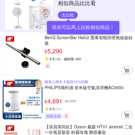
相似商品比比看
去比較
現在可以馬上比較相似商品！
BenQ ScreenBar Halo2 螢幕智能掛燈無線旋鈕
版
5,290
$
4.9
(
32
)
總銷量>300
券
購衷心聯名卡最高10%回饋
PHILIPS飛利浦 奈米級空氣清淨機AC0650
4,691
$
$
4,990
4.3
(
11
)
挑戰低價
券
【張員瑛同款】Dyson 戴森 HT01 airstrait 二合
一吹風直髮器 粉霧玫瑰 贈原廠架