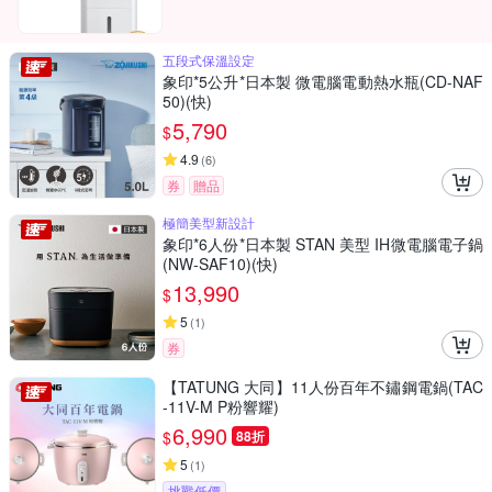
五段式保溫設定
象印*5公升*日本製 微電腦電動熱水瓶(CD-NAF
50)(快)
5,790
$
4.9
(
6
)
券
贈品
極簡美型新設計
象印*6人份*日本製 STAN 美型 IH微電腦電子鍋
(NW-SAF10)(快)
13,990
$
5
(
1
)
券
【TATUNG 大同】11人份百年不鏽鋼電鍋(TAC
-11V-M P粉響耀)
6,990
$
88折
5
(
1
)
挑戰低價