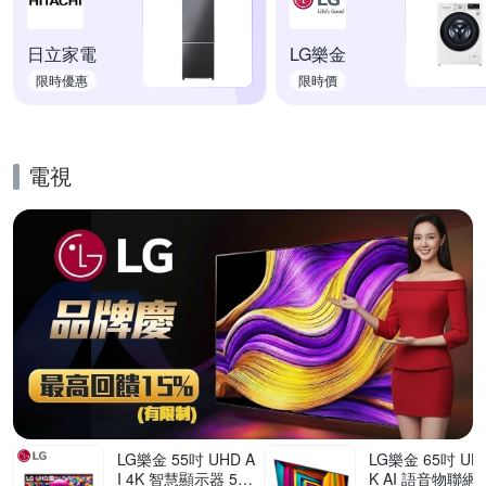
日立家電
LG樂金
限時優惠
限時價
電視
的優惠推薦活動
LG樂金 55吋 UHD A
LG樂金 65吋 UHD
I 4K 智慧顯示器 55
K AI 語音物聯網