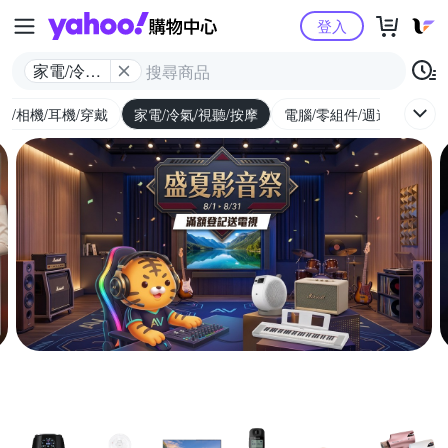
Yahoo購物中心
登入
家電/冷氣/
視聽/按摩
機/相機/耳機/穿戴
家電/冷氣/視聽/按摩
電腦/零組件/週邊/遊戲