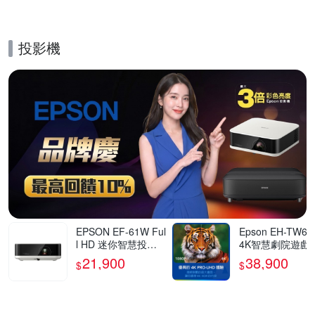
投影機
的優惠推薦活動
EPSON EF-61W Ful
Epson EH-TW62
l HD 迷你智慧投影
4K智慧劇院遊戲
機700流明 古典白
21,900
38,900
$
$