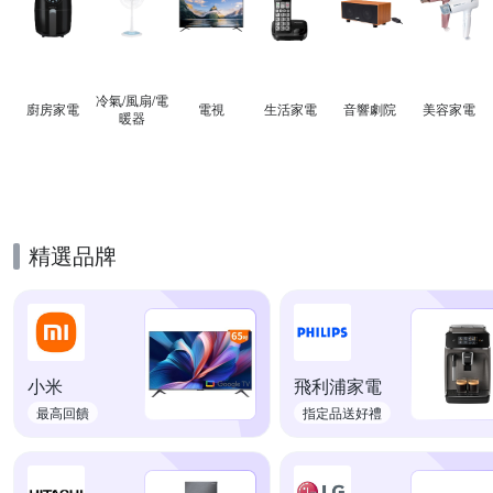
冷氣/風扇/電
廚房家電
電視
生活家電
音響劇院
美容家電
暖器
精選品牌
小米
飛利浦家電
最高回饋
指定品送好禮