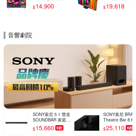
UA7550PTA
器 65UT911C0T
14,900
19,618
$
$
三年保固 含基本
裝
音響劇院
的優惠推薦活動
SONY索尼 5.1 聲道
SONY索尼 BRAV
SOUNDBAR 家庭劇
Theatre Bar 8 H
院組 HT-S60
8000 環繞音場
15,660
25,110
9折
9折
$
$