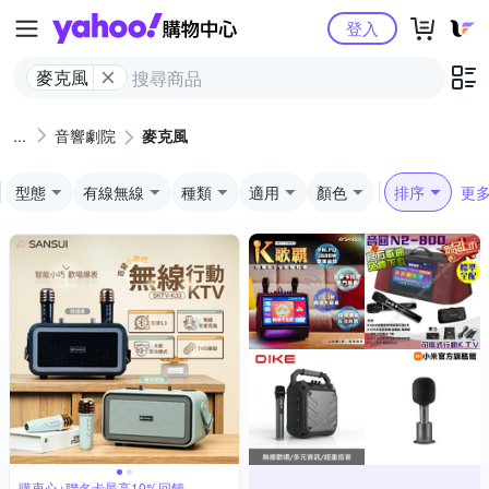
Yahoo購物中心
登入
麥克風
音響劇院
麥克風
型態
有線無線
種類
適用
顏色
排序
更
購衷心+聯名卡最高10%回饋