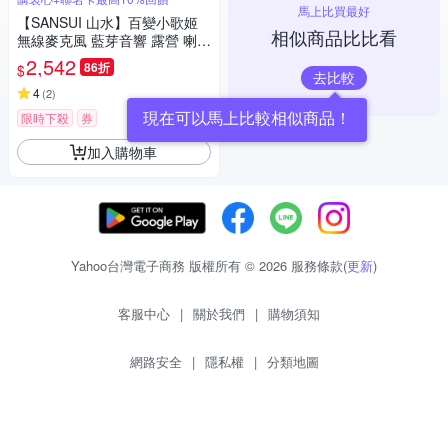
馬上比買最好
【SANSUI 山水】百變小歌姬
相似商品比比看
無線麥克風 藍芽音響 露營 喇叭
卡拉OK (SKTV-K33)
2,542
86折
$
去比較
4
(
2
)
現在可以馬上比較相似商品！
限時下殺
券
加入購物車
Yahoo台灣電子商務 版權所有 © 2026 服務條款(
更新
)
客服中心
|
關於我們
|
購物須知
網路安全
|
隱私權
|
分類地圖