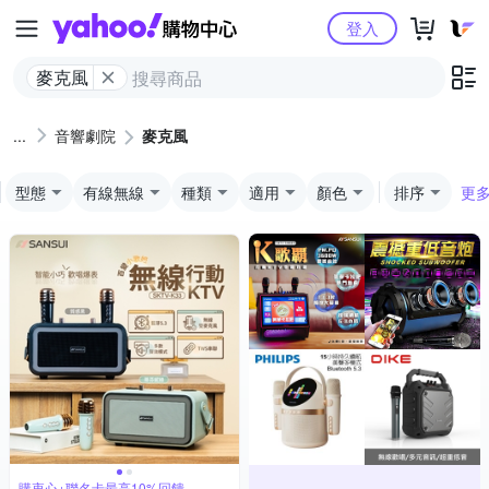
Yahoo購物中心
登入
麥克風
音響劇院
麥克風
型態
有線無線
種類
適用
顏色
排序
更
購衷心+聯名卡最高10%回饋