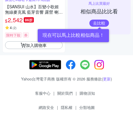
馬上比買最好
【SANSUI 山水】百變小歌姬
相似商品比比看
無線麥克風 藍芽音響 露營 喇叭
卡拉OK (SKTV-K33)
2,542
86折
$
去比較
4
(
2
)
現在可以馬上比較相似商品！
限時下殺
券
加入購物車
Yahoo台灣電子商務 版權所有 © 2026 服務條款(
更新
)
客服中心
|
關於我們
|
購物須知
網路安全
|
隱私權
|
分類地圖