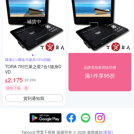
補貨中
購衷心+聯名卡最高10%回饋
TORA 7吋巴萊之星7合1隨身D
品牌電視夜間快閃價
VD
滿1件享95折
2,175
$2,289
$
限時下殺
券
貨到通知我
Yahoo台灣電子商務 版權所有 © 2026 服務條款(
更新
)