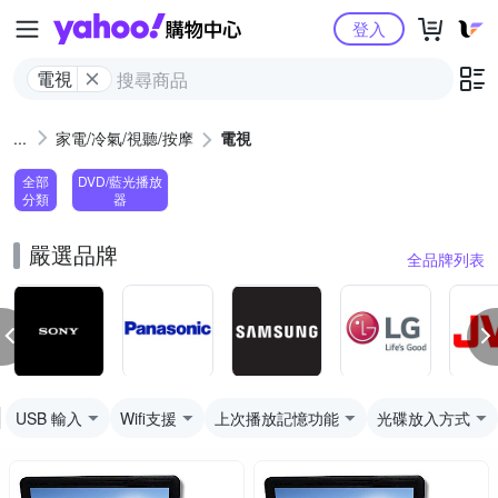
Yahoo購物中心
登入
電視
家電/冷氣/視聽/按摩
電視
全部
DVD/藍光播放
分類
器
嚴選品牌
全品牌列表
USB 輸入
Wifi支援
上次播放記憶功能
光碟放入方式