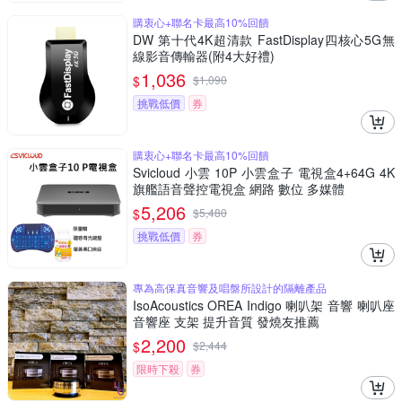
購衷心+聯名卡最高10%回饋
DW 第十代4K超清款 FastDisplay四核心5G無
線影音傳輸器(附4大好禮)
1,036
$
$
1,090
挑戰低價
券
購衷心+聯名卡最高10%回饋
Svicloud 小雲 10P 小雲盒子 電視盒4+64G 4K
旗艦語音聲控電視盒 網路 數位 多媒體
5,206
$
$
5,480
挑戰低價
券
專為高保真音響及唱盤所設計的隔離產品
IsoAcoustics OREA Indigo 喇叭架 音響 喇叭座
音響座 支架 提升音質 發燒友推薦
2,200
$
$
2,444
限時下殺
券