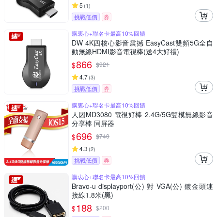
5
(
1
)
挑戰低價
券
購衷心+聯名卡最高10%回饋
DW 4K四核心影音震撼 EasyCast雙頻5G全自
動無線HDMI影音電視棒(送4大好禮)
866
$
$
921
4.7
(
3
)
挑戰低價
券
購衷心+聯名卡最高10%回饋
人因MD3080 電視好棒 2.4G/5G雙模無線影音
分享棒 同屏器
696
$
$
740
4.3
(
2
)
挑戰低價
券
購衷心+聯名卡最高10%回饋
Bravo-u displayport(公) 對 VGA(公) 鍍金頭連
接線1.8米(黑)
188
$
$
200