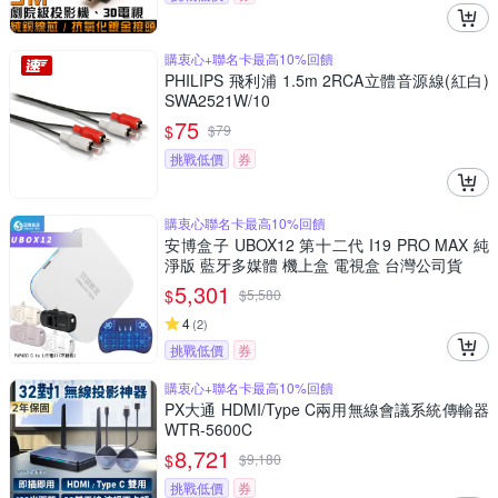
購衷心+聯名卡最高10%回饋
PHILIPS 飛利浦 1.5m 2RCA立體音源線(紅白)
SWA2521W/10
75
$
$
79
挑戰低價
券
購衷心聯名卡最高10%回饋
安博盒子 UBOX12 第十二代 I19 PRO MAX 純
淨版 藍牙多媒體 機上盒 電視盒 台灣公司貨
5,301
$
$
5,580
4
(
2
)
挑戰低價
券
購衷心+聯名卡最高10%回饋
PX大通 HDMI/Type C兩用無線會議系統傳輸器
WTR-5600C
8,721
$
$
9,180
挑戰低價
券