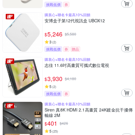
挑戰低價
券
購衷心+聯名卡最高10%回饋
安博盒子第12代視訊盒 UBOX12
5,246
$
$
5,580
3
(
2
)
挑戰低價
券
贈品
購衷心+聯名卡最高10%回饋
志佳 11.6吋高畫質可攜式數位電視
3,930
$
$
4,180
5
(
2
)
挑戰低價
券
購衷心+聯名卡最高10%回饋
Siren 真8K HDMI 2.1高畫質 24K鍍金抗干擾傳
輸線 2M
401
$
$
426
5
(
25
)