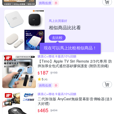
挑戰低價
券
馬上比買最好
相似商品比比看
去比較
現在可以馬上比較相似商品！
購衷心+聯名卡最高10%回饋
【Timo】Apple TV Siri Remote 2/3代專用 防
摔加厚全包式遙控器矽膠保護套 (附防丟掛繩)
187
$
$
198
5
(
4
)
挑戰低價
券
購衷心+聯名卡最高10%回饋
二代加強版 AnyCast無線螢幕影音傳輸器(送3
大好禮)
465
$
$
494