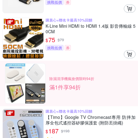
挑戰低價
券
購衷心+聯名卡最高10%回饋
K-Line Mini HDMI to HDMI 1.4版 影音傳輸線 5
0CM
75
$
$
79
挑戰低價
券
除濕清淨機瘋搶價限時94折
滿1件享94折
購衷心+聯名卡最高10%回饋
【Timo】Google TV Chromecast專用 防摔加
厚全包式遙控器矽膠保護套 (附防丟掛繩)
187
$
$
198