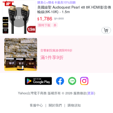
購衷心+聯名卡最高10%回饋
美國線聖 Audioquest Pearl 48 8K HDMI影音傳
輸線(8K-10K) - 1.5m
補貨中
1,786
$
$
1,900
限時下殺
券
音響劇院瘋搶價限時9折
滿1件享9折
Yahoo台灣電子商務 版權所有 © 2026 服務條款(
更新
)
客服中心
|
關於我們
|
購物須知