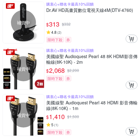
購衷心+聯名卡最高10%回饋
Dr.AV HD高畫質數位電視天線4M(DTV-4760)
補貨中
313
$
$
332
4.8
(
2
)
限時下殺
券
購衷心+聯名卡最高10%回饋
美國線聖 Audioquest Pearl 48 8K HDMI影音傳
輸線(8K-10K) - 2m
補貨中
2,068
$
$
2,200
限時下殺
券
購衷心+聯名卡最高10%回饋
美國線聖 Audioquest Pearl 48 HDMI 影音傳輸
線(8K-10K) - 1m
補貨中
1,410
$
$
1,500
5
(
1
)
限時下殺
券