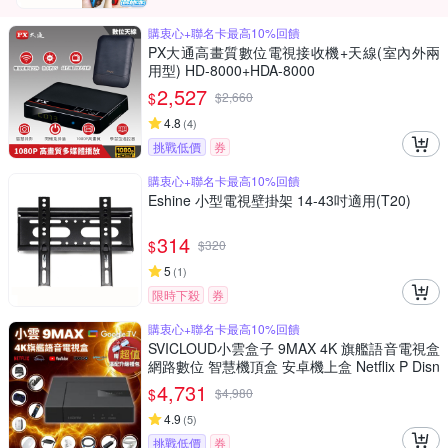
購衷心+聯名卡最高10%回饋
PX大通高畫質數位電視接收機+天線(室內外兩
用型) HD-8000+HDA-8000
2,527
$
$
2,660
4.8
(
4
)
挑戰低價
券
購衷心+聯名卡最高10%回饋
Eshine 小型電視壁掛架 14-43吋適用(T20)
314
$
$
320
5
(
1
)
限時下殺
券
購衷心+聯名卡最高10%回饋
SVICLOUD小雲盒子 9MAX 4K 旗艦語音電視盒
網路數位 智慧機頂盒 安卓機上盒 Netflix P Disn
ey+授權 支援8K HDR高畫質 安博 易播 夢想盒
4,731
$
$
4,980
子
4.9
(
5
)
挑戰低價
券