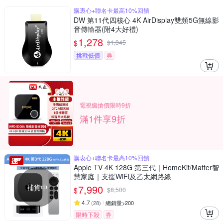
購衷心+聯名卡最高10%回饋
DW 第11代四核心 4K AirDisplay雙頻5G無線影
音傳輸器(附4大好禮)
1,278
$
$
1,345
挑戰低價
券
電視瘋搶價限時9折
滿1件享9折
購衷心+聯名卡最高10%回饋
Apple TV 4K 128G 第三代｜HomeKit/Matter智
慧家庭｜支援WiFi及乙太網路線
補貨中
7,990
$
$
8,500
4.7
(
28
)
總銷量>200
限時下殺
券