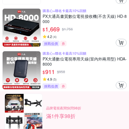
購衷心+聯名卡最高10%回饋
PX大通高畫質數位電視接收機(不含天線) HD-8
000
1,669
$
$
1,756
4.2
(
4
)
挑戰低價
券
購衷心+聯名卡最高10%回饋
PX大通數位電視專用天線(室內外兩用型) HDA-
8000
911
$
$
958
4.9
(
5
)
挑戰低價
券
品牌電視夜間快閃98折
滿1件享98折