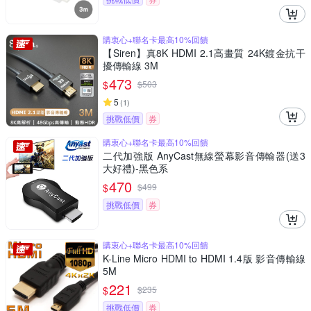
購衷心+聯名卡最高10%回饋
【Siren】真8K HDMI 2.1高畫質 24K鍍金抗干
擾傳輸線 3M
473
$
$
503
5
(
1
)
挑戰低價
券
購衷心+聯名卡最高10%回饋
二代加強版 AnyCast無線螢幕影音傳輸器(送3
大好禮)-黑色系
470
$
$
499
挑戰低價
券
購衷心+聯名卡最高10%回饋
K-Line Micro HDMI to HDMI 1.4版 影音傳輸線
5M
221
$
$
235
挑戰低價
券