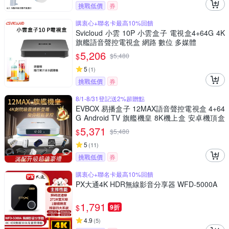
挑戰低價
券
購衷心+聯名卡最高10%回饋
Svicloud 小雲 10P 小雲盒子 電視盒4+64G 4K
旗艦語音聲控電視盒 網路 數位 多媒體
5,206
$
$
5,480
5
(
1
)
挑戰低價
券
8/1-8/31登記送2%超贈點
EVBOX 易播盒子 12MAX語音聲控電視盒 4+64
G Android TV 旗艦機皇 8K機上盒 安卓機頂盒
網路 智慧 數位電視 完勝小雲 夢想盒子 安博
5,371
$
$
5,480
5
(
11
)
挑戰低價
券
購衷心+聯名卡最高10%回饋
PX大通4K HDR無線影音分享器 WFD-5000A
1,791
$
9折
4.9
(
5
)