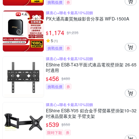
挑戰低價
券
購衷心+聯名卡最高10%回饋
PX大通高畫質無線影音分享器 WFD-1500A
1,174
$
$
1,235
5
(
1
)
挑戰低價
券
購衷心+聯名卡最高10%回饋
EShine ESB-T43平面式液晶電視壁掛架 26-65
吋適用
456
$
$
480
挑戰低價
券
購衷心+聯名卡最高10%回饋
EShine ESB-Y05 鋁合金手臂螢幕壁掛架10~32
吋液晶螢幕支架 手臂支架
539
$
$
550
限時下殺
券