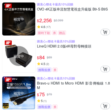
購衷心聯名卡最高10%回饋
OVO 4K正版串流智慧電視盒升級版 B9-S B9S
補貨中
2,256
$
$
2,399
4.6
(
17
)
限時下殺
券
贈品
購衷心+聯名卡最高10%回饋
LineQ HDMI 2.0版4K母對母轉接頭
補貨中
84
$
$
89
4.5
(
2
)
挑戰低價
券
購衷心+聯名卡最高10%回饋
Bravo-u HDMI to Micro HDMI 影音傳輸線 1.8
M
補貨中
75
$
$
79
5
(
1
)
挑戰低價
券