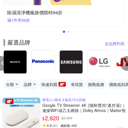
除濕清淨機瘋搶價限時94折
滿1件享94折
嚴選品牌
全品牌列表
分類
品牌
快速到貨
有現貨
挑戰低價
價格低到
購衷心+聯名卡最高10%回饋
Google TV Streamer 4K (隨附聲控/遙控器)｜
連接WiFi或乙太網路｜Dolby Atmos｜Matter智
慧串聯｜安裝App播放Netflix/Disney+/Youtube
2,820
$
$
2,999
4.9
(
91
)
總銷量>400