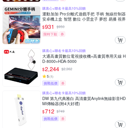
購衷心+聯名卡最高10%回饋
運動加加 Pro分離式遊戲手把 手柄 無線控制器
安卓機上盒 智慧 數位 小雲盒子 夢想 易播 視界
安博 電視盒 機頂盒適用
931
$
$
950
限時下殺
券
購衷心+聯名卡最高10%回饋
大通高畫質數位電視接收機+高畫質專用天線 H
D-8000+HDA-5000
2,244
$
$
2,362
5
(
1
)
挑戰低價
券
購衷心+聯名卡最高10%回饋
DW 第九代典雅白 高清畫質Anylink無線影音HD
MI傳輸器(附4大好禮)
712
$
$
749
挑戰低價
券