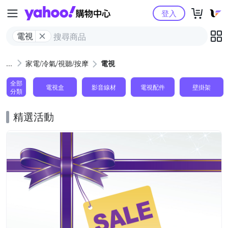
Yahoo購物中心
登入
電視
家電/冷氣/視聽/按摩
電視
全部
電視盒
影音線材
電視配件
壁掛架
分類
精選活動