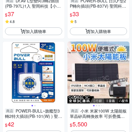
Dr.AV L型變向3轉2插頭
POWER-BULL 日式F型2
商店
商店
(PB-797L)1入 聖岡科技【小三
P轉向插頭(PB-837V) 聖岡科技
美日】 DS016402
【小三美日】 DS016403
37
33
$
$
4.8
5
加入購物車
加入購物車
POWER-BULL~旗艦型3
小米 米家100W 太陽能板
商店
商店
轉2特大插頭(PB-101(W) ) 聖岡
單晶矽高轉換效率 可折疊攜帶
科技【小三美日】 DS016396
MC4接口 耐高溫 防潑水防塵
42
5,500
$
$