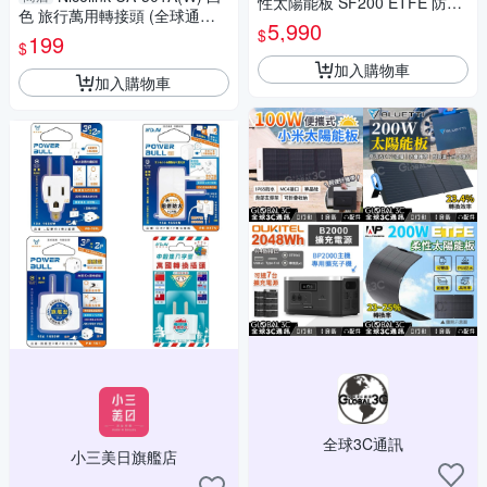
性太陽能板 SF200 ETFE 防水
色 旅行萬用轉接頭 (全球通用
可彎曲 單晶矽 25%轉換率 MC
5,990
$
組合包)
199
4接口
$
加入購物車
加入購物車
全球3C通訊
小三美日旗艦店