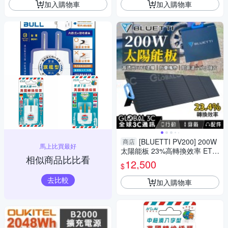
加入購物車
加入購物車
[BLUETTI PV200] 200W
商店
馬上比買最好
太陽能板 23%高轉換效率 ETF
相似商品比比看
E塗層 EB3A/EB55/EB70S
12,500
$
去比較
加入購物車