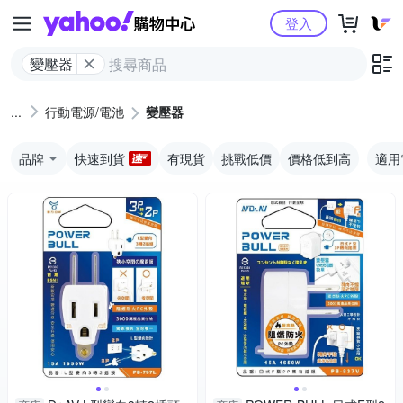
Yahoo購物中心
登入
變壓器
行動電源/電池
變壓器
品牌
快速到貨
有現貨
挑戰低價
價格低到高
適用