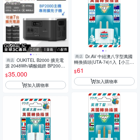
Dr.AV 中紐澳八字型萬國
商店
OUKITEL B2000 擴充電
商店
轉換插頭(UTA-74)1入【小三美
源 2048Wh/磷酸鐵鋰 BP2000
日】 DS016390 聖岡科技
61
$
專用子機 PD100W 手機筆電充
35,000
$
電
加入購物車
加入購物車