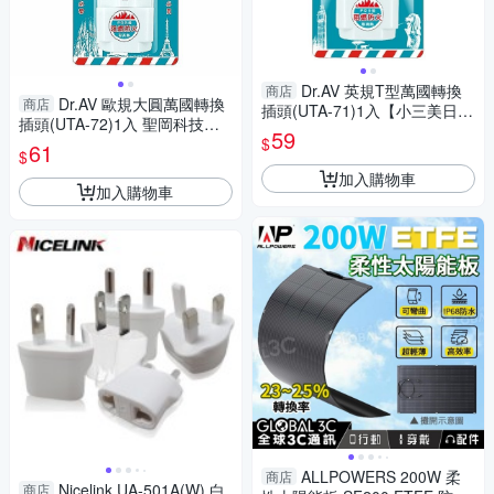
Dr.AV 英規T型萬國轉換
商店
Dr.AV 歐規大圓萬國轉換
商店
插頭(UTA-71)1入【小三美日】
插頭(UTA-72)1入 聖岡科技
DS016391
59
$
【小三美日】 DS016388
61
$
加入購物車
加入購物車
ALLPOWERS 200W 柔
商店
Nicelink UA-501A(W) 白
商店