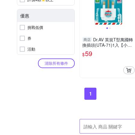
優惠
挑戰低價
券
Dr.AV 英規T型萬國轉
商店
換插頭(UTA-71)1入【小三
活動
美日】 DS016391
59
$
清除所有條件
1