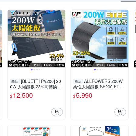
[BLUETTI PV200] 20
ALLPOWERS 200W
商店
商店
0W 太陽能板 23%高轉換效
柔性太陽能板 SF200 ETFE
率 ETFE塗層 EB3A/EB55/E
防水 可彎曲 單晶矽 25%轉
12,500
5,990
$
$
B70S
換率 MC4接口