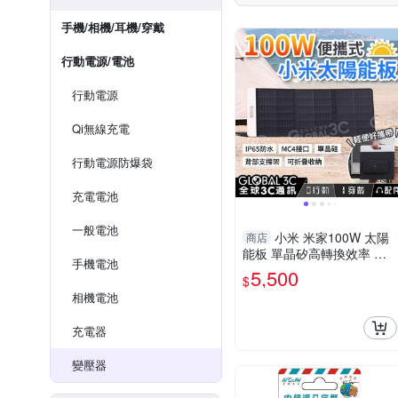
手機/相機/耳機/穿戴
行動電源/電池
行動電源
Qi無線充電
行動電源防爆袋
充電電池
一般電池
小米 米家100W 太陽
商店
能板 單晶矽高轉換效率 可
手機電池
折疊攜帶 MC4接口 耐高溫
5,500
$
防潑水防塵
相機電池
充電器
變壓器