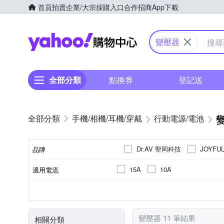
首頁
拍賣
企業/大宗採購入口
合作招商
App下載
Yahoo購物中心
變壓器
全部分類
點換券
登記送
手機/相機/耳機/穿戴
行動電源/電池
Dr.AV 聖岡科技
JOYFU
品牌
15A
10A
適用電流
品牌名稱
無
1插座
旅用轉接頭
非洲地區
4插座以上
無
亞太地區
變壓器
1650W
V250V
110V
110V~
插座數
類型
最高負載電力
適用電壓
適用國家
USB
變壓器 11 筆結果
相關分類