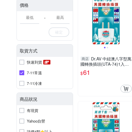
價格
-
確定
取貨方式
Dr.AV 中紐澳八字型萬
商店
快速到貨
國轉換插頭(UTA-74)1入
【小三美日】 DS016390 聖
61
7-11常溫
$
岡科技
7-11冷凍
商品狀況
有現貨
Yahoo自營
評價4顆
以上