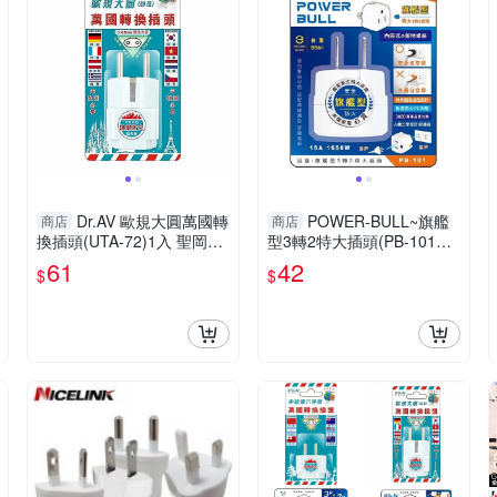
Dr.AV 歐規大圓萬國轉
POWER-BULL~旗艦
商店
商店
換插頭(UTA-72)1入 聖岡科
型3轉2特大插頭(PB-101
技【小三美日】 DS016388
(W) ) 聖岡科技【小三美
61
42
$
$
日】 DS016396