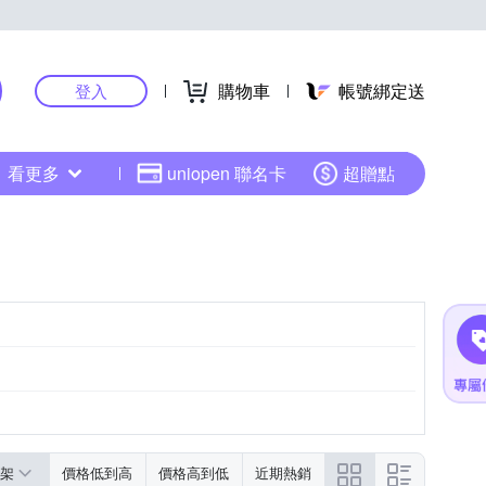
購物車
帳號綁定送
登入
看更多
uniopen 聯名卡
超贈點
架
價格低到高
價格高到低
近期熱銷