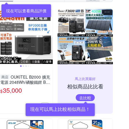
現在可以查看商品評價
OUKITEL B2000 擴充
商店
馬上比買最好
電源 2048Wh/磷酸鐵鋰 BP
相似商品比比看
2000專用子機 PD100W 手
35,000
$
機筆電充電
去比較
現在可以馬上比較相似商品！