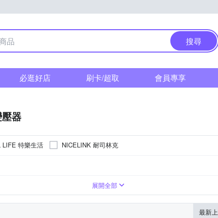
搜尋
必逛好店
刷卡/超取
會員專享
變壓器
L LIFE 特樂生活
NICELINK 耐司林克
萬用插頭
歐洲地區
全球通用型
240
展開全部
最新上