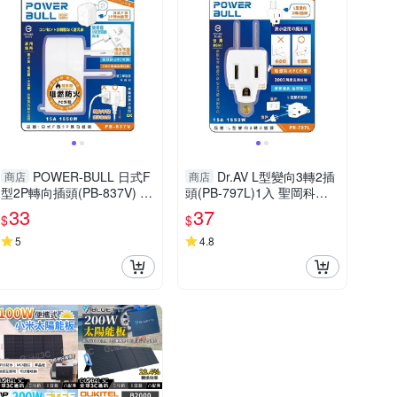
POWER-BULL 日式F
Dr.AV L型變向3轉2插
商店
商店
型2P轉向插頭(PB-837V) 聖
頭(PB-797L)1入 聖岡科技
岡科技【小三美日】 DS016
【小三美日】 DS016402
33
37
$
$
403
5
4.8