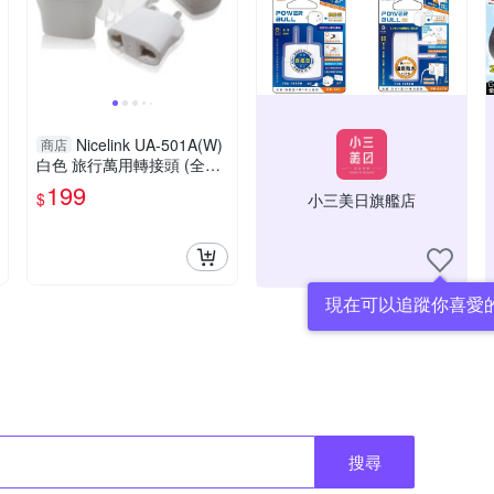
Nicelink UA-501A(W)
商店
白色 旅行萬用轉接頭 (全球
通用組合包)
199
$
小三美日旗艦店
現在可以追蹤你喜愛
搜尋