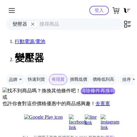
Yahoo購物中心
登入
變壓器
行動電源/電池
變壓器
品牌
快速到貨
有現貨
挑戰低價
價格低到高
排序
找不到商品嗎？換換其他條件吧！
清除條件再搜尋
或
也許你會對這些價格優惠中的商品感興趣！
去逛逛