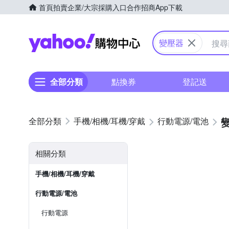
首頁
拍賣
企業/大宗採購入口
合作招商
App下載
Yahoo購物中心
變壓器
全部分類
點換券
登記送
手機/相機/耳機/穿戴
行動電源/電池
相關分類
手機/相機/耳機/穿戴
行動電源/電池
行動電源