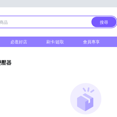
搜尋
必逛好店
刷卡/超取
會員專享
變壓器