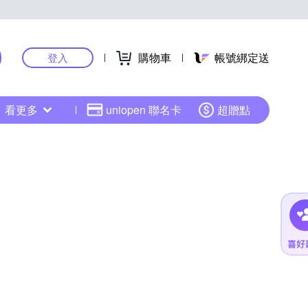
購物車
帳號綁定送
登入
看更多
uniopen 聯名卡
超贈點