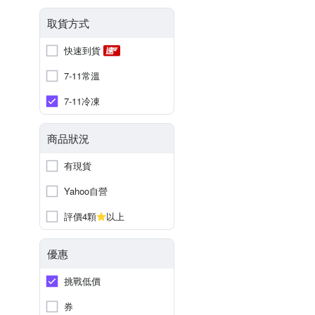
取貨方式
快速到貨
7-11常溫
7-11冷凍
商品狀況
有現貨
Yahoo自營
評價4顆
以上
優惠
挑戰低價
券