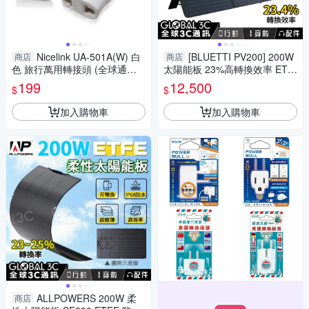
Nicelink UA-501A(W) 白
[BLUETTI PV200] 200W
商店
商店
色 旅行萬用轉接頭 (全球通用
太陽能板 23%高轉換效率 ETF
組合包)
E塗層 EB3A/EB55/EB70S
199
12,500
$
$
加入購物車
加入購物車
ALLPOWERS 200W 柔
商店