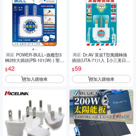
POWER-BULL~旗艦型3
Dr.AV 英規T型萬國轉換
商店
商店
轉2特大插頭(PB-101(W) ) 聖岡
插頭(UTA-71)1入【小三美日】
科技【小三美日】 DS016396
DS016391
42
59
$
$
加入購物車
加入購物車