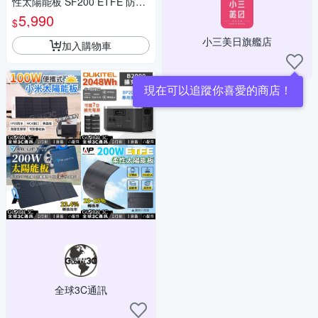
性太陽能板 SF200 ETFE 防水
可彎曲 單晶矽 25%轉換率 MC
5,990
$
4接口
小三美日旗艦店
加入購物車
現在可以追蹤你喜愛的商店！
全球3C通訊