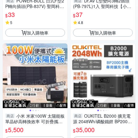
POWER-BULL 日式F型2
Dr.AV L型變向3轉2插頭
商店
商店
P轉向插頭(PB-837V) 聖岡科技
(PB-797L)1入 聖岡科技【小三
【小三美日】 DS016403
美日】 DS016402
33
37
$
$
5
4.8
加入購物車
加入購物車
小米 米家100W 太陽能板
OUKITEL B2000 擴充電
商店
商店
單晶矽高轉換效率 可折疊攜帶
源 2048Wh/磷酸鐵鋰 BP2000
MC4接口 耐高溫 防潑水防塵
專用子機 PD100W 手機筆電充
5,500
35,000
$
$
電