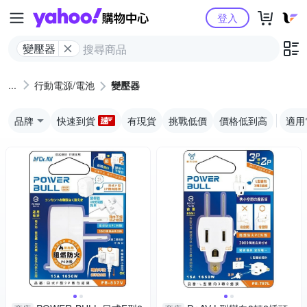
Yahoo購物中心
登入
變壓器
行動電源/電池
變壓器
品牌
快速到貨
有現貨
挑戰低價
價格低到高
適用