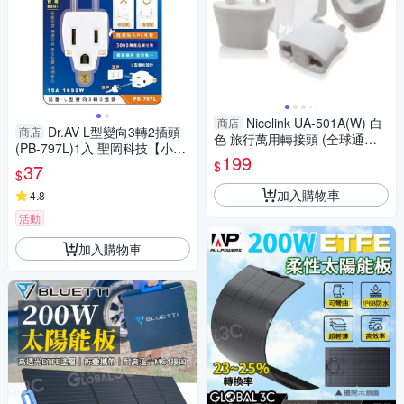
Nicelink UA-501A(W) 白
商店
Dr.AV L型變向3轉2插頭
商店
色 旅行萬用轉接頭 (全球通用
(PB-797L)1入 聖岡科技【小三
組合包)
199
美日】 DS016402
$
37
$
加入購物車
4.8
活動
加入購物車