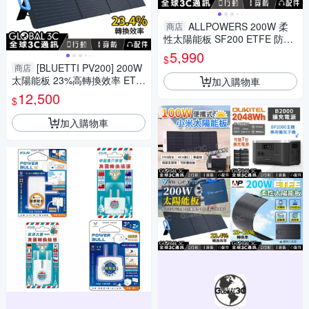
ALLPOWERS 200W 柔
商店
性太陽能板 SF200 ETFE 防水
可彎曲 單晶矽 25%轉換率 MC
5,990
$
4接口
[BLUETTI PV200] 200W
商店
太陽能板 23%高轉換效率 ETF
加入購物車
E塗層 EB3A/EB55/EB70S
12,500
$
加入購物車