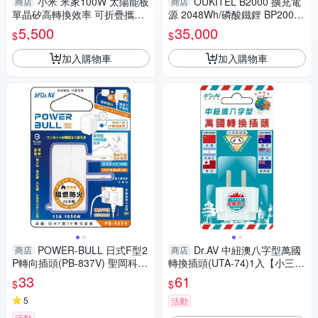
小米 米家100W 太陽能板
OUKITEL B2000 擴充電
商店
商店
單晶矽高轉換效率 可折疊攜帶
源 2048Wh/磷酸鐵鋰 BP2000
MC4接口 耐高溫 防潑水防塵
專用子機 PD100W 手機筆電充
5,500
35,000
$
$
電
加入購物車
加入購物車
POWER-BULL 日式F型2
Dr.AV 中紐澳八字型萬國
商店
商店
P轉向插頭(PB-837V) 聖岡科技
轉換插頭(UTA-74)1入【小三美
【小三美日】 DS016403
日】 DS016390 聖岡科技
33
61
$
$
5
活動
活動