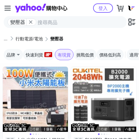
Yahoo購物中心
登入
變壓器
行動電源/電池
變壓器
品牌
快速到貨
有現貨
挑戰低價
價格低到高
適用