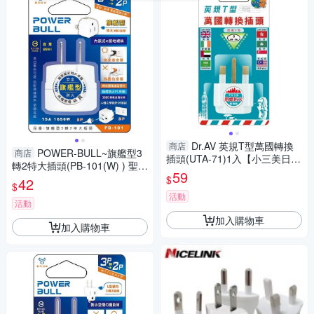
Dr.AV 英規T型萬國轉換
商店
POWER-BULL~旗艦型3
商店
插頭(UTA-71)1入【小三美日】
轉2特大插頭(PB-101(W) ) 聖岡
DS016391
59
科技【小三美日】 DS016396
$
42
$
活動
活動
加入購物車
加入購物車