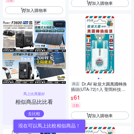
加入購物車
加入購物車
Dr.AV 歐規大圓萬國轉換
商店
插頭(UTA-72)1入 聖岡科技
馬上比買最好
【小三美日】 DS016388
61
$
相似商品比比看
活動
去比較
加入購物車
現在可以馬上比較相似商品！